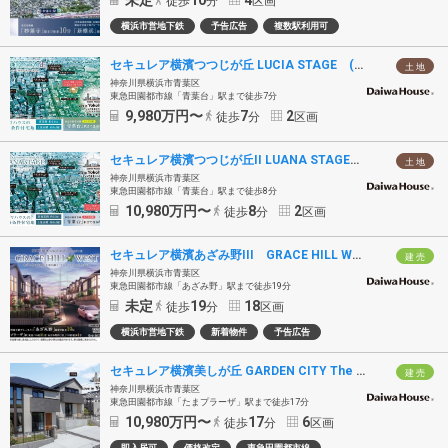
未定
10
4
徒歩
分
区画
横浜市営地下鉄
予告広告
複数駅利用可
セキュレア横濱つつじが丘 LUCIA STAGE (建築条件付宅地分譲)
土 地
神奈川県横浜市青葉区
東急田園都市線「青葉台」駅まで徒歩7分
9,980
万円〜
7
2
徒歩
分
区画
セキュレア横濱つつじが丘II LUANA STAGE (建築条件付宅地分譲)
土 地
神奈川県横浜市青葉区
東急田園都市線「青葉台」駅まで徒歩8分
10,980
万円〜
8
2
徒歩
分
区画
セキュレア横濱あざみ野III GRACE HILL WEST(分譲住宅)
建 売
神奈川県横浜市青葉区
東急田園都市線「あざみ野」駅まで徒歩19分
未定
19
18
徒歩
分
区画
横浜市営地下鉄
新着物件
予告広告
セキュレア横濱美しが丘 GARDEN CITY The RESIDENCE (分譲住宅)
建 売
神奈川県横浜市青葉区
東急田園都市線「たまプラーザ」駅まで徒歩17分
10,980
万円〜
17
6
徒歩
分
区画