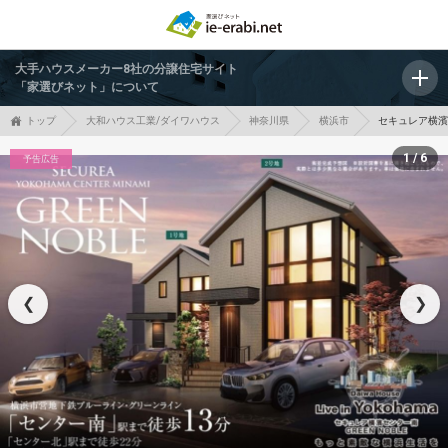
大手ハウスメーカー8社の分譲住宅サイト
「家選びネット」について
トップ
大和ハウス工業/ダイワハウス
神奈川県
横浜市
セキュレア横濱セ
1 / 6
予告広告
❮
❯