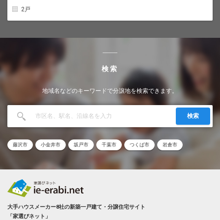
2戸
検索
地域名などのキーワードで分譲地を検索できます。
検索
藤沢市
小金井市
坂戸市
千葉市
つくば市
岩倉市
大手ハウスメーカー8社の新築一戸建て・分譲住宅サイト
「家選びネット」