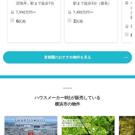
小
沼海岸」駅まで徒歩7分
駅まで徒歩3分（最長）
木
7,990万円〜
7,490万円〜
水
圏
6
2
区画
区画
5
6
首都圏のおすすめ物件を見る
ハウスメーカー8社が販売している
横浜市の物件