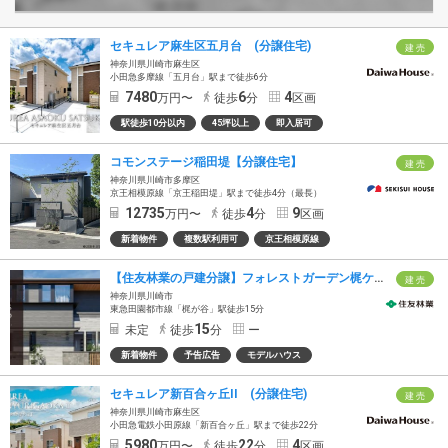
セキュレア麻生区五月台 (分譲住宅)
建 売
神奈川県川崎市麻生区
小田急多摩線「五月台」駅まで徒歩6分
7480
6
4
万円〜
徒歩
分
区画
駅徒歩10分以内
45坪以上
即入居可
コモンステージ稲田堤【分譲住宅】
建 売
神奈川県川崎市多摩区
京王相模原線「京王稲田堤」駅まで徒歩4分（最長）
12735
4
9
万円〜
徒歩
分
区画
新着物件
複数駅利用可
京王相模原線
【住友林業の戸建分譲】フォレストガーデン梶ケ谷
建 売
神奈川県川崎市
東急田園都市線「梶が谷」駅徒歩15分
15
未定
徒歩
分
ー
新着物件
予告広告
モデルハウス
セキュレア新百合ヶ丘II (分譲住宅)
建 売
神奈川県川崎市麻生区
小田急電鉄小田原線「新百合ヶ丘」駅まで徒歩22分
5980
22
4
万円〜
徒歩
分
区画