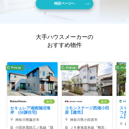
特設ページへ
大手ハウスメーカーの
おすすめ物件
Pick up
Pick up
Pick 
建 売
建 売
セキュレア湘南鵠沼海
コモンステージ西湘小田
スマ
岸 (分譲住宅)
原【建売】
つぎ
ム】
神奈川県藤沢市
神奈川県小田原市
神
小田急電鉄江ノ島線「鵠
ＪＲ東海道本線「鴨宮」