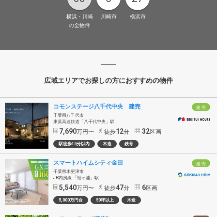
横浜・川崎
川崎市
横浜市
の全物件
広域エリアでお探しの方におすすめの物件
コモンステージ八千代中央 建売
建 売
千葉県八千代市
東葉高速鉄道「八千代中央」駅
7,690
12
32
万円〜
徒歩
分
区画
駅徒歩15分以内
木造
鉄骨
スマートハイムシティ金田
建 売
千葉県木更津市
JR内房線 「袖ヶ浦」駅
5,540
47
6
万円〜
徒歩
分
区画
5,000万円台
50坪以上
木造