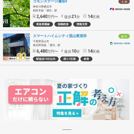
コモンステージ瀬谷Ⅱ
土 地
神奈川県横浜市
相鉄本線「瀬谷」駅
2,640
21
14
万円〜
徒歩
分
区画
東急東横線
相模鉄道
情報充実
スマートハイムシティ流山東深井
建 売
千葉県流山市
東武野田線 「運河」駅
6,480
10
14
万円〜
徒歩
分
区画
駅徒歩10分以内
残り1区画
鉄骨