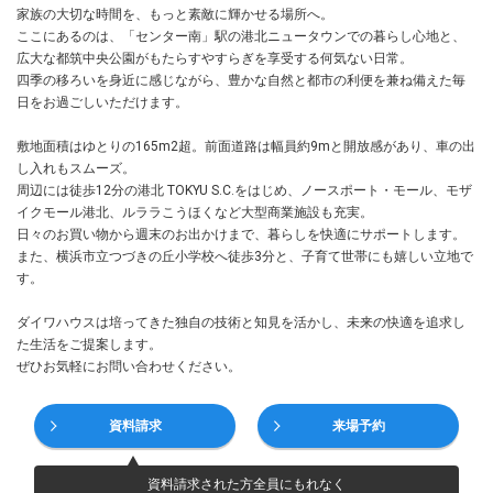
家族の大切な時間を、もっと素敵に輝かせる場所へ。
ここにあるのは、「センター南」駅の港北ニュータウンでの暮らし心地と、
広大な都筑中央公園がもたらすやすらぎを享受する何気ない日常。
四季の移ろいを身近に感じながら、豊かな自然と都市の利便を兼ね備えた毎
日をお過ごしいただけます。
敷地面積はゆとりの165m2超。前面道路は幅員約9mと開放感があり、車の出
し入れもスムーズ。
周辺には徒歩12分の港北 TOKYU S.C.をはじめ、ノースポート・モール、モザ
イクモール港北、ルララこうほくなど大型商業施設も充実。
日々のお買い物から週末のお出かけまで、暮らしを快適にサポートします。
また、横浜市立つづきの丘小学校へ徒歩3分と、子育て世帯にも嬉しい立地で
す。
ダイワハウスは培ってきた独自の技術と知見を活かし、未来の快適を追求し
た生活をご提案します。
ぜひお気軽にお問い合わせください。
資料請求
来場予約
資料請求された方全員にもれなく