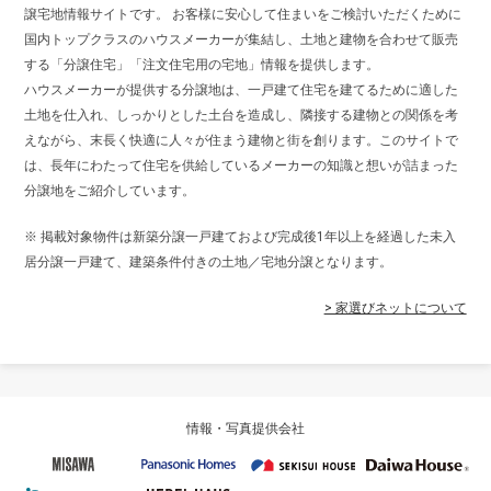
譲宅地情報サイトです。 お客様に安心して住まいをご検討いただくために
国内トップクラスのハウスメーカーが集結し、土地と建物を合わせて販売
する「分譲住宅」「注文住宅用の宅地」情報を提供します。
ハウスメーカーが提供する分譲地は、一戸建て住宅を建てるために適した
土地を仕入れ、しっかりとした土台を造成し、隣接する建物との関係を考
えながら、末長く快適に人々が住まう建物と街を創ります。このサイトで
は、長年にわたって住宅を供給しているメーカーの知識と想いが詰まった
分譲地をご紹介しています。
※ 掲載対象物件は新築分譲一戸建ておよび完成後1年以上を経過した未入
居分譲一戸建て、建築条件付きの土地／宅地分譲となります。
> 家選びネットについて
情報・写真提供会社