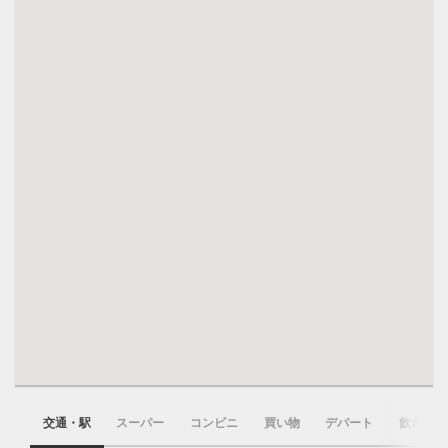
交通・駅
スーパー
コンビニ
買い物
デパート
飲食店