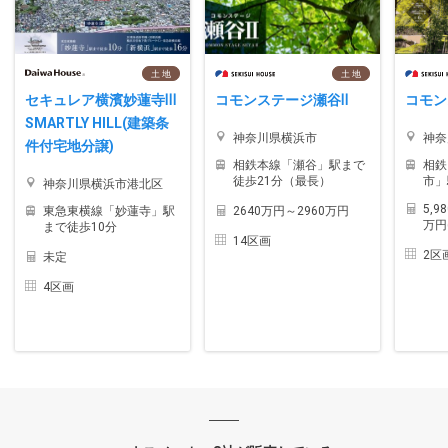
土 地
土 地
セキュレア横濱妙蓮寺Ⅲ
コモンステージ瀬谷Ⅱ
コモン
SMARTLY HILL(建築条
神奈川県横浜市
神奈
件付宅地分譲)
相鉄本線「瀬谷」駅まで
相鉄
徒歩21分（最長）
市」
神奈川県横浜市港北区
5,9
2640万円～2960万円
東急東横線「妙蓮寺」駅
万円
まで徒歩10分
14区画
2区
未定
4区画