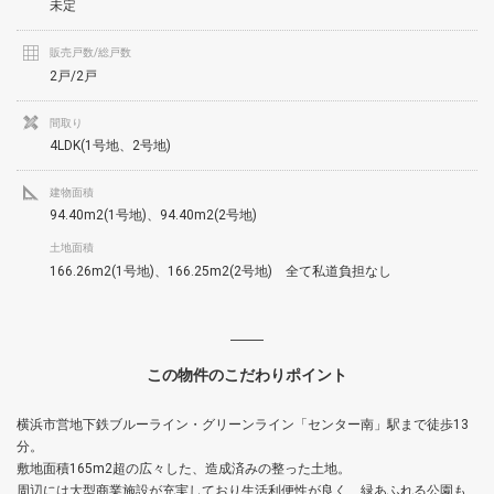
未定
販売戸数/総戸数
2戸/2戸
間取り
4LDK(1号地、2号地)
建物面積
94.40m2(1号地)、94.40m2(2号地)
土地面積
166.26m2(1号地)、166.25m2(2号地) 全て私道負担なし
この物件のこだわりポイント
横浜市営地下鉄ブルーライン・グリーンライン「センター南」駅まで徒歩13
分。
敷地面積165m2超の広々した、造成済みの整った土地。
周辺には大型商業施設が充実しており生活利便性が良く、緑あふれる公園も