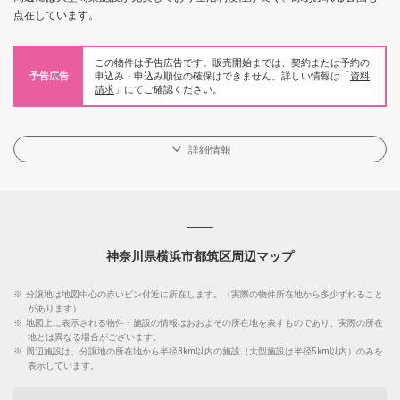
点在しています。
この物件は予告広告です。販売開始までは、契約または予約の
予告広告
申込み・申込み順位の確保はできません。詳しい情報は「
資料
請求
」にてご確認ください。
詳細情報
神奈川県横浜市都筑区周辺マップ
※
分譲地は地図中心の赤いピン付近に所在します。（実際の物件所在地から多少ずれること
があります）
※
地図上に表示される物件・施設の情報はおおよその所在地を表すものであり、実際の所在
地とは異なる場合がございます。
※
周辺施設は、分譲地の所在地から半径3km以内の施設（大型施設は半径5km以内）のみを
表示しています。