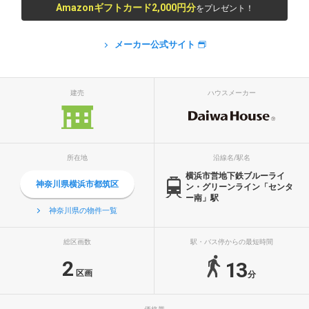
Amazonギフトカード2,000円分
をプレゼント！
メーカー公式サイト
建売
ハウスメーカー
所在地
沿線名/駅名
横浜市営地下鉄ブルーライ
神奈川県横浜市都筑区
ン・グリーンライン「センタ
ー南」駅
神奈川県の物件一覧
総区画数
駅・バス停からの最短時間
2
13
区画
分