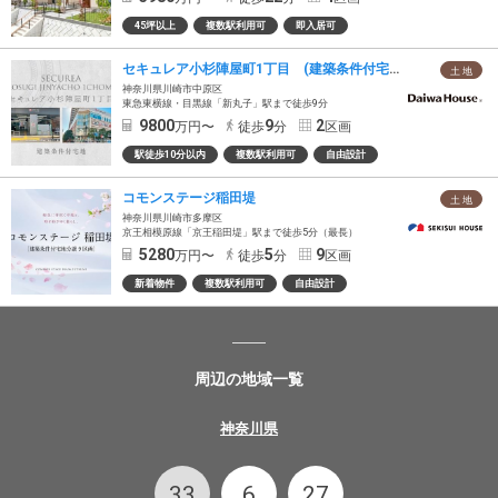
45坪以上
複数駅利用可
即入居可
セキュレア小杉陣屋町1丁目 (建築条件付宅地分譲)
土 地
神奈川県川崎市中原区
東急東横線・目黒線「新丸子」駅まで徒歩9分
9800
9
2
万円〜
徒歩
分
区画
駅徒歩10分以内
複数駅利用可
自由設計
コモンステージ稲田堤
土 地
神奈川県川崎市多摩区
京王相模原線「京王稲田堤」駅まで徒歩5分（最長）
5280
5
9
万円〜
徒歩
分
区画
新着物件
複数駅利用可
自由設計
周辺の地域一覧
神奈川県
33
6
27