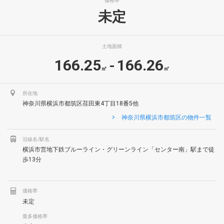
価格帯
未定
土地面積
166.25
166.26
-
㎡
㎡
所在地
神奈川県横浜市都筑区荏田東4丁目18番5他
神奈川県横浜市都筑区の物件一覧
沿線名/駅名
横浜市営地下鉄ブルーライン・グリーンライン「センター南」駅まで徒
歩13分
価格帯
未定
最多価格帯