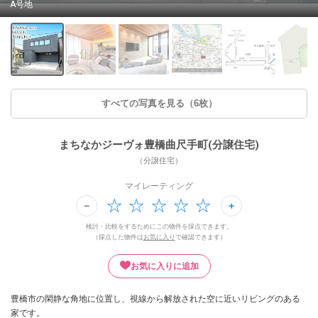
A号地
すべての写真を見る（6枚）
まちなかジーヴォ豊橋曲尺手町(分譲住宅)
（分譲住宅）
マイレーティング
検討・比較をするためにこの物件を採点できます。
（採点した物件は
お気に入り
で確認できます）
お気に入りに追加
豊橋市の閑静な角地に位置し、視線から解放された空に近いリビングのある
家です。