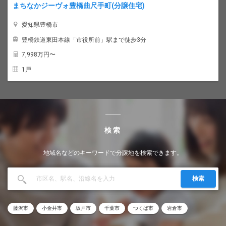
まちなかジーヴォ豊橋曲尺手町(分譲住宅)
愛知県豊橋市
豊橋鉄道東田本線「市役所前」駅まで徒歩3分
7,998
万円〜
1戸
検索
地域名などのキーワードで分譲地を検索できます。
検索
藤沢市
小金井市
坂戸市
千葉市
つくば市
岩倉市