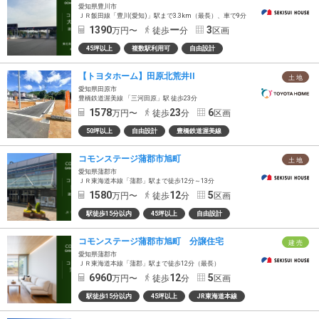
愛知県豊川市
ＪＲ飯田線「豊川(愛知)」駅まで3.3km（最長）、車で9分
1390
ー
3
万円〜
徒歩
分
区画
45坪以上
複数駅利用可
自由設計
【トヨタホーム】田原北荒井II
土 地
愛知県田原市
豊橋鉄道渥美線 「三河田原」駅 徒歩23分
1578
23
6
万円〜
徒歩
分
区画
50坪以上
自由設計
豊橋鉄道渥美線
コモンステージ蒲郡市旭町
土 地
愛知県蒲郡市
ＪＲ東海道本線「蒲郡」駅まで徒歩12分～13分
1580
12
5
万円〜
徒歩
分
区画
駅徒歩15分以内
45坪以上
自由設計
コモンステージ蒲郡市旭町 分譲住宅
建 売
愛知県蒲郡市
ＪＲ東海道本線「蒲郡」駅まで徒歩12分（最長）
6960
12
5
万円〜
徒歩
分
区画
駅徒歩15分以内
45坪以上
JR東海道本線