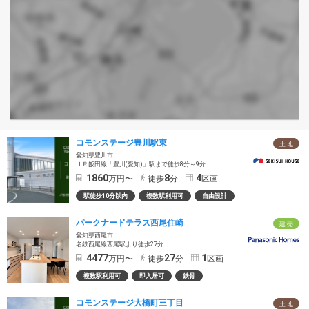
コモンステージ豊川駅東
土 地
愛知県豊川市
ＪＲ飯田線「豊川(愛知)」駅まで徒歩8分～9分
1860
8
4
万円〜
徒歩
分
区画
駅徒歩10分以内
複数駅利用可
自由設計
パークナードテラス西尾住崎
建 売
愛知県西尾市
名鉄西尾線西尾駅より徒歩27分
4477
27
1
万円〜
徒歩
分
区画
複数駅利用可
即入居可
鉄骨
コモンステージ大橋町三丁目
土 地