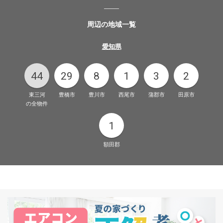
周辺の地域一覧
愛知県
44
29
8
1
3
2
東三河
豊橋市
豊川市
西尾市
蒲郡市
田原市
の全物件
1
額田郡