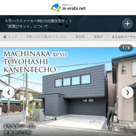
大手ハウスメーカー8社の分譲住宅サイト
「家選びネット」について
トップ
大和ハウス工業/ダイワハウス
愛知県
豊橋市
まちなかジーヴォ
1 / 6
❮
❯