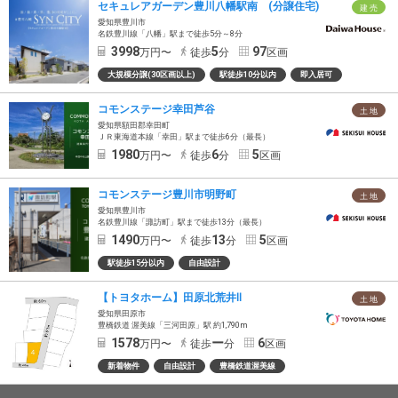
セキュレアガーデン豊川八幡駅南 (分譲住宅)
建 売
愛知県豊川市
名鉄豊川線「八幡」駅まで徒歩5分～8分
3998
5
97
万円〜
徒歩
分
区画
大規模分譲(30区画以上)
駅徒歩10分以内
即入居可
コモンステージ幸田芦谷
土 地
愛知県額田郡幸田町
ＪＲ東海道本線「幸田」駅まで徒歩6分（最長）
1980
6
5
万円〜
徒歩
分
区画
コモンステージ豊川市明野町
土 地
愛知県豊川市
名鉄豊川線「諏訪町」駅まで徒歩13分（最長）
1490
13
5
万円〜
徒歩
分
区画
駅徒歩15分以内
自由設計
【トヨタホーム】田原北荒井Ⅱ
土 地
愛知県田原市
豊橋鉄道 渥美線「三河田原」駅 約1,790m
1578
ー
6
万円〜
徒歩
分
区画
新着物件
自由設計
豊橋鉄道渥美線