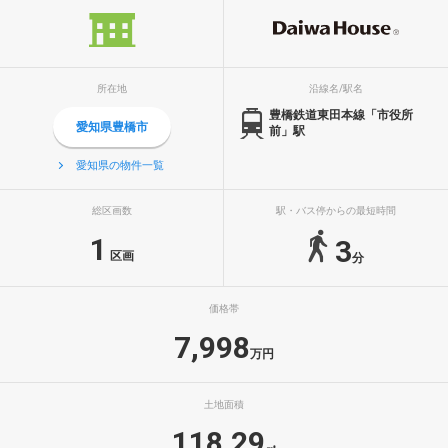
所在地
沿線名/駅名
豊橋鉄道東田本線「市役所
愛知県豊橋市
前」駅
愛知県の物件一覧
総区画数
駅・バス停からの最短時間
1
3
区画
分
価格帯
7,998
万円
土地面積
118.29