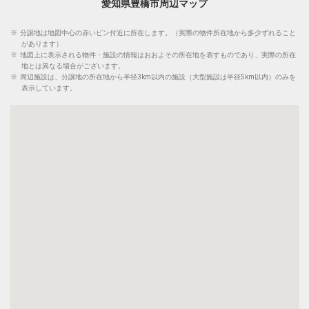
愛知県豊橋市周辺マップ
※
分譲地は地図中心の赤いピン付近に所在します。（実際の物件所在地から多少ずれること
があります）
※
地図上に表示される物件・施設の情報はおおよその所在地を表すものであり、実際の所在
地とは異なる場合がございます。
※
周辺施設は、分譲地の所在地から半径3km以内の施設（大型施設は半径5km以内）のみを
表示しています。