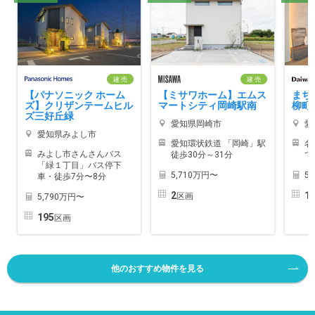
建 売
建 売
【パナソニック ホーム
【ミサワホーム】エムス
まち
ズ】クリザンテームヒル
マートシティ岡崎駅南
柳町
ズ三好丘緑
愛知県岡崎市
愛
愛知県みよし市
愛知環状鉄道 「岡崎」駅
名
みよし市さんさんバス
徒歩30分～31分
で
「緑１丁目」バス停下
5,710万円〜
5
車・徒歩7分〜8分
2
1
区画
5,790万円〜
195
区画
他のおすすめ物件を見る