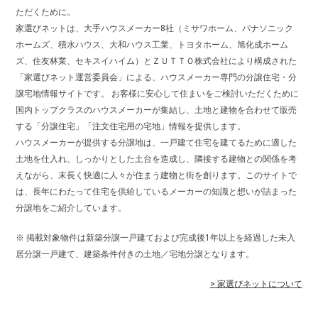
ただくために。
家選びネットは、大手ハウスメーカー8社（ミサワホーム、パナソニック
ホームズ、積水ハウス、大和ハウス工業、トヨタホーム、旭化成ホーム
ズ、住友林業、セキスイハイム）とＺＵＴＴＯ株式会社により構成された
「家選びネット運営委員会」による、ハウスメーカー専門の分譲住宅・分
譲宅地情報サイトです。 お客様に安心して住まいをご検討いただくために
国内トップクラスのハウスメーカーが集結し、土地と建物を合わせて販売
する「分譲住宅」「注文住宅用の宅地」情報を提供します。
ハウスメーカーが提供する分譲地は、一戸建て住宅を建てるために適した
土地を仕入れ、しっかりとした土台を造成し、隣接する建物との関係を考
えながら、末長く快適に人々が住まう建物と街を創ります。このサイトで
は、長年にわたって住宅を供給しているメーカーの知識と想いが詰まった
分譲地をご紹介しています。
※ 掲載対象物件は新築分譲一戸建ておよび完成後1年以上を経過した未入
居分譲一戸建て、建築条件付きの土地／宅地分譲となります。
> 家選びネットについて