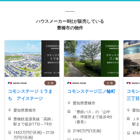
ハウスメーカー8社が販売している
豊橋市の物件
土 地
土 地
コモンステージ ミラま
コモンステージ三ノ輪町
コモン
ち アイステージ
三丁目
愛知県豊橋市
愛知県豊橋市
愛知
「豊鉄バス」の「山中
橋」停留所まで徒歩4分
豊橋鉄道渥美線「高師」
ＪＲ
（最長）
駅まで徒歩17分～19分
駅ま
2180万円(1区画)
1652万円(1区画)～2126
476
万円(1区画)