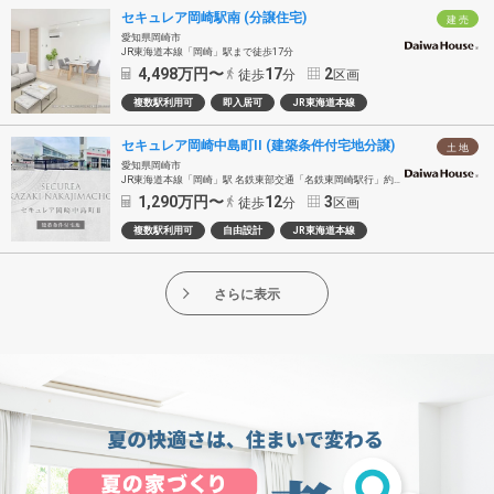
セキュレア岡崎駅南 (分譲住宅)
建 売
愛知県岡崎市
JR東海道本線「岡崎」駅まで徒歩17分
4,498
万円〜
17
2
徒歩
分
区画
複数駅利用可
即入居可
JR東海道本線
セキュレア岡崎中島町II (建築条件付宅地分譲)
土 地
愛知県岡崎市
JR東海道本線「岡崎」駅 名鉄東部交通「名鉄東岡崎駅行」約13分 「長池公園前」バス停徒歩12分
1,290
万円〜
12
3
徒歩
分
区画
複数駅利用可
自由設計
JR東海道本線
さらに表示