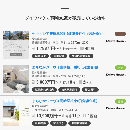
ダイワハウス(岡崎支店)が販売している物件
セキュレア豊橋牟呂町(建築条件付宅地分譲)
土 地
愛知県豊橋市
豊橋鉄道渥美線「南栄」駅まで約2,270m～2,290m
1,788
万円〜
ー
4
徒歩
分
区画
50坪以上
自由設計
豊橋鉄道渥美線
まちなかジーヴォ豊橋柱一番町 (分譲住宅)
建 売
愛知県豊橋市
豊橋鉄道渥美線「愛知大学前」駅まで徒歩8分
5,880
万円〜
8
2
徒歩
分
区画
駅徒歩10分以内
複数駅利用可
即入居可
まちなかジーヴォ岡崎羽根東町(分譲住宅)
建 売
愛知県岡崎市
JR東海道本線「岡崎」駅まで徒歩11分
10,900
万円〜
11
1
徒歩
分
区画
新着物件
家具付き
複数駅利用可