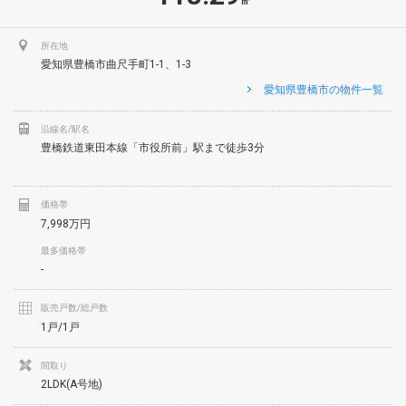
㎡
所在地
愛知県豊橋市曲尺手町1-1、1-3
愛知県豊橋市の物件一覧
沿線名/駅名
豊橋鉄道東田本線「市役所前」駅まで徒歩3分
価格帯
7,998万円
最多価格帯
-
販売戸数/総戸数
1戸/1戸
間取り
2LDK(A号地)