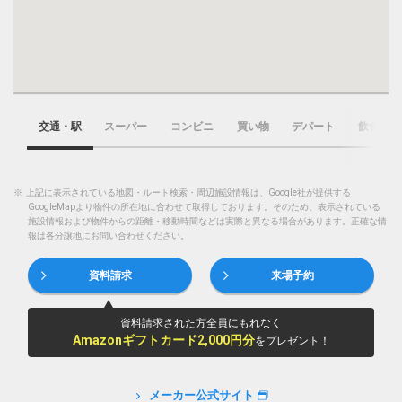
交通・駅
スーパー
コンビニ
買い物
デパート
飲食店
※
上記に表示されている地図・ルート検索・周辺施設情報は、Google社が提供する
GoogleMapより物件の所在地に合わせて取得しております。そのため、表示されている
施設情報および物件からの距離・移動時間などは実際と異なる場合があります。正確な情
報は各分譲地にお問い合わせください。
資料請求
来場予約
資料請求された方全員にもれなく
Amazonギフトカード2,000円分
をプレゼント！
メーカー公式サイト