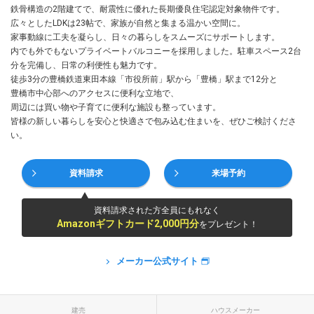
鉄骨構造の2階建てで、耐震性に優れた長期優良住宅認定対象物件です。
広々としたLDKは23帖で、家族が自然と集まる温かい空間に。
家事動線に工夫を凝らし、日々の暮らしをスムーズにサポートします。
内でも外でもないプライベートバルコニーを採用しました。駐車スペース2台
分を完備し、日常の利便性も魅力です。
徒歩3分の豊橋鉄道東田本線「市役所前」駅から「豊橋」駅まで12分と
豊橋市中心部へのアクセスに便利な立地で、
周辺には買い物や子育てに便利な施設も整っています。
皆様の新しい暮らしを安心と快適さで包み込む住まいを、ぜひご検討くださ
い。
資料請求
来場予約
資料請求された方全員にもれなく
Amazonギフトカード2,000円分
をプレゼント！
メーカー公式サイト
建売
ハウスメーカー