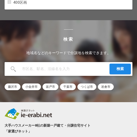
400区画
検索
地域名などのキーワードで分譲地を検索できます。
検索
藤沢市
小金井市
坂戸市
千葉市
つくば市
岩倉市
大手ハウスメーカー8社の新築一戸建て・分譲住宅サイト
「家選びネット」