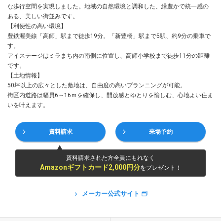
な歩行空間を実現しました。地域の自然環境と調和した、緑豊かで統一感の
ある、美しい街並みです。
【利便性の高い環境】
豊鉄渥美線「高師」駅まで徒歩19分。「新豊橋」駅まで5駅、約9分の乗車で
す。
アイステージはミラまち内の南側に位置し、高師小学校まで徒歩11分の距離
です。
【土地情報】
50坪以上の広々とした敷地は、自由度の高いプランニングが可能。
街区内道路は幅員6～16ｍを確保し、開放感とゆとりを愉しむ、心地よい住ま
いを叶えます。
資料請求
来場予約
資料請求された方全員にもれなく
Amazonギフトカード2,000円分
をプレゼント！
メーカー公式サイト