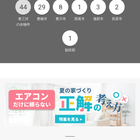
44
29
8
1
3
2
東三河
豊橋市
豊川市
西尾市
蒲郡市
田原市
の全物件
1
額田郡