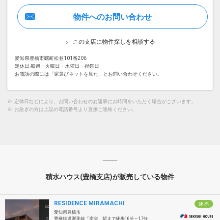
物件へのお問い合わせ
この支店に物件探しを相談する
愛知県豊橋市曙町松並101番206
定休日:毎週 火曜日・水曜日・祝祭日
お電話の際には「家選びネットを見た」とお問い合わせください。
※
定休日などにより、お問い合わせのお返事にお時間をいただく場合がございます。
※
お急ぎの方は上記の電話番号より直接ご連絡ください。
積水ハウス(豊橋支店)が販売している物件
RESIDENCE MIRAMACHI
建 売
愛知県豊橋市
豊橋鉄道渥美線「南栄」駅まで徒歩16分～17分