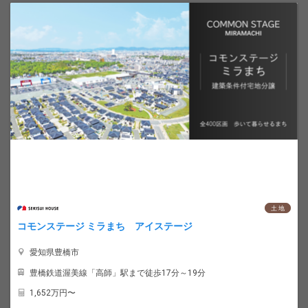
土 地
コモンステージ ミラまち アイステージ
愛知県豊橋市
豊橋鉄道渥美線「高師」駅まで徒歩17分～19分
1,652
万円〜