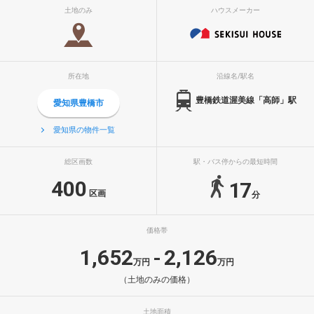
土地のみ
ハウスメーカー
所在地
沿線名/駅名
豊橋鉄道渥美線「高師」駅
愛知県豊橋市
愛知県の物件一覧
総区画数
駅・バス停からの最短時間
400
17
区画
分
価格帯
1,652
2,126
-
万円
万円
（土地のみの価格）
土地面積