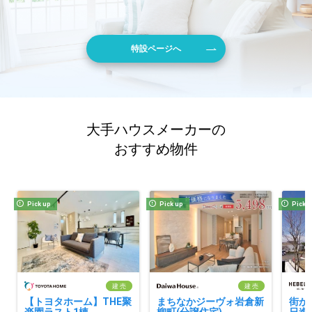
特設ページへ
大手ハウスメーカーの
おすすめ物件
Pick up
Pick up
Pick 
建 売
建 売
【トヨタホーム】THE聚
まちなかジーヴォ岩倉新
街か
楽園ラスト1棟
柳町(分譲住宅)
日進