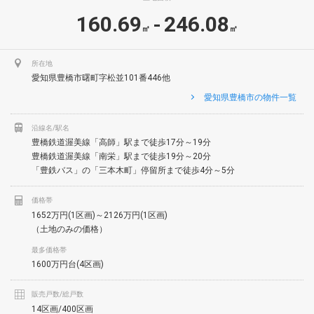
160.69
246.08
-
㎡
㎡
所在地
愛知県豊橋市曙町字松並101番446他
愛知県豊橋市の物件一覧
沿線名/駅名
豊橋鉄道渥美線「高師」駅まで徒歩17分～19分
豊橋鉄道渥美線「南栄」駅まで徒歩19分～20分
「豊鉄バス」の「三本木町」停留所まで徒歩4分～5分
価格帯
1652万円(1区画)～2126万円(1区画)
（土地のみの価格）
最多価格帯
1600万円台(4区画)
販売戸数/総戸数
14区画/400区画