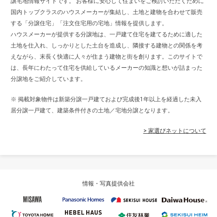
譲宅地情報サイトです。 お客様に安心して住まいをご検討いただくために
国内トップクラスのハウスメーカーが集結し、土地と建物を合わせて販売
する「分譲住宅」「注文住宅用の宅地」情報を提供します。
ハウスメーカーが提供する分譲地は、一戸建て住宅を建てるために適した
土地を仕入れ、しっかりとした土台を造成し、隣接する建物との関係を考
えながら、末長く快適に人々が住まう建物と街を創ります。このサイトで
は、長年にわたって住宅を供給しているメーカーの知識と想いが詰まった
分譲地をご紹介しています。
※ 掲載対象物件は新築分譲一戸建ておよび完成後1年以上を経過した未入
居分譲一戸建て、建築条件付きの土地／宅地分譲となります。
> 家選びネットについて
情報・写真提供会社