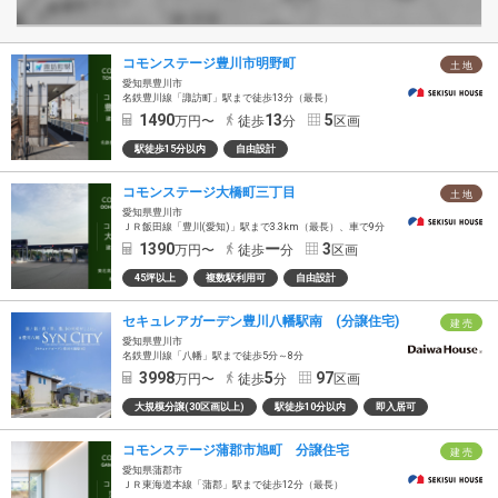
コモンステージ豊川市明野町
土 地
愛知県豊川市
名鉄豊川線「諏訪町」駅まで徒歩13分（最長）
1490
13
5
万円〜
徒歩
分
区画
駅徒歩15分以内
自由設計
コモンステージ大橋町三丁目
土 地
愛知県豊川市
ＪＲ飯田線「豊川(愛知)」駅まで3.3km（最長）、車で9分
1390
ー
3
万円〜
徒歩
分
区画
45坪以上
複数駅利用可
自由設計
セキュレアガーデン豊川八幡駅南 (分譲住宅)
建 売
愛知県豊川市
名鉄豊川線「八幡」駅まで徒歩5分～8分
3998
5
97
万円〜
徒歩
分
区画
大規模分譲(30区画以上)
駅徒歩10分以内
即入居可
コモンステージ蒲郡市旭町 分譲住宅
建 売
愛知県蒲郡市
ＪＲ東海道本線「蒲郡」駅まで徒歩12分（最長）