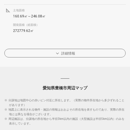
土地面積
160.69㎡～246.08㎡
開発面積（総面積）
272779.62㎡
詳細情報
愛知県豊橋市周辺マップ
※
分譲地は地図中心の赤いピン付近に所在します。（実際の物件所在地から多少ずれること
があります）
※
地図上に表示される物件・施設の情報はおおよその所在地を表すものであり、実際の所在
地とは異なる場合がございます。
※
周辺施設は、分譲地の所在地から半径3km以内の施設（大型施設は半径5km以内）のみを
表示しています。