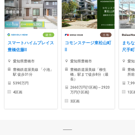
建 売
土 地
スマートハイムプレイス
コモンステージ東松山町
まちな
豊橋佐藤II
Ⅱ
尺手町
愛知県豊橋市
愛知県豊橋市
愛知
豊橋鉄道渥美線 「小池」
豊橋鉄道渥美線「柳生
豊橋
駅 徒歩31分
橋」駅まで徒歩8分（最
所前
長）
5390万円
7,9
2660万円(1区画)～2920
4区画
1区
万円(1区画)
3区画