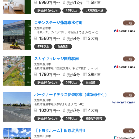
6960
12
5
万円〜
徒歩
分
区画
駅徒歩15分以内
45坪以上
JR東海道本線
コモンステージ蒲郡市水竹町
土 地
愛知県蒲郡市
「名鉄バス」の「水竹町」停留所まで徒歩4分～5分
1560
4
3
万円〜
徒歩
分
区画
45坪以上
自由設計
スカイヴィレッジ国府駅南
土 地
愛知県豊川市
名鉄名古屋本線「国府(愛知)」駅まで徒歩5分～6分
1780
5
29
万円〜
徒歩
分
区画
駅徒歩10分以内
50坪以上
自由設計
パークナードテラス伊奈駅東（建築条件付）
土 地
愛知県豊川市
名鉄名古屋本線伊奈駅より徒歩7分〜8分
1020
7
4
万円〜
徒歩
分
区画
駅徒歩10分以内
50坪以上
複数駅利用可
【トヨタホーム】田原北荒井II
土 地
愛知県田原市