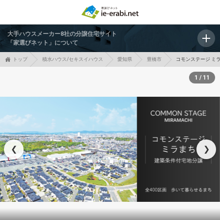
大手ハウスメーカー8社の分譲住宅サイト
「家選びネット」について
トップ
積水ハウス/セキスイハウス
愛知県
豊橋市
コモンステージ ミ
1 / 11
❮
❯