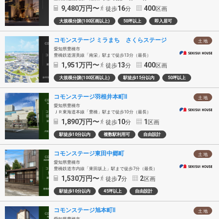
9,480
万円〜
16
400
徒歩
分
区画
大規模分譲(100区画以上)
50坪以上
即入居可
コモンステージ ミラまち さくらステージ
土 地
愛知県豊橋市
豊橋鉄道渥美線「南栄」駅まで徒歩13分（最長）
1,951
万円〜
13
400
徒歩
分
区画
大規模分譲(100区画以上)
駅徒歩15分以内
50坪以上
コモンステージ羽根井本町Ⅱ
土 地
愛知県豊橋市
ＪＲ東海道本線「豊橋」駅まで徒歩10分（最長）
1,890
万円〜
10
1
徒歩
分
区画
駅徒歩10分以内
複数駅利用可
自由設計
コモンステージ東田中郷町
土 地
愛知県豊橋市
豊橋鉄道市内線「東田坂上」駅まで徒歩7分（最長）
1,530
万円〜
7
2
徒歩
分
区画
駅徒歩10分以内
45坪以上
自由設計
コモンステージ旭本町Ⅱ
土 地
愛知県豊橋市