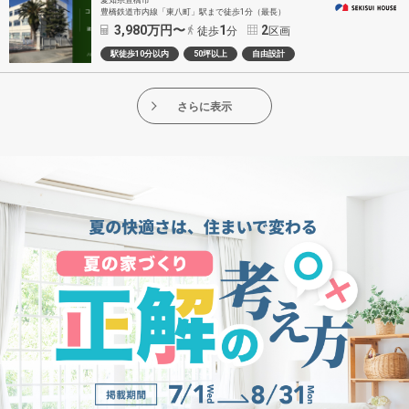
豊橋鉄道市内線「東八町」駅まで徒歩1分（最長）
3,980
万円〜
1
2
徒歩
分
区画
駅徒歩10分以内
50坪以上
自由設計
さらに表示