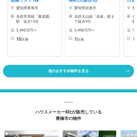
愛知県東海市
愛知県岩倉市
愛
名鉄常滑線「聚楽園」
名鉄犬山線「岩倉」駅ま
名
駅 徒歩13分
で徒歩9分
駅
5,490万円〜
5,498万円〜
7
15
1
1
区画
区画
他のおすすめ物件を見る
ハウスメーカー8社が販売している
豊橋市の物件