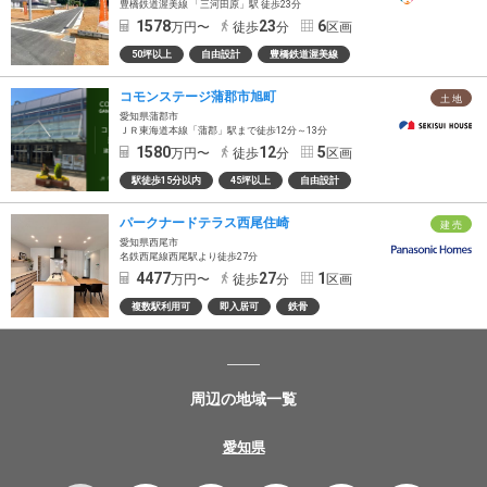
豊橋鉄道渥美線 「三河田原」駅 徒歩23分
1578
23
6
万円〜
徒歩
分
区画
50坪以上
自由設計
豊橋鉄道渥美線
コモンステージ蒲郡市旭町
土 地
愛知県蒲郡市
ＪＲ東海道本線「蒲郡」駅まで徒歩12分～13分
1580
12
5
万円〜
徒歩
分
区画
駅徒歩15分以内
45坪以上
自由設計
パークナードテラス西尾住崎
建 売
愛知県西尾市
名鉄西尾線西尾駅より徒歩27分
4477
27
1
万円〜
徒歩
分
区画
複数駅利用可
即入居可
鉄骨
周辺の地域一覧
愛知県