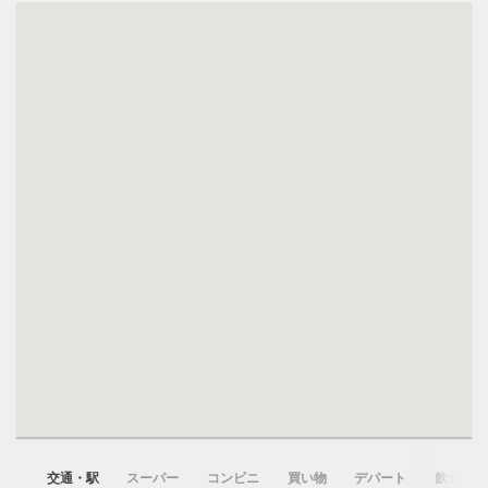
交通・駅
スーパー
コンビニ
買い物
デパート
飲食店