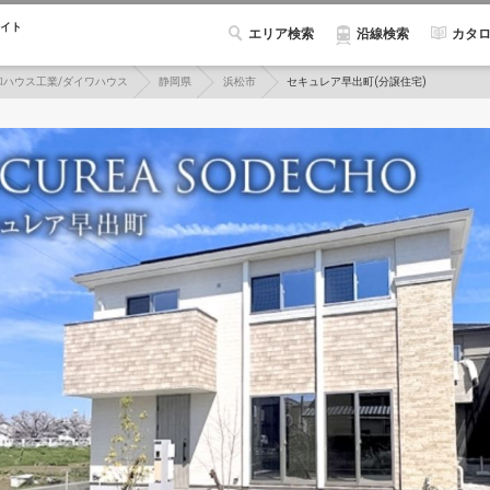
イト
エリア検索
カタ
沿線検索
和ハウス工業/ダイワハウス
静岡県
浜松市
セキュレア早出町(分譲住宅)