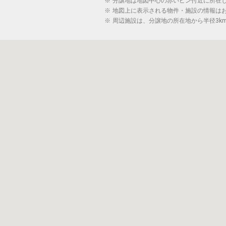
※
分譲地は地図中心の赤いピン付近に所在
※
地図上に表示される物件・施設の情報は
※
周辺施設は、分譲地の所在地から半径3k