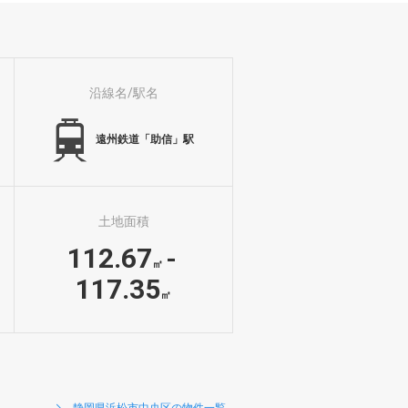
沿線名/駅名
遠州鉄道「助信」駅
土地面積
112.67
-
㎡
117.35
㎡