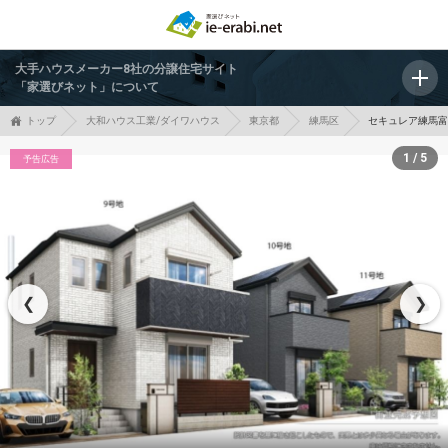
大手ハウスメーカー8社の分譲住宅サイト
「家選びネット」について
トップ
大和ハウス工業/ダイワハウス
東京都
練馬区
セキュレア練馬富
1 / 5
予告広告
❮
❯