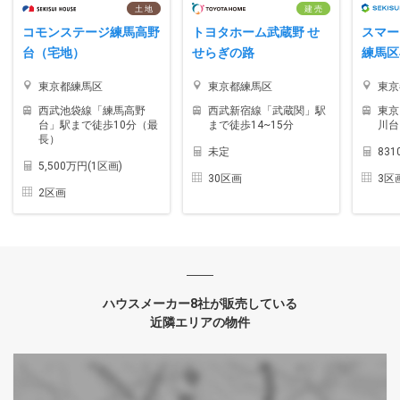
土 地
建 売
コモンステージ練馬高野
トヨタホーム武蔵野 せ
スマー
台（宅地）
せらぎの路
練馬区
東京都練馬区
東京都練馬区
東京
西武池袋線「練馬高野
西武新宿線「武蔵関」駅
東京
台」駅まで徒歩10分（最
まで徒歩14~15分
川台
長）
未定
83
5,500万円(1区画)
30区画
3区
2区画
ハウスメーカー8社が販売している
近隣エリアの物件