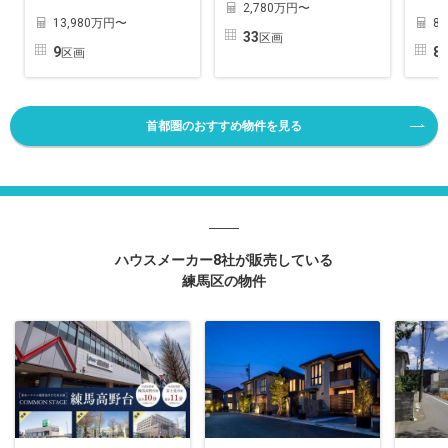
2,780万円〜
13,980万円〜
8
33
区画
9
8
区画
首都圏のおすすめ物件を見る
ハウスメーカー8社が販売している
練馬区の物件