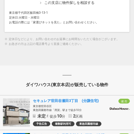
この支店に物件探しを相談する
東京都千代田区飯田橋3-13-1
定休日:火曜日・水曜日
お電話の際には「家選びネットを見た」とお問い合わせください。
※
定休日などにより、お問い合わせのお返事にお時間をいただく場合がございます。
※
お急ぎの方は上記の電話番号より直接ご連絡ください。
ダイワハウス(東京本店)が販売している物件
セキュレア世田谷瀬田3丁目 (分譲住宅)
建 売
東京都世田谷区
東急田園都市線「用賀」駅まで徒歩10分
未定
10
2
徒歩
分
区画
予告広告
複数駅利用可
東急田園都市線