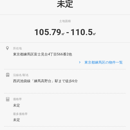
未定
土地面積
105.79
110.5
-
㎡
㎡
所在地
東京都練馬区富士見台4丁目566番2他
東京都練馬区の物件一覧
沿線名/駅名
西武池袋線「練馬高野台」駅まで徒歩6分
価格帯
未定
最多価格帯
未定