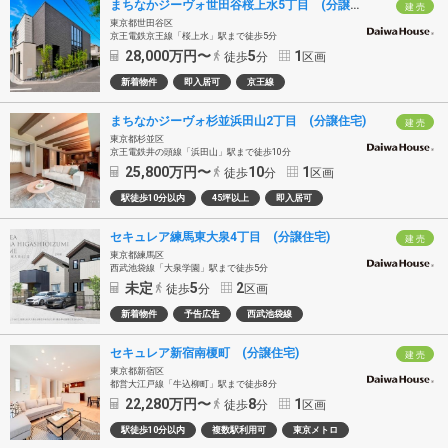
まちなかジーヴォ世田谷桜上水5丁目 (分譲住宅)
建 売
東京都世田谷区
京王電鉄京王線「桜上水」駅まで徒歩5分
28,000
万円〜
5
1
徒歩
分
区画
新着物件
即入居可
京王線
まちなかジーヴォ杉並浜田山2丁目 (分譲住宅)
建 売
東京都杉並区
京王電鉄井の頭線「浜田山」駅まで徒歩10分
25,800
万円〜
10
1
徒歩
分
区画
駅徒歩10分以内
45坪以上
即入居可
セキュレア練馬東大泉4丁目 (分譲住宅)
建 売
東京都練馬区
西武池袋線「大泉学園」駅まで徒歩5分
未定
5
2
徒歩
分
区画
新着物件
予告広告
西武池袋線
セキュレア新宿南榎町 (分譲住宅)
建 売
東京都新宿区
都営大江戸線「牛込柳町」駅まで徒歩8分
22,280
万円〜
8
1
徒歩
分
区画
駅徒歩10分以内
複数駅利用可
東京メトロ