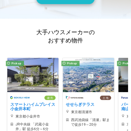
大手ハウスメーカーの
おすすめ物件
Pick up
Pick up
Pick 
建 売
土 地
スマートハイムプレイス
せせらぎテラス
パー
小金井本町
南山
東京都清瀬市
東京都小金井市
東
西武池袋線「清瀬」駅ま
JR中央線 「武蔵小金
京
で徒歩19～20分
井」駅 徒歩6分～6分
よ