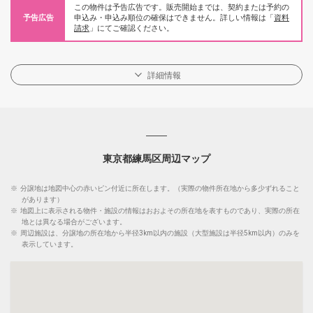
この物件は予告広告です。販売開始までは、契約または予約の
予告広告
申込み・申込み順位の確保はできません。詳しい情報は「
資料
請求
」にてご確認ください。
詳細情報
東京都練馬区周辺マップ
※
分譲地は地図中心の赤いピン付近に所在します。（実際の物件所在地から多少ずれること
があります）
※
地図上に表示される物件・施設の情報はおおよその所在地を表すものであり、実際の所在
地とは異なる場合がございます。
※
周辺施設は、分譲地の所在地から半径3km以内の施設（大型施設は半径5km以内）のみを
表示しています。