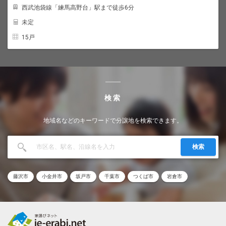
西武池袋線「練馬高野台」駅まで徒歩6分
未定
15戸
検索
地域名などのキーワードで分譲地を検索できます。
検索
藤沢市
小金井市
坂戸市
千葉市
つくば市
岩倉市