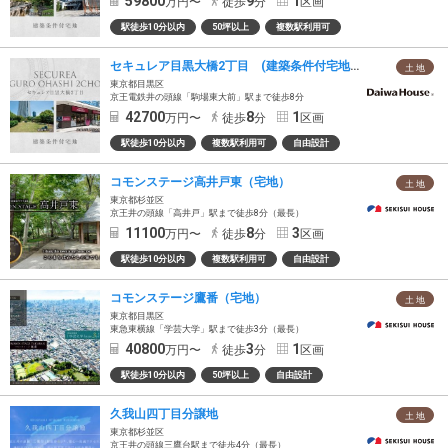
59800
9
1
万円〜
徒歩
分
区画
駅徒歩10分以内
50坪以上
複数駅利用可
セキュレア目黒大橋2丁目 (建築条件付宅地分譲)
土 地
東京都目黒区
京王電鉄井の頭線「駒場東大前」駅まで徒歩8分
42700
8
1
万円〜
徒歩
分
区画
駅徒歩10分以内
複数駅利用可
自由設計
コモンステージ高井戸東（宅地）
土 地
東京都杉並区
京王井の頭線「高井戸」駅まで徒歩8分（最長）
11100
8
3
万円〜
徒歩
分
区画
駅徒歩10分以内
複数駅利用可
自由設計
コモンステージ鷹番（宅地）
土 地
東京都目黒区
東急東横線「学芸大学」駅まで徒歩3分（最長）
40800
3
1
万円〜
徒歩
分
区画
駅徒歩10分以内
50坪以上
自由設計
久我山四丁目分譲地
土 地
東京都杉並区
京王井の頭線三鷹台駅まで徒歩4分（最長）