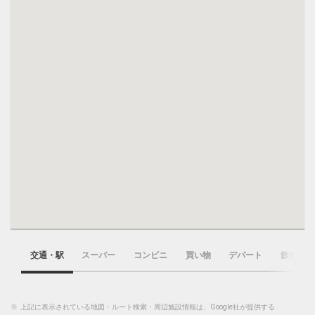
交通・駅
スーパー
コンビニ
買い物
デパート
飲食店
※
上記に表示されている地図・ルート検索・周辺施設情報は、Google社が提供する