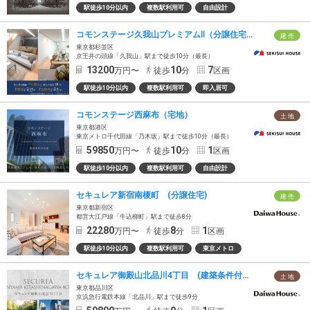
駅徒歩10分以内
複数駅利用可
自由設計
コモンステージ久我山プレミアムⅡ（分譲住宅）
建 売
東京都杉並区
京王井の頭線「久我山」駅まで徒歩10分（最長）
13200
10
7
万円〜
徒歩
分
区画
駅徒歩10分以内
複数駅利用可
即入居可
コモンステージ西麻布（宅地）
土 地
東京都港区
東京メトロ千代田線「乃木坂」駅まで徒歩10分（最長）
59850
10
1
万円〜
徒歩
分
区画
駅徒歩10分以内
複数駅利用可
自由設計
セキュレア新宿南榎町 (分譲住宅)
建 売
東京都新宿区
都営大江戸線「牛込柳町」駅まで徒歩8分
22280
8
1
万円〜
徒歩
分
区画
駅徒歩10分以内
複数駅利用可
東京メトロ
セキュレア御殿山北品川4丁目 (建築条件付宅地分譲)
土 地
東京都品川区
京浜急行電鉄本線「北品川」駅まで徒歩9分