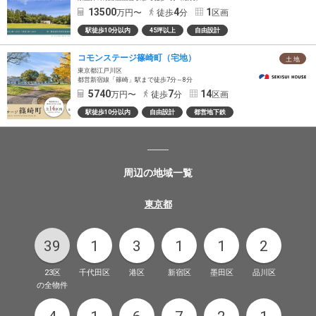
13500
4
1
万円〜
徒歩
分
区画
駅徒歩10分以内
45坪以上
自由設計
コモンステージ篠崎町（宅地）
土 地
東京都江戸川区
都営新宿線「篠崎」駅まで徒歩7分～8分
5740
7
14
万円〜
徒歩
分
区画
駅徒歩10分以内
自由設計
都営地下鉄
周辺の地域一覧
東京都
39
1
3
1
1
2
23区
千代田区
港区
新宿区
墨田区
品川区
の全物件