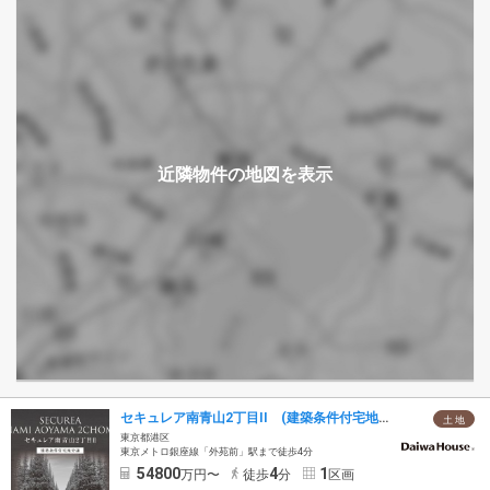
セキュレア南青山2丁目II (建築条件付宅地分譲)
土 地
東京都港区
東京メトロ銀座線「外苑前」駅まで徒歩4分
54800
4
1
万円〜
徒歩
分
区画