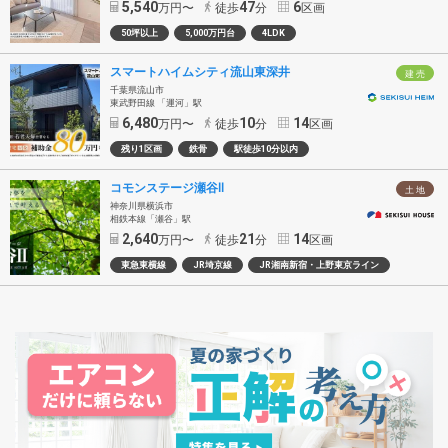
5,540
47
6
万円〜
徒歩
分
区画
50坪以上
5,000万円台
4LDK
スマートハイムシティ流山東深井
建 売
千葉県流山市
東武野田線 「運河」駅
6,480
10
14
万円〜
徒歩
分
区画
残り1区画
鉄骨
駅徒歩10分以内
コモンステージ瀬谷Ⅱ
土 地
神奈川県横浜市
相鉄本線「瀬谷」駅
2,640
21
14
万円〜
徒歩
分
区画
東急東横線
JR埼京線
JR湘南新宿・上野東京ライン