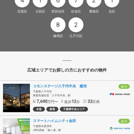
4
1
6
7
2
1
目黒区
大田区
世田谷区
杉並区
豊島区
北区
8
2
練馬区
江戸川区
広域エリアでお探しの方におすすめの物件
コモンステージ八千代中央 建売
建 売
千葉県八千代市
東葉高速鉄道「八千代中央」駅
7,690
12
32
万円〜
徒歩
分
区画
木造
鉄骨
千葉県中央エリア
スマートハイムシティ金田
建 売
千葉県木更津市
JR内房線 「袖ヶ浦」駅