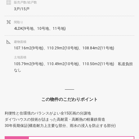
販売戸数/総戸数
3戸/15戸
間取り
4LDK(9号地、10号地、11号地)
建物面積
107.16m2(9号地)、110.29m2(10号地)、108.84m2(11号地)
土地面積
105.79m2(9号地)、110.49m2(10号地)、110.50m2(11号地) 私道負担
なし
この物件のこだわりポイント
利便性と住環境のバランスがよい全15区画の分譲地
ダイワハウスの技術が詰まった高耐震・高断熱の軽量鉄骨造
30年長期保証(構造耐力上主要な部分、雨水の浸入を防止する部分)