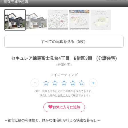
街並完成予想図
すべての写真を見る（5枚）
セキュレア練馬富士見台4丁目 B街区3期 (分譲住宅)
（分譲住宅）
マイレーティング
検討・比較をするためにこの物件を採点できます。
（採点した物件は
お気に入り
で確認できます）
お気に入りに追加
～都市近接の利便性と、静かな住宅街が叶える快適な暮らし～