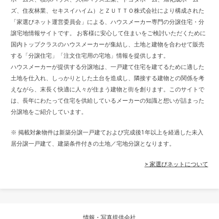
ズ、住友林業、セキスイハイム）とＺＵＴＴＯ株式会社により構成された
「家選びネット運営委員会」による、ハウスメーカー専門の分譲住宅・分
譲宅地情報サイトです。 お客様に安心して住まいをご検討いただくために
国内トップクラスのハウスメーカーが集結し、土地と建物を合わせて販売
する「分譲住宅」「注文住宅用の宅地」情報を提供します。
ハウスメーカーが提供する分譲地は、一戸建て住宅を建てるために適した
土地を仕入れ、しっかりとした土台を造成し、隣接する建物との関係を考
えながら、末長く快適に人々が住まう建物と街を創ります。このサイトで
は、長年にわたって住宅を供給しているメーカーの知識と想いが詰まった
分譲地をご紹介しています。
※ 掲載対象物件は新築分譲一戸建ておよび完成後1年以上を経過した未入
居分譲一戸建て、建築条件付きの土地／宅地分譲となります。
> 家選びネットについて
情報・写真提供会社