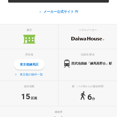
メーカー公式サイト
建売
ハウスメーカー
所在地
沿線名/駅名
西武池袋線「練馬高野台」駅
東京都練馬区
東京都の物件一覧
総区画数
駅・バス停からの最短時間
15
6
区画
分
価格帯