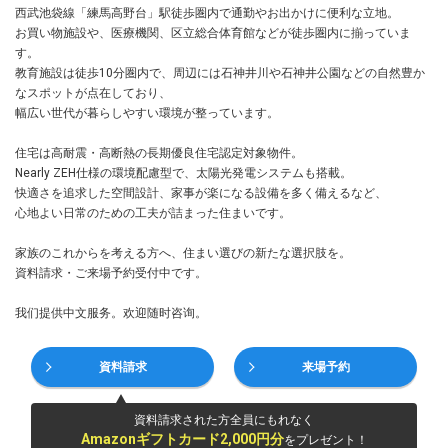
西武池袋線「練馬高野台」駅徒歩圏内で通勤やお出かけに便利な立地。
お買い物施設や、医療機関、区立総合体育館などが徒歩圏内に揃っていま
す。
教育施設は徒歩10分圏内で、周辺には石神井川や石神井公園などの自然豊か
なスポットが点在しており、
幅広い世代が暮らしやすい環境が整っています。
住宅は高耐震・高断熱の長期優良住宅認定対象物件。
Nearly ZEH仕様の環境配慮型で、太陽光発電システムも搭載。
快適さを追求した空間設計、家事が楽になる設備を多く備えるなど、
心地よい日常のための工夫が詰まった住まいです。
家族のこれからを考える方へ、住まい選びの新たな選択肢を。
資料請求・ご来場予約受付中です。
我们提供中文服务。欢迎随时咨询。
資料請求
来場予約
資料請求された方全員にもれなく
Amazonギフトカード2,000円分
をプレゼント！