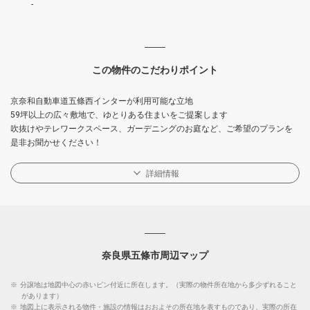
-
この物件のこだわりポイント
京奈和自動車道五條西インターが利用可能な立地
59坪以上の広々敷地で、ゆとりある住まいをご提案します
吹抜けやテレワークスペース、ガーデニングのお庭など、ご希望のプランを
是非お聞かせください！
詳細情報
奈良県五條市周辺マップ
※
分譲地は地図中心の赤いピン付近に所在します。（実際の物件所在地から多少ずれること
があります）
※
地図上に表示される物件・施設の情報はおおよその所在地を表すものであり、実際の所在