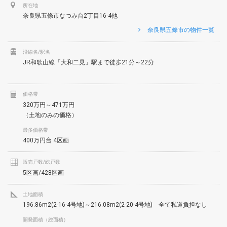
所在地
奈良県五條市なつみ台2丁目16-4他
奈良県五條市の物件一覧
沿線名/駅名
JR和歌山線「大和二見」駅まで徒歩21分～22分
価格帯
320万円～471万円
（土地のみの価格）
最多価格帯
400万円台 4区画
販売戸数/総戸数
5区画/428区画
土地面積
196.86m2(2-16-4号地)～216.08m2(2-20-4号地) 全て私道負担なし
開発面積（総面積）