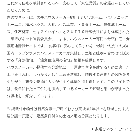
これから住宅を検討される方へ、安心して「永住品質」の家選びをしてい
ただくために。
家選びネットは、大手ハウスメーカー8社（ミサワホーム、パナソニック
ホームズ、積水ハウス、大和ハウス工業、トヨタホーム、旭化成ホーム
ズ、住友林業、セキスイハイム）とＺＵＴＴＯ株式会社により構成された
「家選びネット運営委員会」による、ハウスメーカー専門の分譲住宅・分
譲宅地情報サイトです。 お客様に安心して住まいをご検討いただくために
国内トップクラスのハウスメーカーが集結し、土地と建物を合わせて販売
する「分譲住宅」「注文住宅用の宅地」情報を提供します。
ハウスメーカーが提供する分譲地は、一戸建て住宅を建てるために適した
土地を仕入れ、しっかりとした土台を造成し、隣接する建物との関係を考
えながら、末長く快適に人々が住まう建物と街を創ります。このサイトで
は、長年にわたって住宅を供給しているメーカーの知識と想いが詰まった
分譲地をご紹介しています。
※ 掲載対象物件は新築分譲一戸建ておよび完成後1年以上を経過した未入
居分譲一戸建て、建築条件付きの土地／宅地分譲となります。
> 家選びネットについて