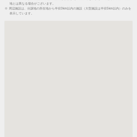
地とは異なる場合がございます。
※
周辺施設は、分譲地の所在地から半径3km以内の施設（大型施設は半径5km以内）のみを
表示しています。