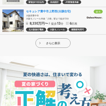
駅徒歩10分以内
自由設計
JR東海道本線
セキュレア豊中市上野西(分譲住宅)
建 売
大阪府豊中市
大阪モノレール本線「少路」駅まで徒歩13分
8,330
万円〜
13
6
徒歩
分
区画
北大阪急行電鉄
大阪モノレール
複数駅利用可
さらに表示