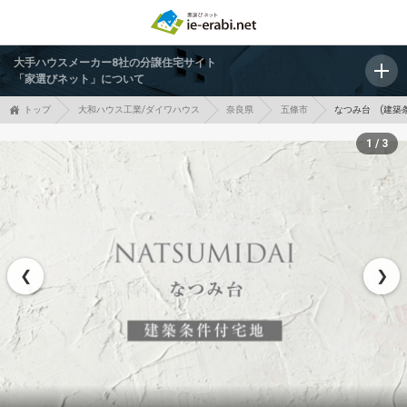
大手ハウスメーカー8社の分譲住宅サイト
「家選びネット」について
トップ
大和ハウス工業/ダイワハウス
奈良県
五條市
なつみ台 (建築
1 / 3
❮
❯