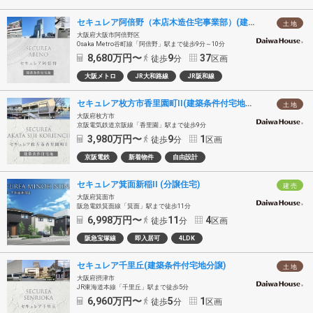
セキュレア阿倍野（本店木造住宅事業部）(建築条件付宅地分譲)
土 地
大阪府大阪市阿倍野区
Osaka Metro谷町線「阿倍野」駅まで徒歩9分～10分
8,680
万円〜
9
37
徒歩
分
区画
大阪メトロ
JR大和路線
JR阪和線
セキュレア枚方市香里園町II(建築条件付宅地分譲)
土 地
大阪府枚方市
京阪電気鉄道京阪線「香里園」駅まで徒歩9分
3,980
万円〜
9
1
徒歩
分
区画
京阪電鉄
新着物件
自由設計
セキュレア箕面新稲II (分譲住宅)
建 売
大阪府箕面市
阪急電鉄箕面線「箕面」駅まで徒歩11分
6,998
万円〜
11
4
徒歩
分
区画
阪急宝塚線
即入居可
4LDK
セキュレア千里丘(建築条件付宅地分譲)
土 地
大阪府摂津市
JR東海道本線「千里丘」駅まで徒歩5分
6,960
万円〜
5
1
徒歩
分
区画