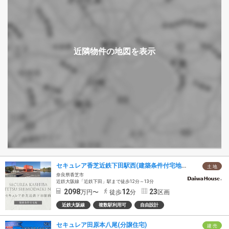
セキュレア香芝近鉄下田駅西(建築条件付宅地分譲)
土 地
奈良県香芝市
近鉄大阪線「近鉄下田」駅まで徒歩12分～13分
2098
12
23
万円〜
徒歩
分
区画
近鉄大阪線
複数駅利用可
自由設計
セキュレア田原本八尾(分譲住宅)
建 売