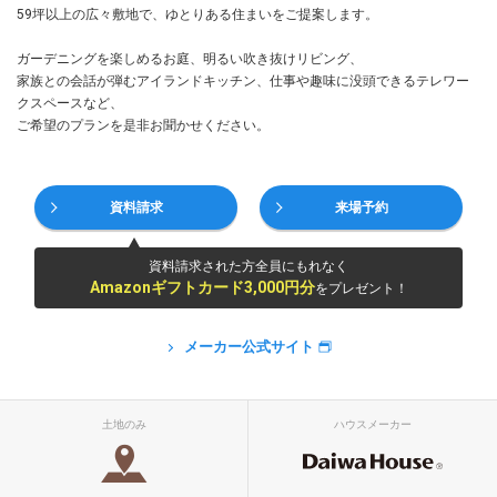
59坪以上の広々敷地で、ゆとりある住まいをご提案します。
ガーデニングを楽しめるお庭、明るい吹き抜けリビング、
家族との会話が弾むアイランドキッチン、仕事や趣味に没頭できるテレワー
クスペースなど、
ご希望のプランを是非お聞かせください。
資料請求
来場予約
資料請求された方全員にもれなく
Amazonギフトカード3,000円分
をプレゼント！
メーカー公式サイト
土地のみ
ハウスメーカー