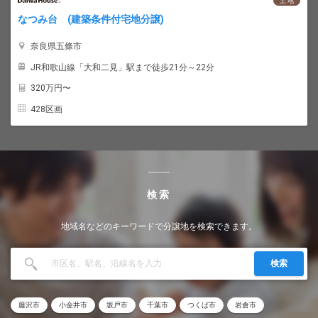
土 地
なつみ台 (建築条件付宅地分譲)
奈良県五條市
JR和歌山線「大和二見」駅まで徒歩21分～22分
320
万円〜
428区画
検索
地域名などのキーワードで分譲地を検索できます。
検索
藤沢市
小金井市
坂戸市
千葉市
つくば市
岩倉市