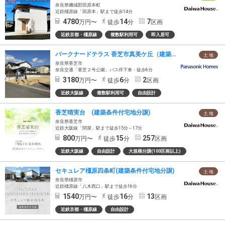
奈良県磯城郡田原本町
近鉄橿原線「田原本」駅まで徒歩14分
4780
14
7
万円〜
徒歩
分
区画
近鉄京都・橿原線
複数駅利用可
即入居可
パークナードテラス 香芝市真美ケ丘（建築条件付）
土 地
奈良県香芝市
奈良交通「香芝２号公園」バス停下車・徒歩6分
3180
6
2
万円〜
徒歩
分
区画
近鉄大阪線
複数駅利用可
自由設計
香芝晴実台 (建築条件付宅地分譲)
土 地
奈良県香芝市
近鉄大阪線「関屋」駅まで徒歩15分～17分
800
15
257
万円〜
徒歩
分
区画
近鉄大阪線
自由設計
大規模分譲(100区画以上)
セキュレア橿原四条町(建築条件付宅地分譲)
土 地
奈良県橿原市
近鉄橿原線「八木西口」駅まで徒歩16分
1540
16
13
万円〜
徒歩
分
区画
近鉄京都・橿原線
自由設計