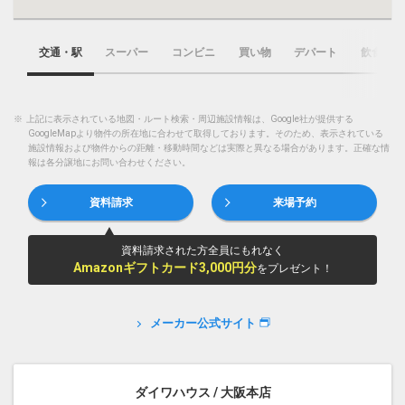
交通・駅
スーパー
コンビニ
買い物
デパート
飲食店
※
上記に表示されている地図・ルート検索・周辺施設情報は、Google社が提供する
GoogleMapより物件の所在地に合わせて取得しております。そのため、表示されている
施設情報および物件からの距離・移動時間などは実際と異なる場合があります。正確な情
報は各分譲地にお問い合わせください。
資料請求
来場予約
資料請求された方全員にもれなく
Amazonギフトカード3,000円分
をプレゼント！
メーカー公式サイト
ダイワハウス / 大阪本店