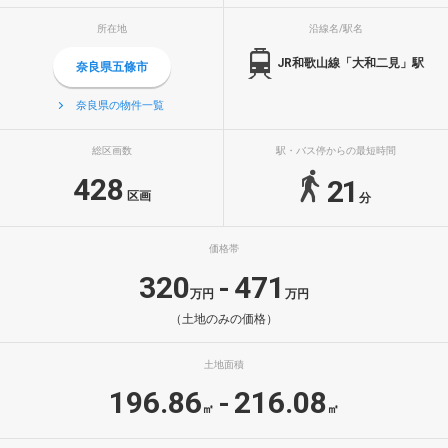
所在地
沿線名/駅名
JR和歌山線「大和二見」駅
奈良県五條市
奈良県の物件一覧
総区画数
駅・バス停からの最短時間
428
21
区画
分
価格帯
320
471
-
万円
万円
（土地のみの価格）
土地面積
196.86
216.08
-
㎡
㎡