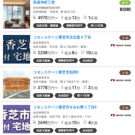
田原本町三笠
建 売
奈良県磯城郡田原本町
近鉄橿原線 「田原本」駅 徒歩12分
4970
12
1
万円〜
徒歩
分
区画
近鉄京都・橿原線
複数駅利用可
残り1区画
コモンステージ香芝市五位堂６丁目
土 地
奈良県香芝市
近鉄大阪線「五位堂」駅まで徒歩8分（最長）
2208
8
10
万円〜
徒歩
分
区画
近鉄大阪線
複数駅利用可
自由設計
コモンステージ香芝市別所Ⅱ
土 地
奈良県香芝市
近鉄大阪線「五位堂」駅まで徒歩11分（最長）
3778
11
3
万円〜
徒歩
分
区画
近鉄大阪線
自由設計
残り1区画
コモンステージ香芝市すみれ野１丁目Ⅱ
土 地
奈良県香芝市
近鉄大阪線「近鉄下田」駅まで徒歩10分～11分
2690
10
4
万円〜
徒歩
分
区画
近鉄大阪線
複数駅利用可
自由設計