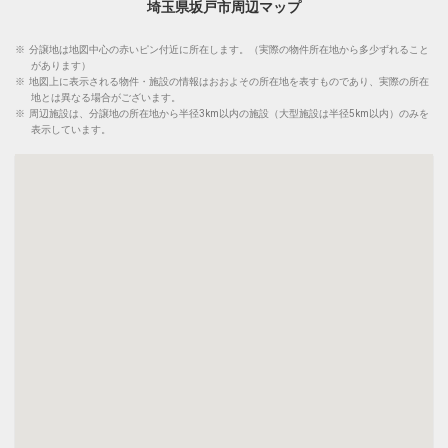
埼玉県坂戸市周辺マップ
※
分譲地は地図中心の赤いピン付近に所在します。（実際の物件所在地から多少ずれること
があります）
※
地図上に表示される物件・施設の情報はおおよその所在地を表すものであり、実際の所在
地とは異なる場合がございます。
※
周辺施設は、分譲地の所在地から半径3km以内の施設（大型施設は半径5km以内）のみを
表示しています。