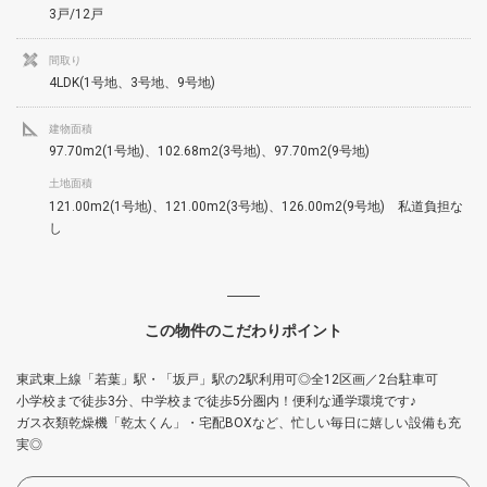
3戸/12戸
間取り
4LDK(1号地、3号地、9号地)
建物面積
97.70m2(1号地)、102.68m2(3号地)、97.70m2(9号地)
土地面積
121.00m2(1号地)、121.00m2(3号地)、126.00m2(9号地) 私道負担な
し
この物件のこだわりポイント
東武東上線「若葉」駅・「坂戸」駅の2駅利用可◎全12区画／2台駐車可
小学校まで徒歩3分、中学校まで徒歩5分圏内！便利な通学環境です♪
ガス衣類乾燥機「乾太くん」・宅配BOXなど、忙しい毎日に嬉しい設備も充
実◎