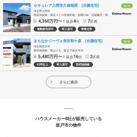
セキュレア入間市久保稲荷 (分譲住宅)
建 売
埼玉県入間市
西武池袋線・東京メトロ有楽町線・副都心線「武蔵藤沢」駅西武バス約14分「県営住宅入口」徒歩4分
4,360
万円〜
4
7
徒歩
分
区画
複数駅利用可
即入居可
情報充実
まちなかジーヴォ所沢和ケ原 (分譲住宅)
建 売
埼玉県所沢市
西武池袋線「狭山ヶ丘」駅まで徒歩16分
5,480
万円〜
16
2
徒歩
分
区画
45坪以上
即入居可
西武池袋線
さらに表示
ハウスメーカー8社が販売している
坂戸市の物件