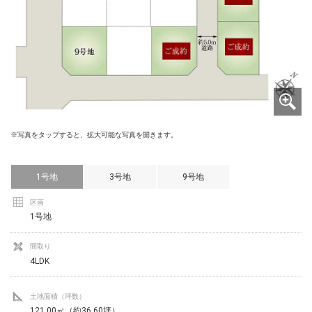
※写真をタップすると、拡大可能な写真を開きます。
1号地
3号地
9号地
区画
1号地
間取り
4LDK
土地面積（坪数）
121.00㎡（約36.60坪）