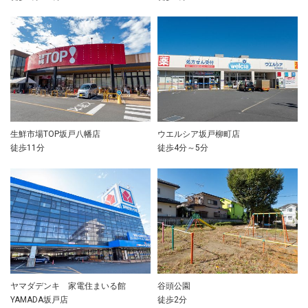
生鮮市場TOP坂戸八幡店
ウエルシア坂戸柳町店
徒歩11分
徒歩4分～5分
ヤマダデンキ 家電住まいる館
谷頭公園
YAMADA坂戸店
徒歩2分