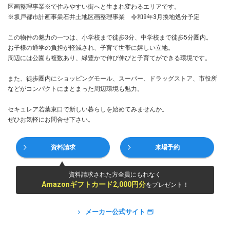
区画整理事業※で住みやすい街へと生まれ変わるエリアです。
※坂戸都市計画事業石井土地区画整理事業 令和9年3月換地処分予定
この物件の魅力の一つは、小学校まで徒歩3分、中学校まで徒歩5分圏内。
お子様の通学の負担が軽減され、子育て世帯に嬉しい立地。
周辺には公園も複数あり、緑豊かで伸び伸びと子育てができる環境です。
また、徒歩圏内にショッピングモール、スーパー、ドラッグストア、市役所
などがコンパクトにまとまった周辺環境も魅力。
セキュレア若葉東口で新しい暮らしを始めてみませんか。
ぜひお気軽にお問合せ下さい。
資料請求
来場予約
資料請求された方全員にもれなく
Amazonギフトカード2,000円分
をプレゼント！
メーカー公式サイト