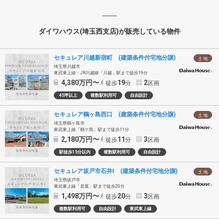
ダイワハウス(埼玉西支店)が販売している物件
セキュレア川越新宿町 (建築条件付宅地分譲)
土 地
埼玉県川越市
東武東上線・JR川越線「川越」駅まで徒歩19分
4,380
万円〜
19
2
徒歩
分
区画
45坪以上
複数駅利用可
自由設計
セキュレア鶴ヶ島西口 (建築条件付宅地分譲)
土 地
埼玉県鶴ヶ島市
東武東上線「鶴ケ島」駅まで徒歩11分
2,180
万円〜
11
3
徒歩
分
区画
駅徒歩15分以内
複数駅利用可
自由設計
セキュレア坂戸市石井I (建築条件付宅地分譲)
土 地
埼玉県坂戸市
東武東上線「若葉」駅まで徒歩20分
1,498
万円〜
20
3
徒歩
分
区画
複数駅利用可
自由設計
東武東上線