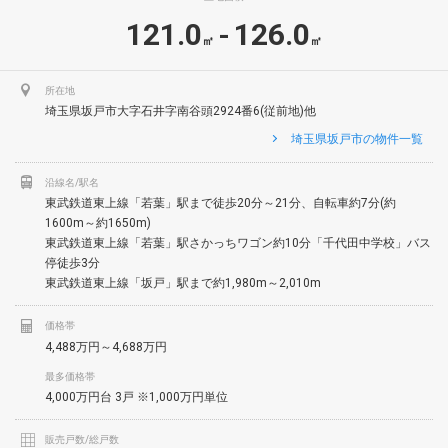
121.0
126.0
-
㎡
㎡
所在地
埼玉県坂戸市大字石井字南谷頭2924番6(従前地)他
埼玉県坂戸市の物件一覧
沿線名/駅名
東武鉄道東上線「若葉」駅まで徒歩20分～21分、自転車約7分(約
1600m～約1650m)
東武鉄道東上線「若葉」駅さかっちワゴン約10分「千代田中学校」バス
停徒歩3分
東武鉄道東上線「坂戸」駅まで約1,980m～2,010m
価格帯
4,488万円～4,688万円
最多価格帯
4,000万円台 3戸 ※1,000万円単位
販売戸数/総戸数