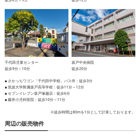
千代田児童センター
坂戸中央病院
徒歩9分～10分
徒歩20分
■ さかっちワゴン「千代田中学校」バス停：徒歩3分
■ 筑波大学附属坂戸高等学校：徒歩11分～12分
■ セブンイレブン坂戸塚越店：徒歩6分
■ 藤井小児科医院：徒歩10分～11分
※徒歩時間は80mを1分として計算しております。
周辺の販売物件