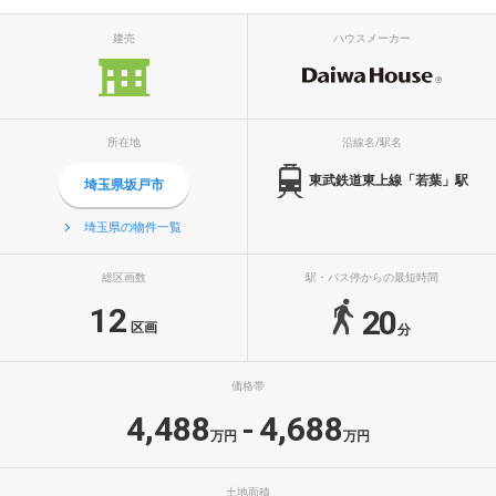
建売
ハウスメーカー
所在地
沿線名/駅名
東武鉄道東上線「若葉」駅
埼玉県坂戸市
埼玉県の物件一覧
総区画数
駅・バス停からの最短時間
12
20
区画
分
価格帯
4,488
4,688
-
万円
万円
土地面積