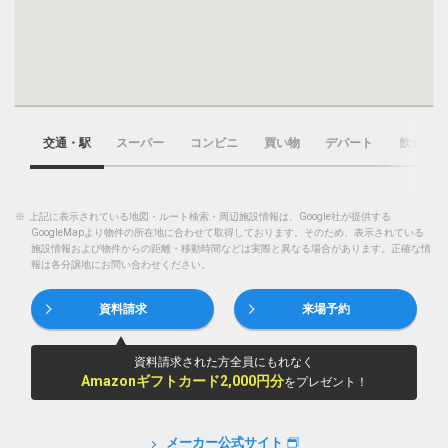
交通・駅
スーパー
コンビニ
買い物
デパート
飲食店
※
上記に表示されている地図・ルート検索・周辺施設情報は、Google社が提供する
GoogleMapより物件の所在地に合わせて取得しております。そのため、表示されている
施設情報および物件からの距離・移動時間などは実際と異なる場合があります。正確な情
報は各分譲地にお問い合わせください。
資料請求
来場予約
資料請求された方全員にもれなく
Amazonギフトカード2,000円分
をプレゼント！
メーカー公式サイト