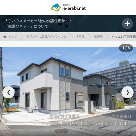
大手ハウスメーカー8社の分譲住宅サイト
「家選びネット」について
トップ
大和ハウス工業/ダイワハウス
埼玉県
坂戸市
セキュレア若葉東
1 / 6
❮
❯