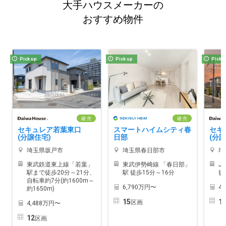
大手ハウスメーカーの
おすすめ物件
Pick up
Pick up
Pick 
建 売
建 売
セキュレア若葉東口
スマートハイムシティ春
セキ
(分譲住宅)
日部
(分譲
埼玉県坂戸市
埼玉県春日部市
埼
東武鉄道東上線「若葉」
東武伊勢崎線 「春日部」
J
駅まで徒歩20分～21分、
駅 徒歩15分～16分
徒
自転車約7分(約1600m～
6,790万円〜
4
約1650m)
15
1
区画
4,488万円〜
12
区画