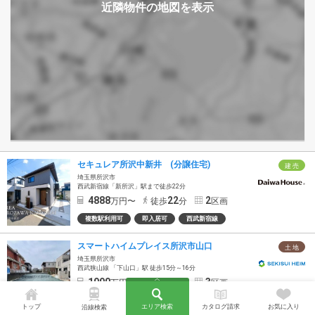
セキュレア所沢中新井 (分譲住宅)
建 売
埼玉県所沢市
西武新宿線「新所沢」駅まで徒歩22分
4888
22
2
万円〜
徒歩
分
区画
複数駅利用可
即入居可
西武新宿線
スマートハイムプレイス所沢市山口
土 地
埼玉県所沢市
西武狭山線 「下山口」駅 徒歩15分～16分
1990
15
3
万円〜
徒歩
分
区画
駅徒歩15分以内
45坪以上
自由設計
トップ
エリア検索
カタログ請求
お気に入り
沿線検索