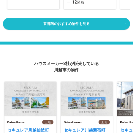
12
区画
首都圏のおすすめ物件を見る
ハウスメーカー8社が販売している
川越市の物件
土 地
土 地
セキュレア川越仙波町
セキュレア川越新宿町
セキ