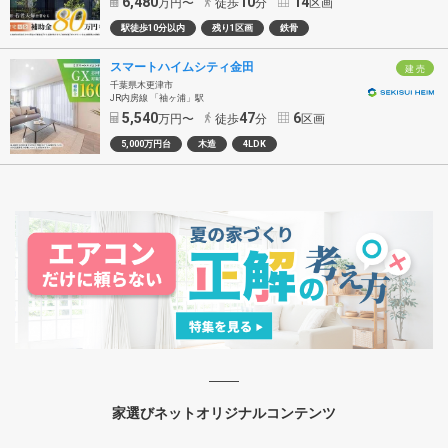
6,480
10
14
万円〜
徒歩
分
区画
駅徒歩10分以内
残り1区画
鉄骨
スマートハイムシティ金田
建 売
千葉県木更津市
JR内房線 「袖ヶ浦」駅
5,540
47
6
万円〜
徒歩
分
区画
5,000万円台
木造
4LDK
家選びネットオリジナルコンテンツ