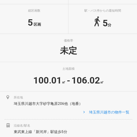
総区画数
駅・バス停からの最短時間
5
5
区画
分
価格帯
未定
土地面積
100.01
106.02
-
㎡
㎡
所在地
埼玉県川越市大字砂字亀原206他（地番）
埼玉県川越市の物件一覧
沿線名/駅名
東武東上線「新河岸」駅徒歩5分