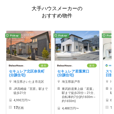
大手ハウスメーカーの
おすすめ物件
Pick up
Pick up
Pick 
建 売
建 売
セキュレア北区奈良町
セキュレア若葉東口
スマ
(分譲住宅)
(分譲住宅)
日部
埼玉県さいたま市北区
埼玉県坂戸市
埼
JR高崎線「宮原」駅まで
東武鉄道東上線「若葉」
東
徒歩21分
駅まで徒歩20分～21分、
駅
自転車約7分(約1600m～
4,990万円〜
6
約1650m)
17
1
区画
4,488万円〜