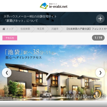
大手ハウスメーカー8社の分譲住宅サイト
「家選びネット」について
トップ
住友林業
埼玉県
川越市
【住友林業の戸建分譲】フォレストガー
1 / 19
予告広告
❮
❯