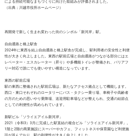
による持続可能なまちづくりに向けた取組みが評価されました。
（出典；川越市役所ホームページ）
再開発で新しく生まれ変わった街のシンボル「新河岸」駅。
自由通路と橋上駅舎
2024年に東西を結ぶ自由通路と橋上駅舎が完成し、駅利用者の安全性と利便
性が大きく向上しました。東西の駅前広場と自由通路がつながる部分にはエ
レベーター・エスカレーター（昇り）や多機能トイレが整備され、バリアフ
リー対応で誰にでも使いやすい構造になっています。
東西の駅前広場
駅の東西に整備された駅前広場は、新たなアクセス拠点として機能します。
西口・東口それぞれのロータリーにバス・タクシー乗り場、車椅子や高齢者
の方のための思いやり乗降場、送迎用駐車場などが整えられ、交通の結節点
としての利便性が高められています。
新駅ビル「ソライエアイル新河岸」
2021（令和3）3月に完成した駅直結の複合ビル「ソライエアイル新河岸」。
1階と2階の商業施設にスーパーやカフェ、フィットネスや保育園など利便施
設が並んでおり、駅の利便性が大きく向上しました。