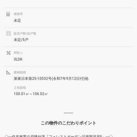
価格帯
未定
販売戸数/総戸数
未定/5戸
間取り
3LDK
建物面積
第東日本第25-10532号(令和7年9月12日付)他
土地面積
100.01㎡～106.02㎡
この物件のこだわりポイント
◇―住友林業の戸建分譲『フォレストガーデン川越新河岸II』―◇