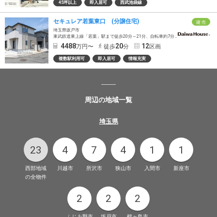
45坪以上
即入居可
西武池袋線
セキュレア若葉東口 (分譲住宅)
建 売
埼玉県坂戸市
東武鉄道東上線「若葉」駅まで徒歩20分～21分、自転車約7分(約1600m～約1650m)
4488
20
12
万円〜
徒歩
分
区画
複数駅利用可
即入居可
情報充実
周辺の地域一覧
埼玉県
23
4
7
4
1
1
西部地域
川越市
所沢市
狭山市
入間市
新座市
の全物件
2
2
2
ふじみ野市
坂戸市
鶴ヶ島市