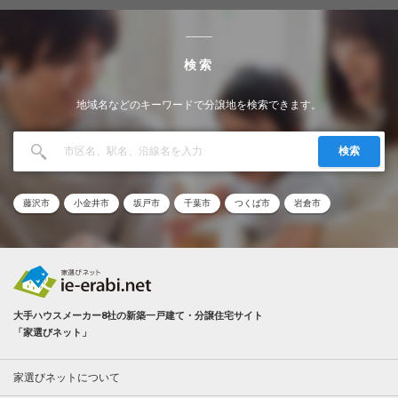
検索
地域名などのキーワードで分譲地を検索できます。
検索
藤沢市
小金井市
坂戸市
千葉市
つくば市
岩倉市
大手ハウスメーカー8社の新築一戸建て・分譲住宅サイト
「家選びネット」
家選びネットについて