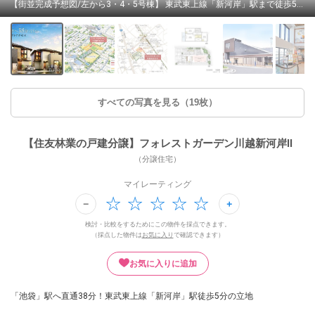
【街並完成予想図/左から3・4・5号棟】 東武東上線「新河岸」駅まで徒歩5分のロケーション。駅前再開発内分譲地に、住友林業が描く全5邸の端正な街並みが誕生します。/完成予想CG
すべての写真を見る（19枚）
【住友林業の戸建分譲】フォレストガーデン川越新河岸II
（分譲住宅）
マイレーティング
検討・比較をするためにこの物件を採点できます。
（採点した物件は
お気に入り
で確認できます）
お気に入りに追加
「池袋」駅へ直通38分！東武東上線「新河岸」駅徒歩5分の立地