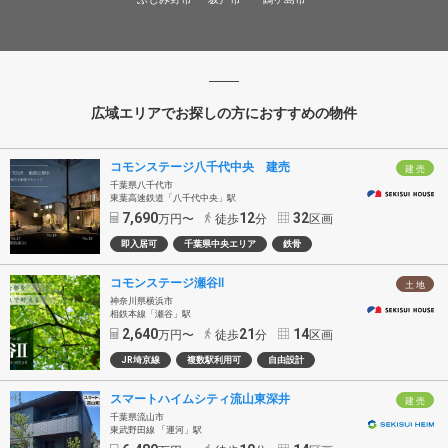
広域エリアでお探しの方におすすめの物件
コモンステージ八千代中央 建売
建 売
千葉県八千代市
東葉高速鉄道「八千代中央」駅
7,690
12
32
万円〜
徒歩
分
区画
即入居可
千葉県中央エリア
鉄骨
コモンステージ瀬谷Ⅱ
土 地
神奈川県横浜市
相鉄本線「瀬谷」駅
2,640
21
14
万円〜
徒歩
分
区画
JR埼京線
複数駅利用可
自由設計
スマートハイムシティ流山東深井
建 売
千葉県流山市
東武野田線 「運河」駅