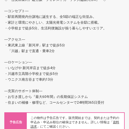
―コンセプト―
・駅前再開発内分譲地に誕生する、全5邸の端正な街並み。
・家計と環境にやさしい、太陽光発電システムを全邸に搭載。
・小学校まで徒歩5分。生活利便施設が揃う暮らしやすいエリア。
―アクセス―
・東武東上線「新河岸」駅まで徒歩5分
「川越」駅まで直通・乗車2分
―ロケーション―
・いなげや 新河岸店まで徒歩4分
・川越市立高階小学校まで徒歩5分
・ウニクス南古谷まで車約13分
―充実のサポート体制―
・お引き渡しから『最大60年間』の長期保証システム
・住まいの補修・修理など、コールセンターで24時間365日受付
この物件は予告広告です。販売開始までは、契約または予約の
予告広告
申込み・申込み順位の確保はできません。詳しい情報は「
資料
請求
」にてご確認ください。