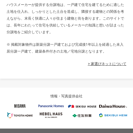
ハウスメーカーが提供する分譲地は、一戸建て住宅を建てるために適した
土地を仕入れ、しっかりとした土台を造成し、隣接する建物との関係を考
えながら、末長く快適に人々が住まう建物と街を創ります。このサイトで
は、長年にわたって住宅を供給しているメーカーの知識と想いが詰まった
分譲地をご紹介しています。
※ 掲載対象物件は新築分譲一戸建ておよび完成後1年以上を経過した未入
居分譲一戸建て、建築条件付きの土地／宅地分譲となります。
> 家選びネットについて
情報・写真提供会社