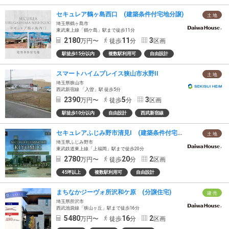
セキュレア鶴ヶ島西口 (建築条件付宅地分譲)
土 地
埼玉県鶴ヶ島市
東武東上線「鶴ケ島」駅まで徒歩11分
2180
11
3
万円〜
徒歩
分
区画
駅徒歩15分以内
複数駅利用可
自由設計
スマートハイムプレイス狭山市水野II
土 地
埼玉県狭山市
西武新宿線 「入曽」駅 徒歩5分
2390
5
3
万円〜
徒歩
分
区画
駅徒歩10分以内
自由設計
西武新宿線
セキュレアふじみ野市清見I (建築条件付宅地分譲)
土 地
埼玉県ふじみ野市
東武鉄道東上線「上福岡」駅まで徒歩20分
2780
20
2
万円〜
徒歩
分
区画
45坪以上
複数駅利用可
自由設計
まちなかジーヴォ所沢和ケ原 (分譲住宅)
建 売
埼玉県所沢市
西武池袋線「狭山ヶ丘」駅まで徒歩16分
5480
16
2
万円〜
徒歩
分
区画