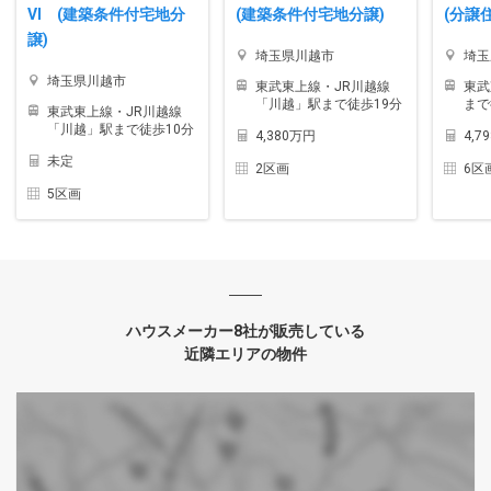
VI (建築条件付宅地分
(建築条件付宅地分譲)
(分譲
譲)
埼玉県川越市
埼玉
埼玉県川越市
東武東上線・JR川越線
東武
「川越」駅まで徒歩19分
まで
東武東上線・JR川越線
「川越」駅まで徒歩10分
4,380万円
4,7
未定
2区画
6区
5区画
ハウスメーカー8社が販売している
近隣エリアの物件