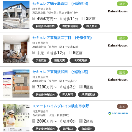
セキュレア鶴ヶ島西口 (分譲住宅)
建 売
埼玉県鶴ヶ島市
東武東上線「鶴ケ島」駅まで徒歩11分
4950
11
3
万円〜
徒歩
分
区画
駅徒歩15分以内
複数駅利用可
即入居可
セキュレア東所沢二丁目 (分譲住宅)
建 売
埼玉県所沢市
JR武蔵野線「東所沢」駅まで徒歩12分
12
5
未定
徒歩
分
区画
予告広告
情報充実
JR武蔵野線
セキュレア東所沢和田 (分譲住宅)
建 売
埼玉県所沢市
JR武蔵野線「東所沢」駅まで徒歩3分
7290
3
8
万円〜
徒歩
分
区画
駅徒歩10分以内
即入居可
JR武蔵野線
スマートハイムプレイス狭山市水野
土 地
埼玉県狭山市
西武新宿線 「入曽」駅 徒歩8分
2890
8
2
万円〜
徒歩
分
区画
駅徒歩10分以内
50坪以上
自由設計