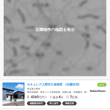
セキュレア入間市久保稲荷 (分譲住宅)
建 売
埼玉県入間市
西武池袋線・東京メトロ有楽町線・副都心線「武蔵藤沢」駅西武バス約14分「県営住宅入口」徒歩4分
4360
4
7
万円〜
徒歩
分
区画
複数駅利用可
即入居可
情報充実