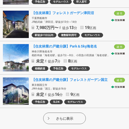
予告広告
モデルハウス
即入居可
【住友林業】フォレストガーデン津田沼
建 売
千葉県船橋市
JR総武線「津田沼」駅徒歩13分～14分
7,980
万円〜
13
19
徒歩
分
区画
駅徒歩15分以内
複数駅利用可
モデルハウス
【住友林業の戸建分譲】Park＆Sky海老名
建 売
神奈川県海老名市
相鉄本線「海老名駅」徒歩7分～8分、小田急小田原線「海老名駅」徒歩9分～10分、 JR相模線「海老名駅」徒歩12分～13分
未定
7
8
徒歩
分
区画
相模鉄道
予告広告
モデルハウス
【住友林業の戸建分譲】フォレストガーデン国立
建 売
東京都国立市
JR中央線「国立」駅徒歩16分
未定
16
9
徒歩
分
区画
予告広告
5LDK
モデルハウス
さらに表示