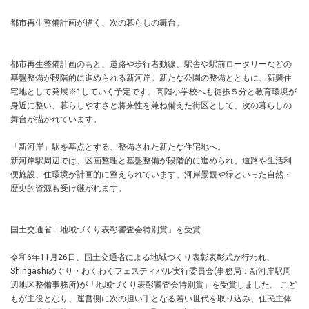
都市再生整備計画が描く、次の暮らしの舞台。
都市再生整備計画のもと、道路や歩行者動線、駅舎や駅前ロータリーなどの
基盤整備が段階的に進められる新河岸。新たな公園の整備とともに、新興住
宅地として発展※1していく予定です。高階小学校へも徒歩５分と教育環境が
身近に整い、暮らしやすさと将来性を兼ね備えた街区として、次の暮らしの
舞台が描かれています。
「新河岸」駅を基点とする、整備された新たな住宅地へ。
新河岸駅周辺では、区画整理と基盤整備が段階的に進められ、道路や生活利
便施設、住環境が計画的に整えられています。河岸景観や緑といった自然・
歴史的資源も受け継がれます。
国土交通省「地域づくり表彰審査会特別賞」を受賞
令和6年11月26日、国土交通省による地域づくり表彰表彰式が行われ、
Shingashiめぐり・わくわくフェスティバル実行委員会(事務局：新河岸駅周
辺地区整備事務所)が「地域づくり表彰審査会特別賞」を受賞しました。 こど
もが主役となり、運営側に次の担い⼿となる若い世代を取り込み、住⺠主体