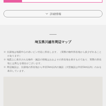
詳細情報
埼玉県川越市周辺マップ
※
分譲地は地図中心の赤いピン付近に所在します。（実際の物件所在地から多少ずれること
があります）
※
地図上に表示される物件・施設の情報はおおよその所在地を表すものであり、実際の所在
地とは異なる場合がございます。
※
周辺施設は、分譲地の所在地から半径3km以内の施設（大型施設は半径5km以内）のみを
表示しています。