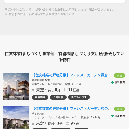
※
定休日などにより、お問い合わせのお返事にお時間をいただく場合がございます。
※
お急ぎの方は上記の電話番号より直接ご連絡ください。
住友林業(まちづくり事業部 首都圏まちづくり支店)が販売してい
る物件
【住友林業の戸建分譲】フォレストガーデン鎌倉
建 売
神奈川県鎌倉市
湘南モノレール「湘南深沢」駅徒歩8～9分
未定
8
11
徒歩
分
区画
新着物件
予告広告
モデルハウス
【住友林業の戸建分譲】フォレストガーデン柏の葉キャンパス
建 売
千葉県柏市
つくばエクスプレス「柏の葉キャンパス」駅 徒歩13～14分
未定
13
9
徒歩
分
区画