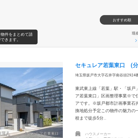
おすすめ順
現
た物件をまとめて請
ができます。
セキュレア若葉東口 (分
埼玉県坂戸市大字石井字南谷頭2924番
東武東上線「若葉」駅・「坂戸
ア若葉東口」区画整理事業※で
アです。※坂戸都市計画事業石井
換地処分予定この物件の魅力の
校まで徒歩5分...
ハウスメーカー