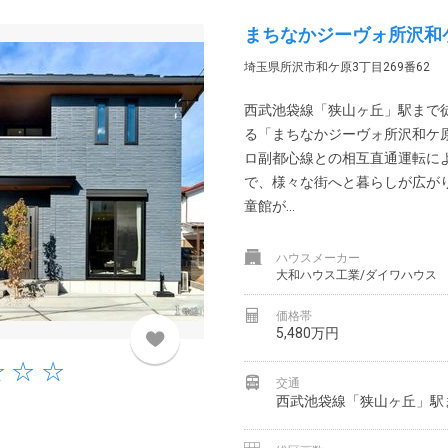
まちなかジーヴォ所沢和ケ
埼玉県所沢市和ケ原3丁目269番62
西武池袋線「狭山ヶ丘」駅まで
る「まちなかジーヴォ所沢和ケ
ロ副都心線との相互直通運転に
で、様々な街へと暮らしが広が
童館が...
ハウスメーカー
大和ハウス工業/ダイワハウス
価格帯
5,480万円
交通
西武池袋線「狭山ヶ丘」駅