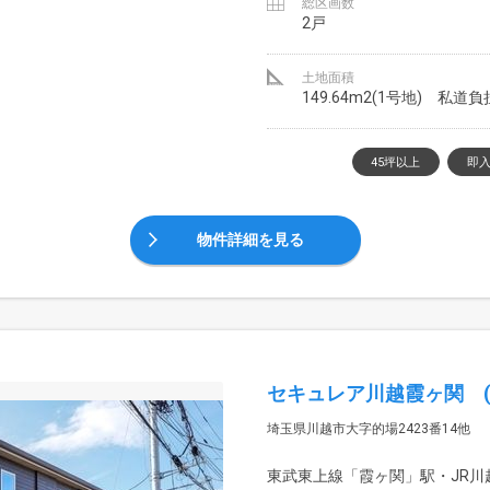
総区画数
2戸
土地面積
149.64m2(1号地) 私道
45坪以上
即
物件詳細を見る
セキュレア川越霞ヶ関 (
埼玉県川越市大字的場2423番14他
東武東上線「霞ヶ関」駅・JR