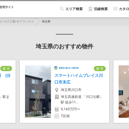
住宅サイト
エリア検索
カタ
沿線検索
和ハウス工業/ダイワハウス
埼玉県
埼玉県のおすすめ物件
建 売
建 売
 (分
スマートハイムプレイス川
口市末広
埼玉県川口市
」駅ま
埼玉高速鉄道 「川口元郷」
駅 徒歩11...
9,160万円〜
7区画