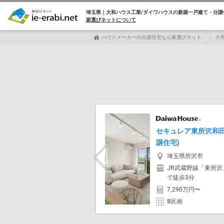
埼玉県｜大和ハウス工業/ダイワハウスの
新築一戸建て・分譲
家選びネットについて
ハウスメーカーの分譲住宅なら家選びネット
大
セキュレア東所沢和田
譲住宅)
埼玉県所沢市
Previous
JR武蔵野線「東所沢
で徒歩3分
7,290万円〜
8区画