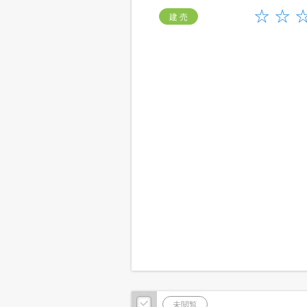
建 売
未閲覧