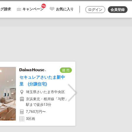
ログ請求
キャンペーン
お気に入り
ログイン
会員登録
建 売
セキュレアさいたま新中
スマート
里 (分譲住宅)
喜市南栗
埼玉県さいたま市中央区
埼玉
Next
京浜東北・根岸線「与野」
東武日
駅まで徒歩13分
歩7分
7,760万円〜
4,98
3区画
8区画