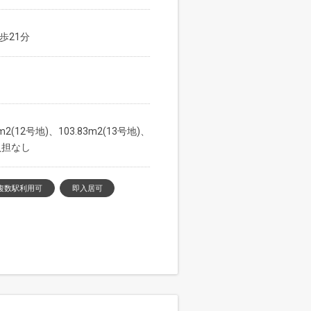
歩21分
3m2(12号地)、103.83m2(13号地)、
道負担なし
複数駅利用可
即入居可