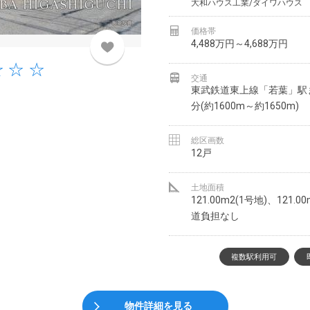
大和ハウス工業/ダイワハウス
価格帯
4,488万円～4,688万円
交通
東武鉄道東上線「若葉」駅ま
分(約1600m～約1650m)
総区画数
12戸
土地面積
121.00m2(1号地)、121.0
道負担なし
複数駅利用可
物件詳細を見る