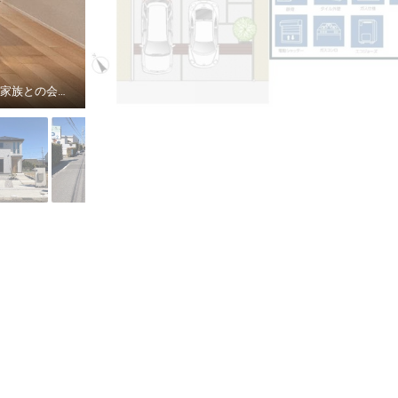
【ダイニング】 キッチンと対面しているので、配膳や片付けがスムーズ♪キッチンにいるご家族との会話も楽しめます。お子様の学習にも便利なダイニングです！