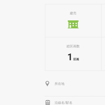
建売
総区画数
1
区画
所在地
沿線名/駅名