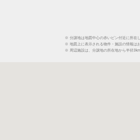
※
分譲地は地図中心の赤いピン付近に所在
※
地図上に表示される物件・施設の情報は
※
周辺施設は、分譲地の所在地から半径3k