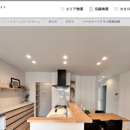
イト
エリア検索
カタ
沿線検索
ナソニック ホームズ/パナホーム
愛知県
西尾市
パークナードテラス西尾住崎