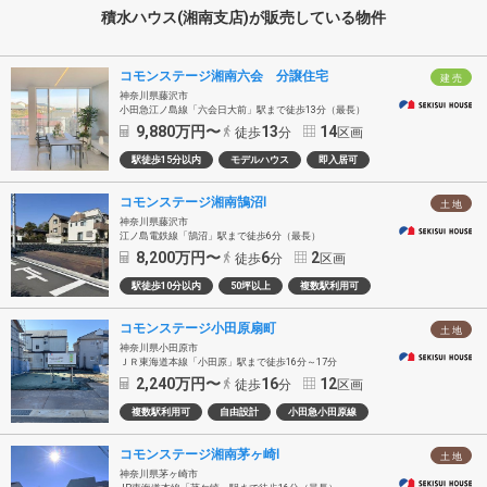
積水ハウス(湘南支店)が販売している物件
コモンステージ湘南六会 分譲住宅
建 売
神奈川県藤沢市
小田急江ノ島線「六会日大前」駅まで徒歩13分（最長）
9,880
万円〜
13
14
徒歩
分
区画
駅徒歩15分以内
モデルハウス
即入居可
コモンステージ湘南鵠沼Ⅰ
土 地
神奈川県藤沢市
江ノ島電鉄線「鵠沼」駅まで徒歩6分（最長）
8,200
万円〜
6
2
徒歩
分
区画
駅徒歩10分以内
50坪以上
複数駅利用可
コモンステージ小田原扇町
土 地
神奈川県小田原市
ＪＲ東海道本線「小田原」駅まで徒歩16分～17分
2,240
万円〜
16
12
徒歩
分
区画
複数駅利用可
自由設計
小田急小田原線
コモンステージ湘南茅ヶ崎Ⅰ
土 地
神奈川県茅ヶ崎市