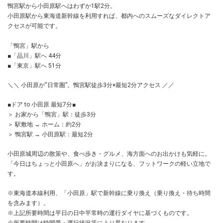
鴨宮駅から小田原駅へはわずか1駅2分。
小田原駅から東海道新幹線を利用すれば、都内へのスムーズなダイレクトア
クセスが可能です。
「鴨宮」駅から
■「品川」駅へ 44分
■「東京」駅へ 51分
＼＼ 小田原が“日常圏”。鴨宮駅徒歩3分×最短2分アクセス ／／
■ドア to 小田原 最短7分■
＞ お家から「鴨宮」駅：徒歩3分
＞ 駅敷地 → ホーム：約2分
＞ 鴨宮駅 → 小田原駅：最短2分
小田原城周辺の散策や、食べ歩き・グルメ、海方面へのお出かけも気軽に。
「今日はちょっと小田原へ」がお決まりになる、フットワークの軽い立地で
す。
※東海道本線利用、「小田原」駅で新幹線に乗り換え（乗り換え・待ち時間
を含みます）。
※上記所要時間は平日の日中平常時の運行ダイヤに基づくものです。