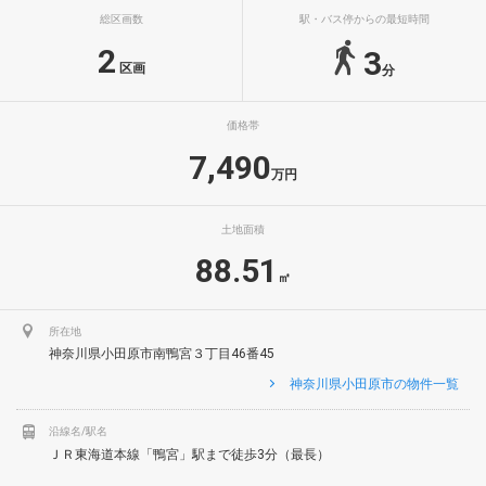
総区画数
駅・バス停からの最短時間
2
3
区画
分
価格帯
7,490
万円
土地面積
88.51
㎡
所在地
神奈川県小田原市南鴨宮３丁目46番45
神奈川県小田原市の物件一覧
沿線名/駅名
ＪＲ東海道本線「鴨宮」駅まで徒歩3分（最長）