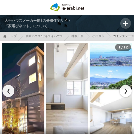
大手ハウスメーカー8社の分譲住宅サイト
「家選びネット」について
トップ
積水ハウス/セキスイハウス
神奈川県
小田原市
コモンステー
1 / 12
❮
❯