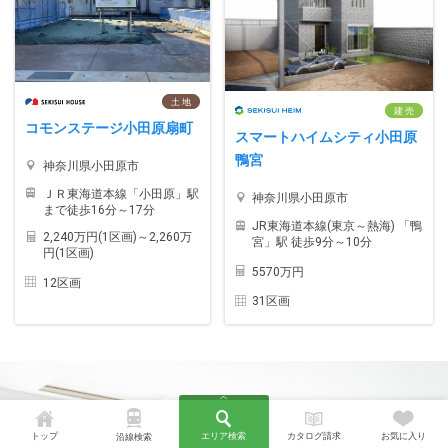
土 地
建 売
コモンステージ小田原扇町
スマートハイムシティ小田原
鴨宮
神奈川県小田原市
ＪＲ東海道本線「小田原」駅
神奈川県小田原市
まで徒歩16分～17分
JR東海道本線(東京～熱海) 「鴨
2,240万円(1区画)～2,260万
宮」駅 徒歩9分～10分
円(1区画)
5570万円
12区画
31区画
トップ
エリア検索
カタログ請求
お気に入り
沿線検索