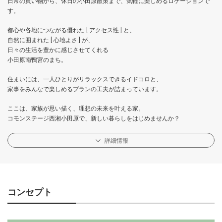
日常の買い物から、休日の小田原散策まで、気軽に楽しめるロケーションで
す。
都心や各地につながる優れた [ アクセス性 ] と、
自然に囲まれた [ 心地よさ ] が、
日々の生活を豊かに感じさせてくれる
小田原南鴨宮のまち。
住まいには、一人ひとりがリラックスできるイドコロと、
家事をみんなで楽しめるプランの工夫が詰まっています。
ここは、家族が思い描く、理想の未来を叶える家。
コモンステージ西湘小田原で、新しい暮らしをはじめませんか？
詳細情報
コンセプト