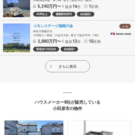
JR東海道本線「茅ケ崎」駅まで徒歩16分（最長）
5,390
万円〜
16
1
徒歩
分
区画
45坪以上
複数駅利用可
自由設計
コモンステージ湘南六会
土 地
神奈川県藤沢市
小田急江ノ島線「六会日大前」駅まで徒歩13分～14分
2,880
万円〜
13
15
徒歩
分
区画
駅徒歩15分以内
自由設計
さらに表示
ハウスメーカー8社が販売している
小田原市の物件