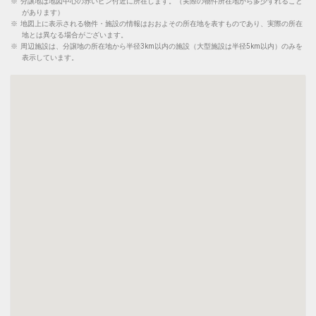
※
分譲地は地図中心の赤いピン付近に所在します。（実際の物件所在地から多少ずれること
があります）
※
地図上に表示される物件・施設の情報はおおよその所在地を表すものであり、実際の所在
地とは異なる場合がございます。
※
周辺施設は、分譲地の所在地から半径3km以内の施設（大型施設は半径5km以内）のみを
表示しています。