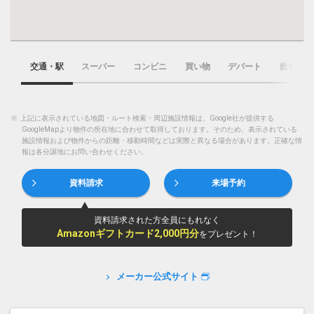
交通・駅
スーパー
コンビニ
買い物
デパート
飲食店
※
上記に表示されている地図・ルート検索・周辺施設情報は、Google社が提供する
GoogleMapより物件の所在地に合わせて取得しております。そのため、表示されている
施設情報および物件からの距離・移動時間などは実際と異なる場合があります。正確な情
報は各分譲地にお問い合わせください。
資料請求
来場予約
資料請求された方全員にもれなく
Amazonギフトカード2,000円分
をプレゼント！
メーカー公式サイト