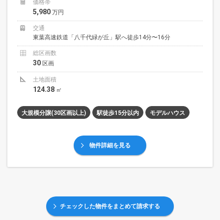
価格帯
5,980
万円
交通
東葉高速鉄道「八千代緑が丘」駅へ徒歩14分〜16分
総区画数
30
区画
土地面積
124.38
㎡
大規模分譲(30区画以上)
駅徒歩15分以内
モデルハウス
物件詳細を見る
チェックした物件をまとめて請求する