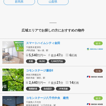
群馬県
山梨県
広域エリアでお探しの方におすすめの物件
スマートハイムシティ金田
建 売
千葉県木更津市
JR内房線 「袖ヶ浦」駅
5,540
47
6
万円〜
徒歩
分
区画
木造
4LDK
5,000万円台
コモンステージ瀬谷Ⅱ
土 地
神奈川県横浜市
相鉄本線「瀬谷」駅
2,640
21
14
万円〜
徒歩
分
区画
相模鉄道
自由設計
JR埼京線
コモンステージ八千代中央 建売
建 売
千葉県八千代市
東葉高速鉄道「八千代中央」駅