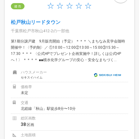
建 売
松戸秋山リードタウン
千葉県松戸市秋山412-2の一部他
第1期分譲戸建 9月販売開始（予定） ＊＊＊ ＼まちなみ見学会随時
開催中！〈予約制〉／ ①10:00～12:00②13:00～15:00③15:30～
17:30 ＊＊＊ 〈公式HPでプレゼント企画実施中！詳しくは公式HP
へ！〉 ＊＊＊＊ ■■積水化学グループの安心・安全なまちづく...
ハウスメーカー
セキスイハイム
価格帯
未定
交通
北総線「秋山」駅徒歩8分〜10分
総区画数
38
区画
土地面積