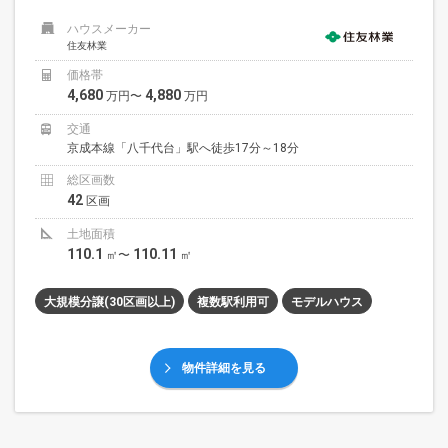
ハウスメーカー
住友林業
価格帯
4,680
4,880
万円〜
万円
交通
京成本線「八千代台」駅へ徒歩17分～18分
総区画数
42
区画
土地面積
110.1
110.11
㎡〜
㎡
大規模分譲(30区画以上)
複数駅利用可
モデルハウス
物件詳細を見る