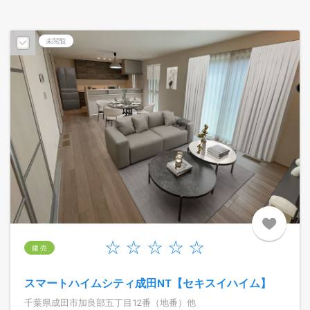
未閲覧
建 売
スマートハイムシティ成田NT【セキスイハイム】
千葉県成田市加良部五丁目12番（地番）他