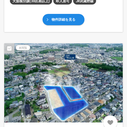
大規模分譲(30区画以上)
即入居可
JR武蔵野線
物件詳細を見る
予告広告
未閲覧