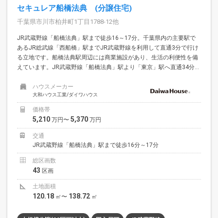
セキュレア船橋法典 (分譲住宅)
千葉県市川市柏井町1丁目1788-12他
JR武蔵野線「船橋法典」駅まで徒歩16～17分。千葉県内の主要駅で
あるJR総武線「西船橋」駅までJR武蔵野線を利用して直通3分で行け
る立地です。船橋法典駅周辺には商業施設があり、生活の利便性を備
えています。JR武蔵野線「船橋法典」駅より「東京」駅へ直通34分...
ハウスメーカー
大和ハウス工業/ダイワハウス
価格帯
5,210
5,370
万円〜
万円
交通
JR武蔵野線「船橋法典」駅まで徒歩16分～17分
総区画数
43
区画
土地面積
120.18
138.72
㎡〜
㎡