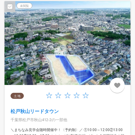
未閲覧
土 地
松戸秋山リードタウン
千葉県松戸市秋山412-2の一部他
＼まちなみ見学会随時開催中！〈予約制〉／ ①10:00～12:00②13:00