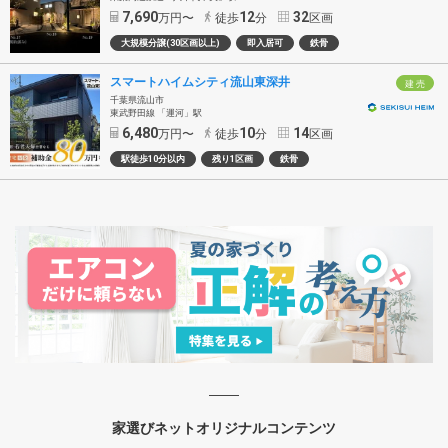
7,690
12
32
万円〜
徒歩
分
区画
大規模分譲(30区画以上)
即入居可
鉄骨
スマートハイムシティ流山東深井
建 売
千葉県流山市
東武野田線 「運河」駅
6,480
10
14
万円〜
徒歩
分
区画
駅徒歩10分以内
残り1区画
鉄骨
家選びネットオリジナルコンテンツ