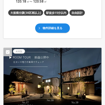
120.18
120.58
㎡〜
㎡
大規模分譲(30区画以上)
駅徒歩15分以内
自由設計
物件詳細を見る
未閲覧