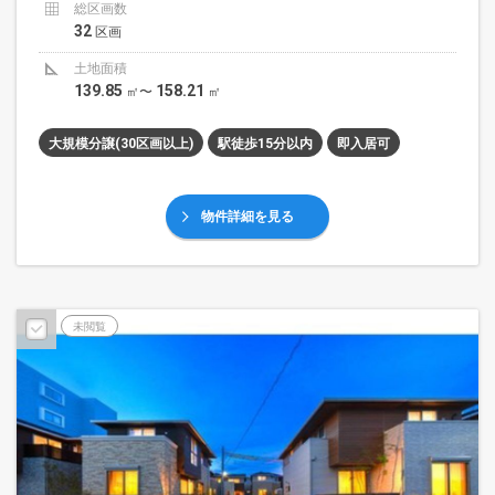
総区画数
32
区画
土地面積
139.85
158.21
㎡〜
㎡
大規模分譲(30区画以上)
駅徒歩15分以内
即入居可
物件詳細を見る
未閲覧