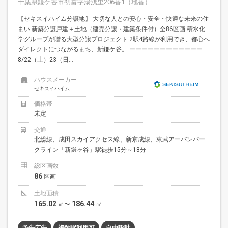
千葉県鎌ケ谷市初富字湯浅里206番1（地番）
【セキスイハイム分譲地】 大切な人との安心・安全・快適な未来の住
まい 新築分譲戸建＋土地（建売分譲・建築条件付）全86区画 積水化
学グループが贈る大型分譲プロジェクト 2駅4路線が利用でき、都心へ
ダイレクトにつながるまち、新鎌ケ谷。 ーーーーーーーーーーーー
8/22（土）23（日...
ハウスメーカー
セキスイハイム
価格帯
未定
交通
北総線、成田スカイアクセス線、新京成線、東武アーバンパー
クライン「新鎌ヶ谷」駅徒歩15分～18分
総区画数
86
区画
土地面積
165.02
186.44
㎡〜
㎡
予告広告
複数駅利用可
自由設計