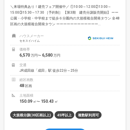
＼来場特典あり！建売フェア開催中／ ①10:00～12:00②13:00～
15:00③15:30～17:30 ［予約制］ 【第3期 建売分譲販売開始】 ーー
公園・小学校・中学校まで徒歩６分圏内の大規模複合開発タウン 全48
区画の大規模複合開発タウン ーーーーーーーーーーーー...
ハウスメーカー
セキスイハイム
価格帯
6,570
6,580
万円〜
万円
交通
JR成田線「成田」駅 徒歩22分～25分
総区画数
48
区画
土地面積
150.09
150.43
㎡〜
㎡
大規模分譲(30区画以上)
45坪以上
複数駅利用可