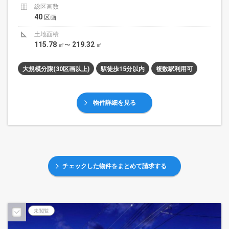
総区画数
40
区画
土地面積
115.78
219.32
㎡〜
㎡
大規模分譲(30区画以上)
駅徒歩15分以内
複数駅利用可
物件詳細を見る
チェックした物件をまとめて請求する
未閲覧