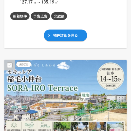
127.17
135.19
㎡〜
㎡
新着物件
予告広告
北総線
物件詳細を見る
未閲覧