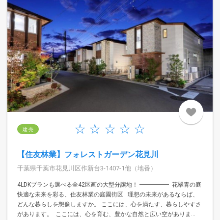
建 売
【住友林業】フォレストガーデン花見川
千葉県千葉市花見川区作新台3-1407-1他（地番）
4LDKプランも選べる全42区画の大型分譲地！ ━━━━━ ㅤ 花翠青の庭
快適な未来を彩る、住友林業の庭園街区 ㅤ ㅤ 理想の未来があるならば、
どんな暮らしを想像しますか。 ここには、心を満たす、暮らしやすさ
があります。 ㅤ ここには、心を育む、豊かな自然と広い空がありま...