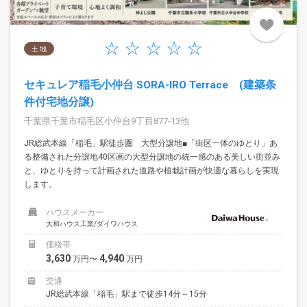
土 地
セキュレア稲毛小仲台 SORA-IRO Terrace (建築条
件付宅地分譲)
千葉県千葉市稲毛区小仲台9丁目877-13他
JR総武本線「稲毛」駅徒歩圏 大型分譲地■「街区一体のゆとり」あ
る整備された分譲地40区画の大型分譲地の統一感のある美しい街並み
と、ゆとりを持って計画された道路や植栽計画が快適な暮らしを実現
します。
ハウスメーカー
大和ハウス工業/ダイワハウス
価格帯
3,630
4,940
万円〜
万円
交通
JR総武本線「稲毛」駅まで徒歩14分～15分