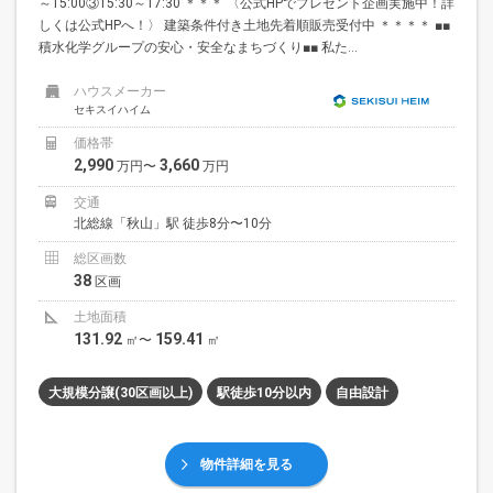
～15:00③15:30～17:30 ＊＊＊ 〈公式HPでプレゼント企画実施中！詳
しくは公式HPへ！〉 建築条件付き土地先着順販売受付中 ＊＊＊＊ ■■
積水化学グループの安心・安全なまちづくり■■ 私た...
ハウスメーカー
セキスイハイム
価格帯
2,990
3,660
万円〜
万円
交通
北総線「秋山」駅 徒歩8分〜10分
総区画数
38
区画
土地面積
131.92
159.41
㎡〜
㎡
大規模分譲(30区画以上)
駅徒歩10分以内
自由設計
物件詳細を見る