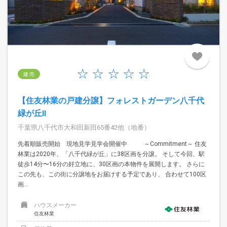
建 売
【住友林業の戸建分譲】フォレストガーデン八千代
緑が丘II
千葉県八千代市大和田新田65番42他（地番）
先着順販売開始 現地見学見学会開催中 ～Commitment～ 住友
林業は2020年、「八千代緑が丘」に38区画を分譲。 そして今回、駅
徒歩14分〜16分の好立地に、30区画の本物件を展開します。 さらに
この先も、この街に分譲地をお届けする予定であり、 合わせて100区
画...
ハウスメーカー
住友林業