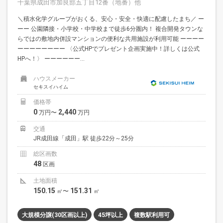
千葉県成田市加良部五丁目12番（地番）他
＼積水化学グループがおくる、安心・安全・快適に配慮したまち／ ー
ーー 公園隣接・小学校・中学校まで徒歩6分圏内！ 複合開発タウンな
らではの敷地内併設マンションの便利な共用施設が利用可能 ーーーー
ーーーーーーーー 〈公式HPでプレゼント企画実施中！詳しくは公式
HPへ！〉 ーーーーーー...
ハウスメーカー
セキスイハイム
価格帯
0
2,440
万円〜
万円
交通
JR成田線「成田」駅 徒歩22分～25分
総区画数
48
区画
土地面積
150.15
151.31
㎡〜
㎡
大規模分譲(30区画以上)
45坪以上
複数駅利用可