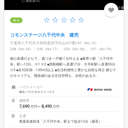
建 売
コモンステージ八千代中央 建売
千葉県八千代市大和田新田字向山477番247（No.15）・
248（No.16）・249（No.17）、250（No.18）、251（No.19）
都心直通のまちで、 庭つき一戸建てを叶える ■最寄り駅「八千代中
央」駅へ12分。※1 ※2 ■西船橋駅へ直通17分・大手町駅へ直通55分
※3 ■全32区画・135m2以上 ■生活利便性と豊かな自然を両立 都心で
のキャリアも、開放感のある生活空間も、自然のある大...
ハウスメーカー
積水ハウス/セキスイハウス
価格帯
7,690
8,490
万円〜
万円
交通
東葉高速鉄道「八千代中央」駅まで徒歩12分（最長）