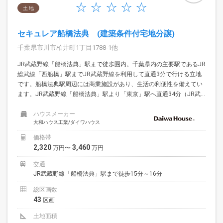
土 地
セキュレア船橋法典 (建築条件付宅地分譲)
千葉県市川市柏井町1丁目1788-1他
JR武蔵野線「船橋法典」駅まで徒歩圏内。千葉県内の主要駅であるJR
総武線「西船橋」駅までJR武蔵野線を利用して直通3分で行ける立地
です。船橋法典駅周辺には商業施設があり、生活の利便性を備えてい
ます。JR武蔵野線「船橋法典」駅より「東京」駅へ直通34分（JR武...
ハウスメーカー
大和ハウス工業/ダイワハウス
価格帯
2,320
3,460
万円〜
万円
交通
JR武蔵野線「船橋法典」駅まで徒歩15分～16分
総区画数
43
区画
土地面積