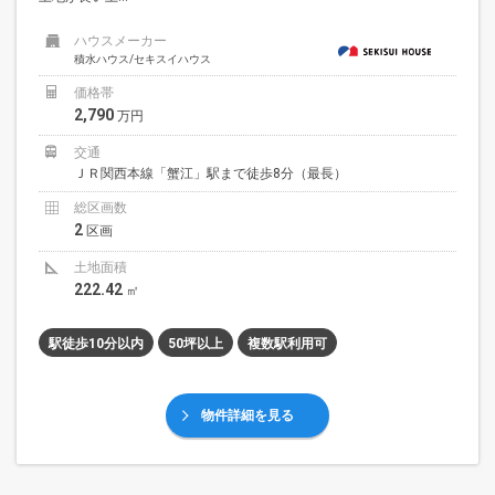
ハウスメーカー
積水ハウス/セキスイハウス
価格帯
2,790
万円
交通
ＪＲ関西本線「蟹江」駅まで徒歩8分（最長）
総区画数
2
区画
土地面積
222.42
㎡
駅徒歩10分以内
50坪以上
複数駅利用可
物件詳細を見る