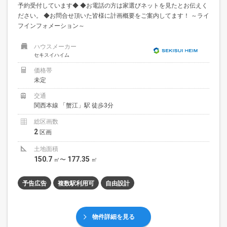
予約受付しています◆ ◆お電話の方は家選びネットを見たとお伝えく
ださい。 ◆お問合せ頂いた皆様に計画概要をご案内してます！ ～ライ
フインフォメーション～
ハウスメーカー
セキスイハイム
価格帯
未定
交通
関西本線 「蟹江」駅 徒歩3分
総区画数
2
区画
土地面積
150.7
177.35
㎡〜
㎡
予告広告
複数駅利用可
自由設計
物件詳細を見る