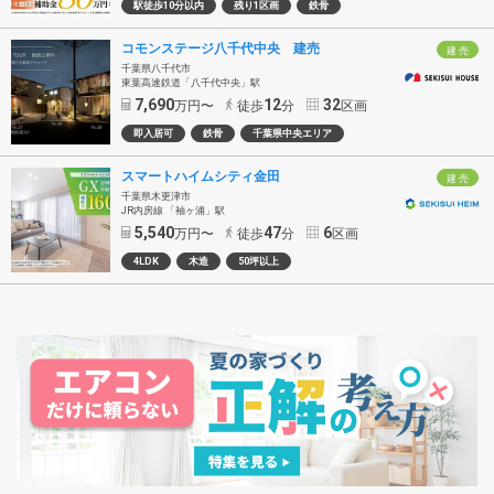
駅徒歩10分以内
残り1区画
鉄骨
コモンステージ八千代中央 建売
建 売
千葉県八千代市
東葉高速鉄道「八千代中央」駅
7,690
12
32
万円〜
徒歩
分
区画
即入居可
鉄骨
千葉県中央エリア
スマートハイムシティ金田
建 売
千葉県木更津市
JR内房線 「袖ヶ浦」駅
5,540
47
6
万円〜
徒歩
分
区画
4LDK
木造
50坪以上