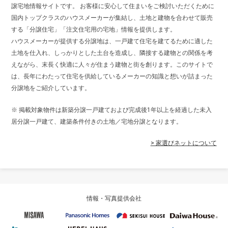
譲宅地情報サイトです。 お客様に安心して住まいをご検討いただくために
国内トップクラスのハウスメーカーが集結し、土地と建物を合わせて販売
する「分譲住宅」「注文住宅用の宅地」情報を提供します。
ハウスメーカーが提供する分譲地は、一戸建て住宅を建てるために適した
土地を仕入れ、しっかりとした土台を造成し、隣接する建物との関係を考
えながら、末長く快適に人々が住まう建物と街を創ります。このサイトで
は、長年にわたって住宅を供給しているメーカーの知識と想いが詰まった
分譲地をご紹介しています。
※ 掲載対象物件は新築分譲一戸建ておよび完成後1年以上を経過した未入
居分譲一戸建て、建築条件付きの土地／宅地分譲となります。
> 家選びネットについて
情報・写真提供会社