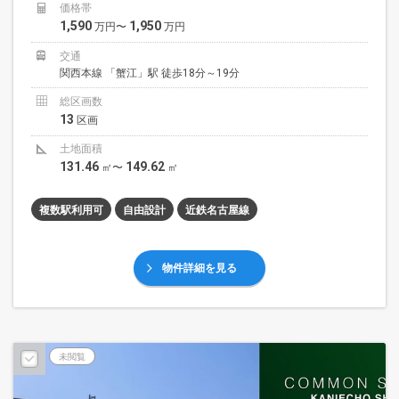
価格帯
1,590
1,950
万円〜
万円
交通
関西本線 「蟹江」駅 徒歩18分～19分
総区画数
13
区画
土地面積
131.46
149.62
㎡〜
㎡
複数駅利用可
自由設計
近鉄名古屋線
物件詳細を見る
未閲覧