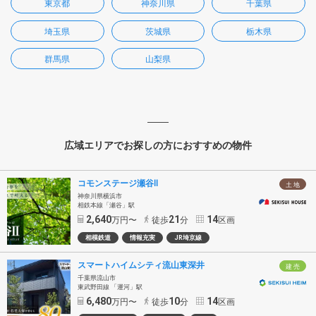
東京都
神奈川県
千葉県
埼玉県
茨城県
栃木県
群馬県
山梨県
広域エリアでお探しの方におすすめの物件
コモンステージ瀬谷Ⅱ
土 地
神奈川県横浜市
相鉄本線「瀬谷」駅
2,640
21
14
万円〜
徒歩
分
区画
相模鉄道
情報充実
JR埼京線
スマートハイムシティ流山東深井
建 売
千葉県流山市
東武野田線 「運河」駅
6,480
10
14
万円〜
徒歩
分
区画