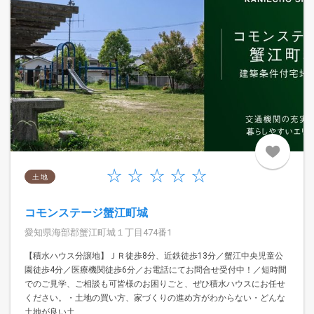
土 地
コモンステージ蟹江町城
愛知県海部郡蟹江町城１丁目474番1
【積水ハウス分譲地】ＪＲ徒歩8分、近鉄徒歩13分／蟹江中央児童公
園徒歩4分／医療機関徒歩6分／お電話にてお問合せ受付中！／短時間
でのご見学、ご相談も可皆様のお困りごと、ぜひ積水ハウスにお任せ
ください。・土地の買い方、家づくりの進め方がわからない・どんな
土地が良い土...