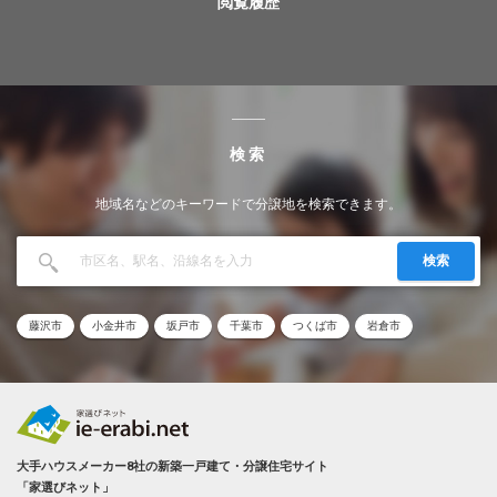
閲覧履歴
検索
地域名などのキーワードで分譲地を検索できます。
検索
藤沢市
小金井市
坂戸市
千葉市
つくば市
岩倉市
大手ハウスメーカー8社の新築一戸建て・分譲住宅サイト
「家選びネット」