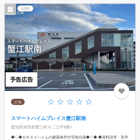
予告広告
未閲覧
土 地
スマートハイムプレイス蟹江駅南
愛知県海部郡蟹江町今二之坪8番1
◆◇◆セキスイハイムの建築条件付宅地分譲◆◇◆ ◆資料請求・見学