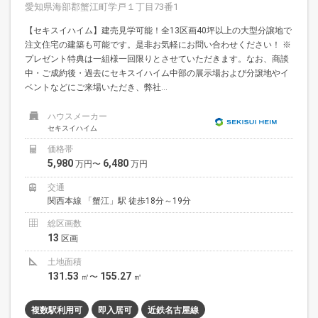
愛知県海部郡蟹江町学戸１丁目73番1
【セキスイハイム】建売見学可能！全13区画40坪以上の大型分譲地で
注文住宅の建築も可能です。是非お気軽にお問い合わせください！ ※
プレゼント特典は一組様一回限りとさせていただきます。なお、商談
中・ご成約後・過去にセキスイハイム中部の展示場および分譲地やイ
ベントなどにご来場いただき、弊社...
ハウスメーカー
セキスイハイム
価格帯
5,980
6,480
万円〜
万円
交通
関西本線 「蟹江」駅 徒歩18分～19分
総区画数
13
区画
土地面積
131.53
155.27
㎡〜
㎡
複数駅利用可
即入居可
近鉄名古屋線