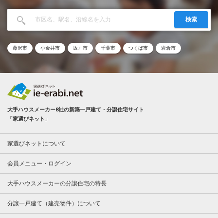
検索
藤沢市
小金井市
坂戸市
千葉市
つくば市
岩倉市
大手ハウスメーカー8社の新築一戸建て・分譲住宅サイト
「家選びネット」
家選びネットについて
会員メニュー・ログイン
大手ハウスメーカーの分譲住宅の特長
分譲一戸建て（建売物件）について