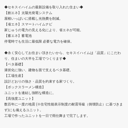
◆セキスイハイムの最新設備を取り入れた住まい◆
【創エネ】太陽光発電システム
屋根いっぱいに搭載し光熱費を削減。
【省エネ】スマートハイムナビ
家じゅうの電力の見える化により、省エネが可能。
【蓄エネ】蓄電池
停電時でも生活に最低限 必要な電力を確保。
◆永く安心してお住まい頂きたいから、セキスイハイムは「品質」にこだわ
り、住まいの大半を工場でつくります◆
【ベタ基礎】
液状化に強い、建物を面で支えるベタ基礎。
【工場生産】
設計どおりの強さ・品質を約束する家づくり。
【ボックスラーメン構造】
ユニットを連結し強靭な構造に。
【高強度ユニット】
数百年に一度の地震 (※住宅性能表示制度の耐震等級（倒壊防止）に基づきま
す)にも備えるユニット。
工場で作ったユニットを一日で雨仕舞まで完了します。