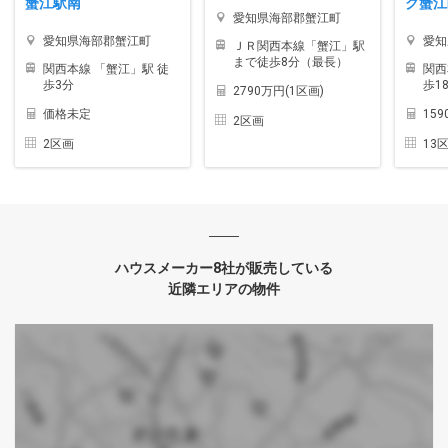
蟹江駅南
ク蟹江
愛知県海部郡蟹江町
愛知県海部郡蟹江町
愛知
ＪＲ関西本線「蟹江」駅
まで徒歩8分（最長）
関西本線 「蟹江」駅 徒
関西
歩3分
歩1
2790万円(1区画)
価格未定
15
2区画
2区画
13
ハウスメーカー8社が販売している
近隣エリアの物件