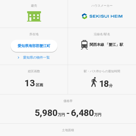
建売
ハウスメーカー
所在地
沿線名/駅名
関西本線 「蟹江」駅
愛知県海部郡蟹江町
愛知県の物件一覧
総区画数
駅・バス停からの最短時間
13
18
区画
分
価格帯
5,980
6,480
-
万円
万円
土地面積