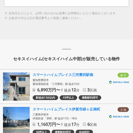
※
定休日などにより、お問い合わせのお返事にお時間をいただく場合がございます。
※
お急ぎの方は上記の電話番号より直接ご連絡ください。
セキスイハイム(セキスイハイム中部)が販売している物件
スマートハイムプレイス三河豊田駅南
建 売
愛知県豊田市
愛知環状鉄道 「三河豊田」駅 徒歩12分
6,890
万円〜
12
3
徒歩
分
区画
駅徒歩15分以内
45坪以上
複数駅利用可
スマートハイムプレイス伊賀市緑ヶ丘南町
土 地
三重県伊賀市
伊賀鉄道 「茅町」駅 徒歩17分～18分
1,160
万円〜
17
6
徒歩
分
区画
50坪以上
複数駅利用可
自由設計