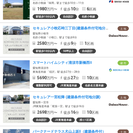
名鉄小牧線「味岡」駅まで徒歩10分～11分
1980
10
6
万円〜
徒歩
分
区画
駅徒歩10分以内
自由設計
名鉄小牧線
セキュレア小牧応時三丁目(建築条件付宅地分譲)
土 地
愛知県小牧市
名鉄小牧線「小牧口」駅まで徒歩9分
2580
9
1
万円〜
徒歩
分
区画
駅徒歩10分以内
50坪以上
自由設計
スマートハイムシティ清須市新橋西II
建 売
愛知県清須市
東海道本線 「稲沢」駅 徒歩27分～28分
5690
27
10
万円〜
徒歩
分
区画
複数駅利用可
JR東海道本線
名鉄名古屋本線
セキュレア一宮松降 (建築条件付宅地分譲)
土 地
愛知県一宮市
JR東海道本線「尾張一宮」駅まで徒歩16分
2698
16
10
万円〜
徒歩
分
区画
自由設計
JR東海道本線
残り1区画
パークナードテラス犬山上坂Ⅱ（建築条件付）
土 地