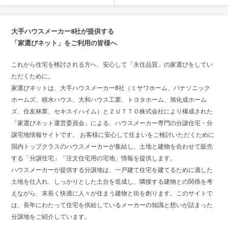
大手ハウスメーカー8社が提供する
「家選びネット」をご利用の皆様へ
これから住宅を検討される方へ、安心して「永住品質」の家選びをしてい
ただくために。
家選びネットは、大手ハウスメーカー8社（ミサワホーム、パナソニック
ホームズ、積水ハウス、大和ハウス工業、トヨタホーム、旭化成ホーム
ズ、住友林業、セキスイハイム）とＺＵＴＴＯ株式会社により構成された
「家選びネット運営委員会」による、ハウスメーカー専門の分譲住宅・分
譲宅地情報サイトです。 お客様に安心して住まいをご検討いただくために
国内トップクラスのハウスメーカーが集結し、土地と建物を合わせて販売
する「分譲住宅」「注文住宅用の宅地」情報を提供します。
ハウスメーカーが提供する分譲地は、一戸建て住宅を建てるために適した
土地を仕入れ、しっかりとした土台を造成し、隣接する建物との関係を考
えながら、末長く快適に人々が住まう建物と街を創ります。このサイトで
は、長年にわたって住宅を供給しているメーカーの知識と想いが詰まった
分譲地をご紹介しています。