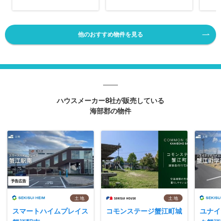
他のおすすめ物件を見る
ハウスメーカー8社が販売している
海部郡の物件
土 地
土 地
スマートハイムプレイス
コモンステージ蟹江町城
ユナイ