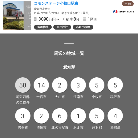
コモンステージ小牧口駅東
土 地
愛知県小牧市
名鉄小牧線「小牧口」駅まで徒歩8分（最長）
3090
8
1
万円〜
徒歩
分
区画
新着物件
自由設計
名鉄小牧線
周辺の地域一覧
愛知県
50
14
2
3
5
5
尾張西部
一宮市
犬山市
江南市
小牧市
稲沢市
の全物件
3
2
6
1
5
4
岩倉市
清須市
北名古屋市
あま市
丹羽郡
海部郡