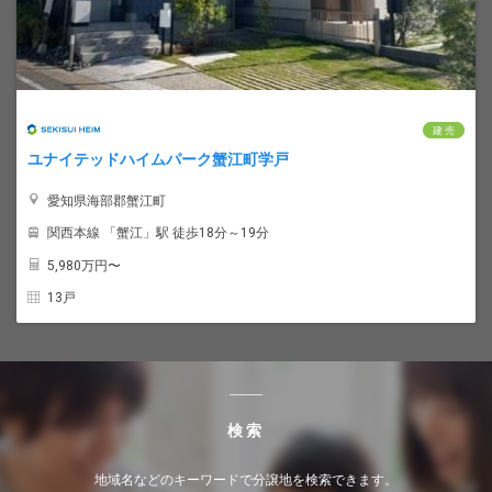
建 売
ユナイテッドハイムパーク蟹江町学戸
愛知県海部郡蟹江町
関西本線 「蟹江」駅 徒歩18分～19分
5,980
万円〜
13戸
検索
地域名などのキーワードで分譲地を検索できます。