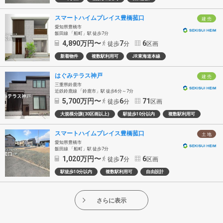
スマートハイムプレイス豊橋菰口
建 売
愛知県豊橋市
飯田線 「船町」駅 徒歩7分
4,890
万円〜
7
6
徒歩
分
区画
新着物件
複数駅利用可
JR東海道本線
はぐみテラス神戸
建 売
三重県鈴鹿市
近鉄鈴鹿線 「鈴鹿市」駅 徒歩6分～7分
5,700
万円〜
6
71
徒歩
分
区画
大規模分譲(30区画以上)
駅徒歩10分以内
複数駅利用可
スマートハイムプレイス豊橋菰口
土 地
愛知県豊橋市
飯田線 「船町」駅 徒歩7分
1,020
万円〜
7
6
徒歩
分
区画
駅徒歩10分以内
複数駅利用可
自由設計
さらに表示