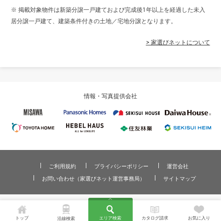
※ 掲載対象物件は新築分譲一戸建ておよび完成後1年以上を経過した未入
居分譲一戸建て、建築条件付きの土地／宅地分譲となります。
> 家選びネットについて
情報・写真提供会社
ご利用規約
プライバシーポリシー
運営会社
お問い合わせ（家選びネット運営事務局）
サイトマップ
Copyright © 2026 家選びネット. All Rights Reserved.
トップ
エリア検索
カタログ請求
お気に入り
沿線検索