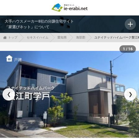
大手ハウスメーカー8社の分譲住宅サイト
「家選びネット」について
トップ
セキスイハイム
愛知県
海部郡
ユナイテッドハイムパーク蟹江
1 / 16
❮
❯