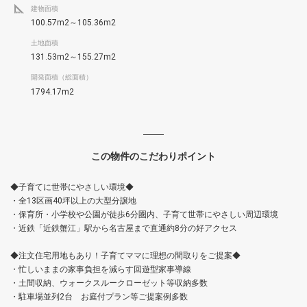
建物面積
100.57m2～105.36m2
土地面積
131.53m2～155.27m2
開発面積（総面積）
1794.17m2
この物件のこだわりポイント
◆子育てに世帯にやさしい環境◆
・全13区画40坪以上の大型分譲地
・保育所・小学校や公園が徒歩6分圏内、子育て世帯にやさしい周辺環境
・近鉄「近鉄蟹江」駅から名古屋まで直通約8分の好アクセス
◆注文住宅用地もあり！子育てママに理想の間取りをご提案◆
・忙しいままの家事負担を減らす回遊型家事導線
・土間収納、ウォークスルークローゼット等収納多数
・駐車場並列2台 お庭付プラン等ご提案例多数