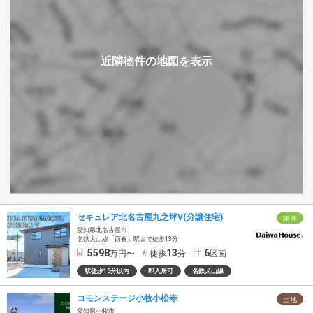
セキュレア北名古屋九之坪V(分譲住宅)
建 売
愛知県北名古屋市
名鉄犬山線「西春」駅まで徒歩13分
5598
13
6
万円〜
徒歩
分
区画
駅徒歩15分以内
即入居可
名鉄犬山線
コモンステージ小牧小松寺
土 地
愛知県小牧市