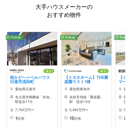
大手ハウスメーカーの
おすすめ物件
Pick up
Pick up
Pick 
建 売
建 売
街かどヘーベルハウス
【トヨタホーム】THE聚
【ミ
日進市浅田町
楽園ラスト1棟
マー
愛知県日進市
愛知県東海市
愛
名古屋市鶴舞線「赤池」
名鉄常滑線「聚楽園」
愛
駅徒歩17分
駅 徒歩13分
徒
7,700万円〜
5,490万円〜
5
1
15
2
区画
区画