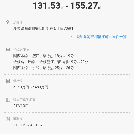
131.53
155.27
-
㎡
㎡
所在地
愛知県海部郡蟹江町学戸１丁目73番1
愛知県海部郡蟹江町の物件一覧
沿線名/駅名
関西本線 「蟹江」駅 徒歩18分～19分
近鉄名古屋線 「近鉄蟹江」駅 徒歩19分～20分
関西本線 「永和」駅 徒歩25分～26分
価格帯
5980万円～6480万円
販売戸数/総戸数
2戸/13戸
間取り
3ＬＤＫ～3ＬＤＫ