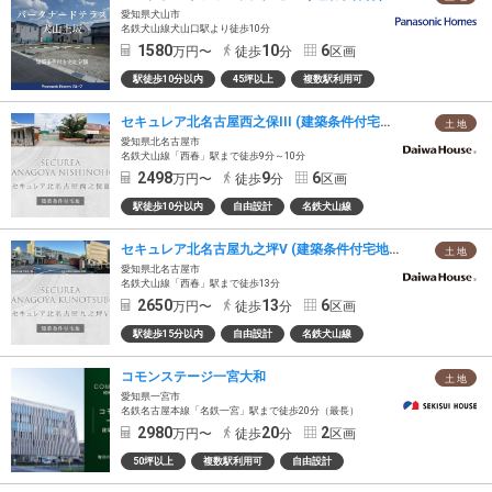
愛知県犬山市
名鉄犬山線犬山口駅より徒歩10分
1580
10
6
万円〜
徒歩
分
区画
駅徒歩10分以内
45坪以上
複数駅利用可
セキュレア北名古屋西之保III (建築条件付宅地分譲)
土 地
愛知県北名古屋市
名鉄犬山線「西春」駅まで徒歩9分～10分
2498
9
6
万円〜
徒歩
分
区画
駅徒歩10分以内
自由設計
名鉄犬山線
セキュレア北名古屋九之坪V (建築条件付宅地分譲)
土 地
愛知県北名古屋市
名鉄犬山線「西春」駅まで徒歩13分
2650
13
6
万円〜
徒歩
分
区画
駅徒歩15分以内
自由設計
名鉄犬山線
コモンステージ一宮大和
土 地
愛知県一宮市
名鉄名古屋本線「名鉄一宮」駅まで徒歩20分（最長）
2980
20
2
万円〜
徒歩
分
区画
50坪以上
複数駅利用可
自由設計