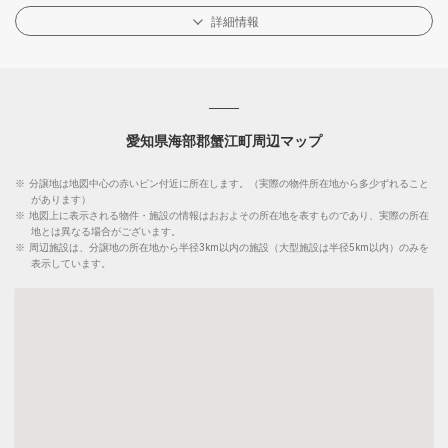
詳細情報
愛知県海部郡蟹江町周辺マップ
※
分譲地は地図中心の赤いピン付近に所在します。（実際の物件所在地から多少ずれること
があります）
※
地図上に表示される物件・施設の情報はおおよその所在地を表すものであり、実際の所在
地とは異なる場合がございます。
※
周辺施設は、分譲地の所在地から半径3km以内の施設（大型施設は半径5km以内）のみを
表示しています。