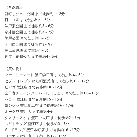
【自然環境】
新町ちびっこ公園 まで徒歩約1～2分
日吉公園 まで徒歩約4～6分
学戸東公園 まで徒歩約5～6分
今才勝公園 まで徒歩約5～7分
学戸公園 まで徒歩約5～7分
今川西公園 まで徒歩約8～9分
源氏泉緑地 まで車約4～5分
佐屋川創郷公園 まで車約4～5分
【買い物】
ファミリーマート 蟹江学戸店 まで徒歩約4～5分
セブン-イレブン 蟹江町源氏店 まで徒歩約10～12分
ピアゴ 蟹江店 まで徒歩約10～12分
全日食チェーン スーパーしばしょう まで徒歩約11～13分
バロー 蟹江店 まで徒歩約15～16分
ヨシヅヤ 蟹江食品舘 まで徒歩約16～17分
オークワ 蟹江店 まで車約4分
クスリのアオキ 蟹江中央店 まで徒歩約2～3分
スギドラッグ 蟹江店 まで徒歩約3～5分
V・ドラッグ 蟹江本町店 まで徒歩約16～17分
コーナン 蟹江店 まで徒歩約17～18分