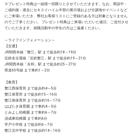
※プレゼント特典は一組様一回限りとさせていただきます。なお、商談中・
ご成約後・過去にセキスイハイム中部の展示場および分譲地やイベントなど
にご来場いただき、弊社お客様リストにご登録のある方は対象となりません
のでご了承ください。 プレゼント特典はご来場いただいた後日、ご送付させ
ていただきます。就職活動中の学生の方はご遠慮ください。
～ライフインフォメーション～
【交通】
JR関西本線「蟹江」駅 まで徒歩約18～19分
近鉄名古屋線「近鉄蟹江」駅 まで徒歩約19～21分
JR関西本線「永和」駅 まで徒歩約25～27分
県道65号線 まで車約1～2分
【教育】
蟹江西保育所 まで徒歩約4～5分
蟹江保育所 まで徒歩約15～16分
蟹江南保育所 まで徒歩約16～17分
はばたき保育園 まで車約4～5分
とみよし幼稚園 まで車約6～7分
須成東幼稚園 まで車約6分
学戸小学校 まで徒歩約6～7分
蟹江北中学校 まで徒歩約14～16分