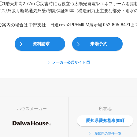
◯1階天井高2.72m ◯災害時にも役立つ太陽光発電やエネファームを搭
イス/外張り断熱通気外壁/初期保証30年（構造耐力上主要な部分・雨水
内の場合は 中部支社 日進xevoΣPREMIUM展示場 052-805-847
資料請求
来場予約
メーカー公式サイト
ハウスメーカー
所在地
愛知県愛知郡東郷町
愛知県の物件一覧