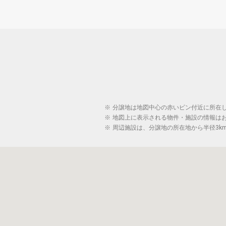
※
分譲地は地図中心の赤いピン付近に所在
※
地図上に表示される物件・施設の情報は
※
周辺施設は、分譲地の所在地から半径3k