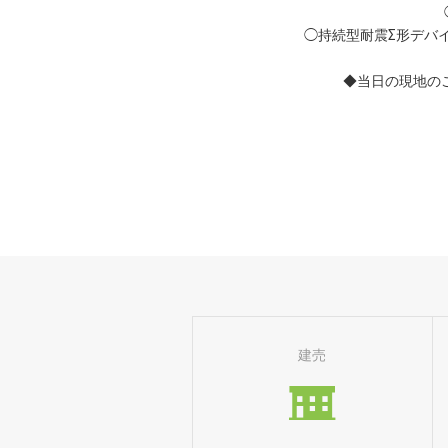
◯持続型耐震Σ形デバ
◆当日の現地のご案
建売