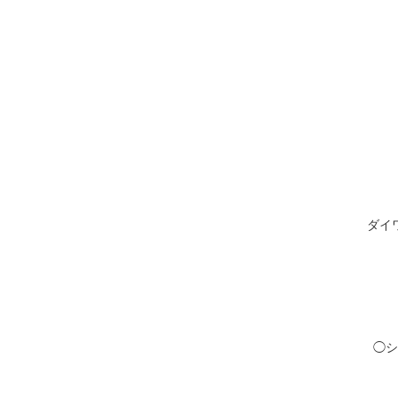
ダイ
◯シ