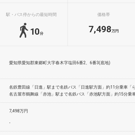
駅・バス停からの最短時間
価格帯
7,498
10
万円
分
愛知県愛知郡東郷町大字春木字塩田6番2、6番3(底地)
名鉄豊田線「日進」駅まで名鉄バス「日進駅方面」約11分乗車「
名古屋市鶴舞線「赤池」駅まで名鉄バス「赤池駅方面」約15分乗車
7,498万円
-