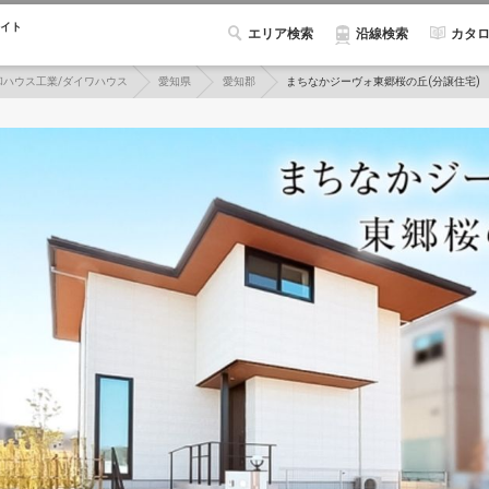
イト
エリア検索
カタ
沿線検索
和ハウス工業/ダイワハウス
愛知県
愛知郡
まちなかジーヴォ東郷桜の丘(分譲住宅)