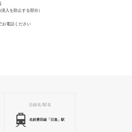
載
の浸入を防止する部分）
1までお電話ください
沿線名/駅名
名鉄豊田線「日進」駅