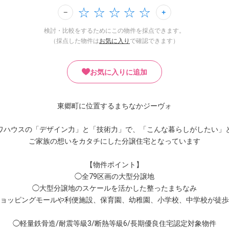
検討・比較をするためにこの物件を採点できます。
（採点した物件は
お気に入り
で確認できます）
お気に入りに追加
東郷町に位置するまちなかジーヴォ
ワハウスの「デザイン力」と「技術力」で、「こんな暮らしがしたい」
ご家族の想いをカタチにした分譲住宅となっています
【物件ポイント】
◯全79区画の大型分譲地
◯大型分譲地のスケールを活かした整ったまちなみ
ョッピングモールや利便施設、保育園、幼稚園、小学校、中学校が徒歩
◯軽量鉄骨造/耐震等級3/断熱等級6/長期優良住宅認定対象物件