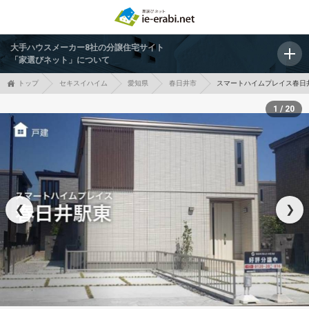
大手ハウスメーカー8社の分譲住宅サイト
「家選びネット」について
トップ
セキスイハイム
愛知県
春日井市
スマートハイムプレイス春日
1 / 20
❮
❯