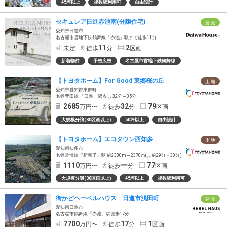
45坪以上
複数駅利用可
自由設計
セキュレア日進赤池南(分譲住宅)
建 売
愛知県日進市
名古屋市営地下鉄鶴舞線「赤池」駅まで徒歩11分
11
2
未定
徒歩
分
区画
新着物件
予告広告
名古屋市営地下鉄鶴舞線
【トヨタホーム】For Good 東郷桜の丘
土 地
愛知県愛知郡東郷町
名鉄豊田線 「日進」駅 徒歩32分～35分
2685
32
79
万円〜
徒歩
分
区画
大規模分譲(30区画以上)
50坪以上
自由設計
【トヨタホーム】エコタウン西知多
土 地
愛知県知多市
名鉄常滑線『新舞子』駅 約2300m～2370ｍ(歩約29分～30分)
1110
ー
77
万円〜
徒歩
分
区画
大規模分譲(30区画以上)
45坪以上
複数駅利用可
街かどヘーベルハウス 日進市浅田町
建 売
愛知県日進市
名古屋市鶴舞線「赤池」駅徒歩17分
7700
17
1
万円〜
徒歩
分
区画