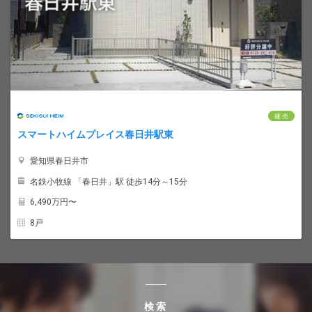
建 売
スマートハイムプレイス春日井駅東
愛知県春日井市
名鉄小牧線 「春日井」駅 徒歩14分～15分
6,490
万円〜
8戸
検索