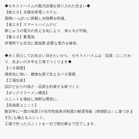
◆セキスイハイムの魅力設備を採り入れた住まい◆
【創エネ】太陽光発電システム
屋根いっぱいに搭載し光熱費を削減。
【省エネ】スマートハイムナビ
家じゅうの電力の見える化により、省エネが可能。
【蓄エネ】蓄電池
停電時でも生活に最低限 必要な電力を確保。
◆永く安心してお住まい頂きたいから、セキスイハイムは「品質」にこだわ
り、住まいの大半を工場でつくります◆
【ベタ基礎】
液状化に強い、建物を面で支えるベタ基礎。
【工場生産】
設計どおりの強さ・品質を約束する家づくり。
【ボックスラーメン構造】
ユニットを連結し強靭な構造に。
【高強度ユニット】
数百年に一度の地震 (※住宅性能表示制度の耐震等級（倒壊防止）に基づきま
す)にも備えるユニット。
工場で作ったユニットを一日で雨仕舞まで完了します。