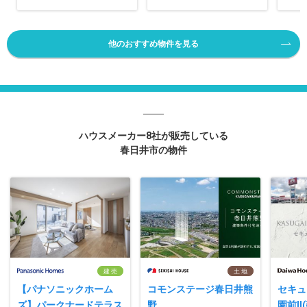
他のおすすめ物件を見る
ハウスメーカー8社が販売している
春日井市の物件
建 売
土 地
【パナソニックホーム
コモンステージ春日井熊
セキュ
ズ】パークナードテラス
野
園前I