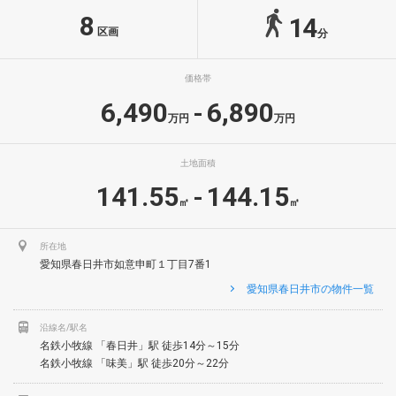
8
14
区画
分
価格帯
6,490
6,890
-
万円
万円
土地面積
141.55
144.15
-
㎡
㎡
所在地
愛知県春日井市如意申町１丁目7番1
愛知県春日井市の物件一覧
沿線名/駅名
名鉄小牧線 「春日井」駅 徒歩14分～15分
名鉄小牧線 「味美」駅 徒歩20分～22分