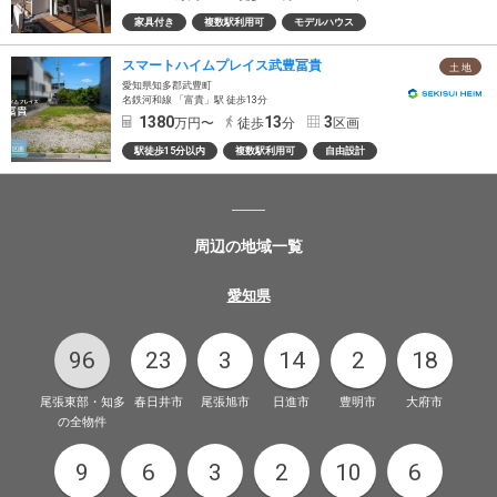
家具付き
複数駅利用可
モデルハウス
スマートハイムプレイス武豊冨貴
土 地
愛知県知多郡武豊町
名鉄河和線 「富貴」駅 徒歩13分
1380
13
3
万円〜
徒歩
分
区画
駅徒歩15分以内
複数駅利用可
自由設計
周辺の地域一覧
愛知県
96
23
3
14
2
18
尾張東部・知多
春日井市
尾張旭市
日進市
豊明市
大府市
の全物件
9
6
3
2
10
6