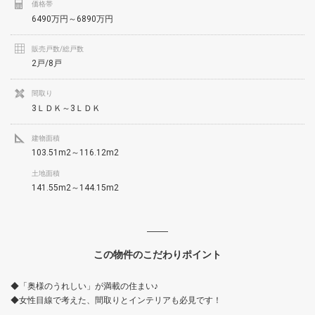
価格帯
6490万円～6890万円
販売戸数/総戸数
2戸/8戸
間取り
3ＬＤＫ～3ＬＤＫ
建物面積
103.51m2～116.12m2
土地面積
141.55m2～144.15m2
この物件のこだわりポイント
◆「奥様のうれしい」が満載の住まい♪
◆女性目線で考えた、間取りとインテリアも必見です！