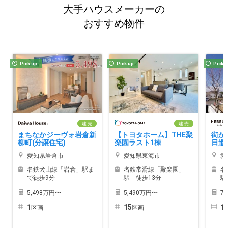
大手ハウスメーカーの
おすすめ物件
Pick up
Pick up
Pick 
建 売
建 売
まちなかジーヴォ岩倉新
【トヨタホーム】THE聚
街か
柳町(分譲住宅)
楽園ラスト1棟
日進
愛知県岩倉市
愛知県東海市
愛
名鉄犬山線「岩倉」駅ま
名鉄常滑線「聚楽園」
名
で徒歩9分
駅 徒歩13分
駅
5,498万円〜
5,490万円〜
7
1
15
1
区画
区画