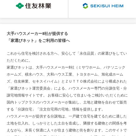
大手ハウスメーカー8社が提供する
「家選びネット」をご利用の皆様へ
これから住宅を検討される方へ、安心して「永住品質」の家選びをしてい
ただくために。
家選びネットは、大手ハウスメーカー8社（ミサワホーム、パナソニック
ホームズ、積水ハウス、大和ハウス工業、トヨタホーム、旭化成ホーム
ズ、住友林業、セキスイハイム）とＺＵＴＴＯ株式会社により構成された
「家選びネット運営委員会」による、ハウスメーカー専門の分譲住宅・分
譲宅地情報サイトです。 お客様に安心して住まいをご検討いただくために
国内トップクラスのハウスメーカーが集結し、土地と建物を合わせて販売
する「分譲住宅」「注文住宅用の宅地」情報を提供します。
ハウスメーカーが提供する分譲地は、一戸建て住宅を建てるために適した
土地を仕入れ、しっかりとした土台を造成し、隣接する建物との関係を考
えながら、末長く快適に人々が住まう建物と街を創ります。このサイトで