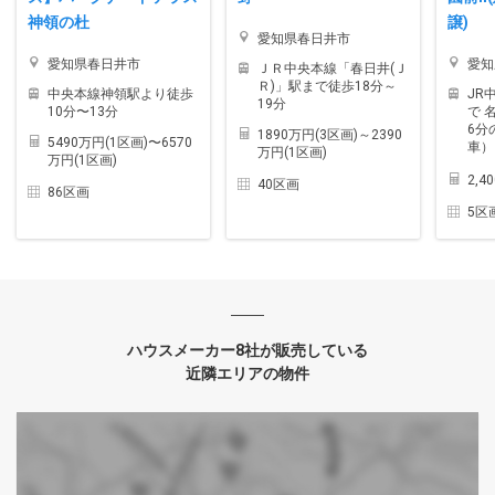
神領の杜
譲)
愛知県春日井市
愛知県春日井市
愛知
ＪＲ中央本線「春日井(Ｊ
Ｒ)」駅まで徒歩18分～
中央本線神領駅より徒歩
JR
19分
10分〜13分
で 
6分
1890万円(3区画)～2390
5490万円(1区画)〜6570
車）
万円(1区画)
万円(1区画)
2,4
40区画
86区画
5区
ハウスメーカー8社が販売している
近隣エリアの物件