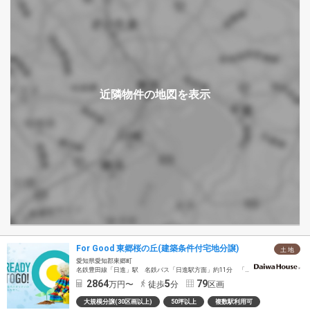
For Good 東郷桜の丘(建築条件付宅地分譲)
土 地
愛知県愛知郡東郷町
名鉄豊田線「日進」駅 名鉄バス「日進駅方面」約11分 「ららぽーと愛知東郷」バス停徒歩5分～8分
2864
5
79
万円〜
徒歩
分
区画
大規模分譲(30区画以上)
50坪以上
複数駅利用可