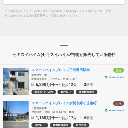
※
定休日などにより、お問い合わせのお返事にお時間をいただく場合がございます。
※
お急ぎの方は上記の電話番号より直接ご連絡ください。
セキスイハイム(セキスイハイム中部)が販売している物件
スマートハイムプレイス三河豊田駅南
建 売
愛知県豊田市
愛知環状鉄道 「三河豊田」駅 徒歩12分
6,890
万円〜
12
3
徒歩
分
区画
駅徒歩15分以内
45坪以上
複数駅利用可
スマートハイムプレイス伊賀市緑ヶ丘南町
土 地
三重県伊賀市
伊賀鉄道 「茅町」駅 徒歩17分～18分
1,160
万円〜
17
6
徒歩
分
区画
50坪以上
複数駅利用可
自由設計