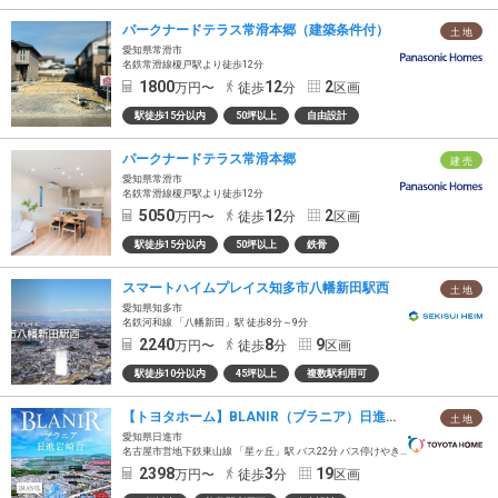
パークナードテラス常滑本郷（建築条件付）
土 地
愛知県常滑市
名鉄常滑線榎戸駅より徒歩12分
1800
12
2
万円〜
徒歩
分
区画
駅徒歩15分以内
50坪以上
自由設計
パークナードテラス常滑本郷
建 売
愛知県常滑市
名鉄常滑線榎戸駅より徒歩12分
5050
12
2
万円〜
徒歩
分
区画
駅徒歩15分以内
50坪以上
鉄骨
スマートハイムプレイス知多市八幡新田駅西
土 地
愛知県知多市
名鉄河和線 「八幡新田」駅 徒歩8分～9分
2240
8
9
万円〜
徒歩
分
区画
駅徒歩10分以内
45坪以上
複数駅利用可
【トヨタホーム】BLANIR（ブラニア）日進岩崎台
土 地
愛知県日進市
名古屋市営地下鉄東山線 「星ヶ丘」駅 バス22分 バス停けやき公園停 徒歩3分～4分
2398
3
19
万円〜
徒歩
分
区画