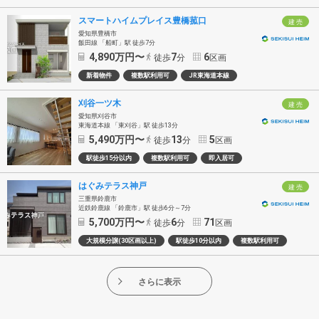
スマートハイムプレイス豊橋菰口
建 売
愛知県豊橋市
飯田線 「船町」駅 徒歩7分
4,890
万円〜
7
6
徒歩
分
区画
新着物件
複数駅利用可
JR東海道本線
刈谷一ツ木
建 売
愛知県刈谷市
東海道本線 「東刈谷」駅 徒歩13分
5,490
万円〜
13
5
徒歩
分
区画
駅徒歩15分以内
複数駅利用可
即入居可
はぐみテラス神戸
建 売
三重県鈴鹿市
近鉄鈴鹿線 「鈴鹿市」駅 徒歩6分～7分
5,700
万円〜
6
71
徒歩
分
区画
大規模分譲(30区画以上)
駅徒歩10分以内
複数駅利用可
さらに表示