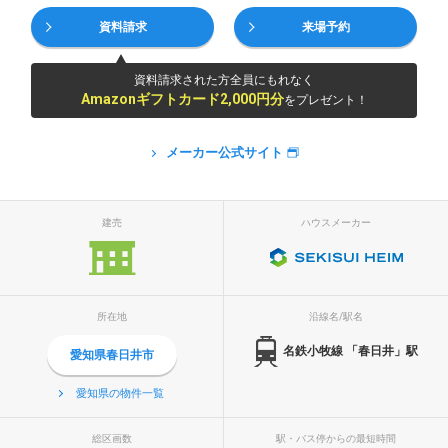
資料請求
来場予約
資料請求された方全員にもれなく
Amazonギフトカード2,000円分
をプレゼント！
メーカー公式サイト
建売
ハウスメーカー
所在地
沿線名/駅名
名鉄小牧線 「春日井」駅
愛知県春日井市
愛知県の物件一覧
総区画数
駅・バス停からの最短時間