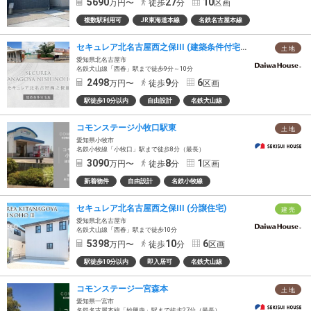
5690
27
10
万円〜
徒歩
分
区画
複数駅利用可
JR東海道本線
名鉄名古屋本線
セキュレア北名古屋西之保III (建築条件付宅地分譲)
土 地
愛知県北名古屋市
名鉄犬山線「西春」駅まで徒歩9分～10分
2498
9
6
万円〜
徒歩
分
区画
駅徒歩10分以内
自由設計
名鉄犬山線
コモンステージ小牧口駅東
土 地
愛知県小牧市
名鉄小牧線「小牧口」駅まで徒歩8分（最長）
3090
8
1
万円〜
徒歩
分
区画
新着物件
自由設計
名鉄小牧線
セキュレア北名古屋西之保III (分譲住宅)
建 売
愛知県北名古屋市
名鉄犬山線「西春」駅まで徒歩10分
5398
10
6
万円〜
徒歩
分
区画
駅徒歩10分以内
即入居可
名鉄犬山線
コモンステージ一宮森本
土 地
愛知県一宮市
名鉄名古屋本線「妙興寺」駅まで徒歩27分（最長）