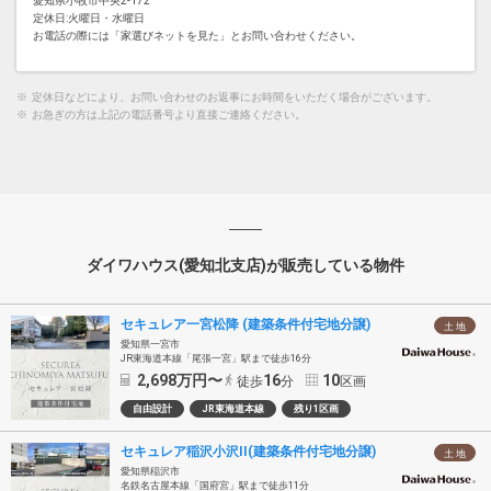
愛知県小牧市中央2-172
定休日:火曜日・水曜日
お電話の際には「家選びネットを見た」とお問い合わせください。
※
定休日などにより、お問い合わせのお返事にお時間をいただく場合がございます。
※
お急ぎの方は上記の電話番号より直接ご連絡ください。
ダイワハウス(愛知北支店)が販売している物件
セキュレア一宮松降 (建築条件付宅地分譲)
土 地
愛知県一宮市
JR東海道本線「尾張一宮」駅まで徒歩16分
2,698
万円〜
16
10
徒歩
分
区画
自由設計
JR東海道本線
残り1区画
セキュレア稲沢小沢II(建築条件付宅地分譲)
土 地
愛知県稲沢市
名鉄名古屋本線「国府宮」駅まで徒歩11分