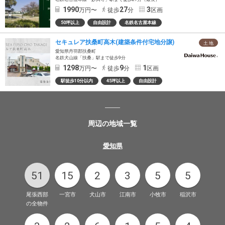
1990
27
3
万円〜
徒歩
分
区画
50坪以上
自由設計
名鉄名古屋本線
セキュレア扶桑町高木(建築条件付宅地分譲)
土 地
愛知県丹羽郡扶桑町
名鉄犬山線「扶桑」駅まで徒歩9分
1298
9
1
万円〜
徒歩
分
区画
駅徒歩10分以内
45坪以上
自由設計
周辺の地域一覧
愛知県
51
15
2
3
5
5
尾張西部
一宮市
犬山市
江南市
小牧市
稲沢市
の全物件