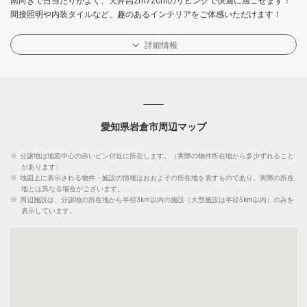
南向きで日当たりがよく、天井高2m72cmのリビングで快適に過ごせます！
間接照明や内装タイルなど、趣のあるインテリアをご体感いただけます！
詳細情報
愛知県岩倉市周辺マップ
※
分譲地は地図中心の赤いピン付近に所在します。（実際の物件所在地から多少ずれること
があります）
※
地図上に表示される物件・施設の情報はおおよその所在地を表すものであり、実際の所在
地とは異なる場合がございます。
※
周辺施設は、分譲地の所在地から半径3km以内の施設（大型施設は半径5km以内）のみを
表示しています。