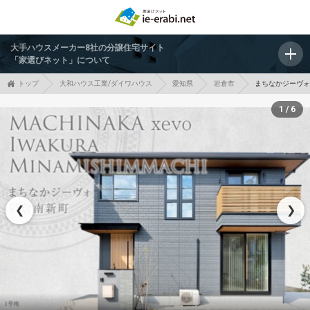
大手ハウスメーカー8社の分譲住宅サイト
「家選びネット」について
トップ
大和ハウス工業/ダイワハウス
愛知県
岩倉市
まちなかジーヴォ
1 / 6
❮
❯