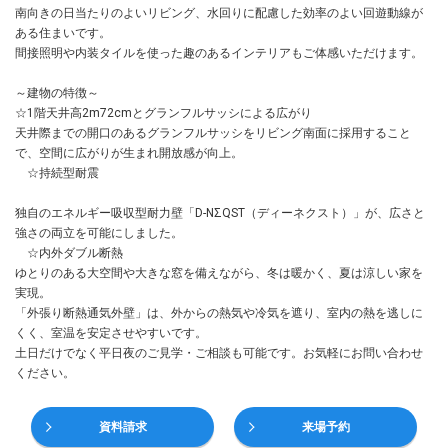
南向きの日当たりのよいリビング、水回りに配慮した効率のよい回遊動線が
ある住まいです。
間接照明や内装タイルを使った趣のあるインテリアもご体感いただけます。
～建物の特徴～
☆1階天井高2m72cmとグランフルサッシによる広がり
天井際までの開口のあるグランフルサッシをリビング南面に採用すること
で、空間に広がりが生まれ開放感が向上。
☆持続型耐震
独自のエネルギー吸収型耐力壁「D-NΣQST（ディーネクスト）」が、広さと
強さの両立を可能にしました。
☆内外ダブル断熱
ゆとりのある大空間や大きな窓を備えながら、冬は暖かく、夏は涼しい家を
実現。
「外張り断熱通気外壁」は、外からの熱気や冷気を遮り、室内の熱を逃しに
くく、室温を安定させやすいです。
土日だけでなく平日夜のご見学・ご相談も可能です。お気軽にお問い合わせ
ください。
資料請求
来場予約