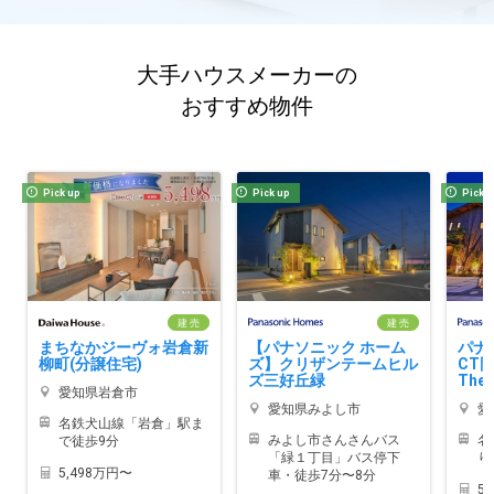
大手ハウスメーカーの
おすすめ物件
Pick up
Pick up
Pick 
建 売
建 売
まちなかジーヴォ岩倉新
【パナソニック ホーム
パナ
柳町(分譲住宅)
ズ】クリザンテームヒル
CT
ズ三好丘緑
TheG
愛知県岩倉市
愛知県みよし市
愛
名鉄犬山線「岩倉」駅ま
みよし市さんさんバス
名
で徒歩9分
「緑１丁目」バス停下
り
5,498万円〜
車・徒歩7分〜8分
5