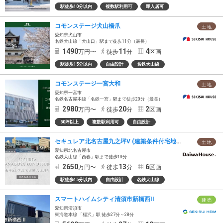
駅徒歩10分以内
複数駅利用可
即入居可
コモンステージ犬山橋爪
土 地
愛知県犬山市
名鉄犬山線「犬山口」駅まで徒歩11分（最長）
1490
11
4
万円〜
徒歩
分
区画
駅徒歩15分以内
自由設計
名鉄犬山線
コモンステージ一宮大和
土 地
愛知県一宮市
名鉄名古屋本線「名鉄一宮」駅まで徒歩20分（最長）
2980
20
2
万円〜
徒歩
分
区画
50坪以上
複数駅利用可
自由設計
セキュレア北名古屋九之坪V (建築条件付宅地分譲)
土 地
愛知県北名古屋市
名鉄犬山線「西春」駅まで徒歩13分
2650
13
6
万円〜
徒歩
分
区画
駅徒歩15分以内
自由設計
名鉄犬山線
スマートハイムシティ清須市新橋西II
建 売
愛知県清須市
東海道本線 「稲沢」駅 徒歩27分～28分