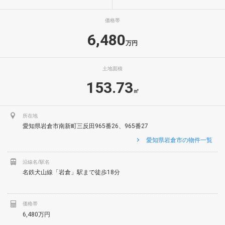
価格帯
6,480
万円
土地面積
153.73
㎡
所在地
愛知県岩倉市南新町三反田965番26、965番27
愛知県岩倉市の物件一覧
沿線名/駅名
名鉄犬山線「岩倉」駅まで徒歩18分
価格帯
6,480万円