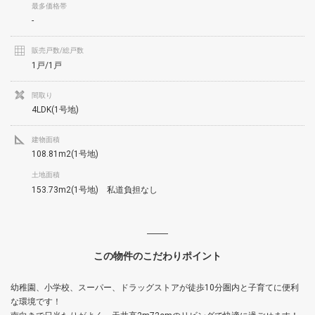
最多価格帯
-
販売戸数/総戸数
1戸/1戸
間取り
4LDK(1号地)
建物面積
108.81m2(1号地)
土地面積
153.73m2(1号地) 私道負担なし
この物件のこだわりポイント
幼稚園、小学校、スーパー、ドラッグストアが徒歩10分圏内と子育てに便利
な環境です！