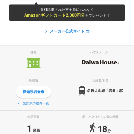
資料請求された方全員にもれなく
Amazonギフトカード2,000円分
をプレゼント！
メーカー公式サイト
建売
ハウスメーカー
所在地
沿線名/駅名
名鉄犬山線「岩倉」駅
愛知県岩倉市
愛知県の物件一覧
総区画数
駅・バス停からの最短時間
1
18
区画
分