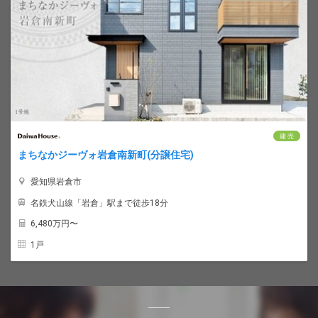
建 売
まちなかジーヴォ岩倉南新町(分譲住宅)
愛知県岩倉市
名鉄犬山線「岩倉」駅まで徒歩18分
6,480
万円〜
1戸