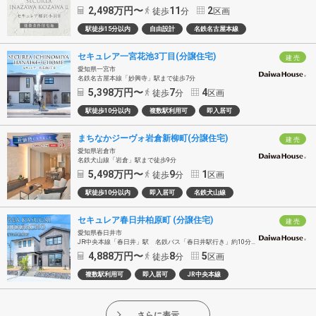
2,498
万円〜
11
2
徒歩
分
区画
駅徒歩15分以内
自由設計
名鉄名古屋本線
セキュレア一宮花池3丁目(分譲住宅)
建 売
愛知県一宮市
名鉄名古屋本線「妙興寺」駅まで徒歩7分
5,398
万円〜
7
4
徒歩
分
区画
駅徒歩10分以内
複数駅利用可
即入居可
まちなかジーヴォ岩倉新柳町(分譲住宅)
建 売
愛知県岩倉市
名鉄犬山線「岩倉」駅まで徒歩9分
5,498
万円〜
9
1
徒歩
分
区画
駅徒歩10分以内
即入居可
名鉄犬山線
セキュレア春日井柏原町 (分譲住宅)
建 売
愛知県春日井市
JR中央本線「春日井」駅 名鉄バス「春日井駅行き」約10分 「春日井農協前」バス停徒歩8分
4,888
万円〜
8
5
徒歩
分
区画
複数駅利用可
即入居可
JR中央本線
さらに表示