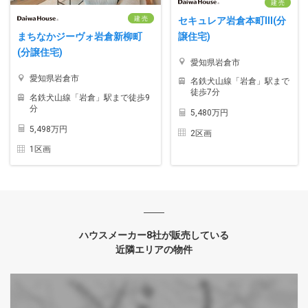
建 売
セキュレア岩倉本町III(分
建 売
譲住宅)
まちなかジーヴォ岩倉新柳町
(分譲住宅)
愛知県岩倉市
愛知県岩倉市
名鉄犬山線「岩倉」駅まで
徒歩7分
名鉄犬山線「岩倉」駅まで徒歩9
分
5,480万円
5,498万円
2区画
1区画
ハウスメーカー8社が販売している
近隣エリアの物件