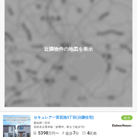
セキュレア一宮花池3丁目(分譲住宅)
建 売
愛知県一宮市
名鉄名古屋本線「妙興寺」駅まで徒歩7分
5398
7
4
万円〜
徒歩
分
区画