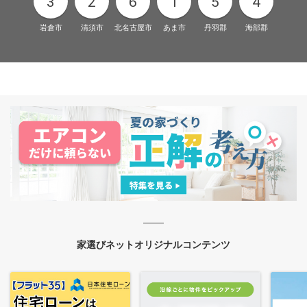
3
2
6
1
5
4
岩倉市
清須市
北名古屋市
あま市
丹羽郡
海部郡
家選びネットオリジナルコンテンツ