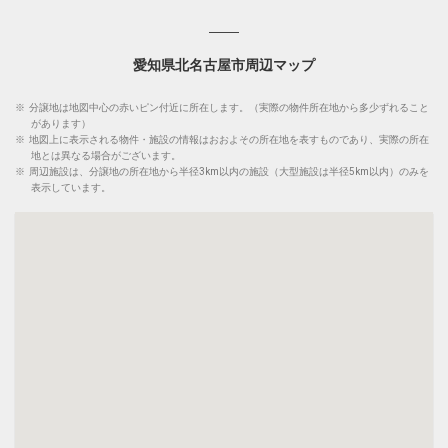
愛知県北名古屋市周辺マップ
※
分譲地は地図中心の赤いピン付近に所在します。（実際の物件所在地から多少ずれること
があります）
※
地図上に表示される物件・施設の情報はおおよその所在地を表すものであり、実際の所在
地とは異なる場合がございます。
※
周辺施設は、分譲地の所在地から半径3km以内の施設（大型施設は半径5km以内）のみを
表示しています。