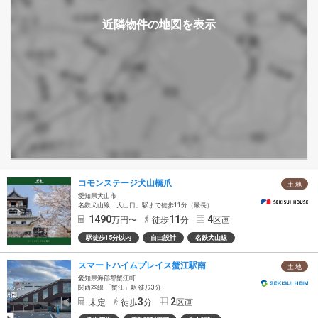
コモンステージ犬山橋爪
土 地
愛知県犬山市
名鉄犬山線「犬山口」駅まで徒歩11分（最長）
1490
11
4
万円〜
徒歩
分
区画
駅徒歩15分以内
自由設計
名鉄犬山線
スマートハイムプレイス蟹江駅南
土 地
愛知県海部郡蟹江町
関西本線 「蟹江」駅 徒歩3分
3
2
未定
徒歩
分
区画