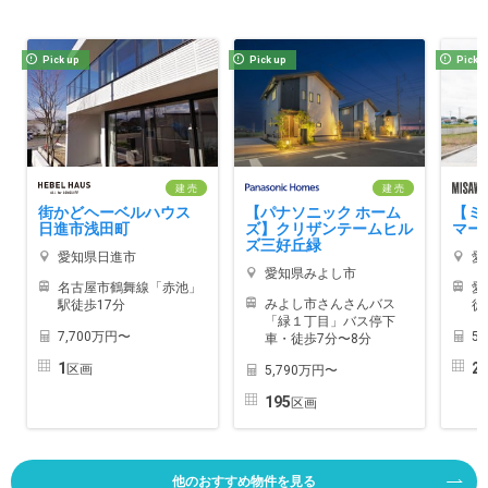
Pick up
Pick up
Pick 
建 売
建 売
街かどヘーベルハウス
【パナソニック ホーム
【ミ
日進市浅田町
ズ】クリザンテームヒル
マー
ズ三好丘緑
愛知県日進市
愛
愛知県みよし市
名古屋市鶴舞線「赤池」
愛
みよし市さんさんバス
駅徒歩17分
徒
「緑１丁目」バス停下
7,700万円〜
5
車・徒歩7分〜8分
1
2
区画
5,790万円〜
195
区画
他のおすすめ物件を見る