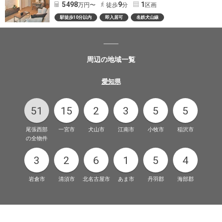
5498
9
1
万円〜
徒歩
分
区画
駅徒歩10分以内
即入居可
名鉄犬山線
周辺の地域一覧
愛知県
51
15
2
3
5
5
尾張西部
一宮市
犬山市
江南市
小牧市
稲沢市
の全物件
3
2
6
1
5
4
岩倉市
清須市
北名古屋市
あま市
丹羽郡
海部郡