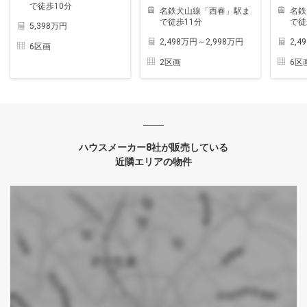
で徒歩10分
名鉄犬山線「西春」駅ま
名鉄
で徒歩11分
で徒
5,398万円
2,498万円～2,998万円
2,4
6区画
2区画
6区
ハウスメーカー8社が販売している
近隣エリアの物件