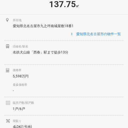
137.75
㎡
所在地
愛知県北名古屋市九之坪南城屋敷18番1
愛知県北名古屋市の物件一覧
沿線名/駅名
名鉄犬山線「西春」駅まで徒歩13分
価格帯
5,598万円
最多価格帯
-
販売戸数/総戸数
1戸/6戸
間取り
4LDK(1号地)