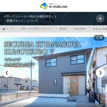
大手ハウスメーカー8社の分譲住宅サイト
「家選びネット」について
トップ
大和ハウス工業/ダイワハウス
愛知県
北名古屋市
セキュレア北
1 / 6
❮
❯