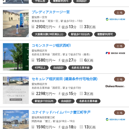
予告広告
複数駅利用可
自由設計
プレディアステージ一宮
土 地
愛知県一宮市
東海道本線 「尾張一宮」駅 徒歩13分～15分
2930
13
33
万円〜
徒歩
分
区画
大規模分譲(30区画以上)
駅徒歩15分以内
複数駅利用可
コモンステージ稲沢西町Ⅰ
土 地
愛知県稲沢市
名鉄名古屋本線「国府宮」駅まで徒歩27分（最長）
1580
27
6
万円〜
徒歩
分
区画
45坪以上
自由設計
名鉄名古屋本線
セキュレア稲沢前田 (建築条件付宅地分譲)
土 地
愛知県稲沢市
名鉄名古屋本線「国府宮」駅まで徒歩15分
2298
15
3
万円〜
徒歩
分
区画
駅徒歩15分以内
自由設計
名鉄名古屋本線
ユナイテッドハイムパーク蟹江町学戸
土 地
愛知県海部郡蟹江町
関西本線 「蟹江」駅 徒歩18分～19分
1590
18
13
万円〜
徒歩
分
区画