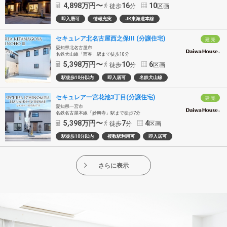
4,898
万円〜
16
10
徒歩
分
区画
即入居可
情報充実
JR東海道本線
セキュレア北名古屋西之保III (分譲住宅)
建 売
愛知県北名古屋市
名鉄犬山線「西春」駅まで徒歩10分
5,398
万円〜
10
6
徒歩
分
区画
駅徒歩10分以内
即入居可
名鉄犬山線
セキュレア一宮花池3丁目(分譲住宅)
建 売
愛知県一宮市
名鉄名古屋本線「妙興寺」駅まで徒歩7分
5,398
万円〜
7
4
徒歩
分
区画
駅徒歩10分以内
複数駅利用可
即入居可
さらに表示