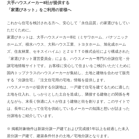
大手ハウスメーカー8社が提供する
「家選びネット」をご利用の皆様へ
これから住宅を検討される方へ、安心して「永住品質」の家選びをしてい
ただくために。
家選びネットは、大手ハウスメーカー8社（ミサワホーム、パナソニック
ホームズ、積水ハウス、大和ハウス工業、トヨタホーム、旭化成ホーム
ズ、住友林業、セキスイハイム）とＺＵＴＴＯ株式会社により構成された
「家選びネット運営委員会」による、ハウスメーカー専門の分譲住宅・分
譲宅地情報サイトです。 お客様に安心して住まいをご検討いただくために
国内トップクラスのハウスメーカーが集結し、土地と建物を合わせて販売
する「分譲住宅」「注文住宅用の宅地」情報を提供します。
ハウスメーカーが提供する分譲地は、一戸建て住宅を建てるために適した
土地を仕入れ、しっかりとした土台を造成し、隣接する建物との関係を考
えながら、末長く快適に人々が住まう建物と街を創ります。このサイトで
は、長年にわたって住宅を供給しているメーカーの知識と想いが詰まった
分譲地をご紹介しています。
※ 掲載対象物件は新築分譲一戸建ておよび完成後1年以上を経過した未入
居分譲一戸建て、建築条件付きの土地／宅地分譲となります。