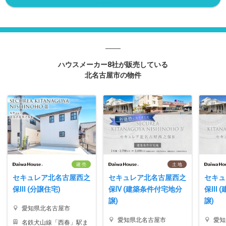
ハウスメーカー8社が販売している
北名古屋市の物件
建 売
土 地
セキュレア北名古屋西之
セキュレア北名古屋西之
セキュ
保III (分譲住宅)
保Ⅳ (建築条件付宅地分
保III
譲)
譲)
愛知県北名古屋市
愛知県北名古屋市
愛知
名鉄犬山線「西春」駅ま