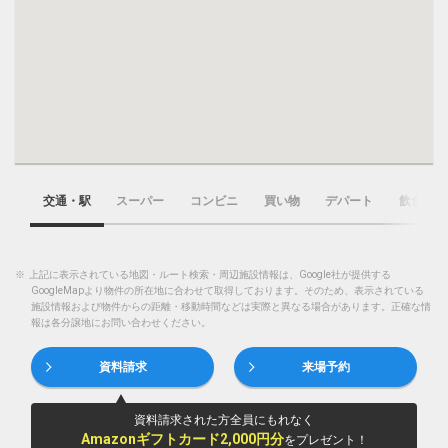
交通・駅
スーパー
コンビニ
買い物
デパート
飲食店
※
上記に表示されている地図・ルート検索・周辺施設情報は、Google社が提供する
GoogleMapより物件の所在地に合わせて取得しております。そのため、表示されている
施設情報および物件からの距離・移動時間などは実際と異なる場合があります。正確な情
報は各分譲地にお問い合わせください。
資料請求
来場予約
資料請求された方全員にもれなく
Amazonギフトカード2,000円分
をプレゼント！