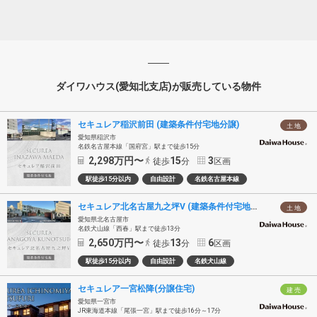
ダイワハウス(愛知北支店)が販売している物件
セキュレア稲沢前田 (建築条件付宅地分譲)
土 地
愛知県稲沢市
名鉄名古屋本線「国府宮」駅まで徒歩15分
2,298
万円〜
15
3
徒歩
分
区画
駅徒歩15分以内
自由設計
名鉄名古屋本線
セキュレア北名古屋九之坪V (建築条件付宅地分譲)
土 地
愛知県北名古屋市
名鉄犬山線「西春」駅まで徒歩13分
2,650
万円〜
13
6
徒歩
分
区画
駅徒歩15分以内
自由設計
名鉄犬山線
セキュレア一宮松降(分譲住宅)
建 売
愛知県一宮市
JR東海道本線「尾張一宮」駅まで徒歩16分～17分