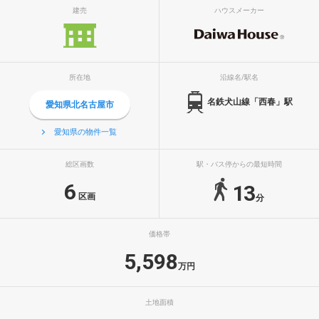
建売
ハウスメーカー
所在地
沿線名/駅名
名鉄犬山線「西春」駅
愛知県北名古屋市
愛知県の物件一覧
総区画数
駅・バス停からの最短時間
6
13
区画
分
価格帯
5,598
万円
土地面積