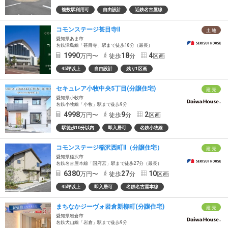
複数駅利用可
自由設計
近鉄名古屋線
コモンステージ甚目寺Ⅱ
土 地
愛知県あま市
名鉄津島線「甚目寺」駅まで徒歩18分（最長）
1990
18
4
万円〜
徒歩
分
区画
45坪以上
自由設計
残り1区画
セキュレア小牧中央5丁目(分譲住宅)
建 売
愛知県小牧市
名鉄小牧線「小牧」駅まで徒歩9分
4998
9
2
万円〜
徒歩
分
区画
駅徒歩10分以内
即入居可
名鉄小牧線
コモンステージ稲沢西町Ⅱ（分譲住宅）
建 売
愛知県稲沢市
名鉄名古屋本線「国府宮」駅まで徒歩27分（最長）
6380
27
10
万円〜
徒歩
分
区画
45坪以上
即入居可
名鉄名古屋本線
まちなかジーヴォ岩倉新柳町(分譲住宅)
建 売
愛知県岩倉市
名鉄犬山線「岩倉」駅まで徒歩9分