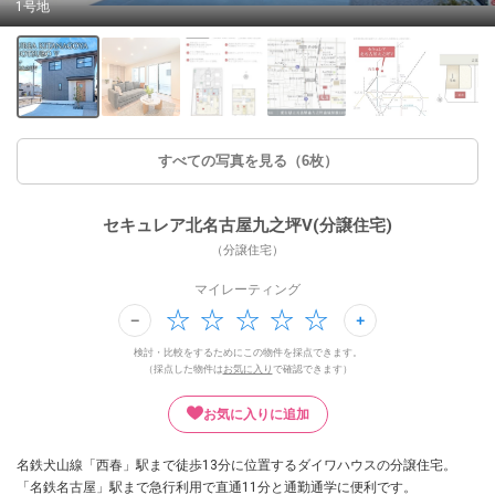
1号地
すべての写真を見る（6枚）
セキュレア北名古屋九之坪V(分譲住宅)
（分譲住宅）
マイレーティング
検討・比較をするためにこの物件を採点できます。
（採点した物件は
お気に入り
で確認できます）
お気に入りに追加
名鉄犬山線「西春」駅まで徒歩13分に位置するダイワハウスの分譲住宅。
「名鉄名古屋」駅まで急行利用で直通11分と通勤通学に便利です。