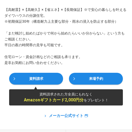
【高耐震】×【高耐久】×【省エネ】×【長期保証】※で安心の暮らしを叶える
ダイワハウスの分譲住宅。
※初期保証30年（構造耐力上主要な部分・雨水の浸入を防止する部分）
「まだ検討し始めたばかりで何から始めたらいいか分からない」という方も
ご相談ください。
平日の夜の時間帯の見学も可能です。
住宅ローン・資金計画などのご相談も承ります。
是非お気軽にお問い合わせください。
資料請求
来場予約
資料請求された方全員にもれなく
Amazonギフトカード2,000円分
をプレゼント！
メーカー公式サイト