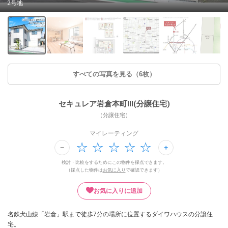
2号地
すべての写真を見る（6枚）
セキュレア岩倉本町III(分譲住宅)
（分譲住宅）
マイレーティング
検討・比較をするためにこの物件を採点できます。
（採点した物件は
お気に入り
で確認できます）
お気に入りに追加
名鉄犬山線「岩倉」駅まで徒歩7分の場所に位置するダイワハウスの分譲住
宅。