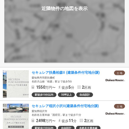
セキュレア扶桑柏森II (建築条件付宅地分譲)
土 地
愛知県丹羽郡扶桑町
名鉄犬山線「柏森」駅まで徒歩5分
1550
5
2
万円〜
徒歩
分
区画
駅徒歩10分以内
50坪以上
自由設計
セキュレア稲沢小沢II(建築条件付宅地分譲)
土 地
愛知県稲沢市
名鉄名古屋本線「国府宮」駅まで徒歩11分
2498
11
2
万円〜
徒歩
分
区画
駅徒歩15分以内
自由設計
名鉄名古屋本線