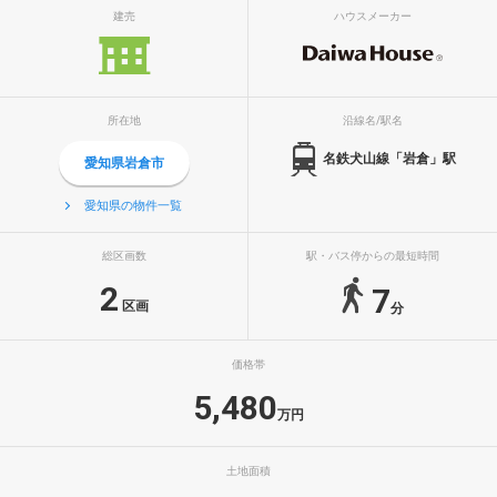
建売
ハウスメーカー
所在地
沿線名/駅名
名鉄犬山線「岩倉」駅
愛知県岩倉市
愛知県の物件一覧
総区画数
駅・バス停からの最短時間
2
7
区画
分
価格帯
5,480
万円
土地面積