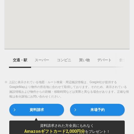
交通・駅
スーパー
コンビニ
買い物
デパート
飲食店
※
上記に表示されている地図・ルート検索・周辺施設情報は、Google社が提供する
GoogleMapより物件の所在地に合わせて取得しております。そのため、表示されている
施設情報および物件からの距離・移動時間などは実際と異なる場合があります。正確な情
報は各分譲地にお問い合わせください。
資料請求
来場予約
資料請求された方全員にもれなく
Amazonギフトカード2,000円分
をプレゼント！