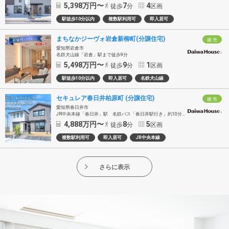
5,398
万円〜
7
4
徒歩
分
区画
駅徒歩10分以内
複数駅利用可
即入居可
まちなかジーヴォ岩倉新柳町(分譲住宅)
建 売
愛知県岩倉市
名鉄犬山線「岩倉」駅まで徒歩9分
5,498
万円〜
9
1
徒歩
分
区画
駅徒歩10分以内
即入居可
名鉄犬山線
セキュレア春日井柏原町 (分譲住宅)
建 売
愛知県春日井市
JR中央本線「春日井」駅 名鉄バス「春日井駅行き」約10分 「春日井農協前」バス停徒歩8分
4,888
万円〜
8
5
徒歩
分
区画
複数駅利用可
即入居可
JR中央本線
さらに表示