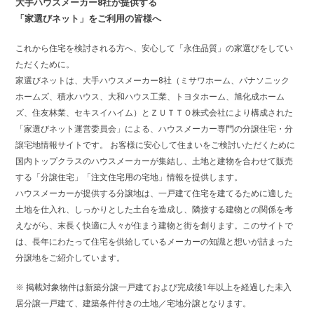
大手ハウスメーカー8社が提供する
「家選びネット」をご利用の皆様へ
これから住宅を検討される方へ、安心して「永住品質」の家選びをしてい
ただくために。
家選びネットは、大手ハウスメーカー8社（ミサワホーム、パナソニック
ホームズ、積水ハウス、大和ハウス工業、トヨタホーム、旭化成ホーム
ズ、住友林業、セキスイハイム）とＺＵＴＴＯ株式会社により構成された
「家選びネット運営委員会」による、ハウスメーカー専門の分譲住宅・分
譲宅地情報サイトです。 お客様に安心して住まいをご検討いただくために
国内トップクラスのハウスメーカーが集結し、土地と建物を合わせて販売
する「分譲住宅」「注文住宅用の宅地」情報を提供します。
ハウスメーカーが提供する分譲地は、一戸建て住宅を建てるために適した
土地を仕入れ、しっかりとした土台を造成し、隣接する建物との関係を考
えながら、末長く快適に人々が住まう建物と街を創ります。このサイトで
は、長年にわたって住宅を供給しているメーカーの知識と想いが詰まった
分譲地をご紹介しています。
※ 掲載対象物件は新築分譲一戸建ておよび完成後1年以上を経過した未入
居分譲一戸建て、建築条件付きの土地／宅地分譲となります。