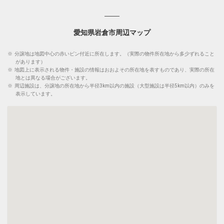
愛知県岩倉市周辺マップ
※
分譲地は地図中心の赤いピン付近に所在します。（実際の物件所在地から多少ずれること
があります）
※
地図上に表示される物件・施設の情報はおおよその所在地を表すものであり、実際の所在
地とは異なる場合がございます。
※
周辺施設は、分譲地の所在地から半径3km以内の施設（大型施設は半径5km以内）のみを
表示しています。