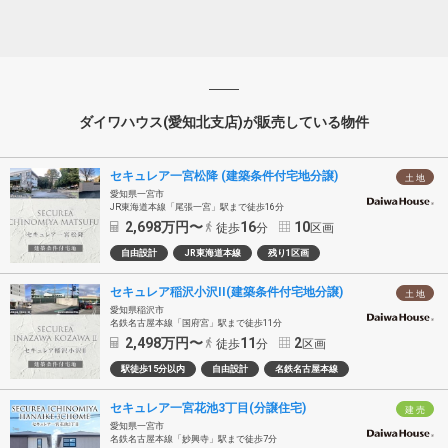
ダイワハウス(愛知北支店)が販売している物件
セキュレア一宮松降 (建築条件付宅地分譲)
土 地
愛知県一宮市
JR東海道本線「尾張一宮」駅まで徒歩16分
2,698
万円〜
16
10
徒歩
分
区画
自由設計
JR東海道本線
残り1区画
セキュレア稲沢小沢II(建築条件付宅地分譲)
土 地
愛知県稲沢市
名鉄名古屋本線「国府宮」駅まで徒歩11分
2,498
万円〜
11
2
徒歩
分
区画
駅徒歩15分以内
自由設計
名鉄名古屋本線
セキュレア一宮花池3丁目(分譲住宅)
建 売
愛知県一宮市
名鉄名古屋本線「妙興寺」駅まで徒歩7分