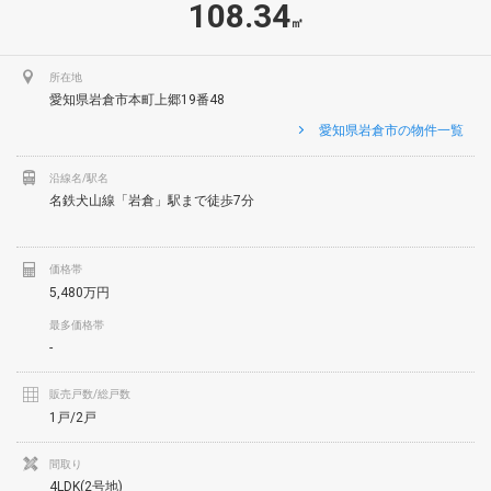
108.34
㎡
所在地
愛知県岩倉市本町上郷19番48
愛知県岩倉市の物件一覧
沿線名/駅名
名鉄犬山線「岩倉」駅まで徒歩7分
価格帯
5,480万円
最多価格帯
-
販売戸数/総戸数
1戸/2戸
間取り
4LDK(2号地)