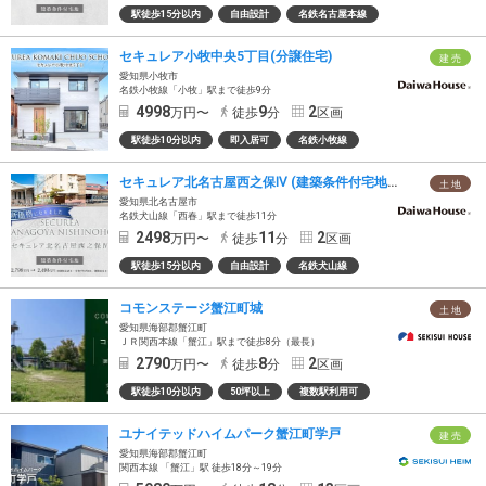
駅徒歩15分以内
自由設計
名鉄名古屋本線
セキュレア小牧中央5丁目(分譲住宅)
建 売
愛知県小牧市
名鉄小牧線「小牧」駅まで徒歩9分
4998
9
2
万円〜
徒歩
分
区画
駅徒歩10分以内
即入居可
名鉄小牧線
セキュレア北名古屋西之保Ⅳ (建築条件付宅地分譲)
土 地
愛知県北名古屋市
名鉄犬山線「西春」駅まで徒歩11分
2498
11
2
万円〜
徒歩
分
区画
駅徒歩15分以内
自由設計
名鉄犬山線
コモンステージ蟹江町城
土 地
愛知県海部郡蟹江町
ＪＲ関西本線「蟹江」駅まで徒歩8分（最長）
2790
8
2
万円〜
徒歩
分
区画
駅徒歩10分以内
50坪以上
複数駅利用可
ユナイテッドハイムパーク蟹江町学戸
建 売
愛知県海部郡蟹江町
関西本線 「蟹江」駅 徒歩18分～19分