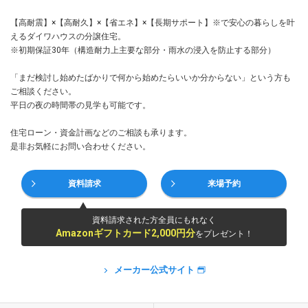
【高耐震】×【高耐久】×【省エネ】×【長期サポート】※で安心の暮らしを叶
えるダイワハウスの分譲住宅。
※初期保証30年（構造耐力上主要な部分・雨水の浸入を防止する部分）
「まだ検討し始めたばかりで何から始めたらいいか分からない」という方も
ご相談ください。
平日の夜の時間帯の見学も可能です。
住宅ローン・資金計画などのご相談も承ります。
是非お気軽にお問い合わせください。
資料請求
来場予約
資料請求された方全員にもれなく
Amazonギフトカード2,000円分
をプレゼント！
メーカー公式サイト