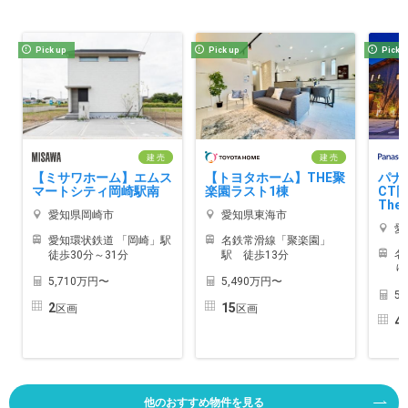
Pick up
Pick up
Pick 
建 売
建 売
【ミサワホーム】エムス
【トヨタホーム】THE聚
パナ
マートシティ岡崎駅南
楽園ラスト1棟
CT
TheG
愛知県岡崎市
愛知県東海市
愛
愛知環状鉄道 「岡崎」駅
名鉄常滑線「聚楽園」
名
徒歩30分～31分
駅 徒歩13分
り
5,710万円〜
5,490万円〜
5
2
15
区画
区画
4
他のおすすめ物件を見る