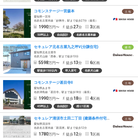
コモンステージ一宮森本
土 地
愛知県一宮市
名鉄名古屋本線「妙興寺」駅まで徒歩27分（最長）
1990
27
3
万円〜
徒歩
分
区画
50坪以上
自由設計
名鉄名古屋本線
セキュレア北名古屋九之坪V(分譲住宅)
建 売
愛知県北名古屋市
名鉄犬山線「西春」駅まで徒歩13分
5598
13
6
万円〜
徒歩
分
区画
駅徒歩15分以内
即入居可
名鉄犬山線
コモンステージ甚目寺Ⅱ
土 地
愛知県あま市
名鉄津島線「甚目寺」駅まで徒歩18分（最長）
1990
18
4
万円〜
徒歩
分
区画
45坪以上
自由設計
残り1区画
セキュレア清須市土田二丁目 (建築条件付宅地分譲)
土 地
愛知県清須市
名鉄名古屋本線「新清洲」駅まで徒歩12分
1780
12
1
万円〜
徒歩
分
区画