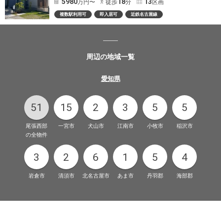
5980
18
13
万円〜
徒歩
分
区画
複数駅利用可
即入居可
近鉄名古屋線
周辺の地域一覧
愛知県
51
15
2
3
5
5
尾張西部
一宮市
犬山市
江南市
小牧市
稲沢市
の全物件
3
2
6
1
5
4
岩倉市
清須市
北名古屋市
あま市
丹羽郡
海部郡