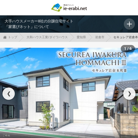
大手ハウスメーカー8社の分譲住宅サイト
「家選びネット」について
トップ
大和ハウス工業/ダイワハウス
愛知県
岩倉市
セキュレア岩倉本町
1 / 6
❮
❯