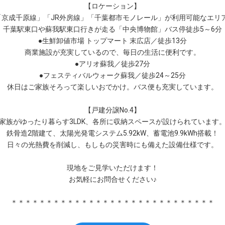
【ロケーション】
「京成千原線」「JR外房線」「千葉都市モノレール」が利用可能なエリ
千葉駅東口や蘇我駅東口行きが走る「中央博物館」バス停徒歩5～6分
●生鮮卸値市場 トップマート 末広店／徒歩13分
商業施設が充実しているので、毎日の生活に便利です。
●アリオ蘇我／徒歩27分
●フェスティバルウォーク蘇我／徒歩24～25分
休日はご家族そろって楽しいおでかけ。バス便も充実しています。
【戸建分譲No.4】
家族がゆったり暮らす3LDK、各所に収納スペースが設けられています
鉄骨造2階建て、太陽光発電システム5.92kW、蓄電池9.9kWh搭載！
日々の光熱費を削減し、もしもの災害時にも備えた設備仕様です。
現地をご見学いただけます！
お気軽にお問合せください♪
＊＊＊＊＊＊＊＊＊＊＊＊＊＊＊＊＊＊＊＊＊＊＊＊＊＊＊＊＊