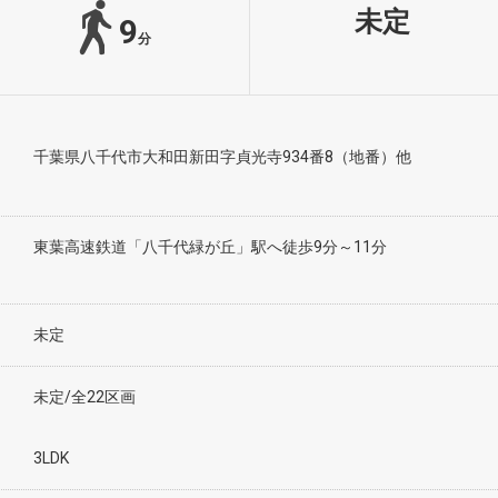
未定
9
分
千葉県八千代市大和田新田字貞光寺934番8（地番）他
東葉高速鉄道「八千代緑が丘」駅へ徒歩9分～11分
未定
未定/全22区画
3LDK