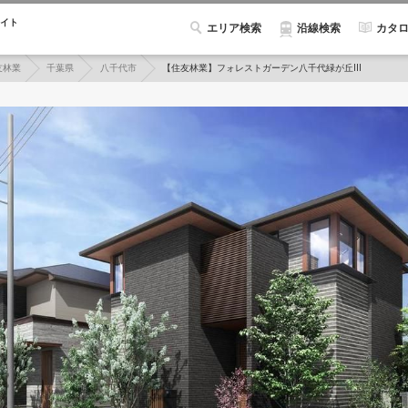
イト
エリア検索
カタ
沿線検索
友林業
千葉県
八千代市
【住友林業】フォレストガーデン八千代緑が丘III