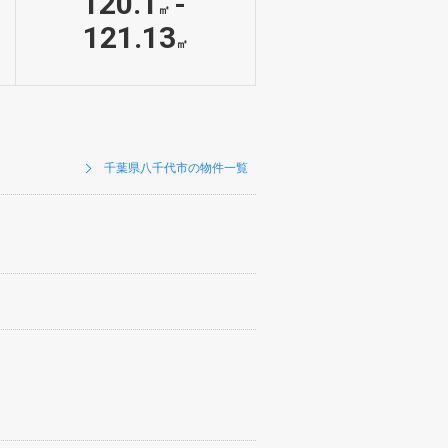
120.1
-
㎡
121.13
㎡
千葉県八千代市の物件一覧