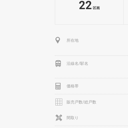
22
区画
所在地
沿線名/駅名
価格帯
販売戸数/総戸数
間取り