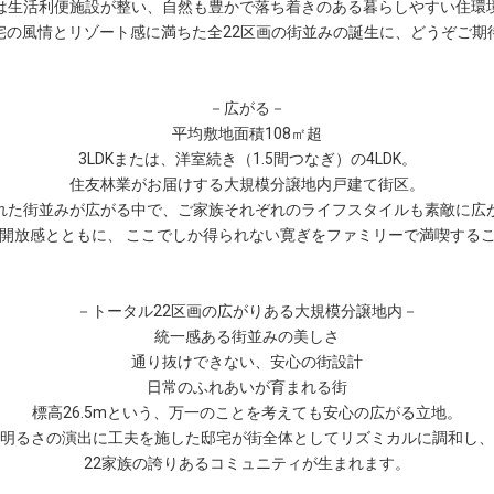
は生活利便施設が整い、自然も豊かで落ち着きのある暮らしやすい住環
宅の風情とリゾート感に満ちた全22区画の街並みの誕生に、どうぞご期
－広がる－
平均敷地面積108㎡超
3LDKまたは、洋室続き（1.5間つなぎ）の4LDK。
住友林業がお届けする大規模分譲地内戸建て街区。
れた街並みが広がる中で、ご家族それぞれのライフスタイルも素敵に広
開放感とともに、 ここでしか得られない寛ぎをファミリーで満喫する
－トータル22区画の広がりある大規模分譲地内－
統一感ある街並みの美しさ
通り抜けできない、安心の街設計
日常のふれあいが育まれる街
標高26.5mという、万一のことを考えても安心の広がる立地。
明るさの演出に工夫を施した邸宅が街全体としてリズミカルに調和し、
22家族の誇りあるコミュニティが生まれます。