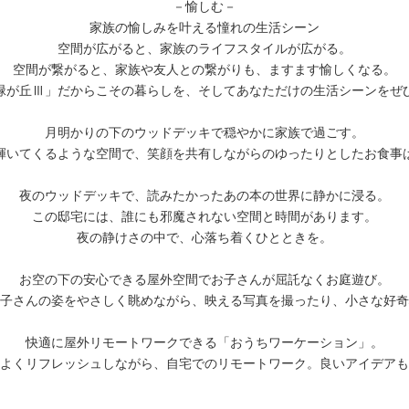
－愉しむ－
家族の愉しみを叶える憧れの生活シーン
空間が広がると、家族のライフスタイルが広がる。
空間が繋がると、家族や友人との繋がりも、ますます愉しくなる。
緑が丘Ⅲ」だからこその暮らしを、そしてあなただけの生活シーンをぜ
月明かりの下のウッドデッキで穏やかに家族で過ごす。
輝いてくるような空間で、笑顔を共有しながらのゆったりとしたお食事
夜のウッドデッキで、読みたかったあの本の世界に静かに浸る。
この邸宅には、誰にも邪魔されない空間と時間があります。
夜の静けさの中で、心落ち着くひとときを。
お空の下の安心できる屋外空間でお子さんが屈託なくお庭遊び。
子さんの姿をやさしく眺めながら、映える写真を撮ったり、小さな好奇
快適に屋外リモートワークできる「おうちワーケーション」。
よくリフレッシュしながら、自宅でのリモートワーク。良いアイデアも