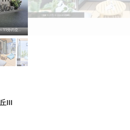
【街並み完成予想CG/左から2号棟・1号棟】 東葉高速鉄道「八千代緑が丘」駅まで徒歩9分～11分の立地。都心までのアクセスもスムーズで、毎日の通勤・通学や休日のお出掛けにも便利です。
II