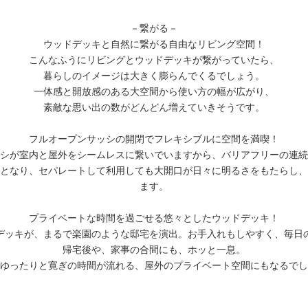
－繋がる－
ウッドデッキと自然に繋がる自由なリビング空間！
こんなふうにリビングとウッドデッキが繋がっていたら、
暮らしのイメージは大きく膨らんでくるでしょう。
一体感と開放感のある大空間から使い方の幅が広がり、
素敵な思い出の数がどんどん増えていきそうです。
フルオープンサッシの開閉でフレキシブルに空間を満喫！
シが室内と屋外をシームレスに繋いでいますから、バリアフリーの連続
となり、セパレートして利用しても大開口が日々に明るさをもたらし、
ます。
プライベートな時間を過ごせる悠々としたウッドデッキ！
デッキが、まるで楽園のような邸宅を演出。お手入れもしやすく、毎日
帰宅後や、家事の合間にも、ホッと一息。
ゆったりと寛ぎの時間が流れる、屋外のプライベート空間にもなるでし