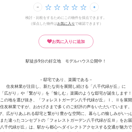
検討・比較をするためにこの物件を採点できます。
（採点した物件は
お気に入り
で確認できます）
お気に入りに追加
駅徒歩9分の好立地 モデルハウス公開中！
－邸宅であり、楽園である－
住友林業が注目し、新たな街を展開し続ける「八千代緑が丘」に
「広がり」や「繋がり」を「愉しむ」楽園のような邸宅が誕生します！
この地を選び抜き、「フォレストガーデン八千代緑が丘」Ⅰ、Ⅱを展開
住友林業ですが、おかげさまで多くのご好評の声をいただいています。
び、広がりあふれる邸宅と繋がり豊かな空間に、暮らしの愉しみがいっ
また違ったコンセプトの「フォレストガーデン八千代緑が丘Ⅲ」をお届
八千代緑が丘」は、駅から都心へダイレクトアクセスする交通が魅力で