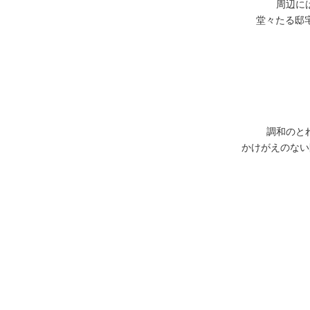
周辺に
堂々たる邸
調和のと
かけがえのない