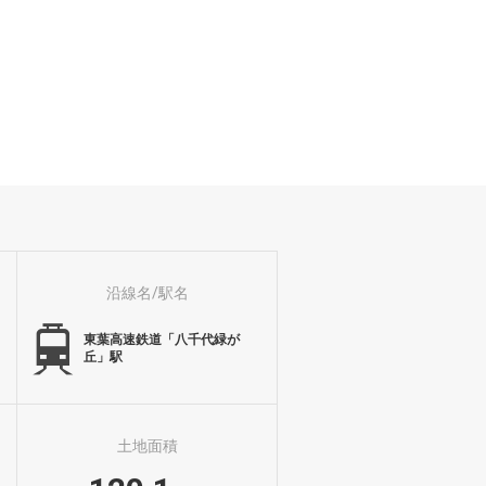
沿線名/駅名
東葉高速鉄道「八千代緑が
丘」駅
土地面積