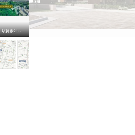
全区画土地面積35坪以上。統一された美しい街並み。通勤通学に便利なJR中央線「武蔵境」駅徒歩21～22分※掲載の空撮写真は2025年6月に撮影したものにCG処理を施したもので、実際とは異なる場合がございます。