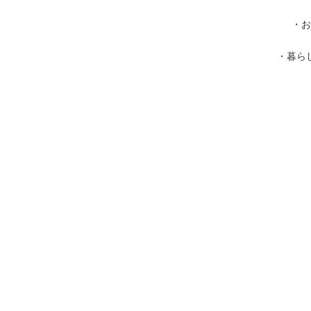
・お
・暮ら