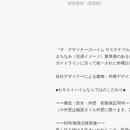
開発面積（総面積）
『ザ・デザイナーズハイム サステナブ
まちなみ（完成イメージ）重厚感のある
ガイドラインに沿って統一された外構計
自社デザイナーによる建物・外構デザイ
■セキスイハイムならではのこだわり■
ーー構造・防水・外壁 初期保証30年ー
（※外壁は磁器タイル外壁に限ります。
ーー60年無償点検実施ーー
長く住み続ける住まいだからこそ、販売