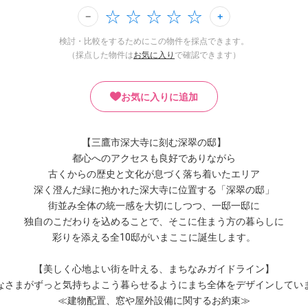
検討・比較をするためにこの物件を採点できます。
（採点した物件は
お気に入り
で確認できます）
お気に入りに追加
【三鷹市深大寺に刻む深翠の邸】
都心へのアクセスも良好でありながら
古くからの歴史と文化が息づく落ち着いたエリア
深く澄んだ緑に抱かれた深大寺に位置する「深翠の邸」
街並み全体の統一感を大切にしつつ、一邸一邸に
独自のこだわりを込めることで、そこに住まう方の暮らしに
彩りを添える全10邸がいまここに誕生します。
【美しく心地よい街を叶える、まちなみガイドライン】
なさまがずっと気持ちよこう暮らせるようにまち全体をデザインしてい
≪建物配置、窓や屋外設備に関するお約束≫