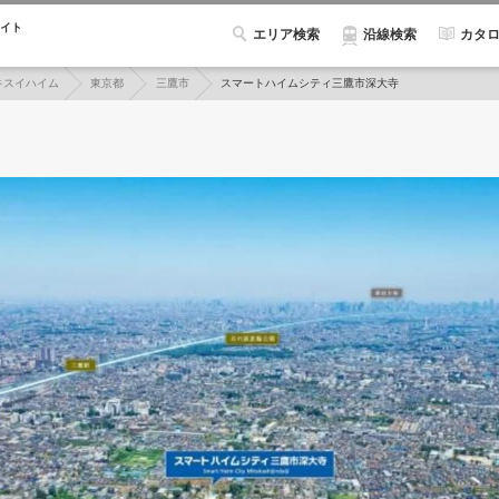
イト
エリア検索
カタ
沿線検索
キスイハイム
東京都
三鷹市
スマートハイムシティ三鷹市深大寺