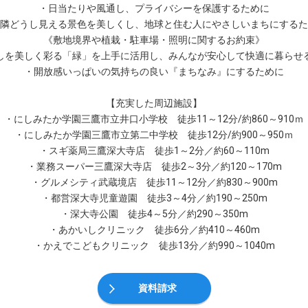
・日当たりや風通し、プライバシーを保護するために
隣どうし見える景色を美しくし、地球と住む人にやさしいまちにするた
《敷地境界や植栽・駐車場・照明に関するお約束》
しを美しく彩る「緑」を上手に活用し、みんなが安心して快適に暮らせ
・開放感いっぱいの気持ちの良い『まちなみ』にするために
【充実した周辺施設】
・にしみたか学園三鷹市立井口小学校 徒歩11～12分/約860～910ｍ
・にしみたか学園三鷹市立第二中学校 徒歩12分/約900～950ｍ
・スギ薬局三鷹深大寺店 徒歩1～2分／約60～110m
・業務スーパー三鷹深大寺店 徒歩2～3分／約120～170m
・グルメシティ武蔵境店 徒歩11～12分／約830～900m
・都営深大寺児童遊園 徒歩3～4分／約190～250m
・深大寺公園 徒歩4～5分／約290～350m
・あかいしクリニック 徒歩6分／約410～460m
・かえでこどもクリニック 徒歩13分／約990～1040m
資料請求