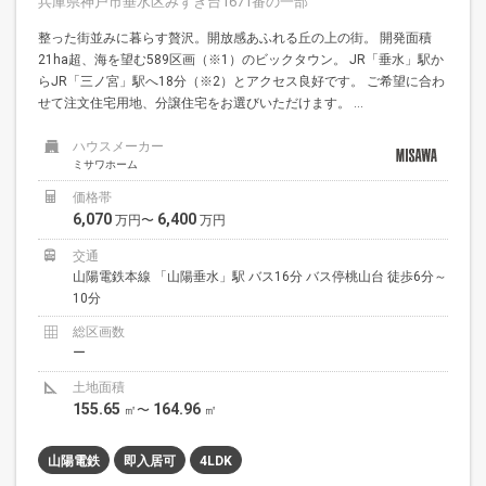
兵庫県神戸市垂水区みずき台1671番の一部
整った街並みに暮らす贅沢。開放感あふれる丘の上の街。 開発面積
21ha超、海を望む589区画（※1）のビックタウン。 JR「垂水」駅か
らJR「三ノ宮」駅へ18分（※2）とアクセス良好です。 ご希望に合わ
せて注文住宅用地、分譲住宅をお選びいただけます。 ...
ハウスメーカー
ミサワホーム
価格帯
6,070
6,400
万円〜
万円
交通
山陽電鉄本線 「山陽垂水」駅 バス16分 バス停桃山台 徒歩6分～
10分
総区画数
ー
土地面積
155.65
164.96
㎡〜
㎡
山陽電鉄
即入居可
4LDK