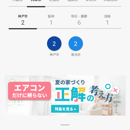
神戸市
阪神
明石・播磨
淡路
2
1
6
1
2
2
神戸市
垂水区