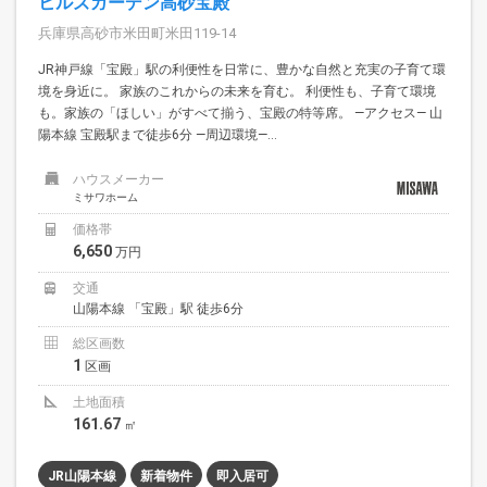
ヒルズガーデン高砂宝殿
兵庫県高砂市米田町米田119-14
JR神戸線「宝殿」駅の利便性を日常に、豊かな自然と充実の子育て環
境を身近に。 家族のこれからの未来を育む。 利便性も、子育て環境
も。家族の「ほしい」がすべて揃う、宝殿の特等席。 —アクセス— 山
陽本線 宝殿駅まで徒歩6分 —周辺環境—...
ハウスメーカー
ミサワホーム
価格帯
6,650
万円
交通
山陽本線 「宝殿」駅 徒歩6分
総区画数
1
区画
土地面積
161.67
㎡
JR山陽本線
新着物件
即入居可