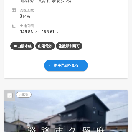
山陽本線 「英賀保」駅 徒歩12分
総区画数
3
区画
土地面積
148.86
158.61
㎡〜
㎡
JR山陽本線
山陽電鉄
複数駅利用可
物件詳細を見る
未閲覧