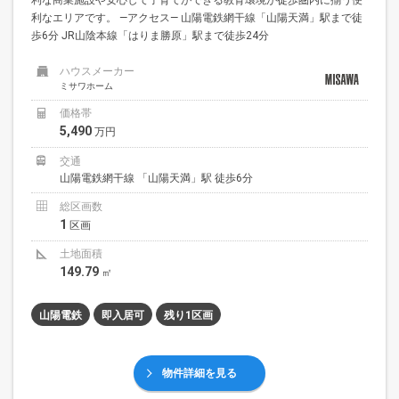
利なエリアです。 —アクセス— 山陽電鉄網干線「山陽天満」駅まで徒
歩6分 JR山陰本線「はりま勝原」駅まで徒歩24分
ハウスメーカー
ミサワホーム
価格帯
5,490
万円
交通
山陽電鉄網干線 「山陽天満」駅 徒歩6分
総区画数
1
区画
土地面積
149.79
㎡
山陽電鉄
即入居可
残り1区画
物件詳細を見る