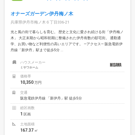
オナーズガーデン伊丹梅ノ木
兵庫県伊丹市梅ノ木６丁目336-21
光と風の街で暮らしを育む。 歴史と文化に愛され続ける街「伊丹梅ノ
木」 大正末期から昭和初期に整備された伊丹有数の邸宅街。 通勤通
学、お買い物など利便性の高いエリアです。 —アクセス— 阪急電鉄伊
丹線「新伊丹」駅まで徒歩5分 ...
ハウスメーカー
ミサワホーム
価格帯
10,350
万円
交通
阪急電鉄伊丹線 「新伊丹」駅 徒歩5分
総区画数
1
区画
土地面積
167.37
㎡