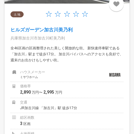
土 地
ヒルズガーデン加古川美乃利
兵庫県加古川市加古川町美乃利
全46区画の区画整理された美しく開放的な街。 新快速停車駅である
「加古川」駅まで徒歩17分。 加古川バイパスへのアクセスも良好で、
週末のお出かけもしやすい街。
ハウスメーカー
ミサワホーム
価格帯
2,890
2,995
万円〜
万円
交通
JR加古川線 「加古川」駅 徒歩17分
総区画数
3
区画
土地面積