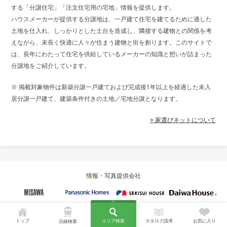
する「分譲住宅」「注文住宅用の宅地」情報を提供します。
ハウスメーカーが提供する分譲地は、一戸建て住宅を建てるために適した
土地を仕入れ、しっかりとした土台を造成し、隣接する建物との関係を考
えながら、末長く快適に人々が住まう建物と街を創ります。このサイトで
は、長年にわたって住宅を供給しているメーカーの知識と想いが詰まった
分譲地をご紹介しています。
※ 掲載対象物件は新築分譲一戸建ておよび完成後1年以上を経過した未入
居分譲一戸建て、建築条件付きの土地／宅地分譲となります。
> 家選びネットについて
情報・写真提供会社
トップ
エリア検索
カタログ請求
お気に入り
沿線検索