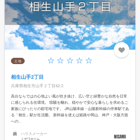
土 地
相生山手2丁目
兵庫県相生市山手２丁目62-2
高台ならではの心地よい風が吹き抜け、広い空と緑豊かな自然を日常
に感じられる住環境。 喧騒を離れ、穏やかで安心な暮らしを求めるご
家族にぴったりの邸宅地です。 JR山陽本線・山陽新幹線の停車駅であ
る「相生」駅が生活圏。 新幹線を使えば姫路や岡山、神戸・大阪方面
への...
ハウスメーカー
ミサワホーム