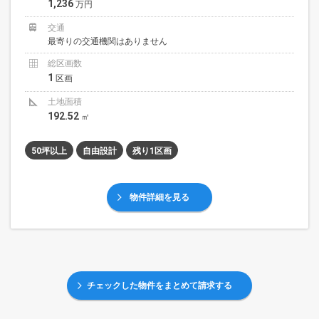
1,236
万円
交通
最寄りの交通機関はありません
総区画数
1
区画
土地面積
192.52
㎡
50坪以上
自由設計
残り1区画
物件詳細を見る
チェックした物件をまとめて請求する