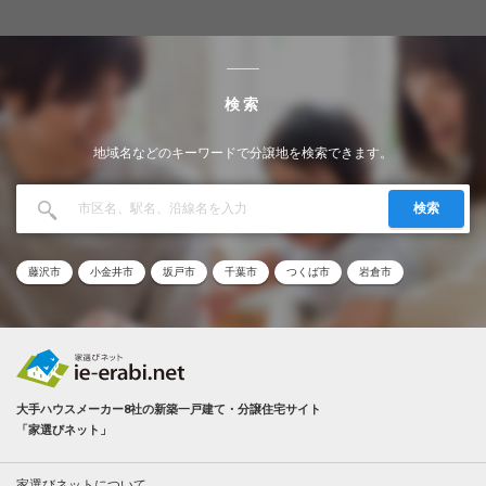
検索
地域名などのキーワードで分譲地を検索できます。
検索
藤沢市
小金井市
坂戸市
千葉市
つくば市
岩倉市
大手ハウスメーカー8社の新築一戸建て・分譲住宅サイト
「家選びネット」
家選びネットについて