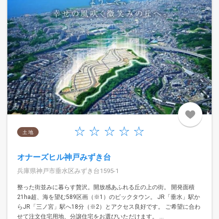
土 地
オナーズヒル神戸みずき台
兵庫県神戸市垂水区みずき台1595-1
整った街並みに暮らす贅沢。開放感あふれる丘の上の街。 開発面積
21ha超、海を望む589区画（※1）のビックタウン。 JR「垂水」駅か
らJR「三ノ宮」駅へ18分（※2）とアクセス良好です。 ご希望に合わ
せて注文住宅用地、分譲住宅をお選びいただけます。 ...