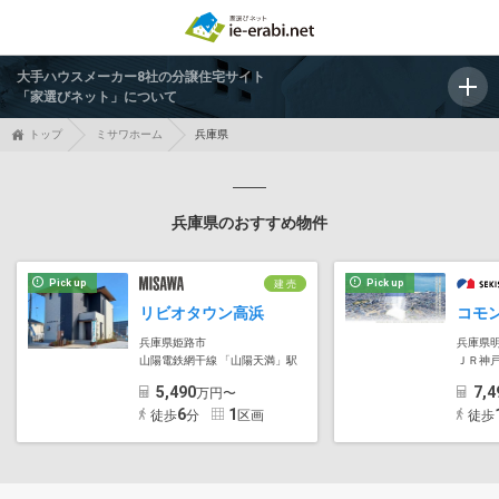
大手ハウスメーカー8社の分譲住宅サイト
「家選びネット」について
トップ
ミサワホーム
兵庫県
兵庫県のおすすめ物件
Pick up
Pick up
建 売
リビオタウン高浜
兵庫県姫路市
兵庫県
山陽電鉄網干線 「山陽天満」駅
ＪＲ神
5,490
7,4
万円〜
6
1
徒歩
分
区画
徒歩