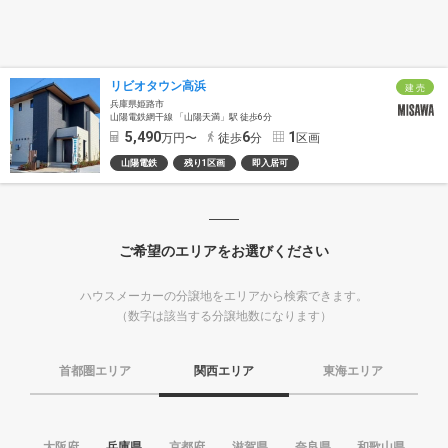
リビオタウン高浜
建 売
兵庫県姫路市
山陽電鉄網干線 「山陽天満」駅 徒歩6分
5,490
6
1
万円〜
徒歩
分
区画
山陽電鉄
残り1区画
即入居可
ご希望のエリアをお選びください
ハウスメーカーの分譲地をエリアから検索できます。
（数字は該当する分譲地数になります）
首都圏エリア
関西エリア
東海エリア
大阪府
兵庫県
京都府
滋賀県
奈良県
和歌山県