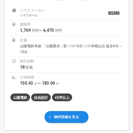
ハウスメーカー
ミサワホーム
価格帯
1,769
6,470
万円〜
万円
交通
山陽電鉄本線 「山陽垂水」駅 バス16分 バス停桃山台 徒歩6分～
10分
総区画数
18
区画
土地面積
150.43
183.06
㎡〜
㎡
山陽電鉄
自由設計
45坪以上
物件詳細を見る