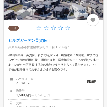
土 地
ヒルズガーデン英賀保III
兵庫県姫路市飾磨区中浜町３丁目１２４番１
JR山陽本線「英賀保」駅まで徒歩12分、山陽電鉄「西飾磨」駅まで徒
歩9分の2沿線利用可能。 周辺に商業・医療施設がそろう便利な立地で
ありながら全区画40坪以上の敷地でゆとりをもって暮らせます。 小中
学校が徒歩圏内でお子さまの通学も安心です。
ハウスメーカー
ミサワホーム
価格帯
1,500
1,690
万円〜
万円
交通