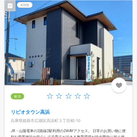
未閲覧
建 売
リビオタウン高浜
兵庫県姫路市広畑区高浜町３丁目82-10
JR・山陽電車の2路線2駅利用の2WAYアクセス。 日常のお買い物に便
利な商業施設や安心して子育てができる教育環境が徒歩圏内に揃う便