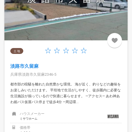
土 地
淡路市久留麻
兵庫県淡路市久留麻2346-5
都市部の喧騒を離れた自然豊かな環境。 海が近く、釣りなどの趣味を
お楽しみいただけます。 平坦地で生活がしやすく、徒歩圏内に必要な
生活施設が揃っているので快適に暮らせます。 —アクセス— あわ神あ
わ姫バス仮屋バス停まで徒歩4分 —周辺環...
ハウスメーカー
ミサワホーム
価格帯