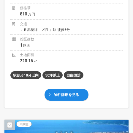
価格帯
810
万円
交通
ＪＲ赤穂線 「相生」駅 徒歩8分
総区画数
1
区画
土地面積
220.16
㎡
駅徒歩10分以内
50坪以上
自由設計
物件詳細を見る
未閲覧