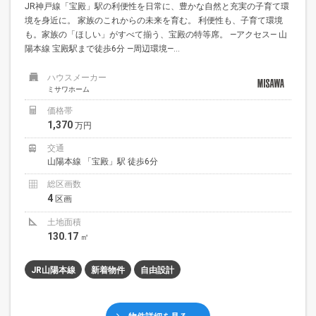
JR神戸線「宝殿」駅の利便性を日常に、豊かな自然と充実の子育て環
境を身近に。 家族のこれからの未来を育む。 利便性も、子育て環境
も。家族の「ほしい」がすべて揃う、宝殿の特等席。 —アクセス— 山
陽本線 宝殿駅まで徒歩6分 —周辺環境—...
ハウスメーカー
ミサワホーム
価格帯
1,370
万円
交通
山陽本線 「宝殿」駅 徒歩6分
総区画数
4
区画
土地面積
130.17
㎡
JR山陽本線
新着物件
自由設計