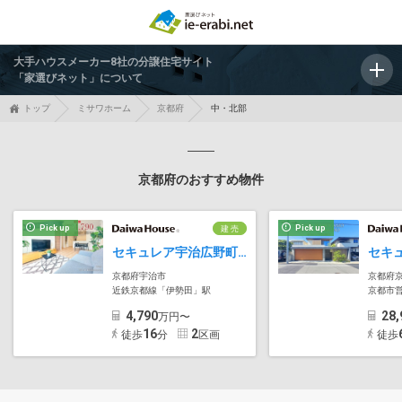
大手ハウスメーカー8社の分譲住宅サイト
「家選びネット」について
トップ
ミサワホーム
京都府
中・北部
京都府のおすすめ物件
Pick up
Pick up
建 売
セキュレア宇治広野町(分譲住宅)
京都府宇治市
京都府
近鉄京都線「伊勢田」駅
京都市
4,790
28,
万円〜
16
2
徒歩
分
区画
徒歩