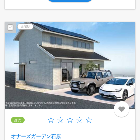
未閲覧
建 売
オナーズガーデン石原