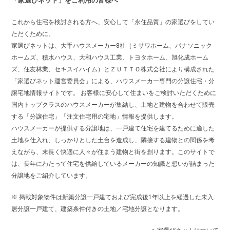
「家選びネット」をご利用の皆様へ
これから住宅を検討される方へ、安心して「永住品質」の家選びをしてい
ただくために。
家選びネットは、大手ハウスメーカー8社（ミサワホーム、パナソニック
ホームズ、積水ハウス、大和ハウス工業、トヨタホーム、旭化成ホーム
ズ、住友林業、セキスイハイム）とＺＵＴＴＯ株式会社により構成された
「家選びネット運営委員会」による、ハウスメーカー専門の分譲住宅・分
譲宅地情報サイトです。 お客様に安心して住まいをご検討いただくために
国内トップクラスのハウスメーカーが集結し、土地と建物を合わせて販売
する「分譲住宅」「注文住宅用の宅地」情報を提供します。
ハウスメーカーが提供する分譲地は、一戸建て住宅を建てるために適した
土地を仕入れ、しっかりとした土台を造成し、隣接する建物との関係を考
えながら、末長く快適に人々が住まう建物と街を創ります。このサイトで
は、長年にわたって住宅を供給しているメーカーの知識と想いが詰まった
分譲地をご紹介しています。
※ 掲載対象物件は新築分譲一戸建ておよび完成後1年以上を経過した未入
居分譲一戸建て、建築条件付きの土地／宅地分譲となります。