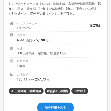
し。 —アクセス— ＪＲ福知山線・山陰本線、京都丹後鉄道宮福線「福
知山」駅まで徒歩13～14分 または徒歩5～6分の「羽合」バス停より
京都交通バスで17分 雨の日はバスもご利用可能...
ハウスメーカー
ミサワホーム
価格帯
4,995
5,190
万円〜
万円
交通
ＪＲ山陰本線 「福知山」駅 徒歩13分
総区画数
1
区画
土地面積
175.11
257.73
㎡〜
㎡
JR山陰本線・嵯峨野線
駅徒歩15分以内
50坪以上
物件詳細を見る