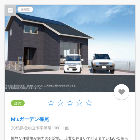
未閲覧
建 売
M’sガーデン篠尾
京都府福知山市字篠尾1080−1他
閑静な住環境が魅力の分譲地。 上質な住まいで叶えるていねいな暮ら