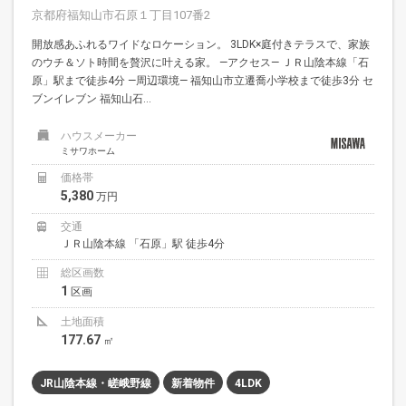
京都府福知山市石原１丁目107番2
開放感あふれるワイドなロケーション。 3LDK×庭付きテラスで、家族
のウチ＆ソト時間を贅沢に叶える家。 —アクセス— ＪＲ山陰本線「石
原」駅まで徒歩4分 —周辺環境— 福知山市立遷喬小学校まで徒歩3分 セ
ブンイレブン 福知山石...
ハウスメーカー
ミサワホーム
価格帯
5,380
万円
交通
ＪＲ山陰本線 「石原」駅 徒歩4分
総区画数
1
区画
土地面積
177.67
㎡
JR山陰本線・嵯峨野線
新着物件
4LDK