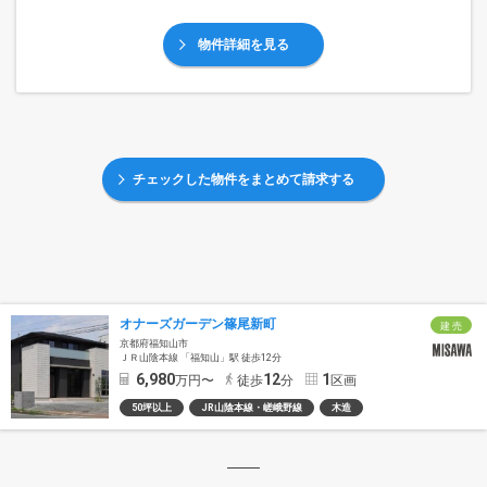
物件詳細を見る
チェックした物件をまとめて請求する
オナーズガーデン篠尾新町
建 売
京都府福知山市
ＪＲ山陰本線 「福知山」駅 徒歩12分
6,980
12
1
万円〜
徒歩
分
区画
50坪以上
JR山陰本線・嵯峨野線
木造