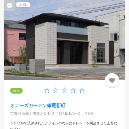
未閲覧
建 売
オナーズガーデン篠尾新町
京都府福知山市篠尾新町３丁目6番1の一部、6番2
シンプルで洗練されたデザインのなかにトレンドを馴染ませた上質な
住まい