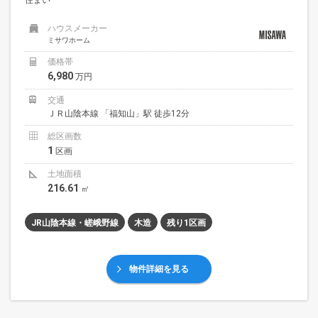
ハウスメーカー
ミサワホーム
価格帯
6,980
万円
交通
ＪＲ山陰本線 「福知山」駅 徒歩12分
総区画数
1
区画
土地面積
216.61
㎡
JR山陰本線・嵯峨野線
木造
残り1区画
物件詳細を見る