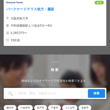
建 売
パークナードテラス枚方・藤阪
大阪府枚方市
片町線藤阪駅より徒歩5分〜8分
6,280
万円〜
33区画
検索
地域名などのキーワードで分譲地を検索できます。
検索
藤沢市
小金井市
坂戸市
千葉市
つくば市
岩倉市