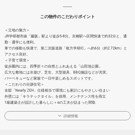
この物件のこだわりポイント
＜立地の魅力＞
JR学研都市線「藤阪」駅より徒歩5-8分。京橋駅へ区間快速で約32分と、通
勤・通学にも便利。
車での移動も快適で、第二京阪道路「枚方学研IC」へ約6分（約2.72km）と
アクセス良好。
＜子育て環境＞
徒歩圏内には、四季折々の自然とふれあえる「山田池公園」
広大な敷地には水遊び、芝生、大型遊具、BBQ施設などが充実。
バーベキューなど家族で一日中楽しめるスポットです。
＜こだわりの分譲住宅＞
全邸「Nearly ZEH」仕様相当で環境にも家計にもやさしい住まい
外壁には「キラテックタイル」を採用、メンテナンス性を両立
1級建築士が設計した暮らしに＋αの工夫が詰まった間取
詳細情報