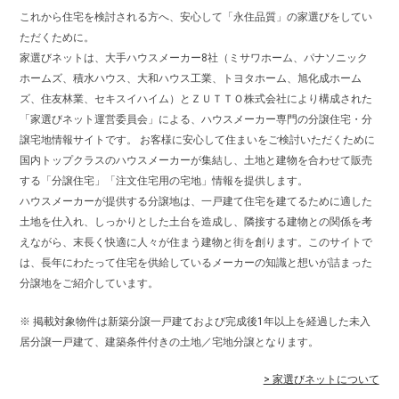
これから住宅を検討される方へ、安心して「永住品質」の家選びをしてい
ただくために。
家選びネットは、大手ハウスメーカー8社（ミサワホーム、パナソニック
ホームズ、積水ハウス、大和ハウス工業、トヨタホーム、旭化成ホーム
ズ、住友林業、セキスイハイム）とＺＵＴＴＯ株式会社により構成された
「家選びネット運営委員会」による、ハウスメーカー専門の分譲住宅・分
譲宅地情報サイトです。 お客様に安心して住まいをご検討いただくために
国内トップクラスのハウスメーカーが集結し、土地と建物を合わせて販売
する「分譲住宅」「注文住宅用の宅地」情報を提供します。
ハウスメーカーが提供する分譲地は、一戸建て住宅を建てるために適した
土地を仕入れ、しっかりとした土台を造成し、隣接する建物との関係を考
えながら、末長く快適に人々が住まう建物と街を創ります。このサイトで
は、長年にわたって住宅を供給しているメーカーの知識と想いが詰まった
分譲地をご紹介しています。
※ 掲載対象物件は新築分譲一戸建ておよび完成後1年以上を経過した未入
居分譲一戸建て、建築条件付きの土地／宅地分譲となります。
> 家選びネットについて