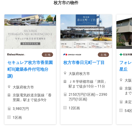
枚方市の物件
土 地
土 地
セキュレア枚方市香里園
枚方市春日元町一丁目
フォレ
町II(建築条件付宅地分
星丘
大阪府枚方市
譲)
大阪
ＪＲ学研都市線「津田」
駅まで徒歩10分～11分
大阪府枚方市
京阪
まで
2150万円(1区画)～2390
京阪電気鉄道京阪線「香
万円(1区画)
里園」駅まで徒歩9分
未定
12区画
3,980万円
54
1区画