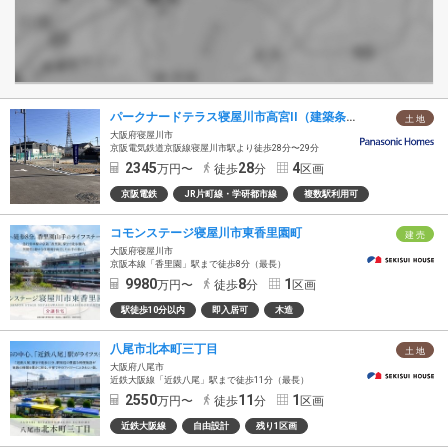
パークナードテラス寝屋川市高宮II（建築条件付）
土 地
大阪府寝屋川市
京阪電気鉄道京阪線寝屋川市駅より徒歩28分〜29分
2345
28
4
万円〜
徒歩
分
区画
京阪電鉄
JR片町線・学研都市線
複数駅利用可
コモンステージ寝屋川市東香里園町
建 売
大阪府寝屋川市
京阪本線「香里園」駅まで徒歩8分（最長）
9980
8
1
万円〜
徒歩
分
区画
駅徒歩10分以内
即入居可
木造
八尾市北本町三丁目
土 地
大阪府八尾市
近鉄大阪線「近鉄八尾」駅まで徒歩11分（最長）
2550
11
1
万円〜
徒歩
分
区画
近鉄大阪線
自由設計
残り1区画