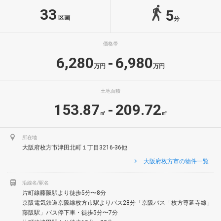
33
5
区画
分
価格帯
6,280
6,980
-
万円
万円
土地面積
153.87
209.72
-
㎡
㎡
所在地
大阪府枚方市津田北町１丁目3216-36他
大阪府枚方市の物件一覧
沿線名/駅名
片町線藤阪駅より徒歩5分〜8分
京阪電気鉄道京阪線枚方市駅よりバス28分「京阪バス「枚方尊延寺線」
藤阪駅」バス停下車・徒歩5分〜7分