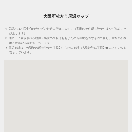
大阪府枚方市周辺マップ
※
分譲地は地図中心の赤いピン付近に所在します。（実際の物件所在地から多少ずれること
があります）
※
地図上に表示される物件・施設の情報はおおよその所在地を表すものであり、実際の所在
地とは異なる場合がございます。
※
周辺施設は、分譲地の所在地から半径3km以内の施設（大型施設は半径5km以内）のみを
表示しています。