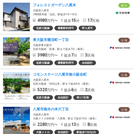
フォレストガーデン八尾木
建 売
大阪府八尾市
JR関西本線「志紀」駅徒歩15〜16分
4980
15
17
万円〜
徒歩
分
区画
近鉄大阪線
複数駅利用可
即入居可
東大阪市横沼町一丁目
土 地
大阪府東大阪市
近鉄大阪線「長瀬」駅まで徒歩7分（最長）
3980
7
3
万円〜
徒歩
分
区画
近鉄大阪線
複数駅利用可
自由設計
コモンステージ八尾市南小阪合町
土 地
大阪府八尾市
近鉄大阪線「河内山本」駅まで徒歩6分（最長）
5320
6
2
万円〜
徒歩
分
区画
近鉄大阪線
自由設計
残り1区画
八尾市南木の本六丁目
土 地
大阪府八尾市
大阪メトロ谷町線「八尾南」駅まで徒歩13分（最長）
2280
13
8
万円〜
徒歩
分
区画
大阪メトロ
自由設計
駅徒歩15分以内