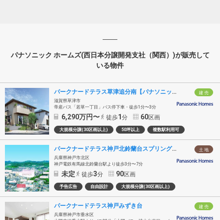
パナソニック ホームズ(西日本分譲開発支社（関西）)が販売して
いる物件
パークナードテラス草津追分南【パナソニックホームズ
建 売
滋賀県草津市
帝産バス「若草一丁目」バス停下車・徒歩1分〜3分
6,290
万円〜
1
60
徒歩
分
区画
大規模分譲(30区画以上)
50坪以上
複数駅利用可
パークナードテラス神戸北鈴蘭台スプリングス（建築条件付）
土 地
兵庫県神戸市北区
神戸電鉄有馬線北鈴蘭台駅より徒歩3分〜7分
未定
3
90
徒歩
分
区画
予告広告
自由設計
大規模分譲(30区画以上)
パークナードテラス神戸みずき台
建 売
兵庫県神戸市垂水区