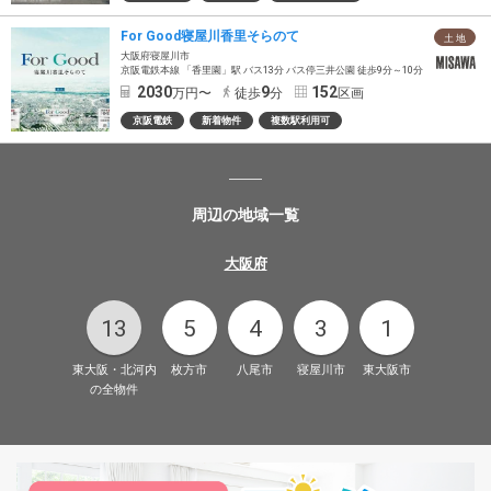
For Good寝屋川香里そらのて
土 地
大阪府寝屋川市
京阪電鉄本線 「香里園」駅 バス13分 バス停三井公園 徒歩9分～10分
2030
9
152
万円〜
徒歩
分
区画
京阪電鉄
新着物件
複数駅利用可
周辺の地域一覧
大阪府
13
5
4
3
1
東大阪・北河内
枚方市
八尾市
寝屋川市
東大阪市
の全物件