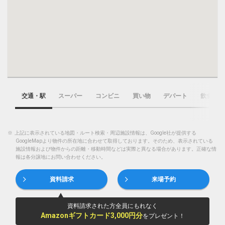
交通・駅
スーパー
コンビニ
買い物
デパート
飲食店
※
上記に表示されている地図・ルート検索・周辺施設情報は、Google社が提供する
GoogleMapより物件の所在地に合わせて取得しております。そのため、表示されている
施設情報および物件からの距離・移動時間などは実際と異なる場合があります。正確な情
報は各分譲地にお問い合わせください。
資料請求
来場予約
資料請求された方全員にもれなく
Amazonギフトカード3,000円分
をプレゼント！