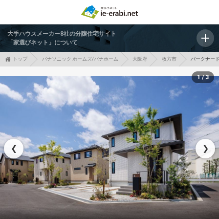
大手ハウスメーカー8社の分譲住宅サイト
「家選びネット」について
トップ
パナソニック ホームズ/パナホーム
大阪府
枚方市
パークナー
1 / 3
❮
❯