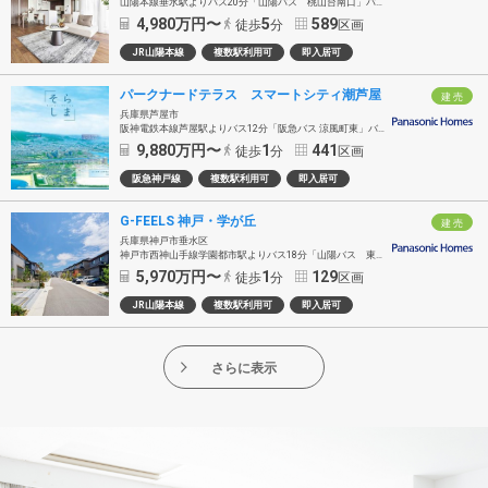
山陽本線垂水駅よりバス20分「山陽バス 桃山台南口」バス停下車・徒歩5分〜8分
4,980
万円〜
5
589
徒歩
分
区画
JR山陽本線
複数駅利用可
即入居可
パークナードテラス スマートシティ潮芦屋
建 売
兵庫県芦屋市
阪神電鉄本線芦屋駅よりバス12分「阪急バス 涼風町東」バス停下車・徒歩1分〜2分
9,880
万円〜
1
441
徒歩
分
区画
阪急神戸線
複数駅利用可
即入居可
G-FEELS 神戸・学が丘
建 売
兵庫県神戸市垂水区
神戸市西神山手線学園都市駅よりバス18分「山陽バス 東多聞」バス停下車・徒歩1分〜5分
5,970
万円〜
1
129
徒歩
分
区画
JR山陽本線
複数駅利用可
即入居可
さらに表示