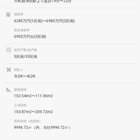
片町線津田駅より徒歩19分〜22分
価格帯
6280万円(1区画)〜6980万円(2区画)
最多価格帯
6900万円台(2区画)
販売戸数/総戸数
5区画/33区画
間取り
3LDK〜4LDK
建物面積
102.54m2〜111.06m2
土地面積
153.87m2〜209.72m2
開発面積（総面積）
9996.72㎡（内、当社9996.72㎡）