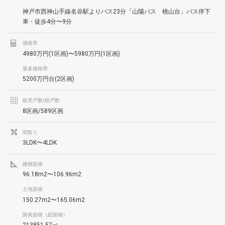
神戸市西神山手線名谷駅よりバス23分「山陽バス 桃山台」バス停下
車・徒歩4分〜9分
価格帯
4980万円(1区画)〜5980万円(1区画)
最多価格帯
5200万円台(2区画)
販売戸数/総戸数
8区画/589区画
間取り
3LDK〜4LDK
建物面積
96.18m2〜106.96m2
土地面積
150.27m2〜165.06m2
開発面積（総面積）