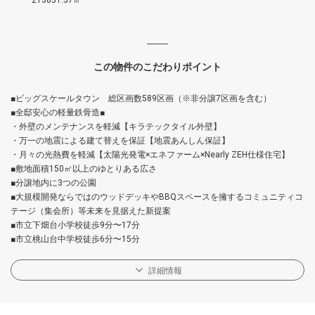
213851.57㎡
この物件のこだわりポイント
■ビッグスケールタウン 総区画数589区画（※非分譲7区画を含む）
■全邸安心の軽量鉄骨造■
・外壁のメンテナンスを軽減【キラテックタイル外壁】
・万一の地震による建て替えを保証【地震あんしん保証】
・月々の光熱費を軽減【太陽光発電×エネファーム×Nearly ZEH仕様住宅】
■敷地面積150㎡以上のゆとりある広さ
■分譲地内に3つの公園
■大規模開発ならではのウッドデッキやBBQスペースを擁するコミュニティコ
テージ（集会所）等未来を見据えた新提案
■市立下畑台小学校徒歩9分〜17分
■市立桃山台中学校徒歩6分〜15分
詳細情報