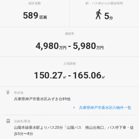
総区画数
駅・バス停からの最短時間
589
5
区画
分
価格帯
4,980
5,980
-
万円
万円
土地面積
150.27
165.06
-
㎡
㎡
所在地
兵庫県神戸市垂水区みずき台89他
兵庫県神戸市垂水区の物件一覧
沿線名/駅名
山陽本線垂水駅よりバス20分「山陽バス 桃山台南口」バス停下車・徒
歩5分〜8分