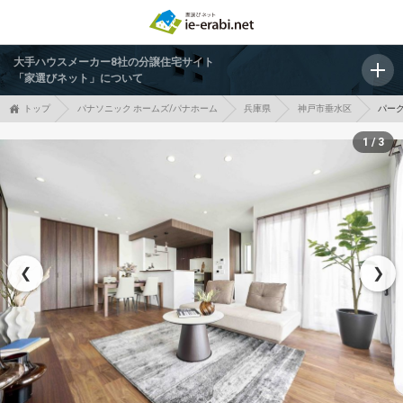
大手ハウスメーカー8社の分譲住宅サイト
「家選びネット」について
トップ
パナソニック ホームズ/パナホーム
兵庫県
神戸市垂水区
パー
1 / 3
❮
❯