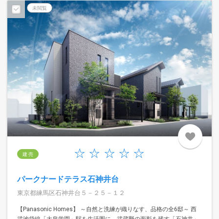
予告広告
未閲覧
建 売
パークナードテラス石神井台
東京都練馬区石神井台５－２５－１２
【Panasonic Homes】 ～自然と洗練が織りなす、品格の全6邸～ 西
武池袋線「大泉学園」駅を生活圏に、武蔵野の面影を残す「石神井」