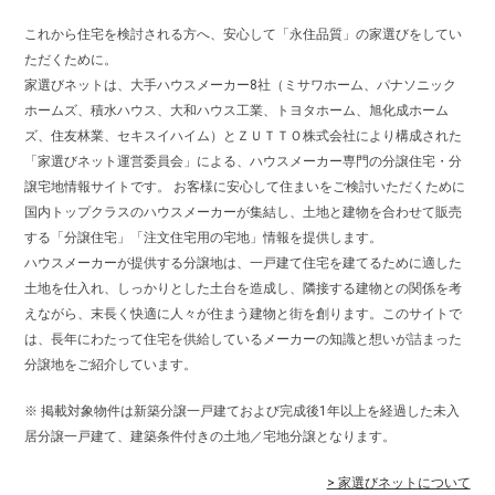
これから住宅を検討される方へ、安心して「永住品質」の家選びをしてい
ただくために。
家選びネットは、大手ハウスメーカー8社（ミサワホーム、パナソニック
ホームズ、積水ハウス、大和ハウス工業、トヨタホーム、旭化成ホーム
ズ、住友林業、セキスイハイム）とＺＵＴＴＯ株式会社により構成された
「家選びネット運営委員会」による、ハウスメーカー専門の分譲住宅・分
譲宅地情報サイトです。 お客様に安心して住まいをご検討いただくために
国内トップクラスのハウスメーカーが集結し、土地と建物を合わせて販売
する「分譲住宅」「注文住宅用の宅地」情報を提供します。
ハウスメーカーが提供する分譲地は、一戸建て住宅を建てるために適した
土地を仕入れ、しっかりとした土台を造成し、隣接する建物との関係を考
えながら、末長く快適に人々が住まう建物と街を創ります。このサイトで
は、長年にわたって住宅を供給しているメーカーの知識と想いが詰まった
分譲地をご紹介しています。
※ 掲載対象物件は新築分譲一戸建ておよび完成後1年以上を経過した未入
居分譲一戸建て、建築条件付きの土地／宅地分譲となります。
> 家選びネットについて