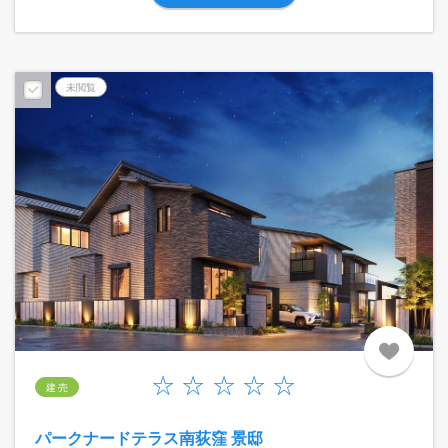
予告広告
未閲覧
建 売
パークナードテラス南荻窪 景邸