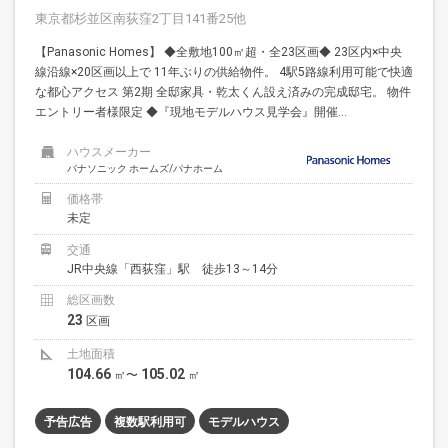
東京都杉並区南荻窪2丁目141番25他
【Panasonic Homes】 ◆全敷地100㎡超・全23区画◆ 23区内×中央
線沿線×20区画以上で 11年ぶりの供給物件。 4駅5路線利用可能で快適
な都心アクセス 第2期 全邸家具・乾太くん設え済みの完成邸宅。 物件
エントリー者様限定 ◆『現地モデルハウス見学会』開催...
ハウスメーカー
パナソニック ホームズ/パナホーム
価格帯
未定
交通
JR中央線「西荻窪」駅 徒歩13～14分
総区画数
23
区画
土地面積
104.66
105.02
㎡〜
㎡
予告広告
複数駅利用可
モデルハウス