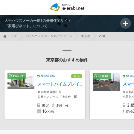
大手ハウスメーカー8社の分譲住宅サイト
「家選びネット」について
トップ
パナソニック ホームズ/パナホーム
東京都
23区
東京都のおすすめ物件
Pick up
Pick up
建 売
スマートハイムプレイス武蔵村山市中央
東京都武蔵村山市
東京都
多摩モノレール 「上北台」駅
小田急小
1
3,0
未定
徒歩
分
16
区画
徒歩