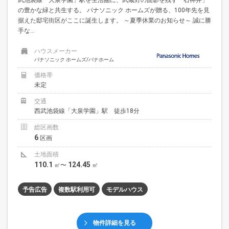
の豊かな緑と共生する。 パナソニック ホームズが贈る、100年先を見
据えた邸宅街区がここに誕生します。 ～夏季休業のお知らせ～ 誠に勝
手な...
ハウスメーカー
パナソニック ホームズ/パナホーム
価格帯
未定
交通
西武池袋線「大泉学園」駅 徒歩18分
総区画数
6
区画
土地面積
110.1
124.45
㎡〜
㎡
予告広告
複数駅利用可
モデルハウス
物件詳細を見る