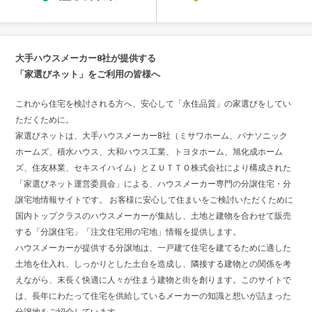
大手ハウスメーカー8社が提供する
「家選びネット」をご利用の皆様へ
これから住宅を検討される方へ、安心して「永住品質」の家選びをしてい
ただくために。
家選びネットは、大手ハウスメーカー8社（ミサワホーム、パナソニック
ホームズ、積水ハウス、大和ハウス工業、トヨタホーム、旭化成ホーム
ズ、住友林業、セキスイハイム）とＺＵＴＴＯ株式会社により構成された
「家選びネット運営委員会」による、ハウスメーカー専門の分譲住宅・分
譲宅地情報サイトです。 お客様に安心して住まいをご検討いただくために
国内トップクラスのハウスメーカーが集結し、土地と建物を合わせて販売
する「分譲住宅」「注文住宅用の宅地」情報を提供します。
ハウスメーカーが提供する分譲地は、一戸建て住宅を建てるために適した
土地を仕入れ、しっかりとした土台を造成し、隣接する建物との関係を考
えながら、末長く快適に人々が住まう建物と街を創ります。このサイトで
は、長年にわたって住宅を供給しているメーカーの知識と想いが詰まった
分譲地をご紹介しています。