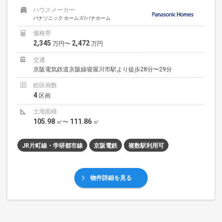
ハウスメーカー
パナソニック ホームズ/パナホーム
価格帯
2,345
2,472
万円〜
万円
交通
京阪電気鉄道京阪線寝屋川市駅より徒歩28分〜29分
総区画数
4
区画
土地面積
105.98
111.86
㎡〜
㎡
JR片町線・学研都市線
京阪電鉄
複数駅利用可
物件詳細を見る