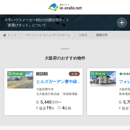
大手ハウスメーカー8社の分譲住宅サイト
「家選びネット」について
トップ
パナソニック ホームズ/パナホーム
大阪府
寝屋川市
大阪府のおすすめ物件
Pick up
Pick up
土 地
ヒルズガーデン豊中緑丘
大阪府豊中市
大阪府
北大阪急行南北線 「箕面船場阪大前」駅
南海電
5,440
5,7
万円〜
19
4
徒歩
分
区画
徒歩