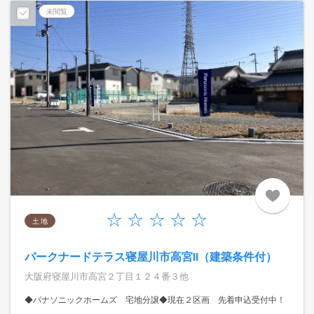
未閲覧
土 地
パークナードテラス寝屋川市高宮II（建築条件付）
大阪府寝屋川市高宮２丁目１２４番３他
◆パナソニックホームズ 宅地分譲◆現在２区画 先着申込受付中！