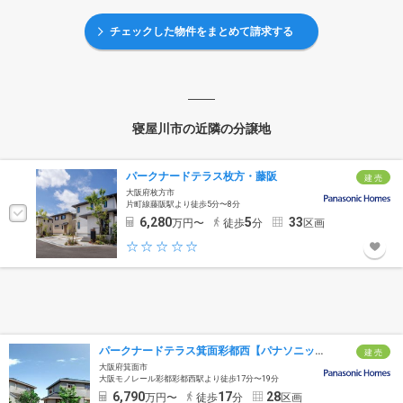
チェックした物件をまとめて請求する
寝屋川市の近隣の分譲地
パークナードテラス枚方・藤阪
建 売
大阪府枚方市
片町線藤阪駅より徒歩5分〜8分
6,280
5
33
万円〜
徒歩
分
区画
パークナードテラス箕面彩都西【パナソニックホームズ】
建 売
大阪府箕面市
大阪モノレール彩都彩都西駅より徒歩17分〜19分
6,790
17
28
万円〜
徒歩
分
区画