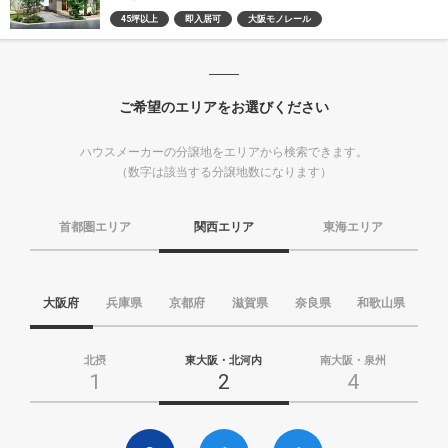
45坪以上
即入居可
大阪モノレール
ご希望のエリアをお選びください
ハウスメーカーの分譲地をエリアから検索できます。
（数字は該当する分譲地数になります）
首都圏エリア
関西エリア
東海エリア
大阪府
兵庫県
京都府
滋賀県
奈良県
和歌山県
北摂
東大阪・北河内
南大阪・泉州
1
2
4