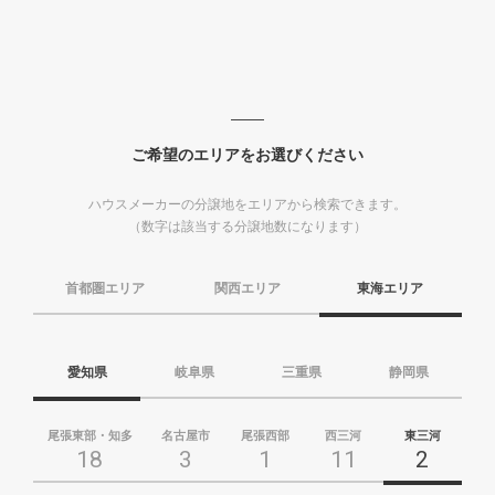
ご希望のエリアをお選びください
ハウスメーカーの分譲地をエリアから検索できます。
（数字は該当する分譲地数になります）
首都圏エリア
関西エリア
東海エリア
愛知県
岐阜県
三重県
静岡県
尾張東部・知多
名古屋市
尾張西部
西三河
東三河
18
3
1
11
2