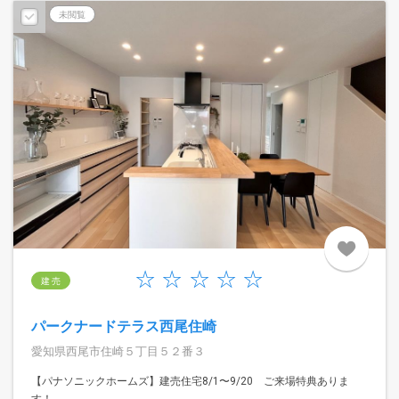
未閲覧
建 売
パークナードテラス西尾住崎
愛知県西尾市住崎５丁目５２番３
【パナソニックホームズ】建売住宅8/1〜9/20 ご来場特典ありま
す！