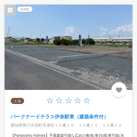
未閲覧
土 地
パークナードテラス伊奈駅東（建築条件付）
愛知県豊川市宿町長者松１５番１０、１５番１１、１５番１２
【Panasonic Homes】平屋建築可能な広めの敷地/車3台駐車可能/水