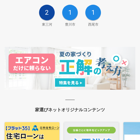
2
1
1
東三河
豊川市
西尾市
家選びネットオリジナルコンテンツ