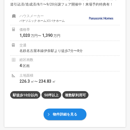
道引込済/造成済/8/1〜9/20分譲フェア開催中！来場予約特典有！
ハウスメーカー
パナソニック ホームズ/パナホーム
価格帯
1,020
1,390
万円〜
万円
交通
名鉄名古屋本線伊奈駅より徒歩7分〜8分
総区画数
4
区画
土地面積
226.3
234.83
㎡〜
㎡
駅徒歩10分以内
50坪以上
複数駅利用可
物件詳細を見る