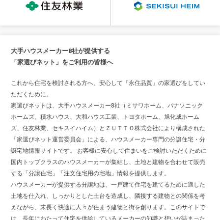
大手ハウスメーカー8社が提供する
「家選びネット」をご利用の皆様へ
これから住宅を検討される方へ、安心して「永住品質」の家選びをしてい
ただくために。
家選びネットは、大手ハウスメーカー8社（ミサワホーム、パナソニック
ホームズ、積水ハウス、大和ハウス工業、トヨタホーム、旭化成ホーム
ズ、住友林業、セキスイハイム）とＺＵＴＴＯ株式会社により構成された
「家選びネット運営委員会」による、ハウスメーカー専門の分譲住宅・分
譲宅地情報サイトです。 お客様に安心して住まいをご検討いただくために
国内トップクラスのハウスメーカーが集結し、土地と建物を合わせて販売
する「分譲住宅」「注文住宅用の宅地」情報を提供します。
ハウスメーカーが提供する分譲地は、一戸建て住宅を建てるために適した
土地を仕入れ、しっかりとした土台を造成し、隣接する建物との関係を考
えながら、末長く快適に人々が住まう建物と街を創ります。このサイトで
は、長年にわたって住宅を供給しているメーカーの知識と想いが詰まった