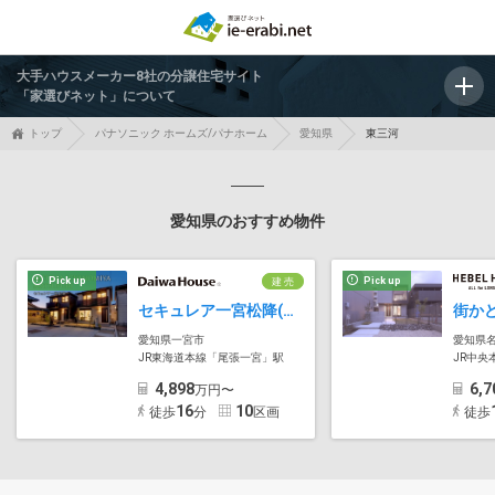
大手ハウスメーカー8社の分譲住宅サイト
「家選びネット」について
トップ
パナソニック ホームズ/パナホーム
愛知県
東三河
愛知県のおすすめ物件
Pick up
Pick up
建 売
セキュレア一宮松降(分譲住宅)
愛知県一宮市
愛知県
JR東海道本線「尾張一宮」駅
JR中央
4,898
6,7
万円〜
16
10
徒歩
分
区画
徒歩