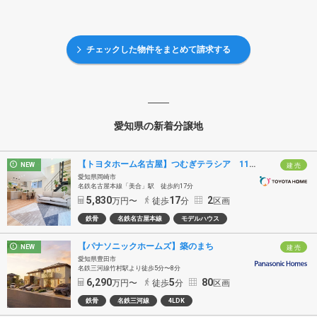
チェックした物件をまとめて請求する
愛知県の新着分譲地
【トヨタホーム名古屋】つむぎテラシア 112号棟・113号棟
NEW
建 売
愛知県岡崎市
名鉄名古屋本線「美合」駅 徒歩約17分
5,830
17
2
万円〜
徒歩
分
区画
鉄骨
名鉄名古屋本線
モデルハウス
【パナソニックホームズ】築のまち
NEW
建 売
愛知県豊田市
名鉄三河線竹村駅より徒歩5分〜8分
6,290
5
80
万円〜
徒歩
分
区画
鉄骨
名鉄三河線
4LDK