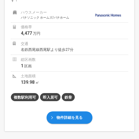
ハウスメーカー
パナソニック ホームズ/パナホーム
価格帯
4,477
万円
交通
名鉄西尾線西尾駅より徒歩27分
総区画数
1
区画
土地面積
139.98
㎡
複数駅利用可
即入居可
鉄骨
物件詳細を見る