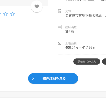
交通
名古屋市営地下鉄名城線「
総区画数
3区画
土地面積
400.04㎡～417.96㎡
駅徒歩10分以内
物件詳細を見る