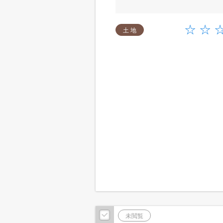
土 地
未閲覧