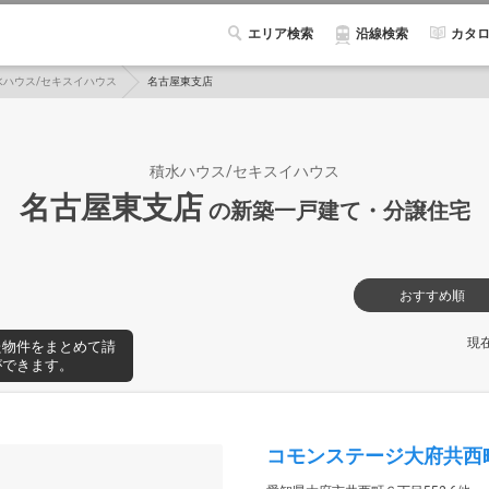
エリア検索
カタ
沿線検索
水ハウス/セキスイハウス
名古屋東支店
積水ハウス/セキスイハウス
名古屋東支店
の新築一戸建て・分譲住宅
おすすめ順
現
た物件をまとめて請
ができます。
コモンステージ大府共西