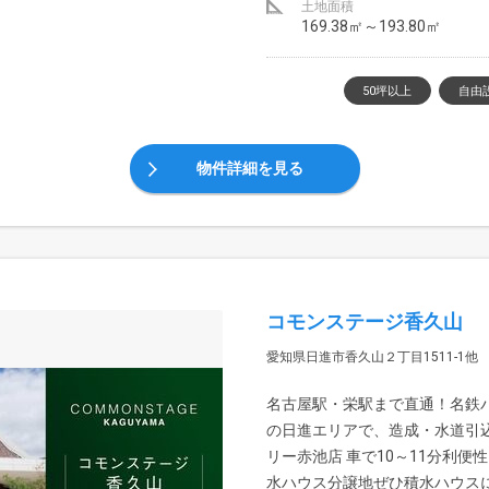
土地面積
169.38㎡～193.80㎡
50坪以上
自由
物件詳細を見る
コモンステージ香久山
愛知県日進市香久山２丁目1511-1他
名古屋駅・栄駅まで直通！名鉄
の日進エリアで、造成・水道引込
リー赤池店 車で10～11分利
水ハウス分譲地ぜひ積水ハウスに