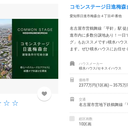
コモンステージ日進梅森
愛知県日進市梅森台４丁目41番他
名古屋市営鶴舞線「平針」駅 徒歩
進市内に多数分譲地あり！一日
グ」もおススメです♪積水ハウ
ます。ぜひ積水ハウスにお任せくだ
ハウスメーカー
積水ハウス/セキスイハウス
価格帯
2377万円(1区画)～3575万
交通
名古屋市営地下鉄鶴舞線「平
総区画数
10区画