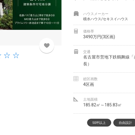
ハウスメーカー
積水ハウス/セキスイハウス
価格帯
3490万円(3区画)
交通
名古屋市営地下鉄鶴舞線「赤
長）
総区画数
4区画
土地面積
185.82㎡～185.83㎡
50坪以上
自由設計