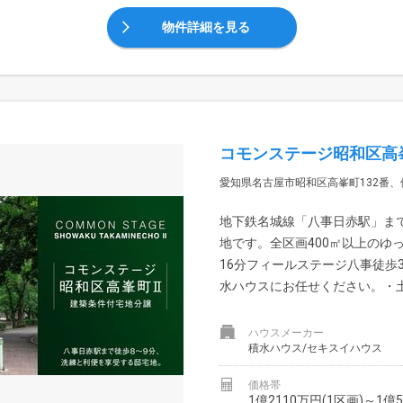
物件詳細を見る
コモンステージ昭和区高
愛知県名古屋市昭和区高峯町132番、
地下鉄名城線「八事日赤駅」まで
地です。全区画400㎡以上のゆ
16分フィールステージ八事徒歩
水ハウスにお任せください。・土
ハウスメーカー
積水ハウス/セキスイハウス
価格帯
1億2110万円(1区画)～1億5