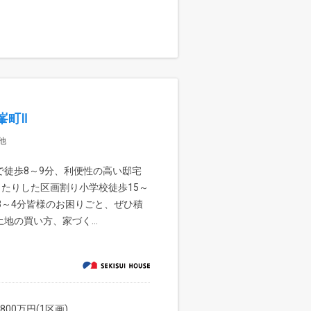
峯町Ⅱ
他
徒歩8～9分、利便性の高い邸宅
ったりした区画割り小学校徒歩15～
3～4分皆様のお困りごと、ぜひ積
地の買い方、家づく...
800万円(1区画)