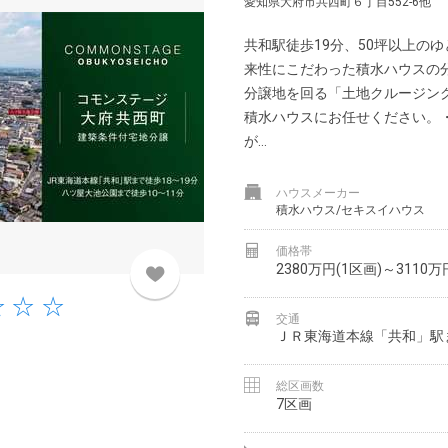
愛知県大府市共西町６丁目552-6他
共和駅徒歩19分、50坪以上の
来性にこだわった積水ハウスの
分譲地を回る「土地クルージン
積水ハウスにお任せください。
が...
ハウスメーカー
積水ハウス/セキスイハウス
価格帯
2380万円(1区画)～3110万
交通
ＪＲ東海道本線「共和」駅ま
総区画数
7区画