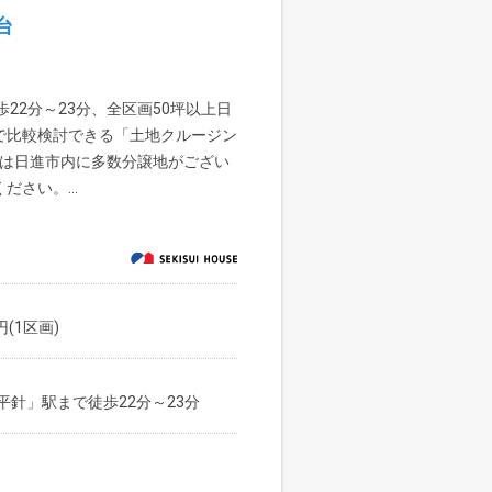
台
22分～23分、全区画50坪以上日
で比較検討できる「土地クルージン
スは日進市内に多数分譲地がござい
さい。...
円(1区画)
針」駅まで徒歩22分～23分