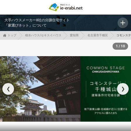
大手ハウスメーカー8社の分譲住宅サイト
「家選びネット」について
トップ
積水ハウス/セキスイハウス
愛知県
名古屋市千種区
コモンス
1 / 10
❮
❯