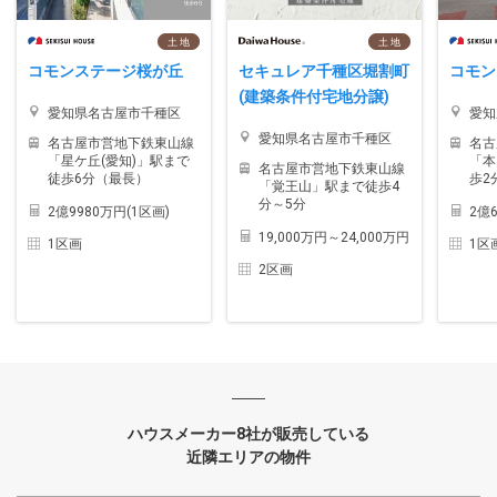
土 地
土 地
コモンステージ桜が丘
セキュレア千種区堀割町
コモン
(建築条件付宅地分譲)
愛知県名古屋市千種区
愛知
愛知県名古屋市千種区
名古屋市営地下鉄東山線
名古
「星ケ丘(愛知)」駅まで
「本
名古屋市営地下鉄東山線
徒歩6分（最長）
歩2
「覚王山」駅まで徒歩4
分～5分
2億9980万円(1区画)
2億6
19,000万円～24,000万円
1区画
1区
2区画
ハウスメーカー8社が販売している
近隣エリアの物件