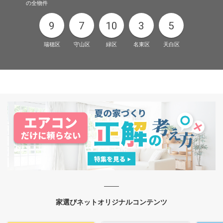
の全物件
9
7
10
3
5
瑞穂区
守山区
緑区
名東区
天白区
家選びネットオリジナルコンテンツ