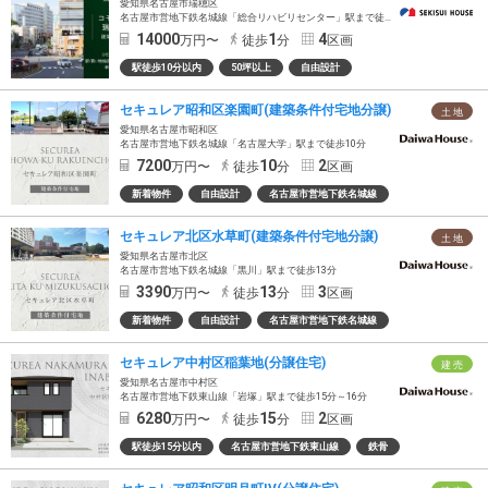
愛知県名古屋市瑞穂区
名古屋市営地下鉄名城線「総合リハビリセンター」駅まで徒歩1分～2分
14000
1
4
万円〜
徒歩
分
区画
駅徒歩10分以内
50坪以上
自由設計
セキュレア昭和区楽園町(建築条件付宅地分譲)
土 地
愛知県名古屋市昭和区
名古屋市営地下鉄名城線「名古屋大学」駅まで徒歩10分
7200
10
2
万円〜
徒歩
分
区画
新着物件
自由設計
名古屋市営地下鉄名城線
セキュレア北区水草町(建築条件付宅地分譲)
土 地
愛知県名古屋市北区
名古屋市営地下鉄名城線「黒川」駅まで徒歩13分
3390
13
3
万円〜
徒歩
分
区画
新着物件
自由設計
名古屋市営地下鉄名城線
セキュレア中村区稲葉地(分譲住宅)
建 売
愛知県名古屋市中村区
名古屋市営地下鉄東山線「岩塚」駅まで徒歩15分～16分
6280
15
2
万円〜
徒歩
分
区画
駅徒歩15分以内
名古屋市営地下鉄東山線
鉄骨