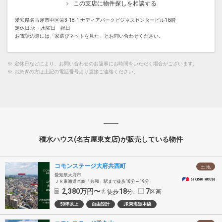
この支店に物件探しを相談する
愛知県名古屋市中区栄3-18-1 ナディアパークビジネスセンタービル16階
定休日:火・水曜日 祝日
お電話の際には「家選びネットを見た」とお問い合わせください。
※
定休日などにより、お問い合わせのお返事にお時間をいただく場合がございます。
※
お急ぎの方は上記の電話番号より直接ご連絡ください。
積水ハウス(名古屋東支店)が販売している物件
コモンステージ大府共西町
土 地
愛知県大府市
ＪＲ東海道本線「共和」駅まで徒歩18分～19分
2,380
万円〜
18
7
徒歩
分
区画
50坪以上
自由設計
JR東海道本線