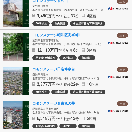
コモンステージ香久山
土 地
愛知県日進市
名古屋市営地下鉄鶴舞線「赤池(愛知)」駅まで徒歩37分（最長）
3,490
万円〜
37
4
徒歩
分
区画
50坪以上
自由設計
名古屋市営地下鉄鶴舞線
コモンステージ昭和区高峯町Ⅱ
土 地
愛知県名古屋市昭和区
名古屋市営地下鉄名城線「八事日赤」駅まで徒歩8分～9分
12,110
万円〜
8
3
徒歩
分
区画
駅徒歩10分以内
50坪以上
自由設計
コモンステージ日進梅森台
土 地
愛知県日進市
名古屋市営地下鉄鶴舞線「平針」駅まで徒歩22分～23分
2,377
万円〜
22
10
徒歩
分
区画
50坪以上
自由設計
名古屋市営地下鉄鶴舞線
コモンステージ名東亀の井
土 地
愛知県名古屋市名東区
名古屋市営地下鉄東山線「一社」駅まで徒歩13分～14分
6,518
万円〜
13
5
徒歩
分
区画
駅徒歩15分以内
50坪以上
自由設計