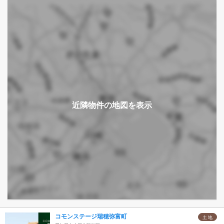
コモンステージ瑞穂弥富町
土 地