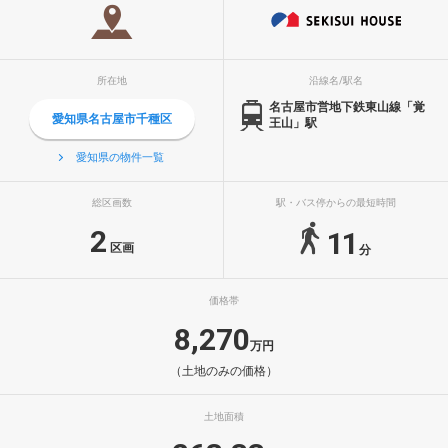
所在地
沿線名/駅名
名古屋市営地下鉄東山線「覚
愛知県名古屋市千種区
王山」駅
愛知県の物件一覧
総区画数
駅・バス停からの最短時間
2
11
区画
分
価格帯
8,270
万円
（土地のみの価格）
土地面積