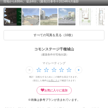
現地から630m。 徒歩8分。(最長)日泰寺※2024年6月撮影
すべての写真を見る（10枚）
コモンステージ千種城山
（建築条件付宅地分譲）
マイレーティング
検討・比較をするためにこの物件を採点できます。
（採点した物件は
お気に入り
で確認できます）
お気に入りに追加
※画像は参考プランが含まれています。