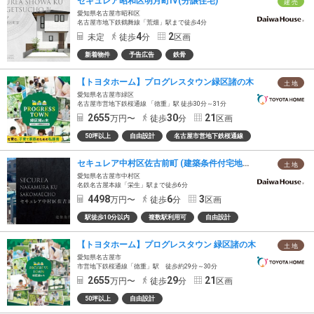
セキュレア昭和区明月町IV(分譲住宅)
建 売
愛知県名古屋市昭和区
名古屋市地下鉄鶴舞線「荒畑」駅まで徒歩4分
4
2
未定
徒歩
分
区画
新着物件
予告広告
鉄骨
【トヨタホーム】プログレスタウン緑区諸の木
土 地
愛知県名古屋市緑区
名古屋市営地下鉄桜通線 「徳重」駅 徒歩30分～31分
2655
30
21
万円〜
徒歩
分
区画
50坪以上
自由設計
名古屋市営地下鉄桜通線
セキュレア中村区佐古前町 (建築条件付宅地分譲)
土 地
愛知県名古屋市中村区
名鉄名古屋本線「栄生」駅まで徒歩6分
4498
6
3
万円〜
徒歩
分
区画
駅徒歩10分以内
複数駅利用可
自由設計
【トヨタホーム】プログレスタウン 緑区諸の木
土 地
愛知県名古屋市
市営地下鉄桜通線「徳重」駅 徒歩約29分～30分
2655
29
21
万円〜
徒歩
分
区画
50坪以上
自由設計