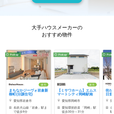
大手ハウスメーカーの
おすすめ物件
Pick up
Pick up
Pick 
建 売
建 売
まちなかジーヴォ岩倉新
【ミサワホーム】エムス
街か
柳町(分譲住宅)
マートシティ岡崎駅南
日進
愛知県岩倉市
愛知県岡崎市
愛
名鉄犬山線「岩倉」駅ま
愛知環状鉄道 「岡崎」駅
名
で徒歩9分
徒歩30分～31分
駅