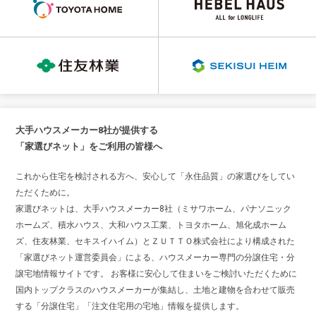
大手ハウスメーカー8社が提供する
「家選びネット」をご利用の皆様へ
これから住宅を検討される方へ、安心して「永住品質」の家選びをしてい
ただくために。
家選びネットは、大手ハウスメーカー8社（ミサワホーム、パナソニック
ホームズ、積水ハウス、大和ハウス工業、トヨタホーム、旭化成ホーム
ズ、住友林業、セキスイハイム）とＺＵＴＴＯ株式会社により構成された
「家選びネット運営委員会」による、ハウスメーカー専門の分譲住宅・分
譲宅地情報サイトです。 お客様に安心して住まいをご検討いただくために
国内トップクラスのハウスメーカーが集結し、土地と建物を合わせて販売
する「分譲住宅」「注文住宅用の宅地」情報を提供します。