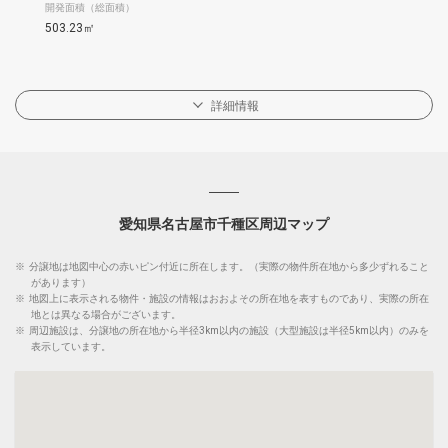
開発面積（総面積）
503.23㎡
詳細情報
愛知県名古屋市千種区周辺マップ
※
分譲地は地図中心の赤いピン付近に所在します。（実際の物件所在地から多少ずれること
があります）
※
地図上に表示される物件・施設の情報はおおよその所在地を表すものであり、実際の所在
地とは異なる場合がございます。
※
周辺施設は、分譲地の所在地から半径3km以内の施設（大型施設は半径5km以内）のみを
表示しています。