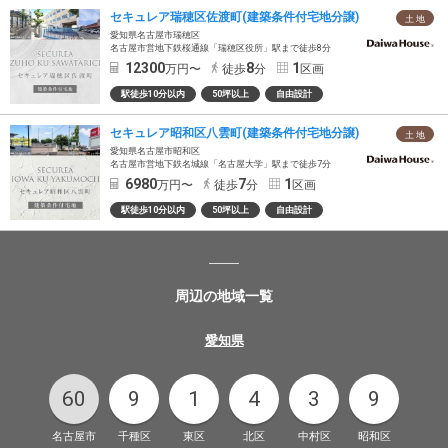
セキュレア瑞穂区佐渡町(建築条件付宅地分譲)
土 地
愛知県名古屋市瑞穂区
名古屋市営地下鉄桜通線「瑞穂区役所」駅まで徒歩8分
12300
8
1
万円〜
徒歩
分
区画
駅徒歩10分以内
50坪以上
自由設計
セキュレア昭和区八雲町(建築条件付宅地分譲)
土 地
愛知県名古屋市昭和区
名古屋市営地下鉄名城線「名古屋大学」駅まで徒歩7分
6980
7
1
万円〜
徒歩
分
区画
駅徒歩10分以内
50坪以上
自由設計
周辺の地域一覧
愛知県
60
9
1
4
3
9
名古屋市
千種区
東区
北区
中村区
昭和区