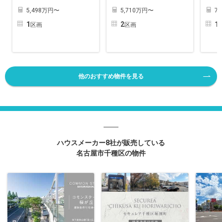
5,498万円〜
5,710万円〜
7
1
2
1
区画
区画
他のおすすめ物件を見る
ハウスメーカー8社が販売している
名古屋市千種区の物件