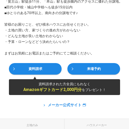
「覚王山」駅徒歩11分、「本山」駅も徒歩圏内のアクセスに優れた分譲地。
■田代小学校・城山中学校へも徒歩15分以内
■ゆとりのある70坪以上、南向きの分譲地です♪
皆様のお困りごと、ぜひ積水ハウスにお任せください。
・土地の買い方、家づくりの進め方がわからない
・どんな土地が良い土地かわからない
・予算・ローンなどどう決めたらいいの？
まずはお気軽にお電話またはご予約にてご相談ください。
資料請求
来場予約
資料請求された方全員にもれなく
Amazonギフトカード2,000円分
をプレゼント！
メーカー公式サイト
土地のみ
ハウスメーカー