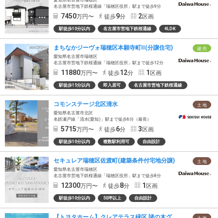
愛知県名古屋市瑞穂区
名古屋市営地下鉄桜通線「瑞穂区役所」駅まで徒歩9分
7450
9
2
万円〜
徒歩
分
区画
駅徒歩10分以内
名古屋市営地下鉄桜通線
4LDK
まちなかジーヴォ瑞穂区本願寺町II(分譲住宅)
建 売
愛知県名古屋市瑞穂区
名古屋市営地下鉄桜通線「瑞穂区役所」駅まで徒歩12分
11880
12
1
万円〜
徒歩
分
区画
駅徒歩15分以内
即入居可
名古屋市営地下鉄桜通線
コモンステージ北区清水
土 地
愛知県名古屋市北区
名鉄瀬戸線「清水(愛知)」駅まで徒歩6分（最長）
5715
6
3
万円〜
徒歩
分
区画
駅徒歩10分以内
複数駅利用可
自由設計
セキュレア瑞穂区佐渡町(建築条件付宅地分譲)
土 地
愛知県名古屋市瑞穂区
名古屋市営地下鉄桜通線「瑞穂区役所」駅まで徒歩8分
12300
8
1
万円〜
徒歩
分
区画
駅徒歩10分以内
50坪以上
自由設計
【トヨタホーム】クレアテラス緑区 諸の木グリーンヴィレッジ