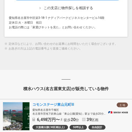
この支店に物件探しを相談する
愛知県名古屋市中区栄3-18-1 ナディアパークビジネスセンタービル16階
定休日:火・水曜日 祝日
お電話の際には「家選びネットを見た」とお問い合わせください。
※
定休日などにより、お問い合わせのお返事にお時間をいただく場合がございます。
※
お急ぎの方は上記の電話番号より直接ご連絡ください。
積水ハウス(名古屋東支店)が販売している物件
コモンステージ東山元町Ⅲ
土 地
愛知県名古屋市千種区
名古屋市営地下鉄東山線「東山公園(愛知)」駅まで徒歩20分～21分
6,498
万円〜
20
39
徒歩
分
区画
大規模分譲(30区画以上)
50坪以上
自由設計