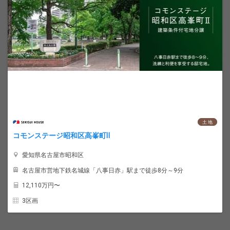
土 地
コモンステージ昭和区高峯町Ⅱ
愛知県名古屋市昭和区
名古屋市営地下鉄名城線「八事日赤」駅まで徒歩8分～9分
12,110
万円〜
3区画