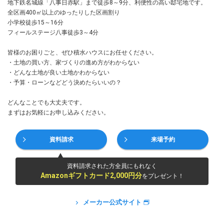
地下鉄名城線「八事日赤駅」まで徒歩8～9分、利便性の高い邸宅地です。
全区画400㎡以上のゆったりした区画割り
小学校徒歩15～16分
フィールステージ八事徒歩3～4分
皆様のお困りごと、ぜひ積水ハウスにお任せください。
・土地の買い方、家づくりの進め方がわからない
・どんな土地が良い土地かわからない
・予算・ローンなどどう決めたらいいの？
どんなことでも大丈夫です。
まずはお気軽にお申し込みください。
資料請求
来場予約
資料請求された方全員にもれなく
Amazonギフトカード2,000円分
をプレゼント！
メーカー公式サイト