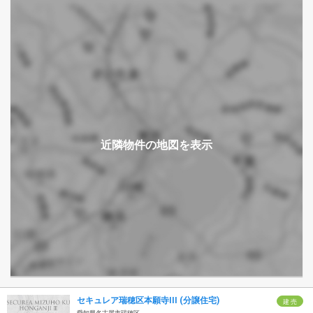
セキュレア瑞穂区本願寺III (分譲住宅)
建 売