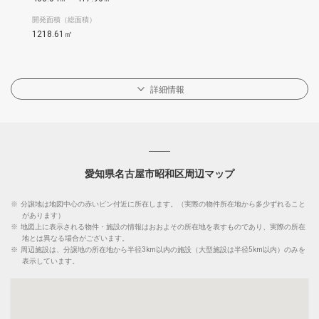
開発面積（総面積）
1218.61㎡
詳細情報
愛知県名古屋市昭和区周辺マップ
※
分譲地は地図中心の赤いピン付近に所在します。（実際の物件所在地から多少ずれること
があります）
※
地図上に表示される物件・施設の情報はおおよその所在地を表すものであり、実際の所在
地とは異なる場合がございます。
※
周辺施設は、分譲地の所在地から半径3km以内の施設（大型施設は半径5km以内）のみを
表示しています。