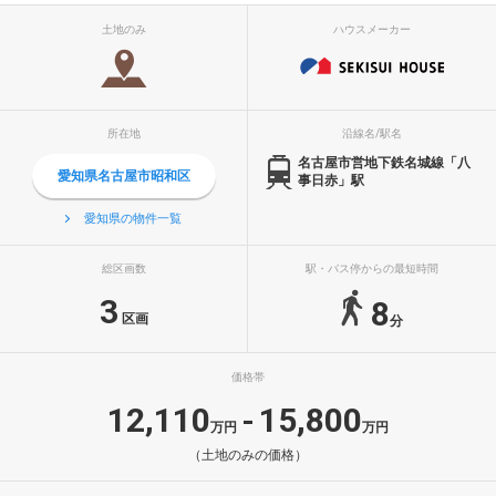
土地のみ
ハウスメーカー
所在地
沿線名/駅名
名古屋市営地下鉄名城線「八
愛知県名古屋市昭和区
事日赤」駅
愛知県の物件一覧
総区画数
駅・バス停からの最短時間
3
8
区画
分
価格帯
12,110
15,800
-
万円
万円
（土地のみの価格）