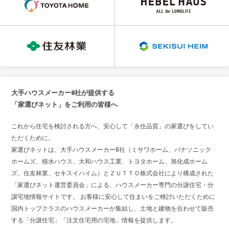
大手ハウスメーカー8社が提供する
「家選びネット」をご利用の皆様へ
これから住宅を検討される方へ、安心して「永住品質」の家選びをしてい
ただくために。
家選びネットは、大手ハウスメーカー8社（ミサワホーム、パナソニック
ホームズ、積水ハウス、大和ハウス工業、トヨタホーム、旭化成ホーム
ズ、住友林業、セキスイハイム）とＺＵＴＴＯ株式会社により構成された
「家選びネット運営委員会」による、ハウスメーカー専門の分譲住宅・分
譲宅地情報サイトです。 お客様に安心して住まいをご検討いただくために
国内トップクラスのハウスメーカーが集結し、土地と建物を合わせて販売
する「分譲住宅」「注文住宅用の宅地」情報を提供します。