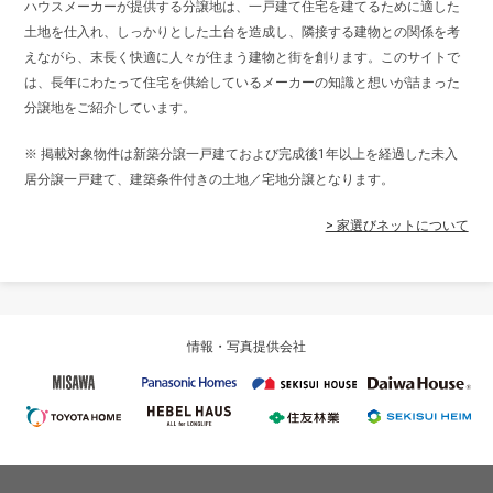
ハウスメーカーが提供する分譲地は、一戸建て住宅を建てるために適した
土地を仕入れ、しっかりとした土台を造成し、隣接する建物との関係を考
えながら、末長く快適に人々が住まう建物と街を創ります。このサイトで
は、長年にわたって住宅を供給しているメーカーの知識と想いが詰まった
分譲地をご紹介しています。
※ 掲載対象物件は新築分譲一戸建ておよび完成後1年以上を経過した未入
居分譲一戸建て、建築条件付きの土地／宅地分譲となります。
> 家選びネットについて
情報・写真提供会社