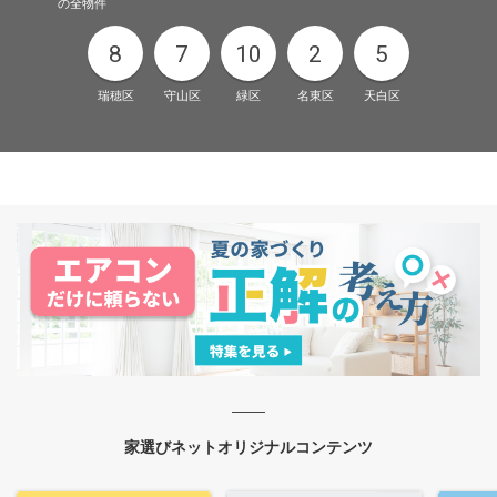
の全物件
8
7
10
2
5
瑞穂区
守山区
緑区
名東区
天白区
家選びネットオリジナルコンテンツ