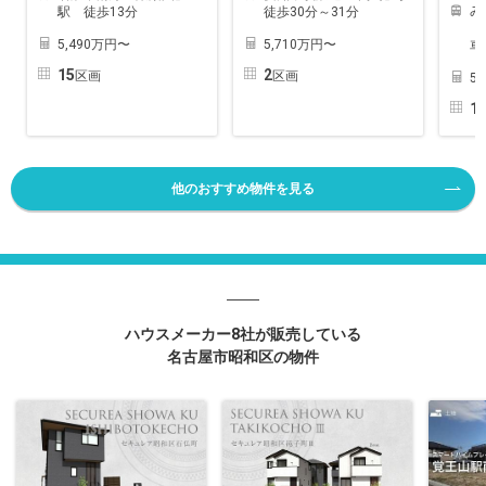
み
駅 徒歩13分
徒歩30分～31分
「
5,490万円〜
5,710万円〜
車
15
2
区画
区画
5
1
他のおすすめ物件を見る
ハウスメーカー8社が販売している
名古屋市昭和区の物件