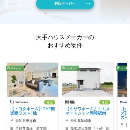
特設ページへ
大手ハウスメーカーの
おすすめ物件
Pick up
Pick up
Pick 
建 売
建 売
【トヨタホーム】THE聚
【ミサワホーム】エムス
【パ
楽園ラスト1棟
マートシティ岡崎駅南
ズ】
ズ三
愛知県東海市
愛知県岡崎市
愛
名鉄常滑線「聚楽園」
愛知環状鉄道 「岡崎」駅