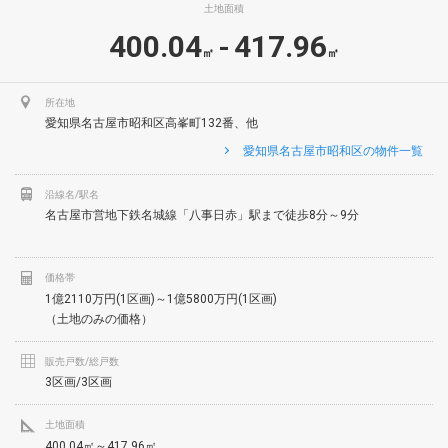
土地面積
400.04
417.96
-
㎡
㎡
所在地
愛知県名古屋市昭和区高峯町132番、他
愛知県名古屋市昭和区の物件一覧
沿線名/駅名
名古屋市営地下鉄名城線「八事日赤」駅まで徒歩8分～9分
価格帯
1億2110万円(1区画)～1億5800万円(1区画)
（土地のみの価格）
販売戸数/総戸数
3区画/3区画
土地面積
400.04㎡～417.96㎡