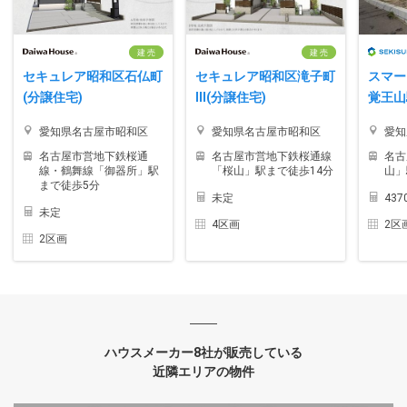
建 売
建 売
セキュレア昭和区石仏町
セキュレア昭和区滝子町
スマー
(分譲住宅)
III(分譲住宅)
覚王山
愛知県名古屋市昭和区
愛知県名古屋市昭和区
愛知
名古屋市営地下鉄桜通
名古屋市営地下鉄桜通線
名古
線・鶴舞線「御器所」駅
「桜山」駅まで徒歩14分
山」
まで徒歩5分
未定
43
未定
4区画
2区
2区画
ハウスメーカー8社が販売している
近隣エリアの物件