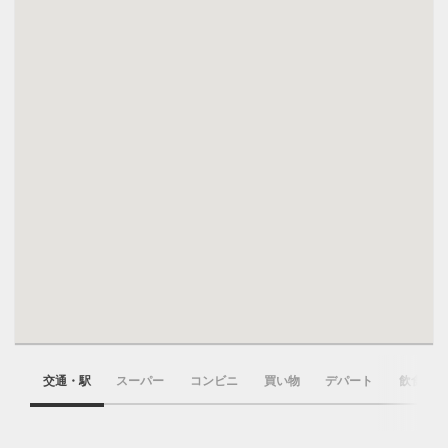
交通・駅
スーパー
コンビニ
買い物
デパート
飲食店