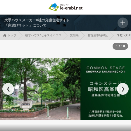
大手ハウスメーカー8社の分譲住宅サイト
「家選びネット」について
トップ
積水ハウス/セキスイハウス
愛知県
名古屋市昭和区
コモンス
1 / 18
❮
❯