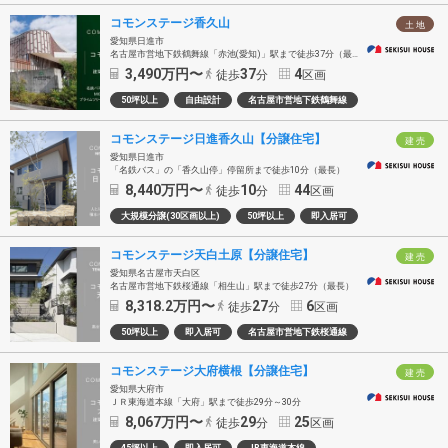
コモンステージ香久山
土 地
愛知県日進市
名古屋市営地下鉄鶴舞線「赤池(愛知)」駅まで徒歩37分（最長）
3,490
万円〜
37
4
徒歩
分
区画
50坪以上
自由設計
名古屋市営地下鉄鶴舞線
コモンステージ日進香久山【分譲住宅】
建 売
愛知県日進市
「名鉄バス」の「香久山停」停留所まで徒歩10分（最長）
8,440
万円〜
10
44
徒歩
分
区画
大規模分譲(30区画以上)
50坪以上
即入居可
コモンステージ天白土原【分譲住宅】
建 売
愛知県名古屋市天白区
名古屋市営地下鉄桜通線「相生山」駅まで徒歩27分（最長）
8,318.2
万円〜
27
6
徒歩
分
区画
50坪以上
即入居可
名古屋市営地下鉄桜通線
コモンステージ大府横根【分譲住宅】
建 売
愛知県大府市
ＪＲ東海道本線「大府」駅まで徒歩29分～30分
8,067
万円〜
29
25
徒歩
分
区画