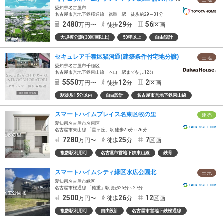
土 地
愛知県名古屋市
名古屋市営地下鉄桜通線「徳重」駅 徒歩約29～31分
2480
29
56
万円〜
徒歩
分
区画
大規模分譲(30区画以上)
50坪以上
自由設計
セキュレア千種区猫洞通(建築条件付宅地分譲)
土 地
愛知県名古屋市千種区
名古屋市営地下鉄東山線「本山」駅まで徒歩12分
5550
12
2
万円〜
徒歩
分
区画
駅徒歩15分以内
自由設計
名古屋市営地下鉄東山線
スマートハイムプレイス名東区牧の里
建 売
愛知県名古屋市名東区
名古屋市東山線 「星ヶ丘」駅 徒歩25分～26分
7280
25
7
万円〜
徒歩
分
区画
複数駅利用可
名古屋市営地下鉄東山線
鉄骨
スマートハイムシティ緑区水広公園北
土 地
愛知県名古屋市緑区
名古屋市桜通線 「徳重」駅 徒歩26分～27分
2500
26
12
万円〜
徒歩
分
区画
複数駅利用可
自由設計
名古屋市営地下鉄桜通線