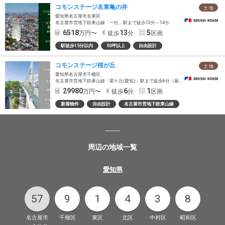
コモンステージ名東亀の井
土 地
愛知県名古屋市名東区
名古屋市営地下鉄東山線「一社」駅まで徒歩13分～14分
6518
13
5
万円〜
徒歩
分
区画
駅徒歩15分以内
50坪以上
自由設計
コモンステージ桜が丘
土 地
愛知県名古屋市千種区
名古屋市営地下鉄東山線「星ケ丘(愛知)」駅まで徒歩6分（最長）
29980
6
1
万円〜
徒歩
分
区画
新着物件
自由設計
名古屋市営地下鉄東山線
周辺の地域一覧
愛知県
57
9
1
4
3
8
名古屋市
千種区
東区
北区
中村区
昭和区