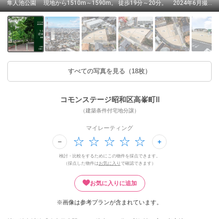
隼人池公園 現地から1510m～1590m。 徒歩19分～20分。 2024年6月撮影
すべての写真を見る（18枚）
コモンステージ昭和区高峯町Ⅱ
（建築条件付宅地分譲）
マイレーティング
検討・比較をするためにこの物件を採点できます。
（採点した物件は
お気に入り
で確認できます）
お気に入りに追加
※画像は参考プランが含まれています。