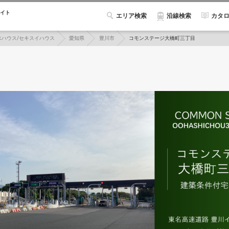
イト
エリア検索
カタ
沿線検索
水ハウス/セキスイハウス
愛知県
豊川市
コモンステージ大橋町三丁目