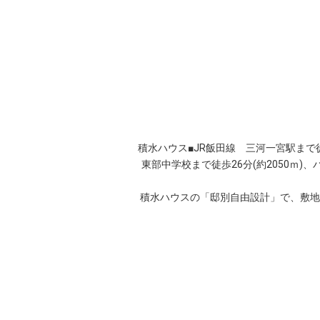
積水ハウス■JR飯田線 三河一宮駅まで徒歩
東部中学校まで徒歩26分(約2050ｍ)
積水ハウスの「邸別自由設計」で、敷地