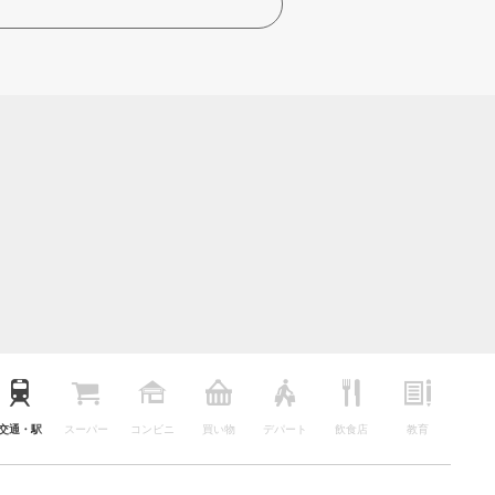
交通・駅
スーパー
コンビニ
買い物
デパート
飲食店
教育
公園