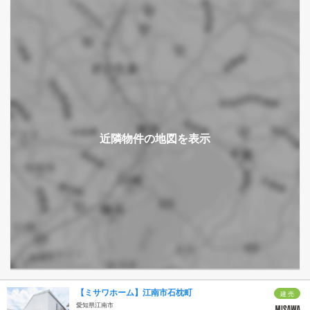
【ミサワホーム】江南市石枕町
建 売
愛知県江南市