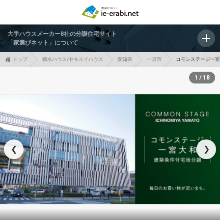
大手ハウスメーカー8社の分譲住宅サイト
「家選びネット」について
トップ
積水ハウス/セキスイハウス
愛知県
一宮市
コモンステージ一
1 / 18
❮
❯