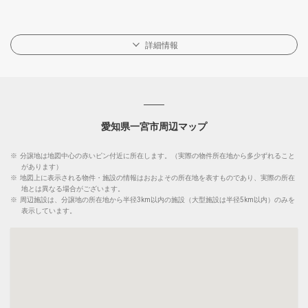
詳細情報
愛知県一宮市周辺マップ
※
分譲地は地図中心の赤いピン付近に所在します。（実際の物件所在地から多少ずれること
があります）
※
地図上に表示される物件・施設の情報はおおよその所在地を表すものであり、実際の所在
地とは異なる場合がございます。
※
周辺施設は、分譲地の所在地から半径3km以内の施設（大型施設は半径5km以内）のみを
表示しています。