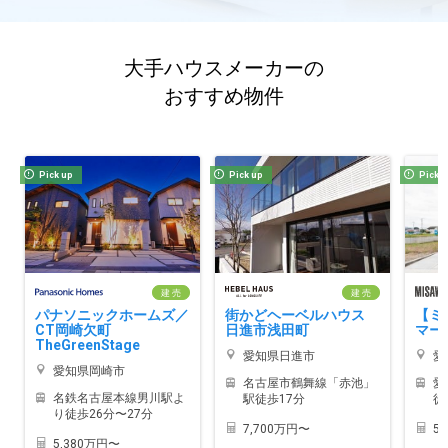
大手ハウスメーカーの
おすすめ物件
Pick up
Pick up
Pick 
建 売
建 売
パナソニックホームズ／
街かどヘーベルハウス
【ミ
CT岡崎欠町
日進市浅田町
マー
TheGreenStage
愛知県日進市
愛
愛知県岡崎市
名古屋市鶴舞線「赤池」
愛
名鉄名古屋本線男川駅よ
駅徒歩17分
徒
り徒歩26分〜27分
7,700万円〜
5
5,380万円〜