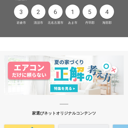
3
2
6
1
5
4
岩倉市
清須市
北名古屋市
あま市
丹羽郡
海部郡
家選びネットオリジナルコンテンツ