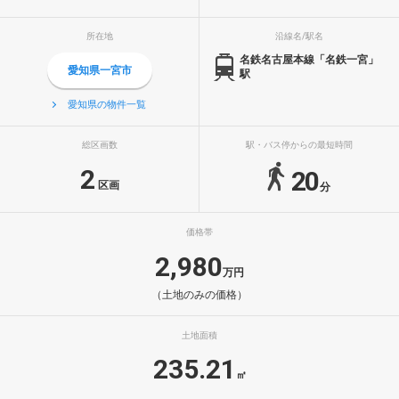
所在地
沿線名/駅名
名鉄名古屋本線「名鉄一宮」
愛知県一宮市
駅
愛知県の物件一覧
総区画数
駅・バス停からの最短時間
2
20
区画
分
価格帯
2,980
万円
（土地のみの価格）
土地面積
235.21
㎡