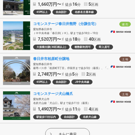
1,660
万円〜
16
5
徒歩
分
区画
45坪以上
自由設計
名鉄名古屋本線
コモンステージ春日井熊野（分譲住宅）
建 売
愛知県春日井市
ＪＲ中央本線「春日井(ＪＲ)」駅まで徒歩18分～19分
7,520
万円〜
18
40
徒歩
分
区画
大規模分譲(30区画以上)
複数駅利用可
即入居可
春日井市柏原町分譲地
土 地
愛知県春日井市
最寄バス停「柏原町5丁目」停留所まで徒歩5分（最長）、「かすがいシティバス」に乗車、ＪＲ中央本線「春日井(ＪＲ)」駅まで14分
2,748
万円〜
5
2
徒歩
分
区画
45坪以上
自由設計
JR中央本線
コモンステージ犬山橋爪
土 地
愛知県犬山市
名鉄犬山線「犬山口」駅まで徒歩11分（最長）
1,490
万円〜
11
4
徒歩
分
区画
駅徒歩15分以内
自由設計
名鉄犬山線
さらに表示