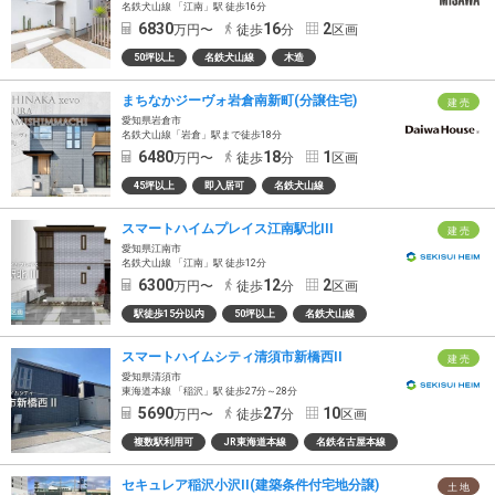
名鉄犬山線 「江南」駅 徒歩16分
6830
16
2
万円〜
徒歩
分
区画
50坪以上
名鉄犬山線
木造
まちなかジーヴォ岩倉南新町(分譲住宅)
建 売
愛知県岩倉市
名鉄犬山線「岩倉」駅まで徒歩18分
6480
18
1
万円〜
徒歩
分
区画
45坪以上
即入居可
名鉄犬山線
スマートハイムプレイス江南駅北III
建 売
愛知県江南市
名鉄犬山線 「江南」駅 徒歩12分
6300
12
2
万円〜
徒歩
分
区画
駅徒歩15分以内
50坪以上
名鉄犬山線
スマートハイムシティ清須市新橋西II
建 売
愛知県清須市
東海道本線 「稲沢」駅 徒歩27分～28分
5690
27
10
万円〜
徒歩
分
区画
複数駅利用可
JR東海道本線
名鉄名古屋本線
セキュレア稲沢小沢II(建築条件付宅地分譲)
土 地