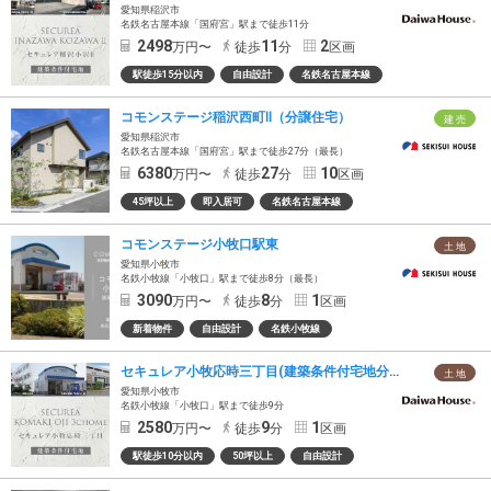
愛知県稲沢市
名鉄名古屋本線「国府宮」駅まで徒歩11分
2498
11
2
万円〜
徒歩
分
区画
駅徒歩15分以内
自由設計
名鉄名古屋本線
コモンステージ稲沢西町Ⅱ（分譲住宅）
建 売
愛知県稲沢市
名鉄名古屋本線「国府宮」駅まで徒歩27分（最長）
6380
27
10
万円〜
徒歩
分
区画
45坪以上
即入居可
名鉄名古屋本線
コモンステージ小牧口駅東
土 地
愛知県小牧市
名鉄小牧線「小牧口」駅まで徒歩8分（最長）
3090
8
1
万円〜
徒歩
分
区画
新着物件
自由設計
名鉄小牧線
セキュレア小牧応時三丁目(建築条件付宅地分譲)
土 地
愛知県小牧市
名鉄小牧線「小牧口」駅まで徒歩9分
2580
9
1
万円〜
徒歩
分
区画
駅徒歩10分以内
50坪以上
自由設計