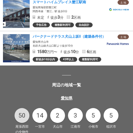
スマートハイムプレイス蟹江駅南
土 地
愛知県海部郡蟹江町
関西本線 「蟹江」駅 徒歩3分
3
2
未定
徒歩
分
区画
予告広告
複数駅利用可
自由設計
パークナードテラス犬山上坂Ⅱ（建築条件付）
土 地
愛知県犬山市
名鉄犬山線犬山口駅より徒歩10分
1580
10
6
万円〜
徒歩
分
区画
駅徒歩10分以内
45坪以上
複数駅利用可
周辺の地域一覧
愛知県
50
14
2
3
5
5
尾張西部
一宮市
犬山市
江南市
小牧市
稲沢市
の全物件