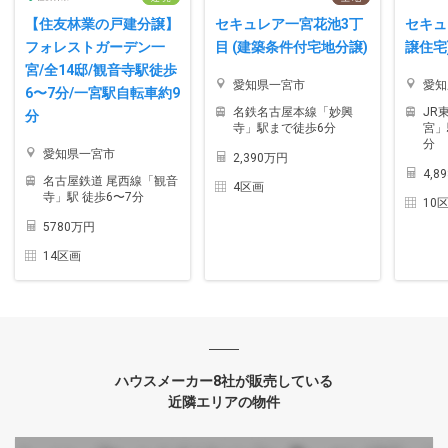
【住友林業の戸建分譲】
セキュレア一宮花池3丁
セキュ
フォレストガーデン一
目 (建築条件付宅地分譲)
譲住宅
宮/全14邸/観音寺駅徒歩
愛知県一宮市
愛知
6〜7分/一宮駅自転車約9
名鉄名古屋本線「妙興
JR
分
寺」駅まで徒歩6分
宮」
分
愛知県一宮市
2,390万円
4,8
名古屋鉄道 尾西線「観音
4区画
寺」駅 徒歩6〜7分
10
5780万円
14区画
ハウスメーカー8社が販売している
近隣エリアの物件