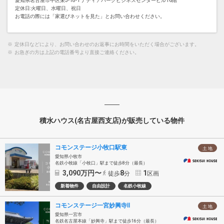
愛知県名古屋市中区栄3-18-1 ナディアパークビジネスセンタービル16階
定休日:火曜日、水曜日、祝日
お電話の際には「家選びネットを見た」とお問い合わせください。
※
定休日などにより、お問い合わせのお返事にお時間をいただく場合がございます。
※
お急ぎの方は上記の電話番号より直接ご連絡ください。
積水ハウス(名古屋西支店)が販売している物件
コモンステージ小牧口駅東
土 地
愛知県小牧市
名鉄小牧線「小牧口」駅まで徒歩8分（最長）
3,090
万円〜
8
1
徒歩
分
区画
新着物件
自由設計
名鉄小牧線
コモンステージ一宮妙興寺Ⅱ
土 地
愛知県一宮市
名鉄名古屋本線「妙興寺」駅まで徒歩16分（最長）