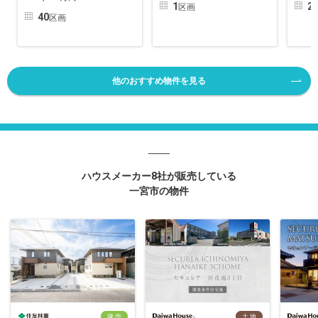
1
2
区画
40
区画
他のおすすめ物件を見る
ハウスメーカー8社が販売している
一宮市の物件
建 売
土 地