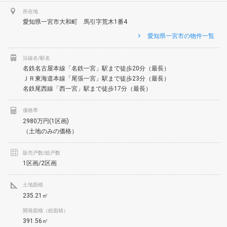
所在地
愛知県一宮市大和町 馬引字荒木1番4
愛知県一宮市の物件一覧
沿線名/駅名
名鉄名古屋本線「名鉄一宮」駅まで徒歩20分（最長）
ＪＲ東海道本線「尾張一宮」駅まで徒歩23分（最長）
名鉄尾西線「西一宮」駅まで徒歩17分（最長）
価格帯
2980万円(1区画)
（土地のみの価格）
販売戸数/総戸数
1区画/2区画
土地面積
235.21㎡
開発面積（総面積）
391.56㎡