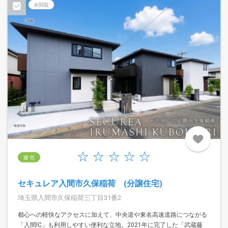
未閲覧
建 売
セキュレア入間市久保稲荷 (分譲住宅)
埼玉県入間市久保稲荷三丁目31番2
都心への軽快なアクセスに加えて、中央道や東名高速道路につながる
「入間IC」も利用しやすい便利な立地。2021年に完了した「武蔵藤