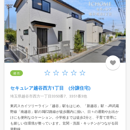
建 売
セキュレア越谷西方1丁目 (分譲住宅)
埼玉県越谷市西方一丁目3350番7、3351番3他
東武スカイツリーライン「越谷」駅をはじめ、「新越谷」駅・JR武蔵
野線「南越谷」駅の3駅2路線が徒歩圏内に揃い、日々の通勤やお出か
けにも便利なロケーション。小学校までは徒歩2分と、子育て世帯に
も嬉しい住環境が整っています。玄関・洗面・キッチンがつながる回
遊動線...