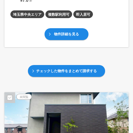
97.0
㎡
埼玉県中央エリア
複数駅利用可
即入居可
物件詳細を見る
チェックした物件をまとめて請求する
未閲覧