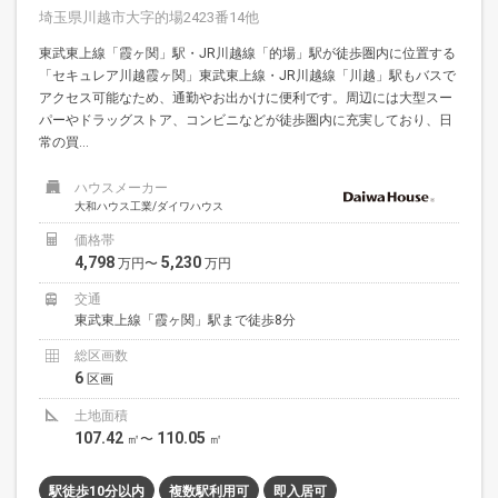
埼玉県川越市大字的場2423番14他
東武東上線「霞ヶ関」駅・JR川越線「的場」駅が徒歩圏内に位置する
「セキュレア川越霞ヶ関」東武東上線・JR川越線「川越」駅もバスで
アクセス可能なため、通勤やお出かけに便利です。周辺には大型スー
パーやドラッグストア、コンビニなどが徒歩圏内に充実しており、日
常の買...
ハウスメーカー
大和ハウス工業/ダイワハウス
価格帯
4,798
5,230
万円〜
万円
交通
東武東上線「霞ヶ関」駅まで徒歩8分
総区画数
6
区画
土地面積
107.42
110.05
㎡〜
㎡
駅徒歩10分以内
複数駅利用可
即入居可