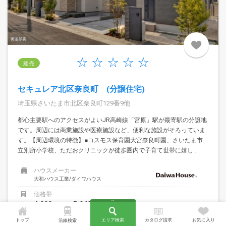
建 売
セキュレア北区奈良町 (分譲住宅)
埼玉県さいたま市北区奈良町129番9他
都心主要駅へのアクセスがよいJR高崎線「宮原」駅が最寄駅の分譲地
です。周辺には商業施設や医療施設など、便利な施設がそろっていま
す。【周辺環境の特徴】■コスモス保育園大宮奈良町園、さいたま市
立別所小学校、ただおクリニックが徒歩圏内で子育て世帯に嬉し...
ハウスメーカー
大和ハウス工業/ダイワハウス
価格帯
4,990
5,940
万円〜
万円
トップ
エリア検索
カタログ請求
お気に入り
交通
沿線検索