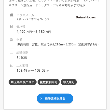
世帯にも嬉しい立地。ビッグ・エーさいたま別所町店、コメリハード
＆グリーン別所店、ドラッグストアセキ吉野町店まで徒歩...
ハウスメーカー
大和ハウス工業/ダイワハウス
価格帯
4,490
5,180
万円〜
万円
交通
JR高崎線「宮原」駅まで約2,210m～2,230m（自転車約11分）
総区画数
16
区画
土地面積
102.49
103.05
㎡〜
㎡
埼玉県中央エリア
複数駅利用可
即入居可
物件詳細を見る