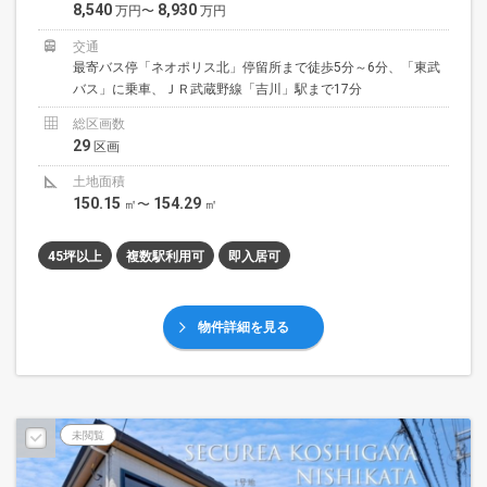
8,540
8,930
万円〜
万円
交通
最寄バス停「ネオポリス北」停留所まで徒歩5分～6分、「東武
バス」に乗車、ＪＲ武蔵野線「吉川」駅まで17分
総区画数
29
区画
土地面積
150.15
154.29
㎡〜
㎡
45坪以上
複数駅利用可
即入居可
物件詳細を見る
未閲覧