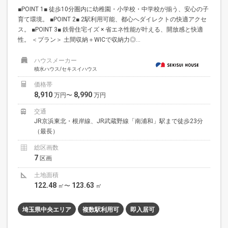
■POINT 1■ 徒歩10分圏内に幼稚園・小学校・中学校が揃う、安心の子
育て環境。 ■POINT 2■ 2駅利用可能、都心へダイレクトの快適アクセ
ス。 ■POINT 3■ 鉄骨住宅イズ × 省エネ性能が叶える、開放感と快適
性。 ＜プラン＞ 土間収納＋WICで収納力◎...
ハウスメーカー
積水ハウス/セキスイハウス
価格帯
8,910
8,990
万円〜
万円
交通
JR京浜東北・根岸線、JR武蔵野線「南浦和」駅まで徒歩23分
（最長）
総区画数
7
区画
土地面積
122.48
123.63
㎡〜
㎡
埼玉県中央エリア
複数駅利用可
即入居可