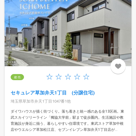
建 売
セキュレア草加弁天1丁目 (分譲住宅)
埼玉県草加市弁天1丁目1047番1他
ダイワハウスが描く街づくり。落ち着きと統一感のある全13区画。東
武スカイツリーライン「獨協大学前」駅まで徒歩圏内。生活施設や教
育施設が身近に揃う、暮らしやすい住環境です。東武ストア草加中根
店やウエルシア草加松江店、セブンイレブン草加弁天1丁目店が...