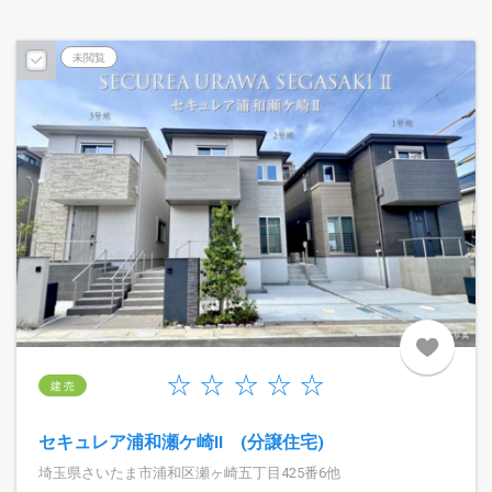
未閲覧
建 売
セキュレア浦和瀬ケ崎II (分譲住宅)
埼玉県さいたま市浦和区瀬ヶ崎五丁目425番6他