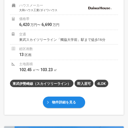
ハウスメーカー
大和ハウス工業/ダイワハウス
価格帯
6,420
6,690
万円〜
万円
交通
東武スカイツリーライン「獨協大学前」駅まで徒歩16分
総区画数
13
区画
土地面積
102.45
103.23
㎡〜
㎡
東武伊勢崎線（スカイツリーライン）
即入居可
4LDK
物件詳細を見る