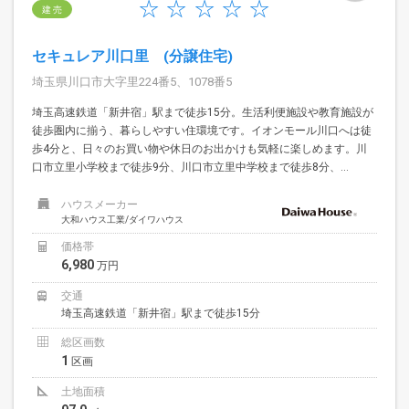
建 売
セキュレア川口里 (分譲住宅)
埼玉県川口市大字里224番5、1078番5
埼玉高速鉄道「新井宿」駅まで徒歩15分。生活利便施設や教育施設が
徒歩圏内に揃う、暮らしやすい住環境です。イオンモール川口へは徒
歩4分と、日々のお買い物や休日のお出かけも気軽に楽しめます。川
口市立里小学校まで徒歩9分、川口市立里中学校まで徒歩8分、...
ハウスメーカー
大和ハウス工業/ダイワハウス
価格帯
6,980
万円
交通
埼玉高速鉄道「新井宿」駅まで徒歩15分
総区画数
1
区画
土地面積