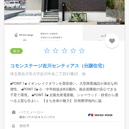
建 売
コモンステージ吉川センティアス（分譲住宅）
埼玉県吉川市大字吉川中央二丁目31番22、他
■POINT 1■ イオンレイクタウンを普段使い。大型商業施設が身近な利
便性。 ■POINT 2■ 小・中学校徒歩8分圏内。遊歩道隣接の安心できる
子育て環境。 ■POINT 3■ 太陽光発電搭載。シャーウッド・鉄骨から選
べる上質な住まい。 【まち全体の魅力】 区画整理地内に誕...
ハウスメーカー
積水ハウス/セキスイハウス
価格帯