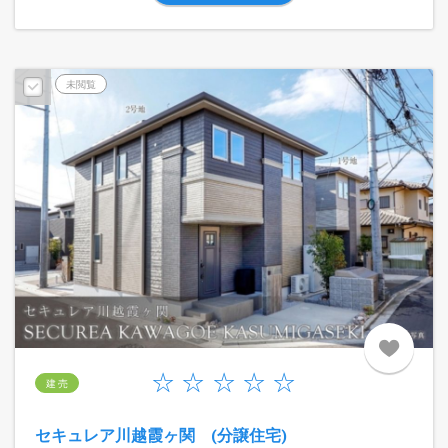
未閲覧
建 売
セキュレア川越霞ヶ関 (分譲住宅)