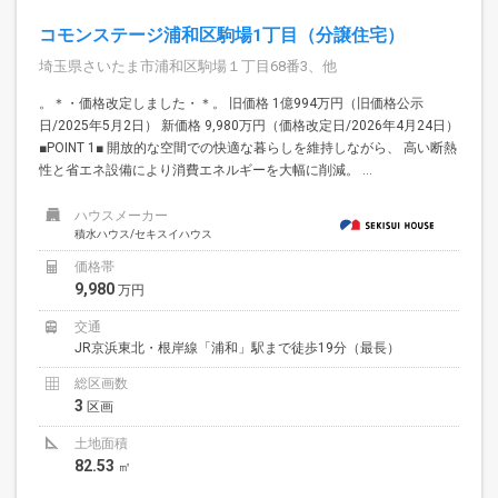
コモンステージ浦和区駒場1丁目（分譲住宅）
埼玉県さいたま市浦和区駒場１丁目68番3、他
。＊・価格改定しました・＊。 旧価格 1億994万円（旧価格公示
日/2025年5月2日） 新価格 9,980万円（価格改定日/2026年4月24日）
■POINT 1■ 開放的な空間での快適な暮らしを維持しながら、 高い断熱
性と省エネ設備により消費エネルギーを大幅に削減。 ...
ハウスメーカー
積水ハウス/セキスイハウス
価格帯
9,980
万円
交通
JR京浜東北・根岸線「浦和」駅まで徒歩19分（最長）
総区画数
3
区画
土地面積
82.53
㎡