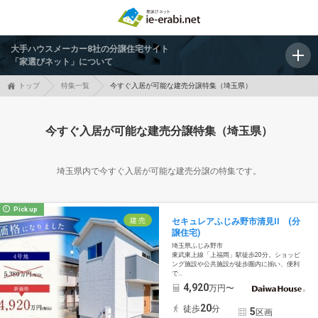
大手ハウスメーカー8社の分譲住宅サイト
「家選びネット」について
トップ
特集一覧
今すぐ入居が可能な建売分譲特集（埼玉県）
今すぐ入居が可能な建売分譲特集（埼玉県）
埼玉県内で今すぐ入居が可能な建売分譲の特集です。
Pick up
建 売
セキュレアふじみ野市清見II (分
譲住宅)
埼玉県ふじみ野市
東武東上線「上福岡」駅徒歩20分。ショッピ
ング施設や公共施設が徒歩圏内に揃い、便利
で...
4,920
万円〜
20
徒歩
分
5
区画