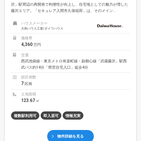
沢」駅周辺の再開発で利便性が向上し、住宅地としての魅力が増した
藤沢エリア。「セキュレア入間市久保稲荷」は、そのメイン...
ハウスメーカー
大和ハウス工業/ダイワハウス
価格帯
4,360
万円
交通
西武池袋線・東京メトロ有楽町線・副都心線「武蔵藤沢」駅西
武バス約14分「県営住宅入口」徒歩4分
総区画数
7
区画
土地面積
123.67
㎡
複数駅利用可
即入居可
情報充実
物件詳細を見る