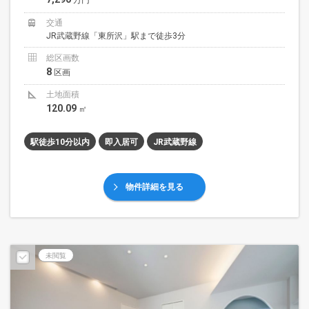
万円
交通
JR武蔵野線「東所沢」駅まで徒歩3分
総区画数
8
区画
土地面積
120.09
㎡
駅徒歩10分以内
即入居可
JR武蔵野線
物件詳細を見る
未閲覧