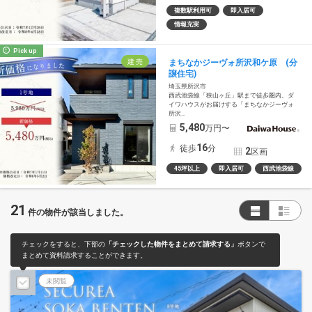
複数駅利用可
即入居可
情報充実
Pick up
建 売
まちなかジーヴォ所沢和ケ原 (分
譲住宅)
埼玉県所沢市
西武池袋線「狭山ヶ丘」駅まで徒歩圏内。ダ
イワハウスがお届けする「まちなかジーヴォ
所沢...
5,480
万円〜
16
徒歩
分
2
区画
45坪以上
即入居可
西武池袋線
21
件の物件が該当しました。
チェックをすると、下部の
「チェックした物件をまとめて請求する」
ボタンで
まとめて資料請求することができます。
未閲覧