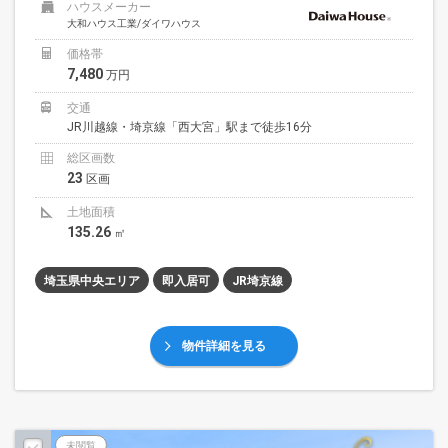
ハウスメーカー
大和ハウス工業/ダイワハウス
価格帯
7,480
万円
交通
JR川越線・埼京線「西大宮」駅まで徒歩16分
総区画数
23
区画
土地面積
135.26
㎡
埼玉県中央エリア
即入居可
JR埼京線
物件詳細を見る
未閲覧