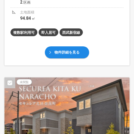
2
区画
土地面積
94.84
㎡
複数駅利用可
即入居可
西武新宿線
物件詳細を見る
未閲覧