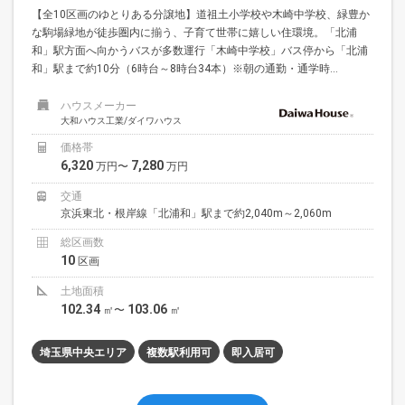
【全10区画のゆとりある分譲地】道祖土小学校や木崎中学校、緑豊か
な駒場緑地が徒歩圏内に揃う、子育て世帯に嬉しい住環境。「北浦
和」駅方面へ向かうバスが多数運行「木崎中学校」バス停から「北浦
和」駅まで約10分（6時台～8時台34本）※朝の通勤・通学時...
ハウスメーカー
大和ハウス工業/ダイワハウス
価格帯
6,320
7,280
万円〜
万円
交通
京浜東北・根岸線「北浦和」駅まで約2,040m～2,060m
総区画数
10
区画
土地面積
102.34
103.06
㎡〜
㎡
埼玉県中央エリア
複数駅利用可
即入居可