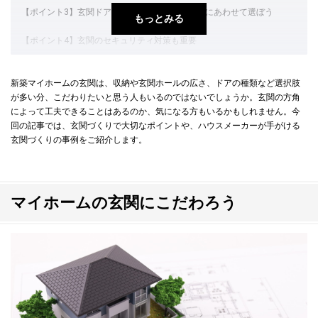
【ポイント3】玄関ドアはライフスタイルや好みにあわせて選ぼう
もっとみる
【ポイント4】玄関のセキュリティ対策も重要
【ポイント5】玄関の方角にあわせた工夫をしよう
新築マイホームの玄関は、収納や玄関ホールの広さ、ドアの種類など選択肢
が多い分、こだわりたいと思う人もいるのではないでしょうか。玄関の方角
ハウスメーカーで叶える快適な玄関づくり
によって工夫できることはあるのか、気になる方もいるかもしれません。今
回の記事では、玄関づくりで大切なポイントや、ハウスメーカーが手がける
マイホームの玄関について家族と話し合おう
玄関づくりの事例をご紹介します。
マイホームの玄関にこだわろう