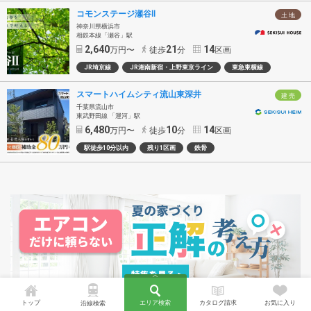
コモンステージ瀬谷Ⅱ
土 地
神奈川県横浜市
相鉄本線「瀬谷」駅
2,640
21
14
万円〜
徒歩
分
区画
JR埼京線
JR湘南新宿・上野東京ライン
東急東横線
スマートハイムシティ流山東深井
建 売
千葉県流山市
東武野田線 「運河」駅
6,480
10
14
万円〜
徒歩
分
区画
駅徒歩10分以内
残り1区画
鉄骨
トップ
エリア検索
カタログ請求
お気に入り
沿線検索