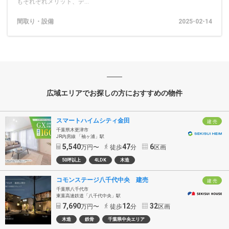
もそれぞれメリット、デ...
間取り・設備
2025-02-14
広域エリアでお探しの方におすすめの物件
スマートハイムシティ金田
建 売
千葉県木更津市
JR内房線 「袖ヶ浦」駅
5,540
47
6
万円〜
徒歩
分
区画
50坪以上
4LDK
木造
コモンステージ八千代中央 建売
建 売
千葉県八千代市
東葉高速鉄道「八千代中央」駅
7,690
12
32
万円〜
徒歩
分
区画
木造
鉄骨
千葉県中央エリア