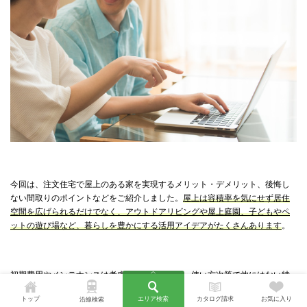
今回は、注文住宅で屋上のある家を実現するメリット・デメリット、後悔し
ない間取りのポイントなどをご紹介しました。
屋上は容積率を気にせず居住
空間を広げられるだけでなく、アウトドアリビングや屋上庭園、子どもやペ
ットの遊び場など、暮らしを豊かにする活用アイデアがたくさんあります
。
初期費用やメンテナンスは考慮すべき点ですが、使い方次第で他にはない特
別な暮らしを手に入れることができるでしょう。この記事を参考に、屋上の
トップ
エリア検索
カタログ請求
お気に入り
沿線検索
ある理想の家づくりを実現してくださいね。