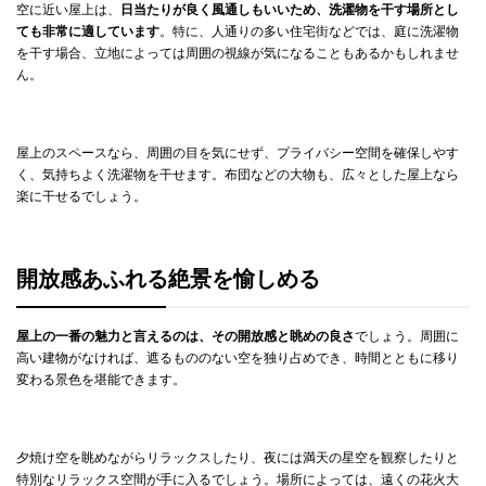
空に近い屋上は、
日当たりが良く風通しもいいため、洗濯物を干す場所とし
ても非常に適しています
。特に、人通りの多い住宅街などでは、庭に洗濯物
を干す場合、立地によっては周囲の視線が気になることもあるかもしれませ
ん。
屋上のスペースなら、周囲の目を気にせず、プライバシー空間を確保しやす
く、気持ちよく洗濯物を干せます。布団などの大物も、広々とした屋上なら
楽に干せるでしょう。
開放感あふれる絶景を愉しめる
屋上の一番の魅力と言えるのは、その開放感と眺めの良さ
でしょう。周囲に
高い建物がなければ、遮るもののない空を独り占めでき、時間とともに移り
変わる景色を堪能できます。
夕焼け空を眺めながらリラックスしたり、夜には満天の星空を観察したりと
特別なリラックス空間が手に入るでしょう。場所によっては、遠くの花火大