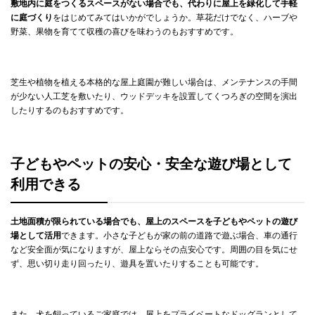
敷地内に庭をつくるスペースがない場合でも、代わりに屋上を緑化して手軽
に庭づくり
をはじめてみてはいかがでしょうか。草花だけでなく、ハーブや
野菜、果物を育てて収穫の喜びを味わうのもおすすめです。
芝生や植物を植える本格的な屋上庭園が難しい場合は、メンテナンスの手間
が少ない人工芝を敷いたり、ウッドデッキを設置してくつろぎの空間を演出
したりするのもおすすめです。
子どもやペットの安心・安全な遊び場として
利用できる
土地面積が限られている場合でも、屋上のスペースを子どもやペットの遊び
場として活用
できます。小さな子どもが家の前の道路で遊ぶ場合、車の通行
など安全面が気になりますが、屋上ならその点安心です。周囲の目を気にせ
ず、思い切り走り回ったり、遊具を置いたりすることも可能です。
また、犬を飼っているご家庭では、屋上をプライベートなドッグランとして