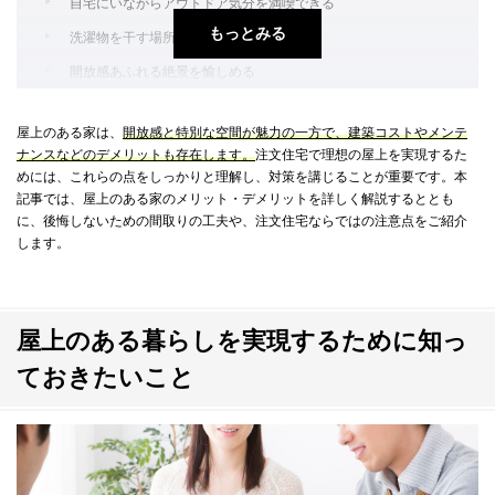
自宅にいながらアウトドア気分を満喫できる
もっとみる
洗濯物を干す場所として活用できる
開放感あふれる絶景を愉しめる
夏はプール、冬は露天風呂などスカイバスを満喫できる
屋上のある家は、
開放感と特別な空間が魅力の一方で、建築コストやメンテ
緑化して屋上庭園をつくれる
ナンスなどのデメリットも存在します。
注文住宅で理想の屋上を実現するた
子どもやペットの安心・安全な遊び場として利用できる
めには、これらの点をしっかりと理解し、対策を講じることが重要です。本
記事では、屋上のある家のメリット・デメリットを詳しく解説するととも
延床面積に算入されない
に、後悔しないための間取りの工夫や、注文住宅ならではの注意点をご紹介
します。
知っておきたい屋上のある家のデメリットと対策
陸屋根が前提、外壁への影響を考慮する必要がある
建築コストが高くなる
屋上のある暮らしを実現するために知っ
雨漏りのリスクがある
ておきたいこと
落下防止とプライバシー確保を両立する必要がある
安全と美観を保つために、維持管理の手間がかかる
明確な目的がないとデッドスペースになる