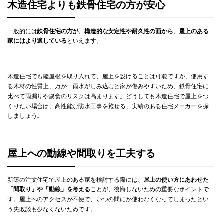
木造住宅よりも鉄骨住宅の方が安心
一般的には
鉄骨住宅の方が、構造的な安定性や耐久性の面から、屋上のある
家にはより適している
といえます。
木造住宅でも陸屋根を取り入れて、屋上を設けることは可能ですが、使用す
る木材の性質上、万が一雨水がしみ込むと家が傷みやすいため、鉄骨住宅に
比べて雨漏りや腐食のリスクは高まります。どうしても木造住宅で屋上をつ
くりたい場合は、高性能な防水工事を施せる、実績のある住宅メーカーを探
しましょう。
屋上への動線や間取りを工夫する
新築の注文住宅で屋上のある家を検討する際には、
屋上の使い方にあわせた
「間取り」や「動線」を考える
ことが、後悔しないための重要なポイントで
す。屋上へのアクセスが不便で、いつの間にか使わなくなってしまったとい
う失敗談も少なくないためです。