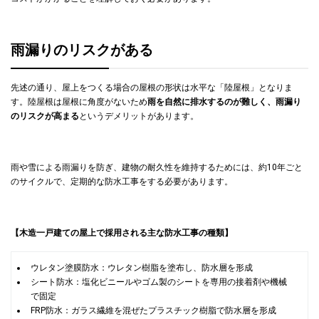
雨漏りのリスクがある
先述の通り、屋上をつくる場合の屋根の形状は水平な「陸屋根」となりま
す。陸屋根は屋根に角度がないため
雨を自然に排水するのが難しく、雨漏り
のリスクが高まる
というデメリットがあります。
雨や雪による雨漏りを防ぎ、建物の耐久性を維持するためには、約10年ごと
のサイクルで、定期的な防水工事をする必要があります。
【木造一戸建ての屋上で採用される主な防水工事の種類】
ウレタン塗膜防水：ウレタン樹脂を塗布し、防水層を形成
シート防水：塩化ビニールやゴム製のシートを専用の接着剤や機械
で固定
FRP防水：ガラス繊維を混ぜたプラスチック樹脂で防水層を形成