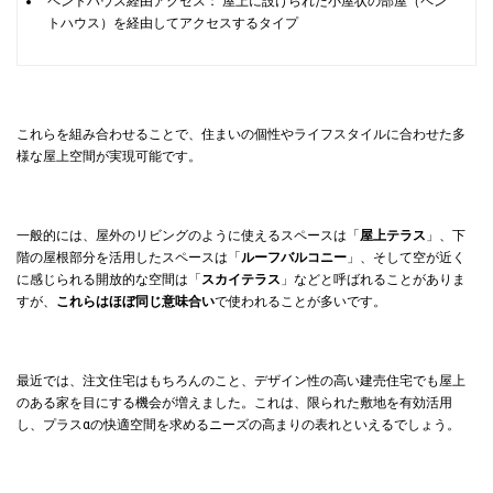
ペントハウス経由アクセス： 屋上に設けられた小屋状の部屋（ペン
トハウス）を経由してアクセスするタイプ
これらを組み合わせることで、住まいの個性やライフスタイルに合わせた多
様な屋上空間が実現可能です。
一般的には、屋外のリビングのように使えるスペースは「
屋上テラス
」、下
階の屋根部分を活用したスペースは「
ルーフバルコニー
」、そして空が近く
に感じられる開放的な空間は「
スカイテラス
」などと呼ばれることがありま
すが、
これらはほぼ同じ意味合い
で使われることが多いです。
最近では、注文住宅はもちろんのこと、デザイン性の高い建売住宅でも屋上
のある家を目にする機会が増えました。これは、限られた敷地を有効活用
し、プラスαの快適空間を求めるニーズの高まりの表れといえるでしょう。