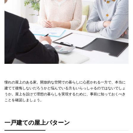
後悔しない！屋上のある家づくりで絶対に意識したいポイント
屋上のある家づくりが得意な住宅メーカーを選ぶ
木造住宅よりも鉄骨住宅の方が安心
屋上への動線や間取りを工夫する
中古購入の場合は、防水性と構造の劣化を入念にチェックする
《実例紹介》大手ハウスメーカーで屋上のある家づくり
屋上のある家はメリット・デメリットをしっかり理解して賢く決断を
憧れの屋上のある家。開放的な空間での暮らしに心惹かれる一方で、本当に
建てて後悔しないだろうかと悩んでいる方もいらっしゃるのではないでしょ
うか。屋上を設けて理想の暮らしを実現するために、事前に知っておくべき
ことを確認しましょう。
一戸建ての屋上パターン