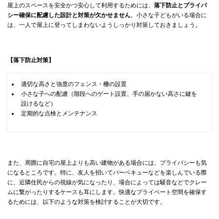
屋上のスペースを安全かつ安心して利用するためには、
落下防止とプライバ
シー確保に配慮した設計と対策が欠かせません
。小さな子どもがいる場合に
は、一人で屋上に登ってしまわないようしっかり対策しておきましょう。
【落下防止対策】
適切な高さと強度のフェンス・柵の設置
小さな子への配慮（階段へのゲート設置、手の届かない高さに鍵を
設けるなど）
定期的な点検とメンテナンス
また、周囲に自宅の屋上よりも高い建物がある場合には、プライバシーも気
になるところです。特に、友人を招いてバーベキューなどを楽しんでいる際
に、近隣住民からの視線が気になったり、場合によっては騒音などでクレー
ムに繋がったりするケースも耳にします。快適なプライベート空間を確保す
るためには、以下のような対策を検討することが大切です。