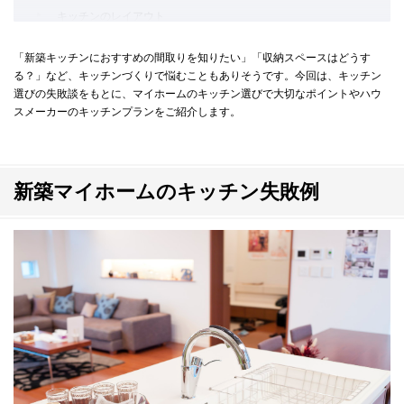
キッチンのレイアウト
キッチンの収納スペース：収納物や量に合わせる
「新築キッチンにおすすめの間取りを知りたい」「収納スペースはどうす
ガスコンロかIHクッキングヒーターか：調理器具に対する優先順
る？」など、キッチンづくりで悩むこともありそうです。今回は、キッチン
選びの失敗談をもとに、マイホームのキッチン選びで大切なポイントやハウ
位を考えよう
スメーカーのキッチンプランをご紹介します。
キッチンの高さやシンクの広さ：使う人の背の高さに合わせる
天板（トップワーク）の素材：費用やデザインで比較を
新築マイホームのキッチン失敗例
ハウスメーカーで叶える！こだわりの新築キッチン事例を紹介
ライフスタイルにあわせ間取りを工夫したキッチン
毎日が楽しくなるカウンターを設置したキッチン
新築マイホームにこだわりのキッチンをつくろう