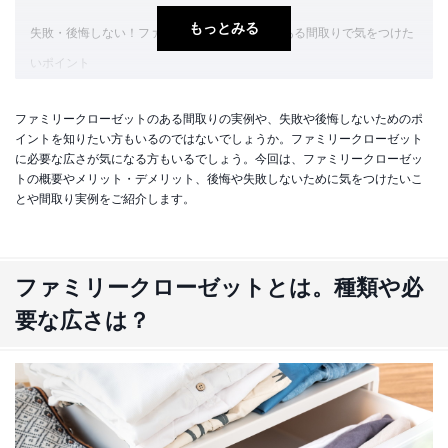
もっとみる
失敗・後悔しない！ファミリークローゼットのある間取りで気をつけた
いポイント
生活動線や家事動線などに配慮する
ファミリークローゼットのある間取りの実例や、失敗や後悔しないためのポ
用途に合わせて広さや収納方法を検討する
イントを知りたい方もいるのではないでしょうか。ファミリークローゼット
脱衣室の近くに配置する場合は湿気対策をする
に必要な広さが気になる方もいるでしょう。今回は、ファミリークローゼッ
トの概要やメリット・デメリット、後悔や失敗しないために気をつけたいこ
【実例紹介】ファミリークローゼットのあるオススメの間取り
とや間取り実例をご紹介します。
＜実例1＞ランドリールームとつなげた平屋の間取り
＜実例2＞玄関収納と併設した間取り
ファミリークローゼットとは。種類や必
＜実例3＞寝室と子供部屋の間に配置した間取り
要な広さは？
ファミリークローゼットのある家をハウスメーカーで建てよう
失敗や後悔しないためのポイントを押さえて、ファミリークローゼット
のある家づくり