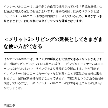
インナーバルコニーは、近年多くの住宅で採用されている「片流れ屋根」な
ど直線が映える家との相性がよいです。建物の外回りにあるベランダと違
い、インナーバルコニーは建物の内側に引っ込んでいるため、
全体がすっき
りとまとまり、おしゃれでスタイリッシュな外観となります
。
＜メリット3＞リビングの延長としてさまざま
な使い方ができる
インナーバルコニーは、リビングの延長として活用できるメリットがありま
す
。2階がリビングになっている住宅の場合、リビングからインナーバルコニ
ーにつなげられるので、リビングをより開放的な空間にすることが可能で
す。インナーバルコニーにカーペットなどを敷くことで素足のまま外に出ら
れますし、室内家具を持ち出すこともできます。2階にリビングがある住宅を
検討している方は、一緒にインナーバルコニーの設置を考えてみるのはいか
がでしょうか。
関連記事：