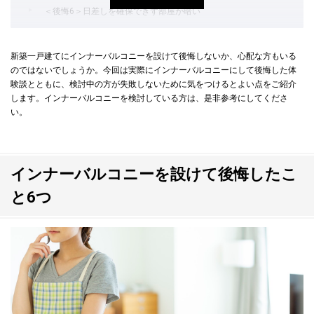
＜後悔6＞日差しを確保できず部屋が暗い
インナーバルコニーは後悔だけじゃない！4つのメリット
新築一戸建てにインナーバルコニーを設けて後悔しないか、心配な方もいる
＜メリット1＞開放的な外空間を手軽に楽しめる
のではないでしょうか。今回は実際にインナーバルコニーにして後悔した体
＜メリット2＞おしゃれでスタイリッシュな外観になる
験談とともに、検討中の方が失敗しないために気をつけるとよい点をご紹介
します。インナーバルコニーを検討している方は、是非参考にしてくださ
＜メリット3＞リビングの延長としてさまざまな使い方ができる
い。
＜メリット4＞気軽に家庭菜園を楽しめる
インナーバルコニーを設ける際に意識したいポイント
インナーバルコニーを設けて後悔したこ
目的に合わせた間取りとなっているか
と6つ
プライバシー対策は万全か
大手ハウスメーカーでインナーバルコニーのある住まいづくり
インナーバルコニーでの後悔談を参考にマイホームを検討！