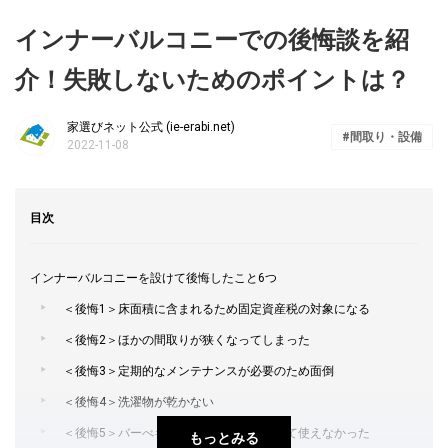
インナーバルコニーでの後悔談を紹
介！失敗しないためのポイントは？
家選びネット公式 (ie-erabi.net)
間取り・設備
2022-11-08
目次
インナーバルコニーを設けて後悔したこと6つ
＜後悔1＞床面積に含まれるため固定資産税の対象になる
＜後悔2＞ほかの間取りが狭くなってしまった
＜後悔3＞定期的なメンテナンスが必要のため面倒
＜後悔4＞洗濯物が乾かない
＜後悔5＞バーべキューなど趣味の場として使えなかった
もっとみる