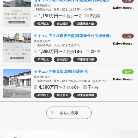
土 地
岐阜県岐阜市
JR東海道本線「岐阜」駅まで約2,390m～2,400m
1,190
万円〜
ー
2
徒歩
分
区画
45坪以上
自由設計
JR東海道本線
セキュレア大垣市役所南(建築条件付宅地分譲)
土 地
岐阜県大垣市
JR東海道本線「大垣」駅まで徒歩18分
1,880
万円〜
18
2
徒歩
分
区画
50坪以上
自由設計
JR東海道本線
セキュレア長良西山前(分譲住宅)
建 売
岐阜県岐阜市
JR東海道本線「岐阜」駅まで岐阜バス約31分（徒歩6分の「真福寺公民館口」バス停乗車）
4,380
万円〜
6
7
徒歩
分
区画
45坪以上
即入居可
JR東海道本線
さらに表示