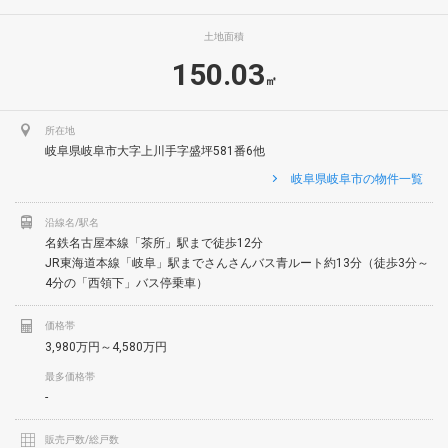
土地面積
150.03
㎡
所在地
岐阜県岐阜市大字上川手字盛坪581番6他
岐阜県岐阜市の物件一覧
沿線名/駅名
名鉄名古屋本線「茶所」駅まで徒歩12分
JR東海道本線「岐阜」駅までさんさんバス青ルート約13分（徒歩3分～
4分の「西領下」バス停乗車）
価格帯
3,980万円～4,580万円
最多価格帯
-
販売戸数/総戸数