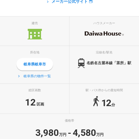
メーカー公式サイト
建売
ハウスメーカー
所在地
沿線名/駅名
名鉄名古屋本線「茶所」駅
岐阜県岐阜市
岐阜県の物件一覧
総区画数
駅・バス停からの最短時間
12
12
区画
分
価格帯
3,980
4,580
-
万円
万円