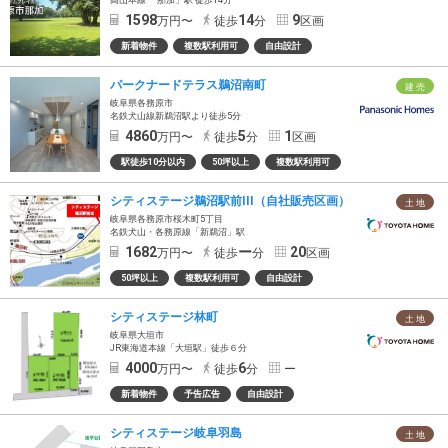
1598
14
9
万円〜
徒歩
分
区画
新着物件
複数駅利用可
自由設計
パークナードテラス鵜沼南町
建 売
岐阜県各務原市
名鉄犬山線新鵜沼駅より徒歩5分
4860
5
1
万円〜
徒歩
分
区画
駅徒歩10分以内
50坪以上
複数駅利用可
シティステージ鵜沼駅前III（自社販売区画）
土 地
岐阜県各務原市桜木町5丁目
名鉄犬山・各務原線「新鵜沼」駅
1682
ー
20
万円〜
徒歩
分
区画
50坪以上
複数駅利用可
自由設計
シティステージ林町
土 地
岐阜県大垣市
JR東海道本線「大垣駅」徒歩６分
4000
6
万円〜
徒歩
分
ー
新着物件
予告広告
自由設計
シティステージ岐阜羽島
土 地