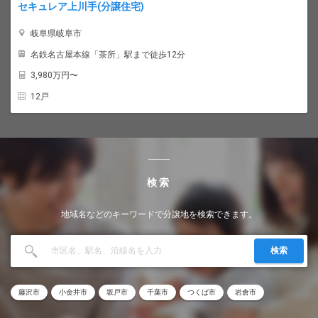
セキュレア上川手(分譲住宅)
岐阜県岐阜市
名鉄名古屋本線「茶所」駅まで徒歩12分
3,980
万円〜
12戸
検索
地域名などのキーワードで分譲地を検索できます。
検索
藤沢市
小金井市
坂戸市
千葉市
つくば市
岩倉市