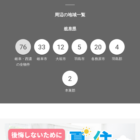
周辺の地域一覧
岐阜県
76
33
12
5
20
4
岐阜・西濃
岐阜市
大垣市
羽島市
各務原市
羽島郡
の全物件
2
本巣郡