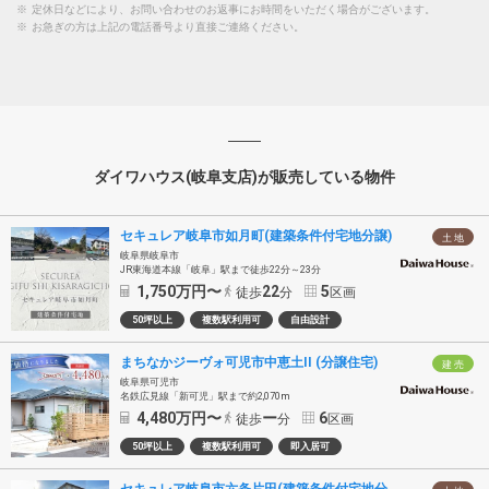
※
定休日などにより、お問い合わせのお返事にお時間をいただく場合がございます。
※
お急ぎの方は上記の電話番号より直接ご連絡ください。
ダイワハウス(岐阜支店)が販売している物件
セキュレア岐阜市如月町(建築条件付宅地分譲)
土 地
岐阜県岐阜市
JR東海道本線「岐阜」駅まで徒歩22分～23分
1,750
万円〜
22
5
徒歩
分
区画
50坪以上
複数駅利用可
自由設計
まちなかジーヴォ可児市中恵土II (分譲住宅)
建 売
岐阜県可児市
名鉄広見線「新可児」駅まで約2,070m
4,480
万円〜
ー
6
徒歩
分
区画
50坪以上
複数駅利用可
即入居可
セキュレア岐阜市六条片田(建築条件付宅地分譲)