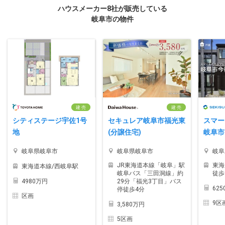
ハウスメーカー8社が販売している
岐阜市の物件
建 売
建 売
シティステージ宇佐1号
セキュレア岐阜市福光東
スマー
地
(分譲住宅)
岐阜市
岐阜県岐阜市
岐阜県岐阜市
岐阜
JR東海道本線「岐阜」駅
東海
東海道本線/西岐阜駅
岐阜バス「三田洞線」約
徒歩
4980万円
29分「福光3丁目」バス
62
停徒歩4分
区画
9区
3,580万円
5区画