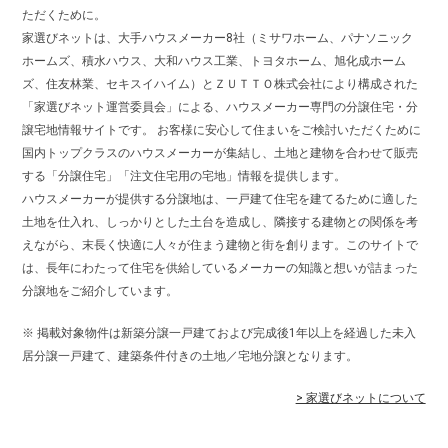
ただくために。
家選びネットは、大手ハウスメーカー8社（ミサワホーム、パナソニック
ホームズ、積水ハウス、大和ハウス工業、トヨタホーム、旭化成ホーム
ズ、住友林業、セキスイハイム）とＺＵＴＴＯ株式会社により構成された
「家選びネット運営委員会」による、ハウスメーカー専門の分譲住宅・分
譲宅地情報サイトです。 お客様に安心して住まいをご検討いただくために
国内トップクラスのハウスメーカーが集結し、土地と建物を合わせて販売
する「分譲住宅」「注文住宅用の宅地」情報を提供します。
ハウスメーカーが提供する分譲地は、一戸建て住宅を建てるために適した
土地を仕入れ、しっかりとした土台を造成し、隣接する建物との関係を考
えながら、末長く快適に人々が住まう建物と街を創ります。このサイトで
は、長年にわたって住宅を供給しているメーカーの知識と想いが詰まった
分譲地をご紹介しています。
※ 掲載対象物件は新築分譲一戸建ておよび完成後1年以上を経過した未入
居分譲一戸建て、建築条件付きの土地／宅地分譲となります。
> 家選びネットについて