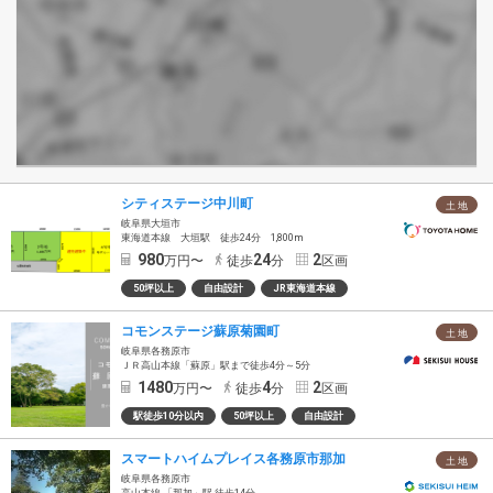
シティステージ中川町
土 地
岐阜県大垣市
東海道本線 大垣駅 徒歩24分 1,800m
980
24
2
万円〜
徒歩
分
区画
50坪以上
自由設計
JR東海道本線
コモンステージ蘇原菊園町
土 地
岐阜県各務原市
ＪＲ高山本線「蘇原」駅まで徒歩4分～5分
1480
4
2
万円〜
徒歩
分
区画
駅徒歩10分以内
50坪以上
自由設計
スマートハイムプレイス各務原市那加
土 地
岐阜県各務原市
高山本線 「那加」駅 徒歩14分