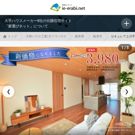
大手ハウスメーカー8社の分譲住宅サイト
「家選びネット」について
トップ
大和ハウス工業/ダイワハウス
岐阜県
岐阜市
セキュレア上川手
1 / 5
❮
❯