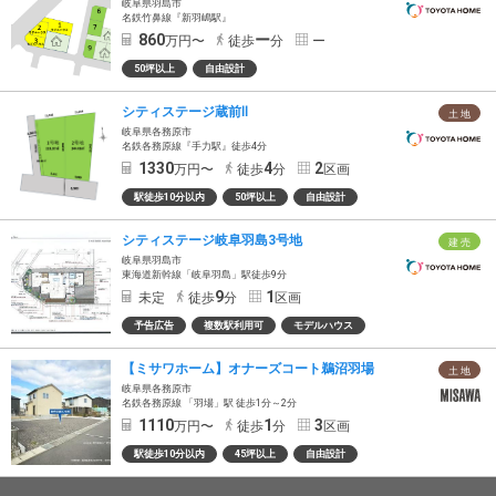
岐阜県羽島市
名鉄竹鼻線『新羽嶋駅』
860
ー
万円〜
徒歩
分
ー
50坪以上
自由設計
シティステージ蔵前Ⅱ
土 地
岐阜県各務原市
名鉄各務原線『手力駅』徒歩4分
1330
4
2
万円〜
徒歩
分
区画
駅徒歩10分以内
50坪以上
自由設計
シティステージ岐阜羽島3号地
建 売
岐阜県羽島市
東海道新幹線「岐阜羽島」駅徒歩9分
9
1
未定
徒歩
分
区画
予告広告
複数駅利用可
モデルハウス
【ミサワホーム】オナーズコート鵜沼羽場
土 地
岐阜県各務原市
名鉄各務原線 「羽場」駅 徒歩1分～2分
1110
1
3
万円〜
徒歩
分
区画
駅徒歩10分以内
45坪以上
自由設計