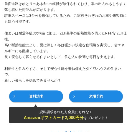
前面道路はゆとりのある6mの幅員が確保されており、車の出入れもしやすく
落ち着いた街並みが広がります。
駐車スペースは3台分を確保しているため、ご家族それぞれのお車や来客時に
も対応可能です。
住まいは耐震等級3の構造に加え、ZEH基準の断熱性能を備えたNearly ZEH仕
様。
高い断熱性能により、夏は涼しく冬は暖かい快適な住環境を実現し、省エネ
ルギーにも配慮しています。
長く安心して暮らせる住まいとして、住む人の快適な毎日を支えます。
利便性と住みやすさ、そして安心性能を兼ね備えたダイワハウスの住まい
で、
新しい暮らしを始めてみませんか？
資料請求
来場予約
資料請求された方全員にもれなく
Amazonギフトカード2,000円分
をプレゼント！