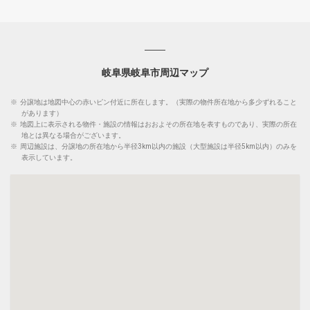
岐阜県岐阜市周辺マップ
※
分譲地は地図中心の赤いピン付近に所在します。（実際の物件所在地から多少ずれること
があります）
※
地図上に表示される物件・施設の情報はおおよその所在地を表すものであり、実際の所在
地とは異なる場合がございます。
※
周辺施設は、分譲地の所在地から半径3km以内の施設（大型施設は半径5km以内）のみを
表示しています。