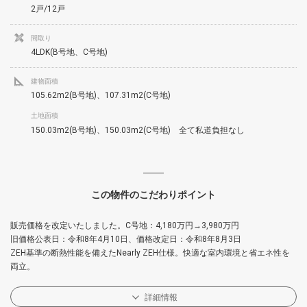
2戸/12戸
間取り
4LDK(B号地、C号地)
建物面積
105.62m2(B号地)、107.31m2(C号地)
土地面積
150.03m2(B号地)、150.03m2(C号地) 全て私道負担なし
この物件のこだわりポイント
販売価格を改定いたしました。C号地：4,180万円→3,980万円
旧価格公表日：令和8年4月10日、価格改定日：令和8年8月3日
ZEH基準の断熱性能を備えたNearly ZEH仕様。快適な室内環境と省エネ性を
両立。
詳細情報