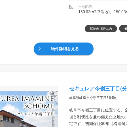
土地面積
150.03m2(B号地)、150
駅徒歩15分以内
4
物件詳細を見る
セキュレア今嶺三丁目(分
岐阜県岐阜市今嶺三丁目8番5他
岐阜市今嶺三丁目に位置する、
境と利便性を兼ね備えた立地の
宅です。初期保証30年（構造耐