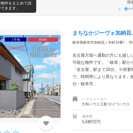
現
た物件をまとめて請
ができます。
全ハ
まちなかジーヴォ加納花ノ
岐阜県岐阜市加納花ノ木町33番1、35
名古屋方面へ通勤の方にも嬉し
可能な物件です。「岐阜」駅か
「名古屋」駅まで20分。※所要
で、時間帯により異なります。岐
分・岐阜市...
ハウスメーカー
大和ハウス工業/ダイワハウス
価格帯
5,580万円