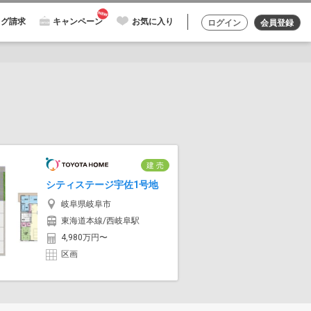
ログ請求
キャンペーン
お気に入り
ログイン
会員登録
建 売
シティステージ宇佐1号地
岐阜県岐阜市
東海道本線/西岐阜駅
4,980万円〜
区画