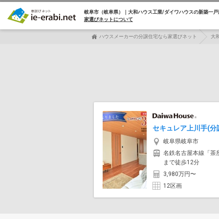
岐阜市（岐阜県）｜大和ハウス工業/ダイワハウスの
新築一戸
家選びネットについて
ハウスメーカーの分譲住宅なら家選びネット
大
セキュレア上川手(分
岐阜県岐阜市
名鉄名古屋本線「茶
まで徒歩12分
3,980万円〜
12区画