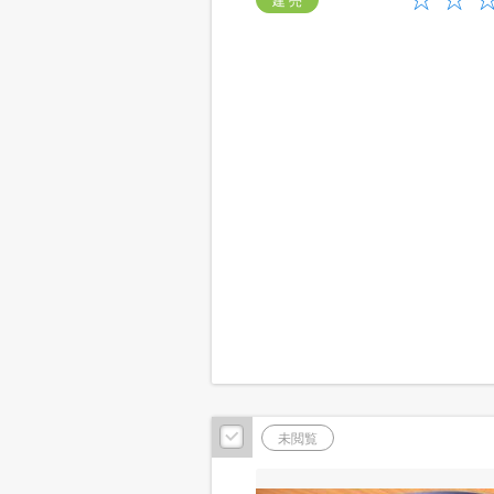
建 売
未閲覧