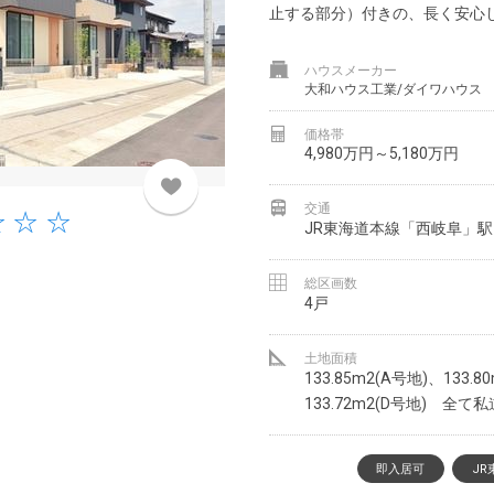
止する部分）付きの、長く安心
ハウスメーカー
大和ハウス工業/ダイワハウス
価格帯
4,980万円～5,180万円
交通
JR東海道本線「西岐阜」駅
総区画数
4戸
土地面積
133.85m2(A号地)、133.8
133.72m2(D号地) 全
即入居可
JR