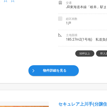
交通
JR東海道本線「岐阜」駅ま
総区画数
1戸
土地面積
185.27m2(1号地) 私道
50坪以上
即入
物件詳細を見る
セキュレア上川手(分譲住