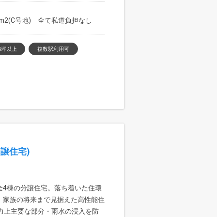
.03m2(C号地) 全て私道負担なし
5坪以上
複数駅利用可
譲住宅)
全4棟の分譲住宅。落ち着いた住環
、家族の将来まで見据えた高性能住
力上主要な部分・雨水の浸入を防