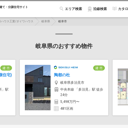
建て・分譲住宅サイト
エリア検索
カタ
沿線検索
和ハウス工業/ダイワハウス
岐阜県
岐阜市
岐阜県のおすすめ物件
建 売
建 売
譲住宅)
陶都の杜
岐阜県多治見市
所」駅
中央本線 「多治見」駅 徒歩
24分
5,498万円〜
481区画