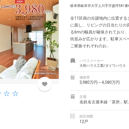
岐阜県岐阜市大字上川手字盛坪581番
全11区画の分譲地内に位置する
に面し、リビングの日当たりの
る6mの幅員が確保されており
街並みが広がります。駐車スペ
ご家族それぞれのお...
ハウスメーカー
大和ハウス工業/ダイワハウス
価格帯
3,980万円～4,580万円
交通
名鉄名古屋本線「茶所」駅
総区画数
12戸