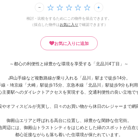
検討・比較をするためにこの物件を採点できます。
（採点した物件は
お気に入り
で確認できます）
お気に入りに追加
～都心の利便性と緑豊かな環境を享受する「北品川4丁目」～
JR山手線など複数路線が乗り入れる「品川」駅まで徒歩14分。
手線・埼京線「大崎」駅徒歩15分、京急本線「北品川」駅徒歩9分も利
心主要駅へのダイレクトアクセスを実現する、交通利便性の良い立地で
設やオフィスビルが充実し、日々のお買い物から休日のレジャーまで網
御殿山エリアと呼ばれる高台に位置し、緑豊かな閑静な住宅街。
地周辺には、御殿山トラストシティをはじめとした緑のスポットが点在
都心近接ながらも落ち着いた住環境が保たれています。