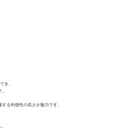
用でき、
す。
羅する利便性の高さが魅力です。
し、