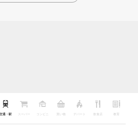
交通・駅
スーパー
コンビニ
買い物
デパート
飲食店
教育
公園