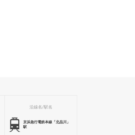
沿線名/駅名
京浜急行電鉄本線「北品川」
駅