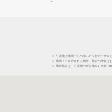
※
分譲地は地図中心の赤いピン付近に所在
※
地図上に表示される物件・施設の情報は
※
周辺施設は、分譲地の所在地から半径3k