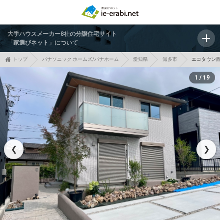
大手ハウスメーカー8社の分譲住宅サイト
「家選びネット」について
トップ
パナソニック ホームズ/パナホーム
愛知県
知多市
エコタウン
1 / 19
❮
❯