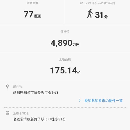
総区画数
駅・バス停からの最短時間
77
31
区画
分
価格帯
4,890
万円
土地面積
175.14
㎡
所在地
愛知県知多市日長坂ブタ1-63
愛知県知多市の物件一覧
沿線名/駅名
名鉄常滑線新舞子駅より徒歩31分