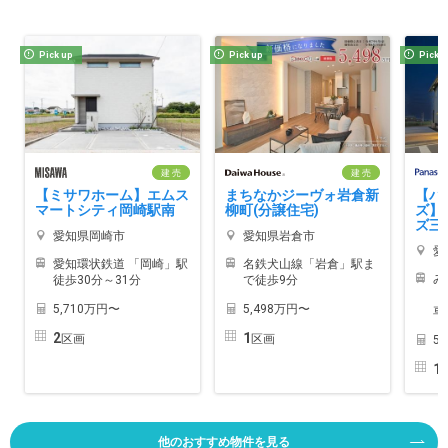
Pick up
Pick up
Pick 
建 売
建 売
【ミサワホーム】エムス
まちなかジーヴォ岩倉新
【パ
マートシティ岡崎駅南
柳町(分譲住宅)
ズ】
ズ三
愛知県岡崎市
愛知県岩倉市
愛
愛知環状鉄道 「岡崎」駅
名鉄犬山線「岩倉」駅ま
み
徒歩30分～31分
で徒歩9分
「
5,710万円〜
5,498万円〜
車
2
1
区画
区画
5
1
他のおすすめ物件を見る