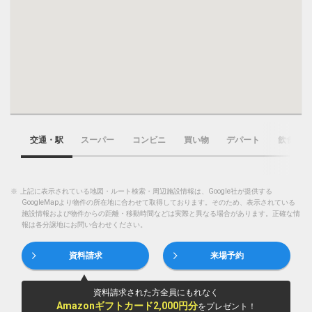
交通・駅
スーパー
コンビニ
買い物
デパート
飲食店
※
上記に表示されている地図・ルート検索・周辺施設情報は、Google社が提供する
GoogleMapより物件の所在地に合わせて取得しております。そのため、表示されている
施設情報および物件からの距離・移動時間などは実際と異なる場合があります。正確な情
報は各分譲地にお問い合わせください。
資料請求
来場予約
資料請求された方全員にもれなく
Amazonギフトカード2,000円分
をプレゼント！