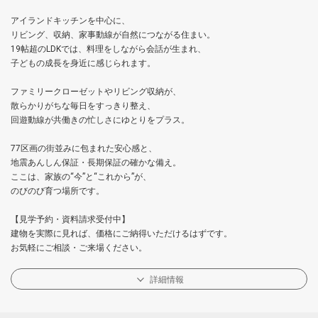
アイランドキッチンを中心に、
リビング、収納、家事動線が自然につながる住まい。
19帖超のLDKでは、料理をしながら会話が生まれ、
子どもの成長を身近に感じられます。
ファミリークローゼットやリビング収納が、
散らかりがちな毎日をすっきり整え、
回遊動線が共働きの忙しさにゆとりをプラス。
77区画の街並みに包まれた安心感と、
地震あんしん保証・長期保証の確かな備え。
ここは、家族の“今”と“これから”が、
のびのび育つ場所です。
【見学予約・資料請求受付中】
建物を実際に見れば、価格にご納得いただけるはずです。
お気軽にご相談・ご来場ください。
詳細情報