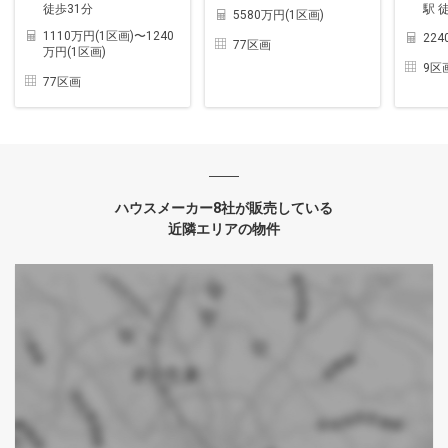
徒歩31分
駅 
5580万円(1区画)
1110万円(1区画)〜1240
22
77区画
万円(1区画)
9区
77区画
ハウスメーカー8社が販売している
近隣エリアの物件