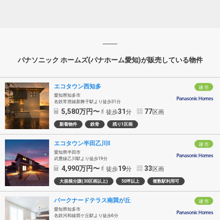
パナソニック ホームズ(パナホーム愛知)が販売している物件
エコタウン西知多
建 売
愛知県知多市
名鉄常滑線新舞子駅より徒歩31分
5,580
万円〜
31
77
徒歩
分
区画
新着物件
鉄骨
残り1区画
エコタウン半田乙川Ⅱ
建 売
愛知県半田市
武豊線乙川駅より徒歩19分
4,990
万円〜
19
33
徒歩
分
区画
大規模分譲(30区画以上)
50坪以上
複数駅利用可
パークナードテラス南巽が丘
建 売
愛知県知多市
名鉄河和線巽ケ丘駅より徒歩6分