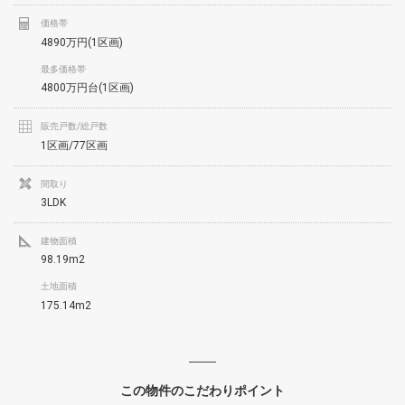
価格帯
4890万円(1区画)
最多価格帯
4800万円台(1区画)
販売戸数/総戸数
1区画/77区画
間取り
3LDK
建物面積
98.19m2
土地面積
175.14m2
この物件のこだわりポイント