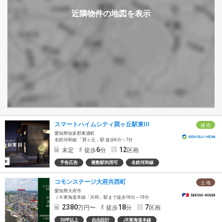
スマートハイムシティ巽ヶ丘駅東III
建 売
愛知県知多郡東浦町
名鉄河和線 「巽ヶ丘」駅 徒歩6分～7分
6
12
未定
徒歩
分
区画
予告広告
複数駅利用可
名鉄河和線
コモンステージ大府共西町
土 地
愛知県大府市
ＪＲ東海道本線「共和」駅まで徒歩18分～19分
2380
18
7
万円〜
徒歩
分
区画
50坪以上
自由設計
JR東海道本線