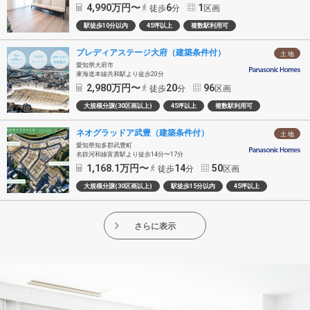
4,990
万円〜
6
1
徒歩
分
区画
駅徒歩10分以内
45坪以上
複数駅利用可
プレディアステージ大府（建築条件付）
土 地
愛知県大府市
東海道本線共和駅より徒歩20分
2,980
万円〜
20
96
徒歩
分
区画
大規模分譲(30区画以上)
45坪以上
複数駅利用可
ネオグラッドア武豊（建築条件付）
土 地
愛知県知多郡武豊町
名鉄河和線富貴駅より徒歩14分〜17分
1,168.1
万円〜
14
50
徒歩
分
区画
大規模分譲(30区画以上)
駅徒歩15分以内
45坪以上
さらに表示