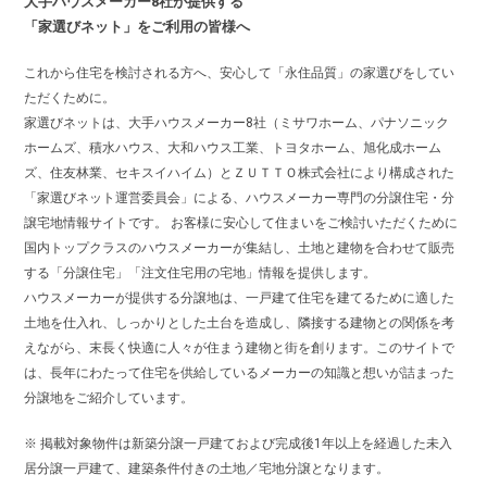
大手ハウスメーカー8社が提供する
「家選びネット」をご利用の皆様へ
これから住宅を検討される方へ、安心して「永住品質」の家選びをしてい
ただくために。
家選びネットは、大手ハウスメーカー8社（ミサワホーム、パナソニック
ホームズ、積水ハウス、大和ハウス工業、トヨタホーム、旭化成ホーム
ズ、住友林業、セキスイハイム）とＺＵＴＴＯ株式会社により構成された
「家選びネット運営委員会」による、ハウスメーカー専門の分譲住宅・分
譲宅地情報サイトです。 お客様に安心して住まいをご検討いただくために
国内トップクラスのハウスメーカーが集結し、土地と建物を合わせて販売
する「分譲住宅」「注文住宅用の宅地」情報を提供します。
ハウスメーカーが提供する分譲地は、一戸建て住宅を建てるために適した
土地を仕入れ、しっかりとした土台を造成し、隣接する建物との関係を考
えながら、末長く快適に人々が住まう建物と街を創ります。このサイトで
は、長年にわたって住宅を供給しているメーカーの知識と想いが詰まった
分譲地をご紹介しています。
※ 掲載対象物件は新築分譲一戸建ておよび完成後1年以上を経過した未入
居分譲一戸建て、建築条件付きの土地／宅地分譲となります。