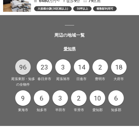
6480
9
79
万円〜
徒歩
分
区画
大規模分譲(30区画以上)
50坪以上
複数駅利用可
周辺の地域一覧
愛知県
96
23
3
14
2
18
尾張東部・知多
春日井市
尾張旭市
日進市
豊明市
大府市
の全物件
9
6
3
2
10
6
東海市
知多市
半田市
常滑市
愛知郡
知多郡