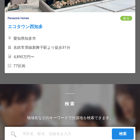
建 売
エコタウン西知多
愛知県知多市
名鉄常滑線新舞子駅より徒歩31分
4,890
万円〜
77区画
検索
地域名などのキーワードで分譲地を検索できます。
検索