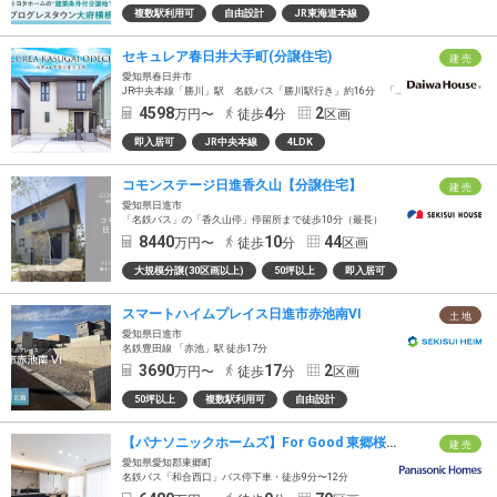
複数駅利用可
自由設計
JR東海道本線
セキュレア春日井大手町(分譲住宅)
建 売
愛知県春日井市
JR中央本線「勝川」駅 名鉄バス「勝川駅行き」約16分 「上大手」バス停徒歩4分
4598
4
2
万円〜
徒歩
分
区画
即入居可
JR中央本線
4LDK
コモンステージ日進香久山【分譲住宅】
建 売
愛知県日進市
「名鉄バス」の「香久山停」停留所まで徒歩10分（最長）
8440
10
44
万円〜
徒歩
分
区画
大規模分譲(30区画以上)
50坪以上
即入居可
スマートハイムプレイス日進市赤池南VI
土 地
愛知県日進市
名鉄豊田線 「赤池」駅 徒歩17分
3690
17
2
万円〜
徒歩
分
区画
50坪以上
複数駅利用可
自由設計
【パナソニックホームズ】For Good 東郷桜の丘
建 売
愛知県愛知郡東郷町
名鉄バス「和合西口」バス停下車・徒歩9分〜12分