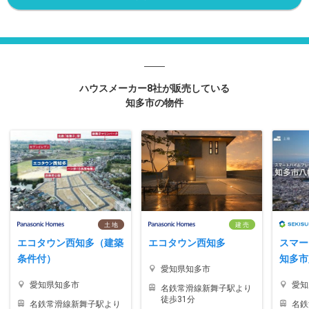
ハウスメーカー8社が販売している
知多市の物件
土 地
建 売
エコタウン西知多（建築
エコタウン西知多
スマー
条件付）
知多市
愛知県知多市
愛知県知多市
愛知
名鉄常滑線新舞子駅より
徒歩31分
名鉄常滑線新舞子駅より
名鉄