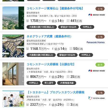
コモンステージ東海社山【建築条件付宅地】
土 地
愛知県東海市
名鉄河和線「加木屋中ノ池」駅まで徒歩14分～20分
1758
14
441
万円〜
徒歩
分
区画
大規模分譲(100区画以上)
駅徒歩15分以内
50坪以上
ネオグラッドア武豊（建築条件付）
土 地
愛知県知多郡武豊町
名鉄河和線富貴駅より徒歩14分〜17分
1168.1
14
50
万円〜
徒歩
分
区画
大規模分譲(30区画以上)
駅徒歩15分以内
45坪以上
コモンステージ大府横根【分譲住宅】
建 売
愛知県大府市
ＪＲ東海道本線「大府」駅まで徒歩29分～30分
8067
29
25
万円〜
徒歩
分
区画
45坪以上
即入居可
JR東海道本線
【トヨタホーム】プログレスタウン大府横根
土 地
愛知県大府市
JR東海道本線「大府」駅 徒歩29分（約2300ｍ）
2327
29
3
万円〜
徒歩
分
区画