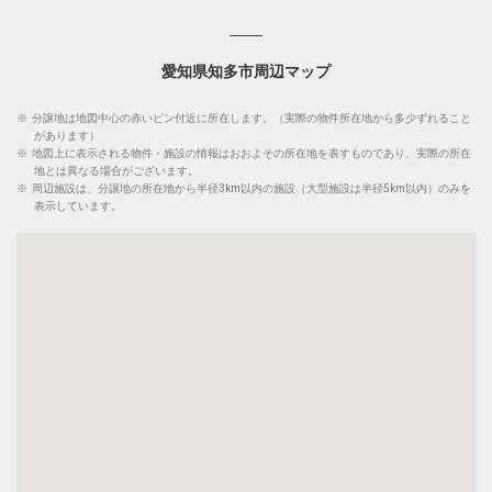
愛知県知多市周辺マップ
※
分譲地は地図中心の赤いピン付近に所在します。（実際の物件所在地から多少ずれること
があります）
※
地図上に表示される物件・施設の情報はおおよその所在地を表すものであり、実際の所在
地とは異なる場合がございます。
※
周辺施設は、分譲地の所在地から半径3km以内の施設（大型施設は半径5km以内）のみを
表示しています。