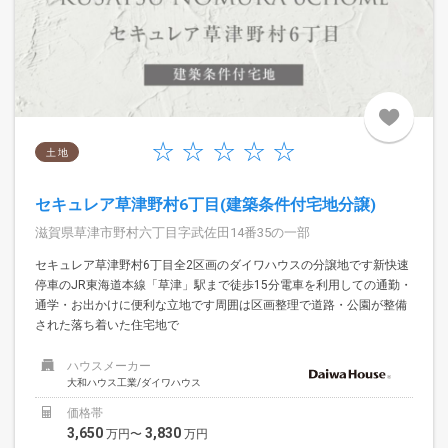
土 地
セキュレア草津野村6丁目(建築条件付宅地分譲)
滋賀県草津市野村六丁目字武佐田14番35の一部
セキュレア草津野村6丁目全2区画のダイワハウスの分譲地です新快速
停車のJR東海道本線「草津」駅まで徒歩15分電車を利用しての通勤・
通学・お出かけに便利な立地です周囲は区画整理で道路・公園が整備
された落ち着いた住宅地で
ハウスメーカー
大和ハウス工業/ダイワハウス
価格帯
3,650
3,830
万円〜
万円