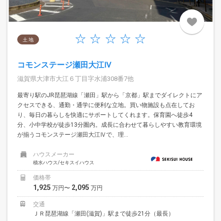
土 地
コモンステージ瀬田大江Ⅳ
滋賀県大津市大江６丁目字水浦308番7他
最寄り駅のJR琵琶湖線「瀬田」駅から「京都」駅までダイレクトにア
クセスできる、通勤・通学に便利な立地。買い物施設も点在してお
り、毎日の暮らしを快適にサポートしてくれます。保育園へ徒歩4
分、小中学校が徒歩13分圏内。成長に合わせて暮らしやすい教育環境
が揃うコモンステージ瀬田大江Ⅳで、理...
ハウスメーカー
積水ハウス/セキスイハウス
価格帯
1,925
2,095
万円〜
万円
交通
ＪＲ琵琶湖線「瀬田(滋賀)」駅まで徒歩21分（最長）