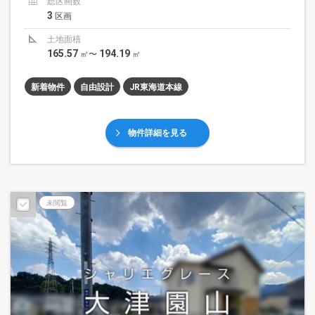
総区画数
3
区画
土地面積
165.57
194.19
㎡〜
㎡
新着物件
自由設計
JR東海道本線
物件詳細を見る
未閲覧