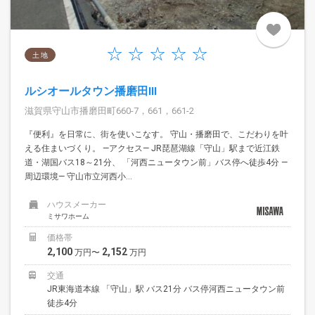
土 地
ルシオールタウン播磨田III
滋賀県守山市播磨田町660-7，661，661-2
『便利』を日常に、街を使いこなす。 守山・播磨田で、こだわりを叶
える住まいづくり。 —アクセス— JR琵琶湖線「守山」駅まで近江鉄
道・湖国バス18～21分、 「河西ニュータウン前」バス停へ徒歩4分 —
周辺環境— 守山市立河西小...
ハウスメーカー
ミサワホーム
価格帯
2,100
2,152
万円〜
万円
交通
JR東海道本線 「守山」駅 バス21分 バス停河西ニュータウン前
徒歩4分