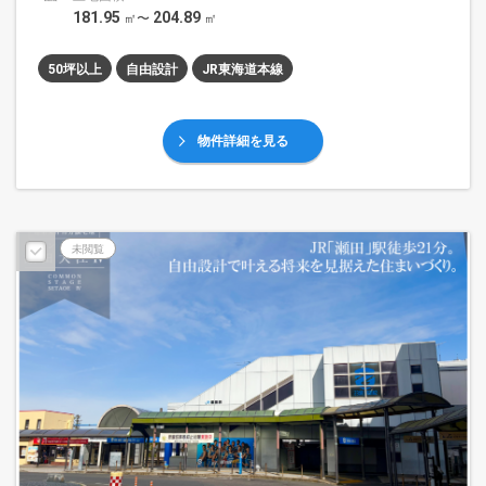
181.95
204.89
㎡〜
㎡
50坪以上
自由設計
JR東海道本線
物件詳細を見る
未閲覧