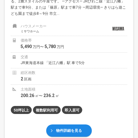
る、2層スタイルの平屋です。 —アクセス— JRびわこ線「近江八幡」
駅まで車9分、または「篠原」駅まで車7分 —周辺環境— きりはら遊こ
ども園まで徒歩8～9分 市立...
ハウスメーカー
ミサワホーム
価格帯
5,490
5,780
万円〜
万円
交通
JR東海道本線 「近江八幡」駅 車で5分
総区画数
2
区画
土地面積
200.26
236.2
㎡〜
㎡
50坪以上
複数駅利用可
即入居可
物件詳細を見る