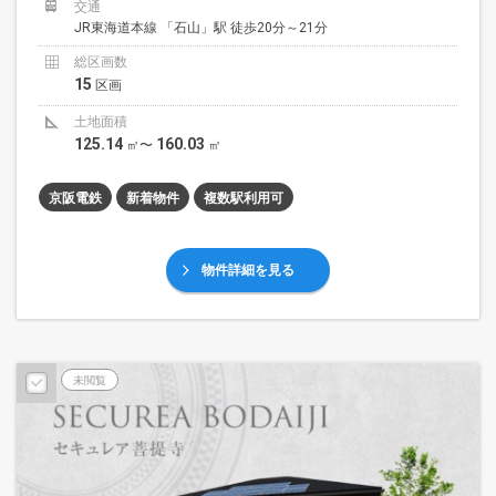
交通
JR東海道本線 「石山」駅 徒歩20分～21分
総区画数
15
区画
土地面積
125.14
160.03
㎡〜
㎡
京阪電鉄
新着物件
複数駅利用可
物件詳細を見る
未閲覧