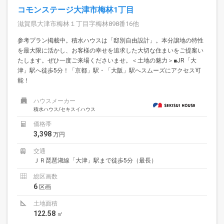
コモンステージ大津市梅林1丁目
滋賀県大津市梅林１丁目字梅林898番16他
参考プラン掲載中。積水ハウスは「邸別自由設計」。本分譲地の特性
を最大限に活かし、お客様の幸せを追求した大切な住まいをご提案い
たします。ぜひ一度ご来場くださいませ。＜土地の魅力＞■JR「大
津」駅へ徒歩5分！「京都」駅・「大阪」駅へスムーズにアクセス可
能！
ハウスメーカー
積水ハウス/セキスイハウス
価格帯
3,398
万円
交通
ＪＲ琵琶湖線「大津」駅まで徒歩5分（最長）
総区画数
6
区画
土地面積
122.58
㎡