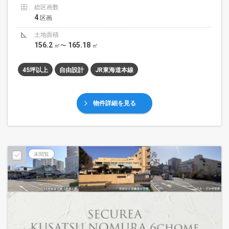
総区画数
4
区画
土地面積
156.2
165.18
㎡〜
㎡
45坪以上
自由設計
JR東海道本線
物件詳細を見る
未閲覧