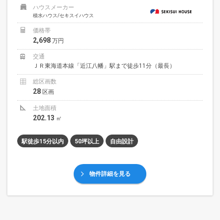
ハウスメーカー
積水ハウス/セキスイハウス
価格帯
2,698
万円
交通
ＪＲ東海道本線「近江八幡」駅まで徒歩11分（最長）
総区画数
28
区画
土地面積
202.13
㎡
駅徒歩15分以内
50坪以上
自由設計
物件詳細を見る