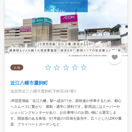
土 地
近江八幡市鷹飼町
滋賀県近江八幡市鷹飼町字畔高387番5
JR琵琶湖線「近江八幡」駅へ徒歩11分。新快速が停車するため、都心
へスムーズに繋がり、通勤・通学に便利です。駅周辺にはスーパーや
ショッピングセンターがあり、お仕事帰りのお買い物にも重宝しま
す。開放感のある角地、61坪超の1区画を販売中。広々としたLDKや書
斎、プライベートガーデンなど...