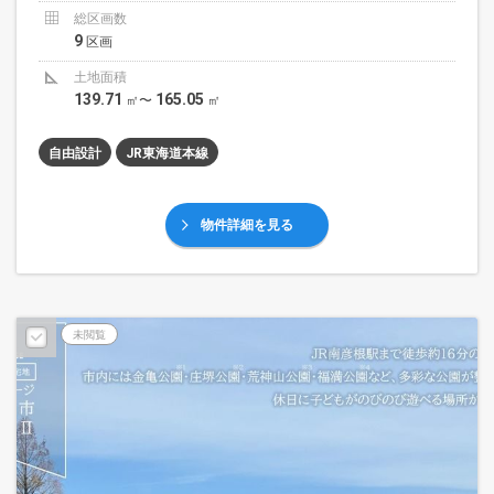
総区画数
9
区画
土地面積
139.71
165.05
㎡〜
㎡
自由設計
JR東海道本線
物件詳細を見る
未閲覧