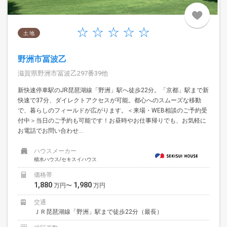
土 地
野洲市冨波乙
滋賀県野洲市冨波乙297番39他
新快速停車駅のJR琵琶湖線「野洲」駅へ徒歩22分。「京都」駅まで新
快速で37分、ダイレクトアクセスが可能。都心へのスムーズな移動
で、暮らしのフィールドが広がります。＜来場・WEB相談のご予約受
付中＞当日のご予約も可能です！お昼時やお仕事帰りでも、お気軽に
お電話でお問い合わせ...
ハウスメーカー
積水ハウス/セキスイハウス
価格帯
1,880
1,980
万円〜
万円
交通
ＪＲ琵琶湖線「野洲」駅まで徒歩22分（最長）