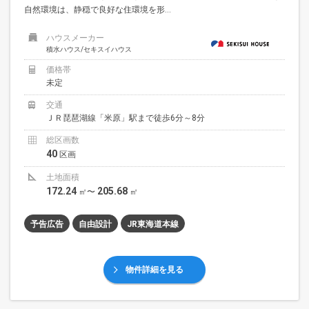
自然環境は、静穏で良好な住環境を形...
ハウスメーカー
積水ハウス/セキスイハウス
価格帯
未定
交通
ＪＲ琵琶湖線「米原」駅まで徒歩6分～8分
総区画数
40
区画
土地面積
172.24
205.68
㎡〜
㎡
予告広告
自由設計
JR東海道本線
物件詳細を見る