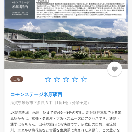
土 地
コモンステージ米原駅西
滋賀県米原市下多良３丁目1番1他（分筆予定）
JR琵琶湖線「米原」駅まで徒歩6～8分の立地。新幹線停車駅である米
原駅からは、京都・名古屋・大阪へスムーズにアクセスでき、通勤・
通学はもちろん、出張や旅行にも快適です。伊吹山の自然、清流姉
川、ホタルや梅花藻など貴重な生態系に恵まれた米原市。この豊かな