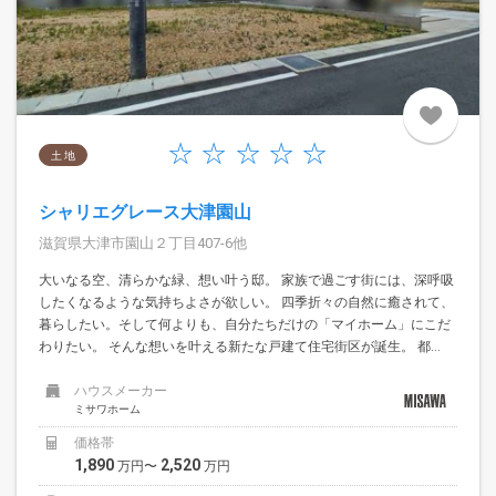
土 地
シャリエグレース大津園山
滋賀県大津市園山２丁目407-6他
大いなる空、清らかな緑、想い叶う邸。 家族で過ごす街には、深呼吸
したくなるような気持ちよさが欲しい。 四季折々の自然に癒されて、
暮らしたい。そして何よりも、自分たちだけの「マイホーム」にこだ
わりたい。 そんな想いを叶える新たな戸建て住宅街区が誕生。 都...
ハウスメーカー
ミサワホーム
価格帯
1,890
2,520
万円〜
万円