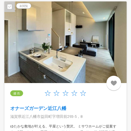
未閲覧
建 売
オナーズガーデン近江八幡
滋賀県近江八幡市益田町字増田前293-5，8
ゆたかな敷地が叶える、平屋という贅沢。 ミサワホームがご提案す