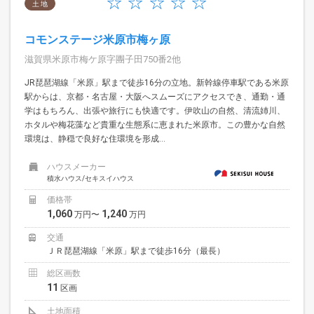
土 地
コモンステージ米原市梅ヶ原
滋賀県米原市梅ケ原字團子田750番2他
JR琵琶湖線「米原」駅まで徒歩16分の立地。新幹線停車駅である米原
駅からは、京都・名古屋・大阪へスムーズにアクセスでき、通勤・通
学はもちろん、出張や旅行にも快適です。伊吹山の自然、清流姉川、
ホタルや梅花藻など貴重な生態系に恵まれた米原市。この豊かな自然
環境は、静穏で良好な住環境を形成...
ハウスメーカー
積水ハウス/セキスイハウス
価格帯
1,060
1,240
万円〜
万円
交通
ＪＲ琵琶湖線「米原」駅まで徒歩16分（最長）
総区画数
11
区画
土地面積