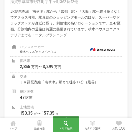
滋賀県草津市野路町字牛ヶ町362番42他
JR琵琶湖線「南草津」駅から「京都」駅・「大阪」駅へ乗り換えなし
でアクセス可能。駅直結のショッピングモールのほか、スーパーやド
ラッグストアが身近に揃う、利便性の高いロケーションです。全47区
画、分譲地内の道路は綺麗に整備されています。積水ハウスはエクス
テリアまでをトータルプランニング...
ハウスメーカー
積水ハウス/セキスイハウス
価格帯
2,855
3,299
万円〜
万円
交通
ＪＲ琵琶湖線「南草津」駅まで徒歩17分（最長）
総区画数
47
区画
土地面積
150.35
157.35
㎡〜
㎡
大規模分譲(30区画以上)
45坪以上
自由設計
トップ
エリア検索
カタログ請求
お気に入り
沿線検索