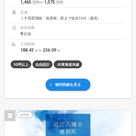
1,465
1,575
万円〜
万円
交通
ＪＲ琵琶湖線「南彦根」駅まで徒歩16分（最長）
総区画数
9
区画
土地面積
188.43
236.09
㎡〜
㎡
50坪以上
自由設計
JR東海道本線
物件詳細を見る
未閲覧