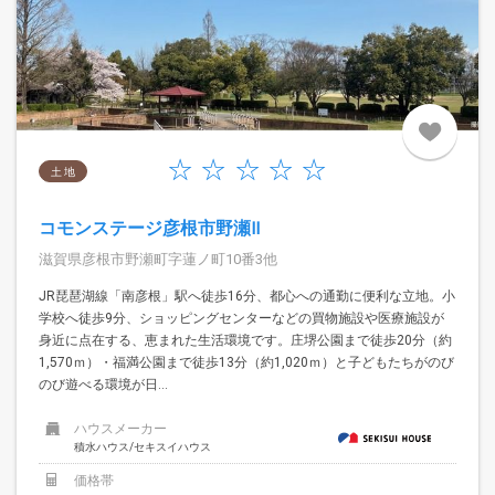
土 地
コモンステージ彦根市野瀬Ⅱ
滋賀県彦根市野瀬町字蓮ノ町10番3他
JR琵琶湖線「南彦根」駅へ徒歩16分、都心への通勤に便利な立地。小
学校へ徒歩9分、ショッピングセンターなどの買物施設や医療施設が
身近に点在する、恵まれた生活環境です。庄堺公園まで徒歩20分（約
1,570ｍ）・福満公園まで徒歩13分（約1,020ｍ）と子どもたちがのび
のび遊べる環境が日...
ハウスメーカー
積水ハウス/セキスイハウス
価格帯