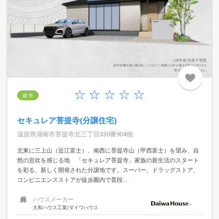
建 売
セキュレア菩提寺(分譲住宅)
滋賀県湖南市菩提寺北三丁目330番904他
北東に三上山（近江富士）、南西に菩提寺山（甲西富士）を望み、自
然の息吹を感じる地 「セキュレア菩提寺」家族の新生活のスタート
を彩る、新しく開発された分譲地です。スーパー、ドラッグストア、
コンビニエンスストアが徒歩圏内で普段...
ハウスメーカー
大和ハウス工業/ダイワハウス