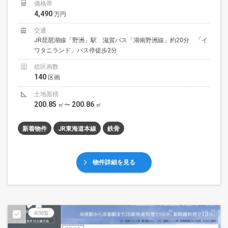
価格帯
4,490
万円
交通
JR琵琶湖線「野洲」駅 滋賀バス「湖南野洲線」約20分 「イ
ワタニランド」バス停徒歩2分
総区画数
140
区画
土地面積
200.85
200.86
㎡〜
㎡
新着物件
JR東海道本線
鉄骨
物件詳細を見る
予告広告
未閲覧