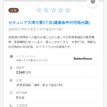
土 地
セキュレア大津大萱5丁目(建築条件付宅地分譲)
滋賀県大津市大萱五丁目字蓮原2917番1
琵琶湖の四季折々の魅力を感じながら過ごす日常商業施設や教育機
関、医療機関が近くにあり、暮らしやすいまち 大萱5丁目。閑静な
住宅地内の全3区画 ダイワハウスの分譲地です。
ハウスメーカー
大和ハウス工業/ダイワハウス
価格帯
2,560
万円
交通
JR琵琶湖線「瀬田」駅まで徒歩18分
総区画数
3
区画
土地面積