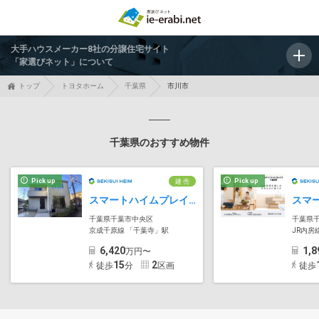
大手ハウスメーカー8社の分譲住宅サイト
「家選びネット」について
トップ
トヨタホーム
千葉県
市川市
千葉県のおすすめ物件
Pick up
Pick up
建 売
スマートハイムプレイス中央区葛城
千葉県千葉市中央区
千葉県
京成千原線 「千葉寺」駅
JR内房
6,420
1,8
万円〜
15
2
徒歩
分
区画
徒歩