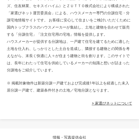
ズ、住友林業、セキスイハイム）とＺＵＴＴＯ株式会社により構成された
「家選びネット運営委員会」による、ハウスメーカー専門の分譲住宅・分
譲宅地情報サイトです。 お客様に安心して住まいをご検討いただくために
国内トップクラスのハウスメーカーが集結し、土地と建物を合わせて販売
する「分譲住宅」「注文住宅用の宅地」情報を提供します。
ハウスメーカーが提供する分譲地は、一戸建て住宅を建てるために適した
土地を仕入れ、しっかりとした土台を造成し、隣接する建物との関係を考
えながら、末長く快適に人々が住まう建物と街を創ります。このサイトで
は、長年にわたって住宅を供給しているメーカーの知識と想いが詰まった
分譲地をご紹介しています。
※ 掲載対象物件は新築分譲一戸建ておよび完成後1年以上を経過した未入
居分譲一戸建て、建築条件付きの土地／宅地分譲となります。
> 家選びネットについて
情報・写真提供会社