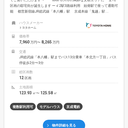
区画の邸宅街が誕生します ー √ 2駅3路線利用 始発駅で座って通勤可
能 都営新宿線JR総武線「本八幡」駅 京成本線「鬼越」駅 ...
ハウスメーカー
トヨタホーム
価格帯
7,960
8,265
万円〜
万円
交通
JR総武線「本八幡」駅までバス13分乗車「本北方一丁目」バス
停徒歩2分〜3分
総区画数
12
区画
土地面積
123.93
125.58
㎡〜
㎡
複数駅利用可
モデルハウス
京成電鉄
物件詳細を見る