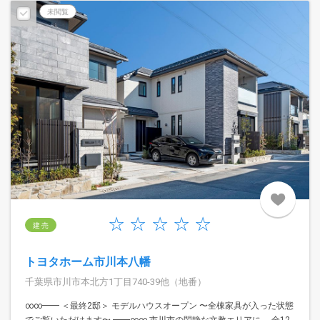
未閲覧
建 売
トヨタホーム市川本八幡
千葉県市川市本北方1丁目740-39他（地番）
∞∞━━ ＜最終2邸＞ モデルハウスオープン 〜全棟家具が⼊った状態
でご覧いただけます〜 ━━∞∞ 市川市の閑静な文教エリアに 全12