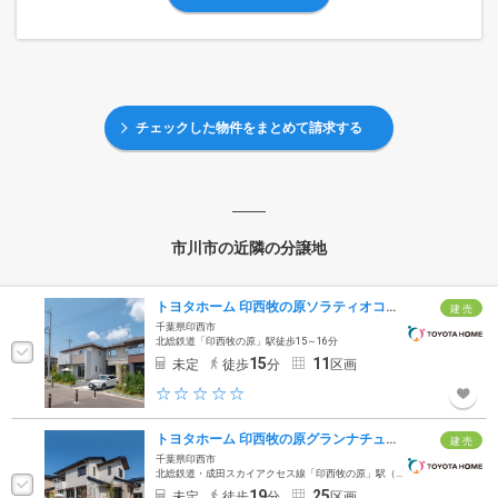
チェックした物件をまとめて請求する
市川市の近隣の分譲地
トヨタホーム 印西牧の原ソラティオコート
建 売
千葉県印西市
北総鉄道「印西牧の原」駅徒歩15～16分
15
11
未定
徒歩
分
区画
トヨタホーム 印西牧の原グランナチュール ヴィラ
建 売
千葉県印西市
北総鉄道・成田スカイアクセス線「印西牧の原」駅（南口） 徒歩19分
19
25
未定
徒歩
分
区画