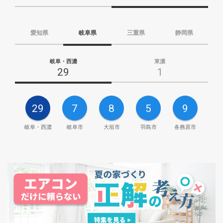
愛知県
岐阜県
三重県
静岡県
岐阜・西濃
東濃
29
1
29
7
8
5
9
岐阜・西濃
岐阜市
大垣市
羽島市
各務原市