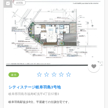
予告広告
未閲覧
建 売
シティステージ岐阜羽島3号地
岐阜県羽島市福寿町浅平4丁目57番3
岐阜羽島駅徒歩9分。平屋建ての分譲住宅です。