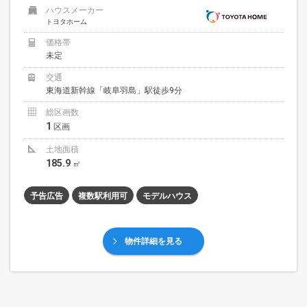
ハウスメーカー
トヨタホーム
価格帯
未定
交通
東海道新幹線「岐阜羽島」駅徒歩9分
総区画数
1
区画
土地面積
185.9
㎡
予告広告
複数駅利用可
モデルハウス
物件詳細を見る