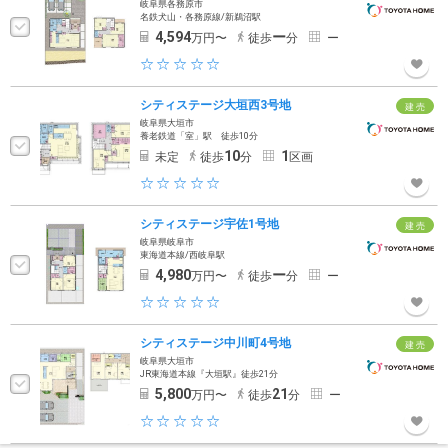
岐阜県各務原市
名鉄犬山・各務原線/新鵜沼駅
4,594
ー
万円〜
徒歩
分
ー
シティステージ大垣西3号地
建 売
岐阜県大垣市
養老鉄道「室」駅 徒歩10分
10
1
未定
徒歩
分
区画
シティステージ宇佐1号地
建 売
岐阜県岐阜市
東海道本線/西岐阜駅
4,980
ー
万円〜
徒歩
分
ー
シティステージ中川町4号地
建 売
岐阜県大垣市
JR東海道本線『大垣駅』徒歩21分
5,800
21
万円〜
徒歩
分
ー