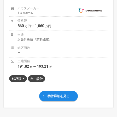
ハウスメーカー
トヨタホーム
価格帯
860
1,060
万円〜
万円
交通
名鉄竹鼻線『新羽嶋駅』
総区画数
ー
土地面積
191.82
193.21
㎡〜
㎡
50坪以上
自由設計
物件詳細を見る