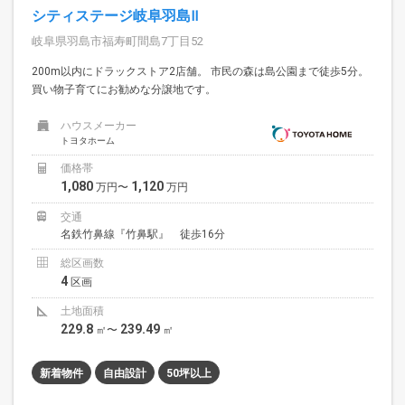
シティステージ岐阜羽島Ⅱ
岐阜県羽島市福寿町間島7丁目52
200m以内にドラックストア2店舗。 市民の森は島公園まで徒歩5分。
買い物子育てにお勧めな分譲地です。
ハウスメーカー
トヨタホーム
価格帯
1,080
1,120
万円〜
万円
交通
名鉄竹鼻線『竹鼻駅』 徒歩16分
総区画数
4
区画
土地面積
229.8
239.49
㎡〜
㎡
新着物件
自由設計
50坪以上