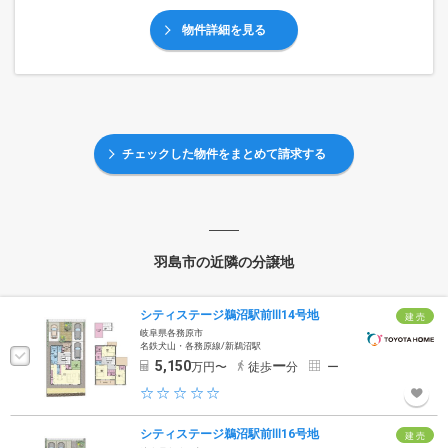
物件詳細を見る
チェックした物件をまとめて請求する
羽島市の近隣の分譲地
シティステージ鵜沼駅前Ⅲ14号地
建 売
岐阜県各務原市
名鉄犬山・各務原線/新鵜沼駅
5,150
ー
万円〜
徒歩
分
ー
シティステージ鵜沼駅前Ⅲ16号地
建 売