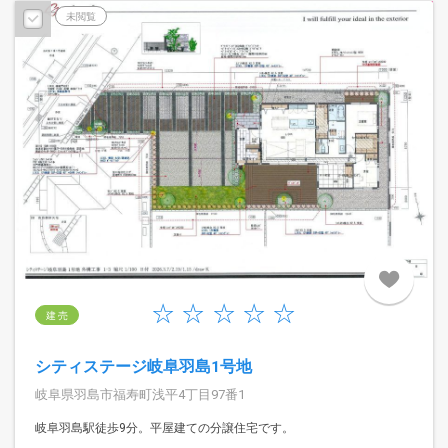
予告広告
未閲覧
建 売
シティステージ岐阜羽島1号地
岐阜県羽島市福寿町浅平4丁目97番1
岐阜羽島駅徒歩9分。平屋建ての分譲住宅です。