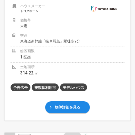
ハウスメーカー
トヨタホーム
価格帯
未定
交通
東海道新幹線「岐阜羽島」駅徒歩9分
総区画数
1
区画
土地面積
314.22
㎡
予告広告
複数駅利用可
モデルハウス
物件詳細を見る