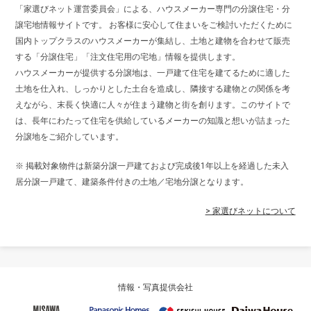
「家選びネット運営委員会」による、ハウスメーカー専門の分譲住宅・分
譲宅地情報サイトです。 お客様に安心して住まいをご検討いただくために
国内トップクラスのハウスメーカーが集結し、土地と建物を合わせて販売
する「分譲住宅」「注文住宅用の宅地」情報を提供します。
ハウスメーカーが提供する分譲地は、一戸建て住宅を建てるために適した
土地を仕入れ、しっかりとした土台を造成し、隣接する建物との関係を考
えながら、末長く快適に人々が住まう建物と街を創ります。このサイトで
は、長年にわたって住宅を供給しているメーカーの知識と想いが詰まった
分譲地をご紹介しています。
※ 掲載対象物件は新築分譲一戸建ておよび完成後1年以上を経過した未入
居分譲一戸建て、建築条件付きの土地／宅地分譲となります。
> 家選びネットについて
情報・写真提供会社