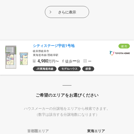
さらに表示
シティステージ宇佐1号地
建 売
岐阜県岐阜市
東海道本線/西岐阜駅
4,980
ー
万円〜
徒歩
分
ー
JR東海道本線
モデルハウス
鉄骨
ご希望のエリアをお選びください
ハウスメーカーの分譲地をエリアから検索できます。
（数字は該当する分譲地数になります）
首都圏エリア
東海エリア