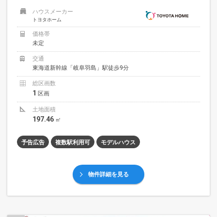
ハウスメーカー
トヨタホーム
価格帯
未定
交通
東海道新幹線「岐阜羽島」駅徒歩9分
総区画数
1
区画
土地面積
197.46
㎡
予告広告
複数駅利用可
モデルハウス
物件詳細を見る