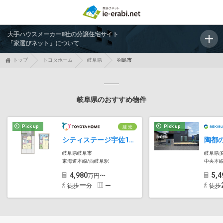
大手ハウスメーカー8社の分譲住宅サイト
「家選びネット」について
トップ
トヨタホーム
岐阜県
羽島市
岐阜県のおすすめ物件
Pick up
Pick up
建 売
シティステージ宇佐1号地
陶都
岐阜県岐阜市
岐阜県
東海道本線/西岐阜駅
中央本線
4,980
5,4
万円〜
ー
徒歩
分
ー
徒歩