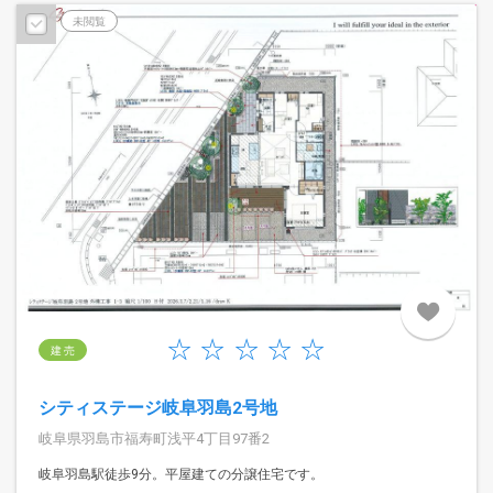
予告広告
未閲覧
建 売
シティステージ岐阜羽島2号地
岐阜県羽島市福寿町浅平4丁目97番2
岐阜羽島駅徒歩9分。平屋建ての分譲住宅です。