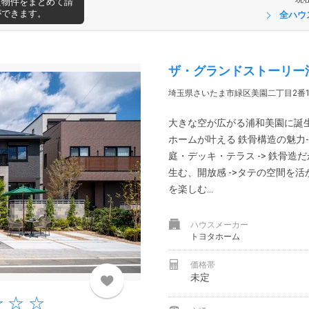
た物件をまとめて請
ができます。
全ハウ
ザ・グランドストーリー
埼玉県さいたま市緑区美園二丁目2番
大きな空が広がる浦和美園に誕生
ホームが叶える 鉄骨構造の魅力-
庭・デッキ・テラス -> 鉄骨造だ
生む、開放感 ->タテの空間を活
を楽しむ...
ハウスメーカー
トヨタホーム
価格帯
未定