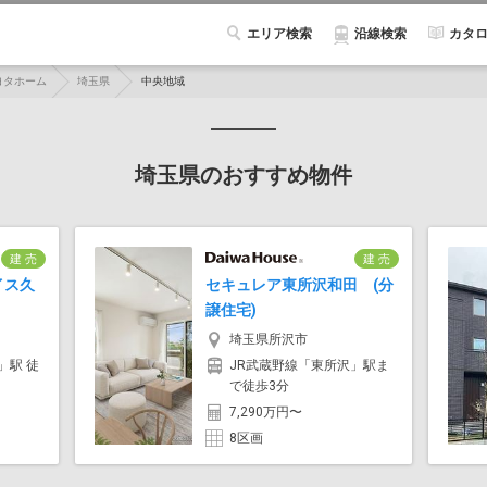
エリア検索
カタ
沿線検索
ヨタホーム
埼玉県
中央地域
埼玉県のおすすめ物件
建 売
建 売
イス久
セキュレア東所沢和田 (分
譲住宅)
埼玉県所沢市
」駅 徒
JR武蔵野線「東所沢」駅ま
で徒歩3分
7,290万円〜
8区画