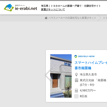
埼玉県｜トヨタホームの
新築一戸建て・分譲住宅サイト
家選びネットについて
ハウスメーカーの分譲住宅なら家選びネット
ト
スマートハイムプレ
喜市南栗橋
埼玉県久喜市
Previous
東武日光線 「南栗橋
歩7分～8分
4,980万円〜
8区画