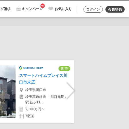
ログ請求
キャンペーン
お気に入り
ログイン
会員登録
建 売
スマートハイムプレイス川
スマート
口市末広
沢市山口
埼玉県川口市
埼玉
Next
埼玉高速鉄道 「川口元郷」
西武狭
駅 徒歩11...
歩15
9,160万円〜
1,99
7区画
3区画