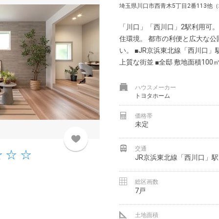
埼玉県川口市西青木5丁目2番113他
「川口」「西川口」2駅利用可。
住環境。 都市の利便と広大な公
い。 ■JR京浜東北線「西川口」駅
上質な街並 ■全邸 敷地面積100㎡
ハウスメーカー
トヨタホーム
価格帯
未定
交通
JR京浜東北線「西川口」駅 
総区画数
7戸
土地面積