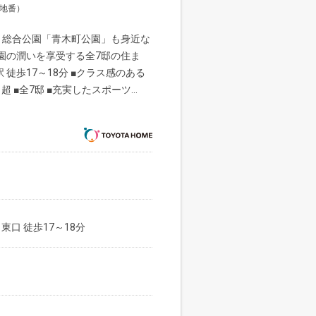
（地番）
 総合公園「青木町公園」も身近な
園の潤いを享受する全7邸の住ま
 徒歩17～18分 ■クラス感のある
超 ■全7邸 ■充実したスポーツ...
東口 徒歩17～18分