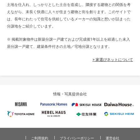
土地を仕入れ、しっかりとした土台を造成し、隣接する建物との関係を考
えながら、末長く快適に人々が住まう建物と街を創ります。このサイトで
は、長年にわたって住宅を供給しているメーカーの知識と想いが詰まった
分譲地をご紹介しています。
※ 掲載対象物件は新築分譲一戸建ておよび完成後1年以上を経過した未入
居分譲一戸建て、建築条件付きの土地／宅地分譲となります。
> 家選びネットについて
情報・写真提供会社
ご利用規約
プライバシーポリシー
運営会社