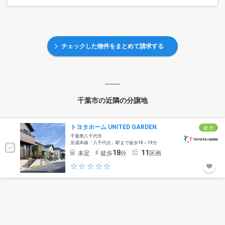
チェックした物件をまとめて請求する
千葉市の近隣の分譲地
トヨタホーム UNITED GARDEN
建 売
千葉県八千代市
京成本線「八千代台」駅まで徒歩18～19分
18
11
未定
徒歩
分
区画