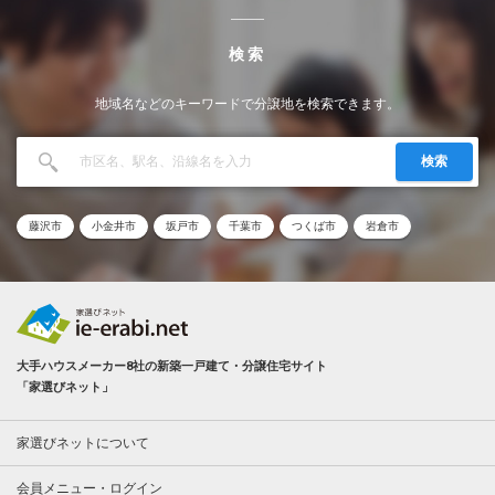
検索
地域名などのキーワードで分譲地を検索できます。
検索
藤沢市
小金井市
坂戸市
千葉市
つくば市
岩倉市
大手ハウスメーカー8社の新築一戸建て・分譲住宅サイト
「家選びネット」
家選びネットについて
会員メニュー・ログイン