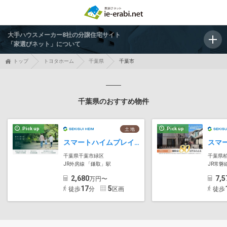
大手ハウスメーカー8社の分譲住宅サイト
「家選びネット」について
トップ
トヨタホーム
千葉県
千葉市
千葉県のおすすめ物件
Pick up
Pick up
土 地
スマートハイムプレイスおゆみ野1丁目
千葉県千葉市緑区
千葉県
JR外房線 「鎌取」駅
JR常磐
2,680
7,5
万円〜
17
5
徒歩
分
区画
徒歩