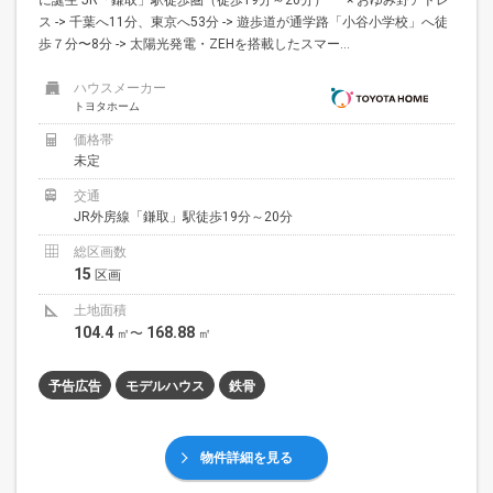
ス -> 千葉へ11分、東京へ53分 -> 遊歩道が通学路「小谷小学校」へ徒
歩７分〜8分 -> 太陽光発電・ZEHを搭載したスマー...
ハウスメーカー
トヨタホーム
価格帯
未定
交通
JR外房線「鎌取」駅徒歩19分～20分
総区画数
15
区画
土地面積
104.4
168.88
㎡〜
㎡
予告広告
モデルハウス
鉄骨
物件詳細を見る