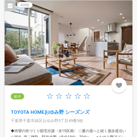
予告広告
未閲覧
建 売
TOYOTA HOMEおゆみ野 シーズンズ
千葉県千葉市緑区おゆみ野5丁目49番5他
◆待望の街づくり邸宅分譲〈全15区画〉 ◇夏の道へと続く遊歩道沿い
に誕生 JR「鎌取」駅徒歩圏（徒歩19分～20分） × おゆみ野アドレ