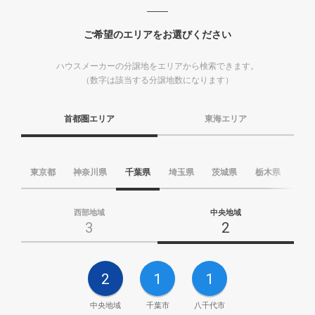
ご希望のエリアをお選びください
ハウスメーカーの分譲地をエリアから検索できます。
（数字は該当する分譲地数になります）
首都圏エリア
東海エリア
東京都
神奈川県
千葉県
埼玉県
茨城県
栃木県
群
西部地域
中央地域
3
2
2
1
1
中央地域
千葉市
八千代市