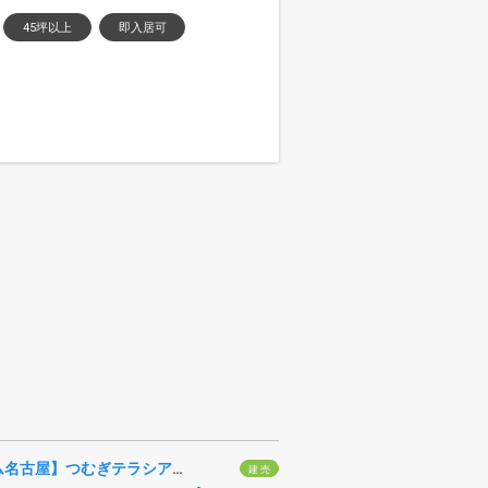
45坪以上
即入居可
【トヨタホーム名古屋】つむぎテラシア 112号棟・113号棟
建 売