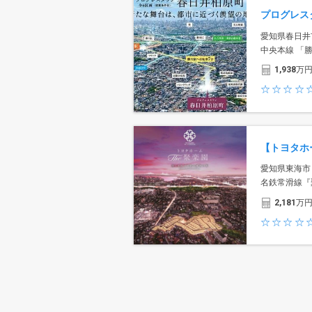
愛知県春日井
中央本線 「
1,938
万
愛知県東海市
名鉄常滑線『
2,181
万