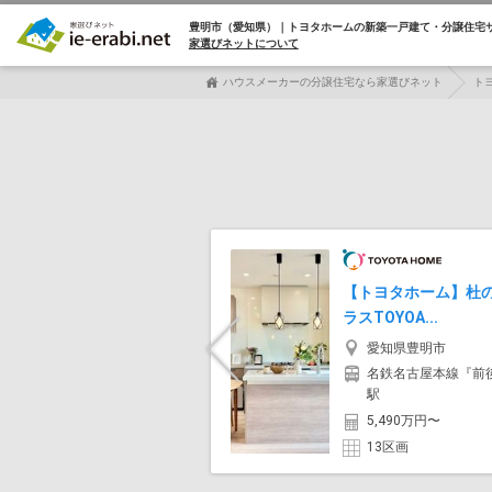
豊明市（愛知県）｜トヨタホームの
新築一戸建て・分譲住宅
家選びネットについて
ハウスメーカーの分譲住宅なら家選びネット
ト
【トヨタホーム】杜
ラスTOYOA...
Previous
愛知県豊明市
名鉄名古屋本線『前
駅
5,490万円〜
13区画