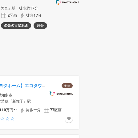
美合」駅 徒歩約17分
2
区画
徒歩
17
分
名鉄名古屋本線
鉄骨
【トヨタホーム】エコタウン西知多
土 地
県知多市
常滑線『新舞子』駅
110
万円〜
徒歩
ー
分
77
区画