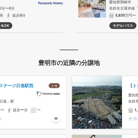
愛知県岡崎市
5分〜8分
名鉄名古屋本線「
画
徒歩
5
分
5,830
万円〜
4LDK
モデルハウス
豊明市の近隣の分譲地
ステージ日進駅西
土 地
愛知
日進」駅
名鉄
円〜
徒歩
ー
分
ー
1,