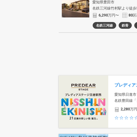
愛知県豊田市
名鉄三河線竹村駅より徒歩
6,290
万円〜
80
区
名鉄三河線
鉄骨
プレディア
愛知県日進市
名鉄豊田線「
2,280
万