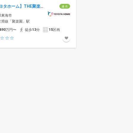
【トヨタホーム】THE聚楽園ラスト1棟
建 売
県東海市
常滑線「聚楽園」駅
490
万円〜
徒歩
13
分
15
区画