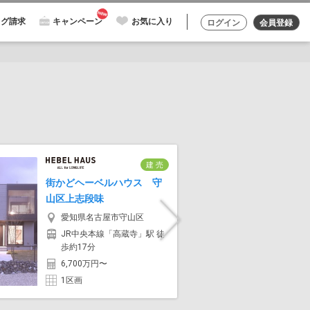
ログ請求
キャンペーン
お気に入り
ログイン
会員登録
建 売
セキュレア
街かどヘーベルハウス 守
住宅)
山区上志段味
愛知
愛知県名古屋市守山区
Next
名鉄
JR中央本線「高蔵寺」駅 徒
徒歩7
歩約17分
5,48
6,700万円〜
2区画
1区画