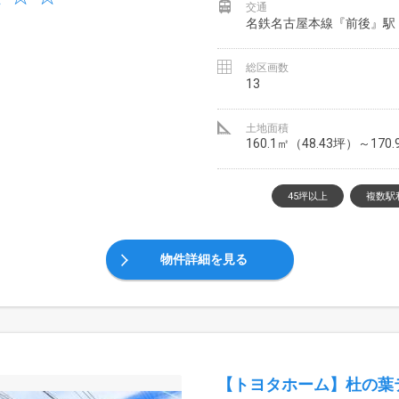
交通
名鉄名古屋本線『前後』
総区画数
13
土地面積
160.1㎡（48.43坪）～170
45坪以上
複数駅
物件詳細を見る
【トヨタホーム】杜の葉テラ