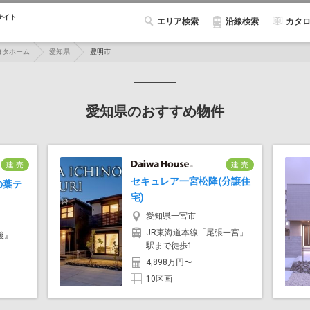
サイト
エリア検索
カタ
沿線検索
ヨタホーム
愛知県
豊明市
愛知県のおすすめ物件
建 売
建 売
セキュレア一宮松降(分譲住
の葉テ
宅)
愛知県一宮市
JR東海道本線「尾張一宮」
後』
駅まで徒歩1...
4,898万円〜
10区画