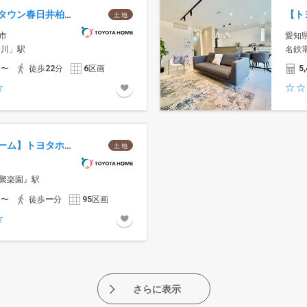
プログレスタウン春日井柏原町
土 地
市
愛知
勝川」駅
名鉄
円〜
徒歩
22
分
6
区画
5,
【トヨタホーム】トヨタホームThe聚楽園
土 地
聚楽園』駅
円〜
徒歩
ー
分
95
区画
さらに表示