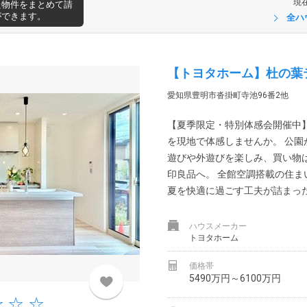
現
た物件をまとめて請
ができます。
全ハ
【トヨタホーム】杜の葉テ
愛知県豊明市沓掛町寺池96番2他
【夏季限定・特別体感会開催中
を現地で体感しませんか。 公
遊びや外遊びを楽しみ、買い物
印良品へ。 全館空調搭載の住
夏を快適に過ごす工夫が詰まった
ハウスメーカー
トヨタホーム
価格帯
5490万円～6100万円