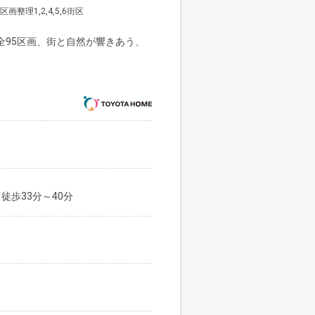
理1,2,4,5,6街区
全95区画、街と自然が響きあう、
徒歩33分～40分